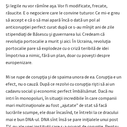
Şi legile nu vor rămîne aşa. Vor fi modificate, frecate,
răsucite. E o negociere care le convine tuturor. Ce mi-e greu
să accept e că o să mai apară încă o dată un pol al
anticorupţiei perfect curat după ce s-au mînjit ani de zile
stipendiaţi de Băsescu şi guvernarea lui. Credeam că
revoluţia portocalie a murit şi aici. În Ucraina, revoluţia
portocalie pare să explodeze cu o criză teribilă de idei
împotriva a nimic, fără un plan, doar cu poveşti despre
europenizare.
Mi se rupe de corupţia şi de spaima unora de ea. Corupţia e un
efect, nu o cauză. După ce rezolvi cu corupţia rişti să ai un
cadavru social şi economic perfect îmbălsămat. Dacă nu
intri în monopoluri, în situaţii incredibile în care companii
mari multinaţionale au fost „ajutate” de stat să facă
lucrările scumpe, ele doar încasînd, te întrebi la ce dracului
mai e bun DNA-ul. DNA sînt însă se pare iniţialele unui post
TV, nu ale unei instituţii care s-a ocupat de corupţie. Pentru