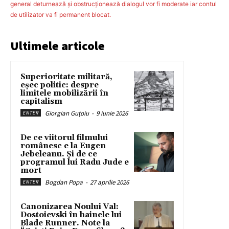
general deturnează şi obstrucţionează dialogul vor fi moderate iar contul
de utilizator va fi permanent blocat.
Ultimele articole
Superioritate militară,
eșec politic: despre
limitele mobilizării în
capitalism
Giorgian Guțoiu
-
9 iunie 2026
ENTER
De ce viitorul filmului
românesc e la Eugen
Jebeleanu. Și de ce
programul lui Radu Jude e
mort
Bogdan Popa
-
27 aprilie 2026
ENTER
Canonizarea Noului Val:
Dostoievski în hainele lui
Blade Runner. Note la