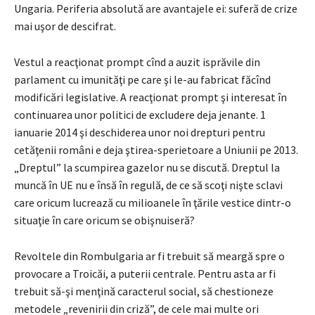
Ungaria. Periferia absolută are avantajele ei: suferă de crize
mai uşor de descifrat.
Vestul a reacţionat prompt cînd a auzit isprăvile din
parlament cu imunităţi pe care şi le-au fabricat făcînd
modificări legislative. A reacţionat prompt şi interesat în
continuarea unor politici de excludere deja jenante. 1
ianuarie 2014 şi deschiderea unor noi drepturi pentru
cetăţenii români e deja ştirea-sperietoare a Uniunii pe 2013.
„Dreptul” la scumpirea gazelor nu se discută. Dreptul la
muncă în UE nu e însă în regulă, de ce să scoţi nişte sclavi
care oricum lucrează cu milioanele în ţările vestice dintr-o
situaţie în care oricum se obişnuiseră?
Revoltele din Rombulgaria ar fi trebuit să meargă spre o
provocare a Troicăi, a puterii centrale. Pentru asta ar fi
trebuit să-şi menţină caracterul social, să chestioneze
metodele „revenirii din criză”, de cele mai multe ori