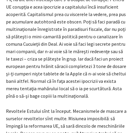
UE corupţia e acea ipocrizie a capitalului încă insuficient
acoperită. Capitalismul prea cu viscerele la vedere, prea pus
pe acumulare autohtonă este obscen. Poţi să faci paradă cu
multinaţionale înregistrate în paradisuri fiscale, dar nu poţi
să plăteşti o mini-camarilă politică pentru o canalizare în
comuna Cucuieţii din Deal. Ai voie să faci legi secrete pentru
mari companii, dar n-ai voie să le măreşti redevenţe sau să
le taxezi – criza se plăteşte în grup. Iar dacă faci un proiect
european pentru hrănit săracii completezi 3 tone de dosare
şi-ţi cumperi nişte tablete de la Apple că n-ai voie să cheltui
banii altfel. Normal că în faţa acestei ipocrizii va exista
mereu tentaţia mahărului local să o ia pe scurtătură. Asta
pînă o să-şi bage copiii la multinaţională.
Revoltele Estului sînt la început. Mecanismele de mascare a
surselor revoltelor sînt multe. Misiunea imposibilă: să
împingă la reformarea UE, să sară dincolo de meschinăriile