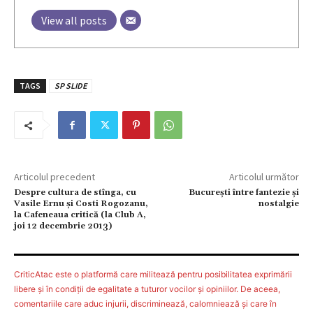
View all posts
TAGS
SP SLIDE
Articolul precedent
Articolul următor
Despre cultura de stînga, cu
București între fantezie și
Vasile Ernu şi Costi Rogozanu,
nostalgie
la Cafeneaua critică (la Club A,
joi 12 decembrie 2013)
CriticAtac este o platformă care militează pentru posibilitatea exprimării
libere şi în condiţii de egalitate a tuturor vocilor şi opiniilor. De aceea,
comentariile care aduc injurii, discriminează, calomniează şi care în