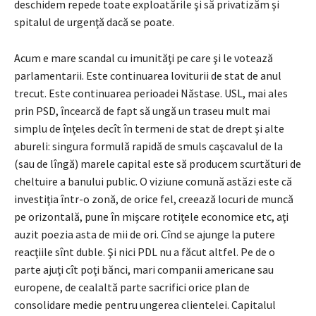
deschidem repede toate exploatările şi să privatizăm şi
spitalul de urgenţă dacă se poate.
Acum e mare scandal cu imunităţi pe care şi le votează
parlamentarii. Este continuarea loviturii de stat de anul
trecut. Este continuarea perioadei Năstase. USL, mai ales
prin PSD, încearcă de fapt să ungă un traseu mult mai
simplu de înţeles decît în termeni de stat de drept şi alte
abureli: singura formulă rapidă de smuls caşcavalul de la
(sau de lîngă) marele capital este să producem scurtături de
cheltuire a banului public. O viziune comună astăzi este că
investiţia într-o zonă, de orice fel, creează locuri de muncă
pe orizontală, pune în mişcare rotiţele economice etc, aţi
auzit poezia asta de mii de ori. Cînd se ajunge la putere
reacţiile sînt duble. Şi nici PDL nu a făcut altfel. Pe de o
parte ajuţi cît poţi bănci, mari companii americane sau
europene, de cealaltă parte sacrifici orice plan de
consolidare medie pentru ungerea clientelei. Capitalul