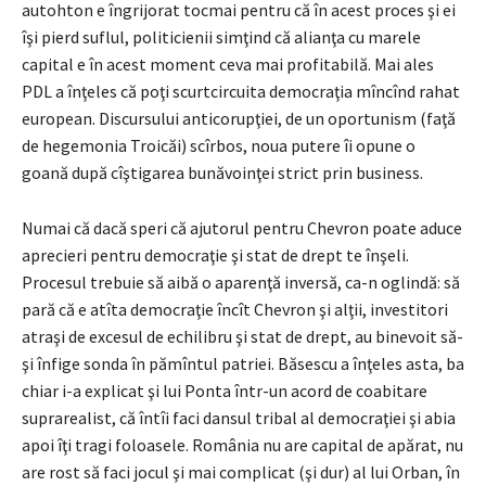
autohton e îngrijorat tocmai pentru că în acest proces şi ei
îşi pierd suflul, politicienii simţind că alianţa cu marele
capital e în acest moment ceva mai profitabilă. Mai ales
PDL a înţeles că poţi scurtcircuita democraţia mîncînd rahat
european. Discursului anticorupţiei, de un oportunism (faţă
de hegemonia Troicăi) scîrbos, noua putere îi opune o
goană după cîştigarea bunăvoinţei strict prin business.
Numai că dacă speri că ajutorul pentru Chevron poate aduce
aprecieri pentru democraţie şi stat de drept te înşeli.
Procesul trebuie să aibă o aparenţă inversă, ca-n oglindă: să
pară că e atîta democraţie încît Chevron şi alţii, investitori
atraşi de excesul de echilibru şi stat de drept, au binevoit să-
şi înfige sonda în pămîntul patriei. Băsescu a înţeles asta, ba
chiar i-a explicat şi lui Ponta într-un acord de coabitare
suprarealist, că întîi faci dansul tribal al democraţiei şi abia
apoi îţi tragi foloasele. România nu are capital de apărat, nu
are rost să faci jocul şi mai complicat (şi dur) al lui Orban, în