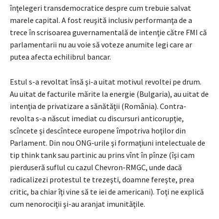
înţelegeri transdemocratice despre cum trebuie salvat
marele capital. A fost reuşită inclusiv performanţa de a
trece în scrisoarea guvernamentală de intenţie către FMI că
parlamentarii nu au voie să voteze anumite legi care ar
putea afecta echilibrul bancar.
Estul s-a revoltat însă şi-a uitat motivul revoltei pe drum.
Au uitat de facturile mărite la energie (Bulgaria), au uitat de
intenţia de privatizare a sănătăţii (România). Contra-
revolta s-a născut imediat cu discursuri anticorupţie,
scîncete şi descîntece europene împotriva hoţilor din
Parlament. Din nou ONG-urile şi formaţiuni intelectuale de
tip think tank sau partinic au prins vînt în pînze (îşi cam
pierduseră suflul cu cazul Chevron-RMGC, unde dacă
radicalizezi protestul te trezeşti, doamne fereşte, prea
critic, ba chiar îţi vine să te iei de americani). Toţi ne explică
cum nenorociţii şi-au aranjat imunităţile.