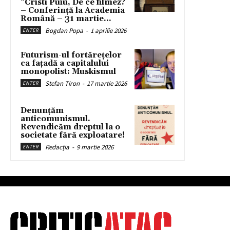
“Cristi Puiu, De ce filmez?
– Conferință la Academia
Română – 31 martie...
Bogdan Popa
-
1 aprilie 2026
ENTER
Futurism-ul fortărețelor
ca fațadă a capitalului
monopolist: Muskismul
Stefan Tiron
-
17 martie 2026
ENTER
Denunțăm
anticomunismul.
Revendicăm dreptul la o
societate fără exploatare!
Redacția
-
9 martie 2026
ENTER