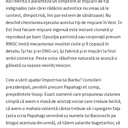
Aici merită o paranteză un simptom al mişcării de tip
indignados (ale cărei rădăcini autentice nu vreau să le
contest, dimpotrivă, îmi par extrem de sănătoase). Nu
deschid chestiunea eşecului acestui tip de mişcare în Vest. În
Est însă fiecare mişcare ingenuă este instant clonată şi
reprodusă pe bani. Opoziţia partinică sau corporaţii precum
RMGC imită mecanismul revoltei civile şi îl copiază în
detaliu. Îşi fac şi ei ONG-uri, îşi fabrică şi ei mişcări la firul
ierbii sintetice. Peste orice răbufnire naturală se aruncă o
găleată cu vopsea neolib/neocon.
Cine a sărit aşadar împotriva lui Barbu? Consilieri
prezidenţiali, penibili precum Papahagi et comp,
preşedintele însuşi. Exact oamenii care propuneau viziunea
simplă că avem o masă de asistaţi social care trebuie belită,
că avem o mahala violentă căreia trebuie să-i spargem faţa
(asta scria Papahagi semnînd cu numele lui Baconschi pe
blogul acestuia din urmă), să tăiem salariile bugetarilor, să