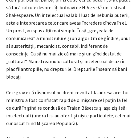
să facă calcule despre cîţi bolnavi de HIV
costă
un festival
Shakespeare. Un intelectual valabil luat de nebunia puterii,
asta e intepretarea celor care aveau încredere cîndva în el.
Un prost, au spus alţii mai simplu. Însă „greşeala de
comunicarea” a ministrului e şi un algoritm de gîndire, unul
al austerităţii, mecanicist, contabil indiferent de
consecinţe. Ca să nu mai zic că mai e şi un gînd destul de
„cultural”. Mainstreamului cultural şi intelectual de azi îi
plac filantropiile, nu drepturile. Drepturile înseamnă bani
blocaţi.
Ce e grav e că răspunsul pe drept revoltat la adresa acestui
ministru a fost confiscat rapid de o mişcare cel puţin la fel
de dură în gîndire condusă de Traian Băsescu şi aşa zişii săi
intelectuali (unora li s-au oferit şi nişte partiduleţe, cel mai
cunoscut fiind Mişcarea Populară).