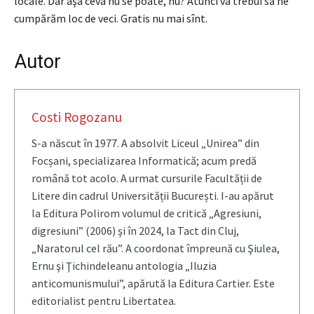
locale. Dar aşa ceva nu se poate, nu? Atunci va trebui să ne
cumpărăm loc de veci. Gratis nu mai sînt.
Autor
Costi Rogozanu
S-a născut în 1977. A absolvit Liceul „Unirea” din
Focșani, specializarea Informatică; acum predă
română tot acolo. A urmat cursurile Facultății de
Litere din cadrul Universității București. I-au apărut
la Editura Polirom volumul de critică „Agresiuni,
digresiuni” (2006) şi în 2024, la Tact din Cluj,
„Naratorul cel rău”. A coordonat împreună cu Şiulea,
Ernu şi Ţichindeleanu antologia „Iluzia
anticomunismului”, apărută la Editura Cartier. Este
editorialist pentru Libertatea.