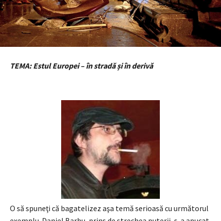
TEMA: Estul Europei – în stradă și în derivă
O să spuneţi că bagatelizez aşa temă serioasă cu următorul
exemplu. Daniel Barbu, prins de strechea puterii, s-a apucat