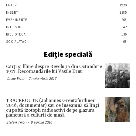
ENTER
1920
INSERT
1385
EVENIMENTE
268
INTERVIU
142
BIBLIOTECA
136
SOCIALATAC
68
Ediție specială
Cărţi şi filme despre Revoluţia din Octombrie
1917. Recomandările lui Vasile Ernu
Vasile Ernu
-
7 noiembrie 2017
TRACEROUTE (Johannes Grentzfurthner
2016, documentar) sau ce înseamnă să lingi
cu poftă izotopii radioactivi de pe glazura
planetară a culturii de masă
Stefan Tiron
-
9 aprilie 2016