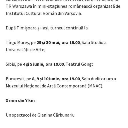
TR Warszawa în mini-stagiunea românească organizată de
Institutul Cultural Român din Varșovia.
După Timișoara și Iași, turneul continuă la:
Tîrgu Mureș, pe
29 și 30 mai, ora 19.00
, Sala Studio a
Universității de Arte;
Sibiu, pe
4 și 5 iunie, ora 19.00
, Teatrul Gong;
București, pe
8, 9 și 10 iunie, ora 19.00
, Sala Auditorium a
Muzeului Național de Artă Contemporană (MNAC).
X mm din Y km
Un spectacol de Gianina Cărbunariu