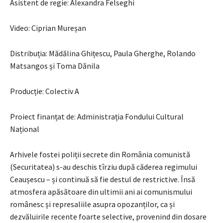
Asistent de regie: Alexandra Felseghi
Video: Ciprian Mureșan
Distribuția: Mădălina Ghițescu, Paula Gherghe, Rolando
Matsangos și Toma Dănila
Producție: Colectiv A
Proiect finanțat de: Administrația Fondului Cultural
Național
Arhivele fostei poliții secrete din România comunistă
(Securitatea) s-au deschis tîrziu după căderea regimului
Ceaușescu – și continuă să fie destul de restrictive. Însă
atmosfera apăsătoare din ultimii ani ai comunismului
românesc și represaliile asupra opozanților, ca și
dezvăluirile recente foarte selective, provenind din dosare