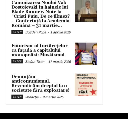
Canonizarea Noului Val:
Dostoievski în hainele lui
Blade Runner. Note la
“Cristi Puiu, De ce filmez?
– Conferință la Academia
Română – 31 martie...
Bogdan Popa
-
1 aprilie 2026
ENTER
Futurism-ul fortărețelor
ca fațadă a capitalului
monopolist: Muskismul
Stefan Tiron
-
17 martie 2026
ENTER
Denunțăm
anticomunismul.
Revendicăm dreptul la o
societate fără exploatare!
Redacția
-
9 martie 2026
ENTER