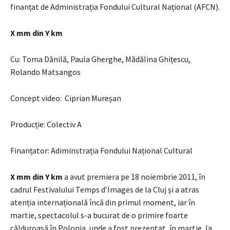
finanțat de Administrația Fondului Cultural Național (AFCN).
X mm din Y km
Cu: Toma Dănilă, Paula Gherghe, Mădălina Ghițescu,
Rolando Matsangos
Concept video: Ciprian Mureșan
Producție: Colectiv A
Finanțator: Adiminstrația Fondului Național Cultural
X mm din Y km
a avut premiera pe 18 noiembrie 2011, în
cadrul Festivalului Temps d’Images de la Cluj și a atras
atenția internațională încă din primul moment, iar în
martie, spectacolul s-a bucurat de o primire foarte
călduroasă în Polonia, unde a fost prezentat, în martie, la