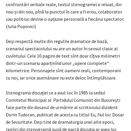
confruntări verbale reale, textul stenogramei e reluat, din
nou și din nou, pînă la punctul în care a fi erou, colaborator
sau politruc devine o opțiune personală a fiecărui spectator.
(Iulia Popovici)
Deși respectă multe din regulile dramatice de bază,
scenariul spectacolului nu are un autor în sensul clasic al
cuvîntului. Cele 10 pagini de text sînt doar cîțiva milimetri
dintr-un scenariu aparținînd unor „opere complete“
kilometrice. Personajele sînt oameni reali, contemporani
cu noi, iar orice asemănare nu este deloc întîmplătoare.
Stenograma discuției ce a avut loc în 1985 la sediul
Comitetul Municipal al Partidului Comunist din București
face parte din dosarul de urmărire al scriitorului dizident
Dorin Tudoran, publicat de acesta cu titlul Eu, fiul lor. Dosar
de Securitate. Deși tine de dramaturgia unei alte epoci,
replici din stenogramă sună de parcă discuţia ar avea loc