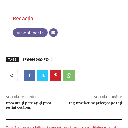
Redacția
View all posts
TAGS
SP BARA DREAPTA
Articolul precedent
Articolul următor
Prea mulți patrioți și prea
Big Brother ne priveşte pe toţi
puțini cetățeni
CriticAtac este o platformă care militează pentru posibilitatea exprimării