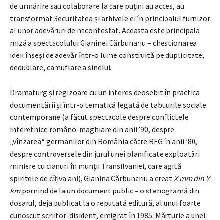
de urmărire sau colaborare la care puțini au acces, au
transformat Securitatea și arhivele ei în principalul furnizor
al unor adevăruri de necontestat. Aceasta este principala
miză a spectacolului Gianinei Cărbunariu – chestionarea
ideii înseși de adevăr într-o lume construită pe duplicitate,
dedublare, camuflare a sinelui.
Dramaturg și regizoare cu un interes deosebit în practica
documentării și într-o tematică legată de tabuurile sociale
contemporane (a făcut spectacole despre conflictele
interetnice româno-maghiare din anii ’90, despre
„vînzarea“ germanilor din România către RFG în anii ’80,
despre controversele din jurul unei planificate exploatări
miniere cu cianuri în munții Transilvaniei, care agită
spiritele de cîțiva ani), Gianina Cărbunariu a creat
X mm
din Y
km
pornind de la un document public – o stenogramă din
dosarul, deja publicat la o reputată editură, al unui foarte
cunoscut scriitor-disident, emigrat în 1985. Mărturie a unei