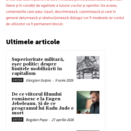
libere şi în condiţii de egalitate a tuturor vocilor şi opiniilor. De aceea,
comentariile care aduc injurii, discriminează, calomniează şi care în
general deturnează şi obstrucţionează dialogul vor fi moderate iar contul
de utilizator va fi permanent blocat.
Ultimele articole
Superioritate militară,
eșec politic: despre
limitele mobilizării în
capitalism
Giorgian Guțoiu
-
9 iunie 2026
ENTER
De ce viitorul filmului
românesc e la Eugen
Jebeleanu. Și de ce
programul lui Radu Jude e
mort
Bogdan Popa
-
27 aprilie 2026
ENTER