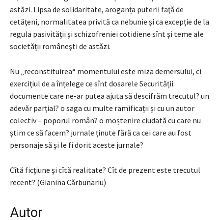
astăzi. Lipsa de solidaritate, aroganța puterii faţă de
cetăţeni, normalitatea privită ca nebunie și ca excepție de la
regula pasivității și schizofreniei cotidiene sînt şi teme ale
societăţii româneşti de astăzi.
Nu „reconstituirea“ momentului este miza demersului, ci
exercițiul de a înțelege ce sînt dosarele Securității:
documente care ne-ar putea ajuta să descifrăm trecutul? un
adevăr parțial? o saga cu multe ramificații și cu un autor
colectiv – poporul român? o moștenire ciudată cu care nu
știm ce să facem? jurnale ținute fără ca cei care au fost
personaje să și le fi dorit aceste jurnale?
Cîtă ficțiune și cîtă realitate? Cît de prezent este trecutul
recent? (Gianina Cărbunariu)
Autor