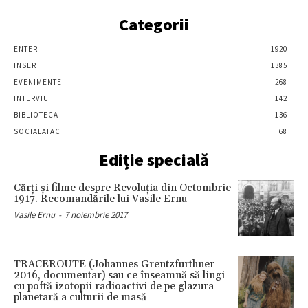
Categorii
ENTER
1920
INSERT
1385
EVENIMENTE
268
INTERVIU
142
BIBLIOTECA
136
SOCIALATAC
68
Ediție specială
Cărţi şi filme despre Revoluţia din Octombrie
1917. Recomandările lui Vasile Ernu
Vasile Ernu
-
7 noiembrie 2017
TRACEROUTE (Johannes Grentzfurthner
2016, documentar) sau ce înseamnă să lingi
cu poftă izotopii radioactivi de pe glazura
planetară a culturii de masă