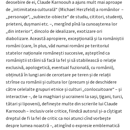
deosebire de ei, Claude Karnoouh a ajuns mult mai aproape
de „intimitatea culturală“ (Michael Herzfeld) a românilor –
„personaje“, „subiecte-obiecte“ de studiu, cititori, studenți,
prieteni, dușmani etc. –, mergînd pînă la cunoașterea lor
„din interior“, dincolo de idealizare, exotizare ori
diabolizare. Această apropiere, excepțională și la româniștii
români (care, în plus, văd numai români pe teritoriul
statelor naționale românești succesive, așteptînd ca
româniștii străini să facă la fel și să stabilească o relație
exclusivă, apologetică, eventual fuzională, cu românii),
obținută în lungi ani de cercetare pe teren și de relații
strînse cu românii și cultura lor (precum și de deschidere
către celelalte grupuri etnice și culturi „conlocuitoare“ – și
interactive –, de la maghiari și ucraineni la sași, țigani, turci,
tătari și lipoveni), definește multe din scrierile lui Claude
Karnoouh – inclusiv cele critice, fiindcă autorul și-a cîștigat
dreptul de fi la fel de critic ca noi atunci cînd vorbește
despre lumea noastră –, atingînd o expresie emblematică