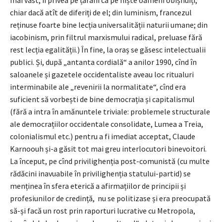
chiar dacă atît de diferiți de el; din luminism, francezul
reținuse foarte bine lecția universalității naturii umane; din
iacobinism, prin filtrul marxismului radical, preluase fără
rest lecția egalității.) În fine, la oraș se găsesc intelectualii
publici. Și, după „antanta cordială“ a anilor 1990, cînd în
saloanele și gazetele occidentaliste aveau loc ritualuri
interminabile ale „revenirii la normalitate“, cînd era
suficient să vorbești de bine democrația și capitalismul
(fără a intra în amănuntele triviale: problemele structurale
ale democrațiilor occidentale consolidate, Lumea a Treia,
colonialismul etc.) pentru a fi imediat acceptat, Claude
Karnoouh și-a găsit tot mai greu interlocutori binevoitori.
La început, pe cînd privilighenția post-comunistă (cu multe
rădăcini inavuabile în privilighenția statului-partid) se
menținea în sfera eterică a afirmațiilor de principii și
profesiunilor de credință, nu se politizase și era preocupată
să-și facă un rost prin raporturi lucrative cu Metropola,