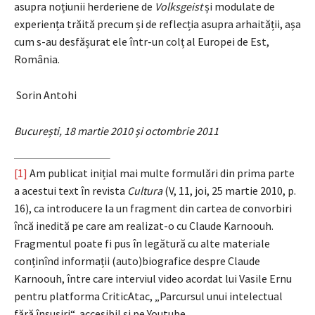
asupra noțiunii herderiene de
Volksgeist
și modulate de
experiența trăită precum și de reflecția asupra arhaității, așa
cum s-au desfășurat ele într-un colț al Europei de Est,
România.
Sorin Antohi
București, 18 martie 2010 și octombrie 2011
[1]
Am publicat inițial mai multe formulări din prima parte
a acestui text în revista
Cultura
(V, 11, joi, 25 martie 2010, p.
16), ca introducere la un fragment din cartea de convorbiri
încă inedită pe care am realizat-o cu Claude Karnoouh.
Fragmentul poate fi pus în legătură cu alte materiale
conținînd informații (auto)biografice despre Claude
Karnoouh, între care interviul video acordat lui Vasile Ernu
pentru platforma CriticAtac, „Parcursul unui intelectual
fără însușiri“, accesibil și pe Youtube.