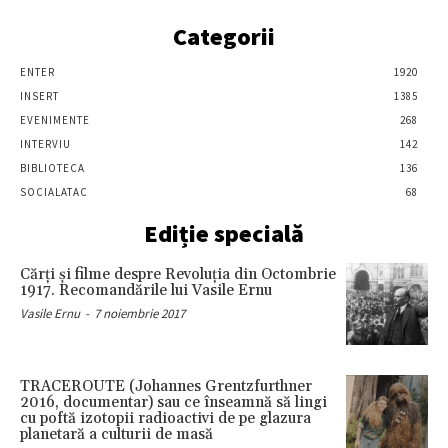
Categorii
ENTER
1920
INSERT
1385
EVENIMENTE
268
INTERVIU
142
BIBLIOTECA
136
SOCIALATAC
68
Ediție specială
Cărţi şi filme despre Revoluţia din Octombrie
1917. Recomandările lui Vasile Ernu
Vasile Ernu
-
7 noiembrie 2017
TRACEROUTE (Johannes Grentzfurthner
2016, documentar) sau ce înseamnă să lingi
cu poftă izotopii radioactivi de pe glazura
planetară a culturii de masă