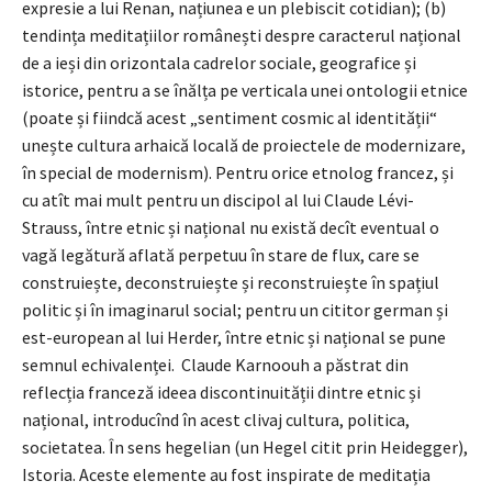
expresie a lui Renan, națiunea e un plebiscit cotidian); (b)
tendința meditațiilor românești despre caracterul național
de a ieși din orizontala cadrelor sociale, geografice și
istorice, pentru a se înălța pe verticala unei ontologii etnice
(poate și fiindcă acest „sentiment cosmic al identității“
unește cultura arhaică locală de proiectele de modernizare,
în special de modernism). Pentru orice etnolog francez, și
cu atît mai mult pentru un discipol al lui Claude Lévi-
Strauss, între etnic și național nu există decît eventual o
vagă legătură aflată perpetuu în stare de flux, care se
construiește, deconstruiește și reconstruiește în spațiul
politic și în imaginarul social; pentru un cititor german și
est-european al lui Herder, între etnic și național se pune
semnul echivalenței. Claude Karnoouh a păstrat din
reflecția franceză ideea discontinuității dintre etnic și
național, introducînd în acest clivaj cultura, politica,
societatea. În sens hegelian (un Hegel citit prin Heidegger),
Istoria. Aceste elemente au fost inspirate de meditația