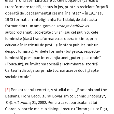
erau în fond asemănătoare cu cele bolșevice (cereau o
transformare rapidă, de sus în jos, printr-o reciclare forțată
operată de „detașamentul cel mai înaintat“ – în 1917 sau
1948 format din intelighenția Partidului, de data asta
format dintr-un amalgam de
strange bedfellows
autoproclamat „societate civilă“) sau cel puțin cu cele
luministe (dacă transformarea se opera în timp, prin
educație în instituții de profil și în sfera publică, sub un
despot luminat). Ambele formule (bolșevică, respectiv
luministă) presupun intervenția unei „puteri pastorale“
(Foucault), nu învățarea socială și schimbarea istorică.
Cartea în discuție surprinde tocmai aceste două „fapte
sociale totale“.
[3]
Pentru cadrul teoretic, v. studiul meu „Romania and the
Balkans. From Geocultural Bovarism to Ethnic Ontology“,
Tr
@nsit online
, 21, 2002. Pentru cazul particular al lui
Cioran, v. notele mele la dialogul meu cu Cioran și Luca Pițu,