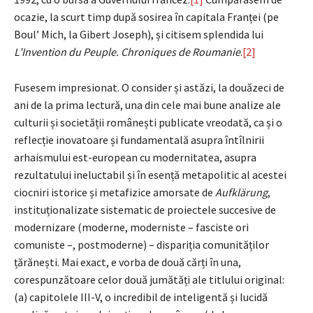
ocazie, la scurt timp după sosirea în capitala Franței (pe
Boul’ Mich, la Gibert Joseph), și citisem splendida lui
L’Invention du Peuple. Chroniques de Roumanie
.
[2]
Fusesem impresionat. O consider și astăzi, la douăzeci de
ani de la prima lectură, una din cele mai bune analize ale
culturii și societății românești publicate vreodată, ca și o
reflecție inovatoare și fundamentală asupra întîlnirii
arhaismului est-european cu modernitatea, asupra
rezultatului ineluctabil și în esență metapolitic al acestei
ciocniri istorice și metafizice amorsate de
Aufklärung
,
instituționalizate sistematic de proiectele succesive de
modernizare (moderne, moderniste – fasciste ori
comuniste –, postmoderne) – dispariția comunităților
țărănești. Mai exact, e vorba de două cărți în una,
corespunzătoare celor două jumătăți ale titlului original:
(a) capitolele III-V, o incredibil de inteligentă și lucidă