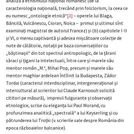
analiză a etnismului național românesc (de la
caracterologia națională, trecând prin folclorism, la ceea ce
eu numesc „ontologie etnică“
[3]
– operele lui Blaga,
Băncilă, Vulcănescu, Cioran, Noica – primul și ultimul sînt
examinați magistral de autorul francez) și
(b) capitolele I-II
și VI, o mereu captivantă și adesea mișcătoare colecție de
note de călătorie, notații pe baza conversațiilor cu
„băștinașii“ din tot spectrul antropologic, de la țărani
săraci și țigani la intelectuali, între care și marele său
mentor român „M.“, Mihai Pop, precum și marele său
mentor maghiar ardelean întîlnit la Budapesta, Zádor
Tordai (caracterul interdisciplinar, intergenerațional și
intercultural al scrierilor lui Claude Karnoouh solicită
cititori pe măsură), impresii fulgurante și observații
etnologice, scrise cu eleganța lui Paul Morand, cu
profunzimea analitică „spectrală“ a lui Keyserling și cu
pătrunderea lui Troțki (v. scrierile sale despre România din
epoca războaielor balcanice).