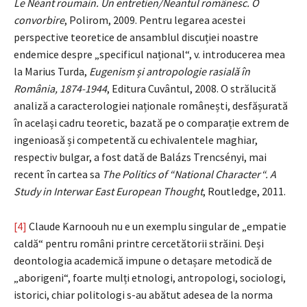
Le Néant roumain. Un entretien/Neantul românesc. O
convorbire
, Polirom, 2009. Pentru legarea acestei
perspective teoretice de ansamblul discuției noastre
endemice despre „specificul național“, v. introducerea mea
la Marius Turda,
Eugenism și antropologie rasială în
România, 1874-1944
, Editura Cuvântul, 2008. O strălucită
analiză a caracterologiei naționale românești, desfășurată
în același cadru teoretic, bazată pe o comparație extrem de
ingenioasă și competentă cu echivalentele maghiar,
respectiv bulgar, a fost dată de Balázs Trencsényi, mai
recent în cartea sa
The Politics of “National Character“. A
Study in Interwar East European Thought
, Routledge, 2011.
[4]
Claude Karnoouh nu e un exemplu singular de „empatie
caldă“ pentru români printre cercetătorii străini. Deși
deontologia academică impune o detașare metodică de
„aborigeni“, foarte mulți etnologi, antropologi, sociologi,
istorici, chiar politologi s-au abătut adesea de la norma