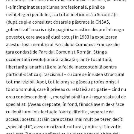
l-a întîmpinat suspiciunea profesională, plină de
neînțelegeri penibile și cu totul ineficientă a Securității
(după ce și-a consultat dosarele păstrate la CNSAS,
„obiectivul“ a scris niște pagini sarcastice despre întreaga
poveste), care avea să ducă totuși în 1983 la expulzarea
acestui fost membru al Partidului Comunist Francez din
țara condusă de Partidul Comunist Român. Stînga
occidentală revoluționară radicală și anti-totalitară,
libertară și anarhistă era la fel de inacceptabilă pentru
partidul-stat ca și fascismul – cu care se înrudea structural
tot mai vizibil. Apoi, tot la oraș se găseau profesioniștii
folclorismului, care îl priveau cu relativă antipatie – cînd nu
erau condescendenți –, mergînd pînă la a-i nega statutul de
specialist. (Aveau dreptate, în fond, fiindcă avem de-a face
cu două lumi intelectuale foarte diferite, separate de
accesul acestui străin care stătea mai mult pe teren decît
„specialiștii“, avea un orizont cultural, politic și filozofic
mai vast, îi privea pe țărani ca pe niște oameni obișnuiți,