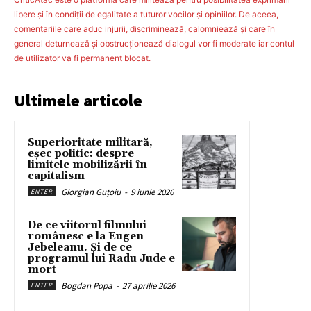
libere şi în condiţii de egalitate a tuturor vocilor şi opiniilor. De aceea,
comentariile care aduc injurii, discriminează, calomniează şi care în
general deturnează şi obstrucţionează dialogul vor fi moderate iar contul
de utilizator va fi permanent blocat.
Ultimele articole
Superioritate militară,
eșec politic: despre
limitele mobilizării în
capitalism
Giorgian Guțoiu
-
9 iunie 2026
ENTER
De ce viitorul filmului
românesc e la Eugen
Jebeleanu. Și de ce
programul lui Radu Jude e
mort
Bogdan Popa
-
27 aprilie 2026
ENTER