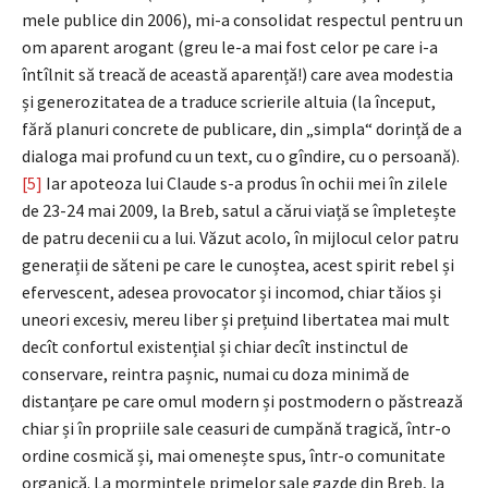
mele publice din 2006), mi-a consolidat respectul pentru un
om aparent arogant (greu le-a mai fost celor pe care i-a
întîlnit să treacă de această aparență!) care avea modestia
și generozitatea de a traduce scrierile altuia (la început,
fără planuri concrete de publicare, din „simpla“ dorință de a
dialoga mai profund cu un text, cu o gîndire, cu o persoană).
[5]
Iar apoteoza lui Claude s-a produs în ochii mei în zilele
de 23-24 mai 2009, la Breb, satul a cărui viață se împletește
de patru decenii cu a lui. Văzut acolo, în mijlocul celor patru
generații de săteni pe care le cunoștea, acest spirit rebel și
efervescent, adesea provocator și incomod, chiar tăios și
uneori excesiv, mereu liber și prețuind libertatea mai mult
decît confortul existențial și chiar decît instinctul de
conservare, reintra pașnic, numai cu doza minimă de
distanțare pe care omul modern și postmodern o păstrează
chiar și în propriile sale ceasuri de cumpănă tragică, într-o
ordine cosmică și, mai omenește spus, într-o comunitate
organică. La mormintele primelor sale gazde din Breb, la