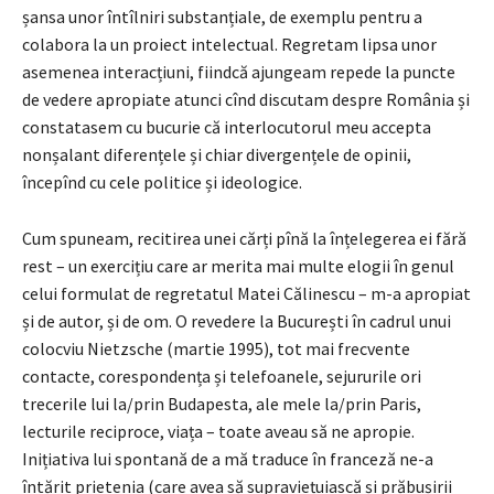
șansa unor întîlniri substanțiale, de exemplu pentru a
colabora la un proiect intelectual. Regretam lipsa unor
asemenea interacțiuni, fiindcă ajungeam repede la puncte
de vedere apropiate atunci cînd discutam despre România și
constatasem cu bucurie că interlocutorul meu accepta
nonșalant diferențele și chiar divergențele de opinii,
începînd cu cele politice și ideologice.
Cum spuneam, recitirea unei cărți pînă la înțelegerea ei fără
rest – un exercițiu care ar merita mai multe elogii în genul
celui formulat de regretatul Matei Călinescu – m-a apropiat
și de autor, și de om. O revedere la București în cadrul unui
colocviu Nietzsche (martie 1995), tot mai frecvente
contacte, corespondența și telefoanele, sejururile ori
trecerile lui la/prin Budapesta, ale mele la/prin Paris,
lecturile reciproce, viața – toate aveau să ne apropie.
Inițiativa lui spontană de a mă traduce în franceză ne-a
întărit prietenia (care avea să supraviețuiască și prăbușirii