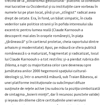
trecînd de la „bovarismul geocultural“ platonic la conexiuni
mai lucrative cu Occidentul și cu instituțiile care vorbeau în
numele lui pe plan local, pînă și un „stîngist“ radical avea
drept de cetate. Era, în fond, un băiat simpatic, în ciuda
vederilor sale politice stranii și în pofida interesului său
excentric pentru lumea reală (Claude Karnoouh a
descoperit mai ales în orașele românești, în piața
„țărănească“ și în cartierul proletar, cheia raportului dintre
arhaism și modernitate). Apoi, pe măsură ce sfera publică
românească s-a maturizat, fragmentat și radicalizat, locul
lui Claude Karnoouh s-a tot restrîns: și-a pierdut rubrica din
Dilema
, a rupt cu majoritatea celor care deveneau spre
jumătatea anilor 2000 hegemonii spațiului cultural-
ideologic și, într-o anumită măsură, sub Traian Băsescu, ai
unei platforme instituționale cu subcîmpuri difuze
susținute de rețele active (nu subscriu la poziția simbolizată
de sintagma „boierii minții“, dar îi recunosc punctele valide)
și ieșeau din dileme către certitudinile unei versiuni