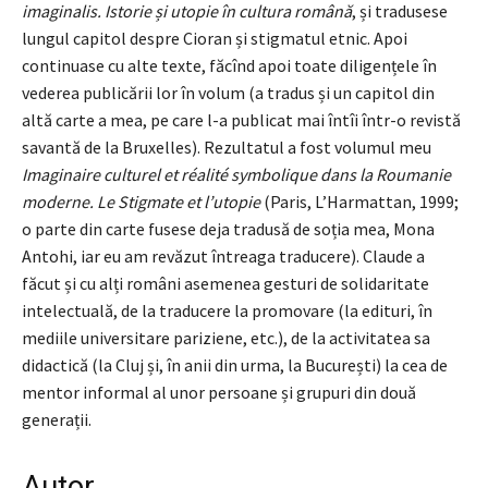
imaginalis. Istorie și utopie în cultura română
, și tradusese
lungul capitol despre Cioran și stigmatul etnic. Apoi
continuase cu alte texte, făcînd apoi toate diligențele în
vederea publicării lor în volum (a tradus și un capitol din
altă carte a mea, pe care l-a publicat mai întîi într-o revistă
savantă de la Bruxelles). Rezultatul a fost volumul meu
Imaginaire culturel et réalité symbolique dans la Roumanie
moderne. Le Stigmate et l
’utopie
(Paris, L’Harmattan, 1999;
o parte din carte fusese deja tradusă de soția mea, Mona
Antohi, iar eu am revăzut întreaga traducere). Claude a
făcut și cu alți români asemenea gesturi de solidaritate
intelectuală, de la traducere la promovare (la edituri, în
mediile universitare pariziene, etc.), de la activitatea sa
didactică (la Cluj și, în anii din urma, la București) la cea de
mentor informal al unor persoane și grupuri din două
generații.
Autor