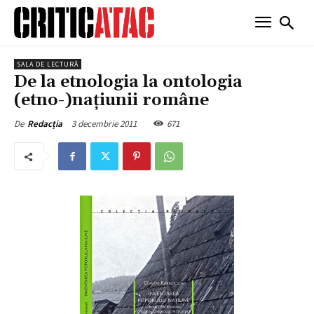
SALA DE LECTURĂ
De la etnologia la ontologia
(etno-)națiunii române
3 decembrie 2011
671
De
Redacția