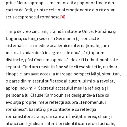
prin căldura aproape sentimentală a paginilor finale din
cartea de față, printre cele mai emoționante din cîte s-au
scris despre satul românesc.
[4]
Timp de vreo cinci ani, trăind în Statele Unite, România și
Ungaria, cu lungi șederi în Germania (și contacte
sistematice cu mediile academice internaționale), am
încercat zadarnic să integrez cele două cărți aparent
distincte, păstrîndu-mi opinia că ele ar fi trebuit publicate
separat. Cînd am reușit în fine să le citesc sintetic, nu doar
sinoptic, am avut acces la întreaga perspectivă și, simultan,
o parte din misterul sufletesc al autorului mi s-a revelat,
apropiindu-mi-l. Secretul accesului meu la reflecția și
persoana lui Claude Karnoouh are desigur de-a face cu
evoluția propriei mele reflecții asupra „fenomenului
românesc“, bazată și pe contactele cu reflecția
româniștilor străini, din care am învățat mereu, chiar și
atunci cînd gîndeam diferit ori identificam erori factuale,