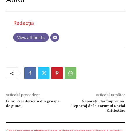
Redacția
View all posts
Articolul precedent
Articolul următor
Film: Prea-fericitii din groapa
Separați, dar împreună.
de gunoi
Reportaj de la Forumul Social
CriticAtac
CriticAtac este o platformă care militează pentru posibilitatea exprimării