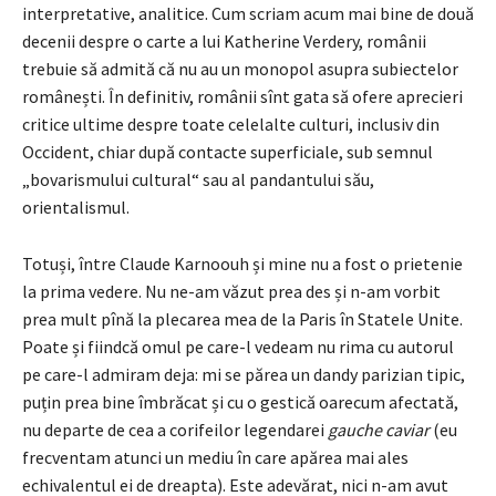
interpretative, analitice. Cum scriam acum mai bine de două
decenii despre o carte a lui Katherine Verdery, românii
trebuie să admită că nu au un monopol asupra subiectelor
românești. În definitiv, românii sînt gata să ofere aprecieri
critice ultime despre toate celelalte culturi, inclusiv din
Occident, chiar după contacte superficiale, sub semnul
„bovarismului cultural“ sau al pandantului său,
orientalismul.
Totuși, între Claude Karnoouh și mine nu a fost o prietenie
la prima vedere. Nu ne-am văzut prea des și n-am vorbit
prea mult pînă la plecarea mea de la Paris în Statele Unite.
Poate și fiindcă omul pe care-l vedeam nu rima cu autorul
pe care-l admiram deja: mi se părea un dandy parizian tipic,
puțin prea bine îmbrăcat și cu o gestică oarecum afectată,
nu departe de cea a corifeilor legendarei
gauche caviar
(eu
frecventam atunci un mediu în care apărea mai ales
echivalentul ei de dreapta). Este adevărat, nici n-am avut