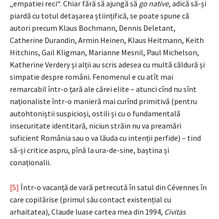
„empatiei reci“. Chiar fără să ajungă să
go native
, adică să-și
piardă cu totul detașarea științifică, se poate spune că
autori precum Klaus Bochmann, Dennis Deletant,
Catherine Durandin, Armin Heinen, Klaus Heitmann, Keith
Hitchins, Gail Kligman, Marianne Mesnil, Paul Michelson,
Katherine Verdery și alții au scris adesea cu multă căldură și
simpatie despre români. Fenomenul e cu atît mai
remarcabil într-o țară ale cărei elite – atunci cînd nu sînt
naționaliste într-o manieră mai curînd primitivă (pentru
autohtoniștii suspicioși, ostili și cu o fundamentală
insecuritate identitară, niciun străin nu va preamări
suficient România sau o va lăuda cu intenții perfide) – tind
să-și critice aspru, pînă la ura-de-sine, baștina și
conaționalii.
[5]
Într-o vacanță de vară petrecută în satul din Cévennes în
care copilărise (primul său contact existențial cu
arhaitatea), Claude luase cartea mea din 1994,
Civitas