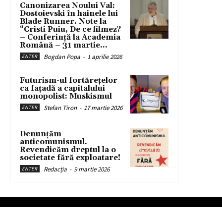
Canonizarea Noului Val:
Dostoievski în hainele lui
Blade Runner. Note la
“Cristi Puiu, De ce filmez?
– Conferință la Academia
Română – 31 martie...
Bogdan Popa
-
1 aprilie 2026
ENTER
Futurism-ul fortărețelor
ca fațadă a capitalului
monopolist: Muskismul
Stefan Tiron
-
17 martie 2026
ENTER
Denunțăm
anticomunismul.
Revendicăm dreptul la o
societate fără exploatare!
Redacția
-
9 martie 2026
ENTER