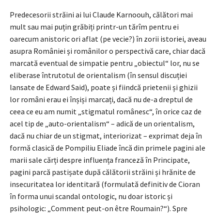
Predecesorii străini ai lui Claude Karnoouh, călători mai
mult sau mai puțin grăbiți printr-un tărîm pentru ei
oarecum anistoric ori aflat (pe vecie?) în zorii istoriei, aveau
asupra României și românilor o perspectivă care, chiar dacă
marcată eventual de simpatie pentru „obiectul“ lor, nu se
eliberase întrutotul de orientalism (în sensul discuției
lansate de Edward Said), poate și fiindcă prietenii și ghizii
lor români erau ei înșiși marcați, dacă nu de-a dreptul de
ceea ce eu am numit „stigmatul românesc“, în orice caz de
acel tip de „auto-orientalism“ – adică de un orientalism,
dacă nu chiar de un stigmat, interiorizat – exprimat deja în
formă clasică de Pompiliu Eliade încă din primele pagini ale
marii sale cărți despre influența franceză în Principate,
pagini parcă pastișate după călătorii străini și hrănite de
insecuritatea lor identitară (formulată definitiv de Cioran
în forma unui scandal ontologic, nu doar istoric și
psihologic: „Comment peut-on être Roumain?“). Spre