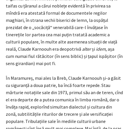
taifas cu țăranul a cărui noblețe evidentă în privirea sa
mîndră era atestată formal de documentele regilor
maghiari, în strana vechii biserici de lemn, la ospățul
prezidat de o „socăciță“ venerabilă care-l învățase în
tinerețile lor partea cea mai puțin tratată academic a
culturii populare, în multe alte asemenea situații de viață
reală, Claude Karnoouh era deopotrivă
alter
și
idem
, așa
cum numai fiul rătăcitor (în sens biblic) și țapul ispășitor (în
sens girardian) mai pot fi.
În Maramureș, mai ales la Breb, Claude Karnoouh și-a găsit
cu siguranță a doua patrie, ba încă foarte repede. Stau
mărturie notațiile sale din 1973, primul său an de teren, cînd
el era departe de a putea comunica în limba română, dar o
învăța rapid, explorînd simultan dialectul și cultura din
zonă, subtilitățile riturilor de trecere și ale versificației
populare. Tribulațiile sale în mediile culturii urbane
românești sînt însă mult mai complexe. Mai întîi, de la oraș