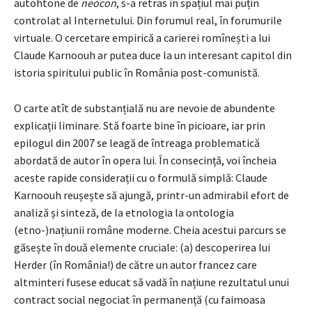
autohtone de
neocon
, s-a retras în spațiul mai puțin
controlat al Internetului. Din forumul real, în forumurile
virtuale. O cercetare empirică a carierei romînești a lui
Claude Karnoouh ar putea duce la un interesant capitol din
istoria spiritului public în România post-comunistă.
O carte atît de substanțială nu are nevoie de abundente
explicații liminare. Stă foarte bine în picioare, iar prin
epilogul din 2007 se leagă de întreaga problematică
abordată de autor în opera lui. În consecință, voi încheia
aceste rapide considerații cu o formulă simplă: Claude
Karnoouh reușește să ajungă, printr-un admirabil efort de
analiză și sinteză, de la etnologia la ontologia
(etno-)națiunii române moderne. Cheia acestui parcurs se
găsește în două elemente cruciale: (a) descoperirea lui
Herder (în România!) de către un autor francez care
altminteri fusese educat să vadă în națiune rezultatul unui
contract social negociat în permanență (cu faimoasa