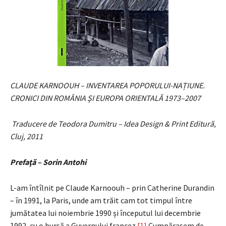
CLAUDE KARNOOUH – INVENTAREA POPORULUI-NAȚIUNE.
CRONICI DIN ROMÂNIA ŞI EUROPA ORIENTALĂ 1973–2007
Traducere de Teodora Dumitru – Idea Design & Print Editură,
Cluj, 2011
Prefaţă – Sorin Antohi
L-am întîlnit pe Claude Karnoouh – prin Catherine Durandin
– în 1991, la Paris, unde am trăit cam tot timpul între
jumătatea lui noiembrie 1990 și începutul lui decembrie
1992, cu o bursă a Guvernului francez.
[1]
Cumpărasem de