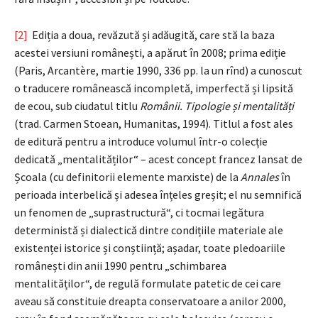
[2]
Ediția a doua, revăzută și adăugită, care stă la baza
acestei versiuni românești, a apărut în 2008; prima ediție
(Paris, Arcantère, martie 1990, 336 pp. la un rînd) a cunoscut
o traducere românească incompletă, imperfectă și lipsită
de ecou, sub ciudatul titlu
Românii. Tipologie și mentalități
(trad. Carmen Stoean, Humanitas, 1994). Titlul a fost ales
de editură pentru a introduce volumul într-o colecție
dedicată „mentalităților“ – acest concept francez lansat de
Școala (cu definitorii elemente marxiste) de la
Annales
în
perioada interbelică și adesea înțeles greșit; el nu semnifică
un fenomen de „suprastructură“, ci tocmai legătura
deterministă și dialectică dintre condițiile materiale ale
existenței istorice și conștiință; așadar, toate pledoariile
românești din anii 1990 pentru „schimbarea
mentalităților“, de regulă formulate patetic de cei care
aveau să constituie dreapta conservatoare a anilor 2000,