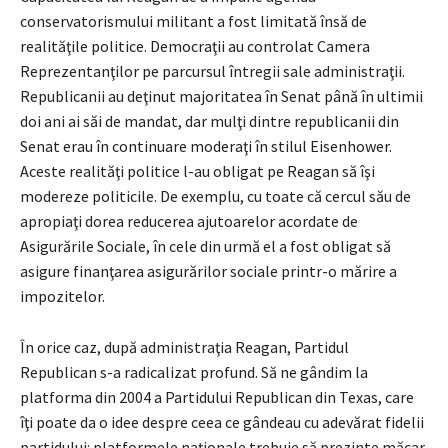
conservatorismului militant a fost limitată însă de
realităţile politice. Democraţii au controlat Camera
Reprezentanţilor pe parcursul întregii sale administraţii.
Republicanii au deţinut majoritatea în Senat până în ultimii
doi ani ai săi de mandat, dar mulţi dintre republicanii din
Senat erau în continuare moderaţi în stilul Eisenhower.
Aceste realităţi politice l-au obligat pe Reagan să îşi
modereze politicile. De exemplu, cu toate că cercul său de
apropiaţi dorea reducerea ajutoarelor acordate de
Asigurările Sociale, în cele din urmă el a fost obligat să
asigure finanţarea asigurărilor sociale printr-o mărire a
impozitelor.
În orice caz, după administraţia Reagan, Partidul
Republican s-a radicalizat profund. Să ne gândim la
platforma din 2004 a Partidului Republican din Texas, care
îţi poate da o idee despre ceea ce gândeau cu adevărat fidelii
partidului: platformele naţionale trebuie să prezinte măcar