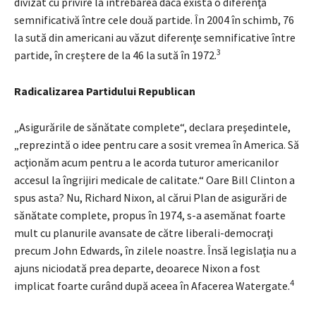
divizat cu privire la întrebarea dacă există o diferenţă
semnificativă între cele două partide. În 2004 în schimb, 76
la sută din americani au văzut diferenţe semnificative între
3
partide, în creştere de la 46 la sută în 1972.
Radicalizarea Partidului Republican
„Asigurările de sănătate complete“, declara preşedintele,
„reprezintă o idee pentru care a sosit vremea în America. Să
acţionăm acum pentru a le acorda tuturor americanilor
accesul la îngrijiri medicale de calitate.“ Oare Bill Clinton a
spus asta? Nu, Richard Nixon, al cărui Plan de asigurări de
sănătate complete, propus în 1974, s-a asemănat foarte
mult cu planurile avansate de către liberali-democraţi
precum John Edwards, în zilele noastre. Însă legislaţia nu a
ajuns niciodată prea departe, deoarece Nixon a fost
4
implicat foarte curând după aceea în Afacerea Watergate.