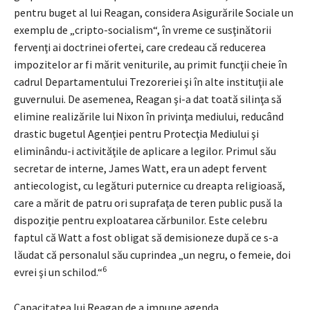
pentru buget al lui Reagan, considera Asigurările Sociale un
exemplu de „cripto-socialism“, în vreme ce susţinătorii
fervenţi ai doctrinei ofertei, care credeau că reducerea
impozitelor ar fi mărit veniturile, au primit funcţii cheie în
cadrul Departamentului Trezoreriei şi în alte instituţii ale
guvernului. De asemenea, Reagan şi-a dat toată silinţa să
elimine realizările lui Nixon în privinţa mediului, reducând
drastic bugetul Agenţiei pentru Protecţia Mediului şi
eliminându-i activităţile de aplicare a legilor. Primul său
secretar de interne, James Watt, era un adept fervent
antiecologist, cu legături puternice cu dreapta religioasă,
care a mărit de patru ori suprafaţa de teren public pusă la
dispoziţie pentru exploatarea cărbunilor. Este celebru
faptul că Watt a fost obligat să demisioneze după ce s-a
lăudat că personalul său cuprindea „un negru, o femeie, doi
6
evrei şi un schilod.“
Capacitatea lui Reagan de a impune agenda