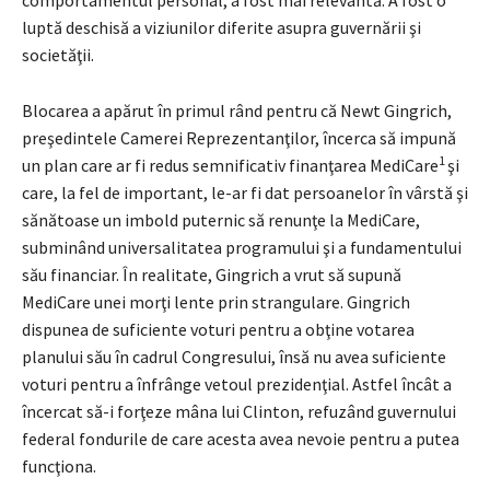
luptă deschisă a viziunilor diferite asupra guvernării şi
societăţii.
Blocarea a apărut în primul rând pentru că Newt Gingrich,
preşedintele Camerei Reprezentanţilor, încerca să impună
1
un plan care ar fi redus semnificativ finanţarea MediCare
şi
care, la fel de important, le-ar fi dat persoanelor în vârstă şi
sănătoase un imbold puternic să renunţe la MediCare,
subminând universalitatea programului şi a fundamentului
său financiar. În realitate, Gingrich a vrut să supună
MediCare unei morţi lente prin strangulare. Gingrich
dispunea de suficiente voturi pentru a obţine votarea
planului său în cadrul Congresului, însă nu avea suficiente
voturi pentru a înfrânge vetoul prezidenţial. Astfel încât a
încercat să-i forţeze mâna lui Clinton, refuzând guvernului
federal fondurile de care acesta avea nevoie pentru a putea
funcţiona.