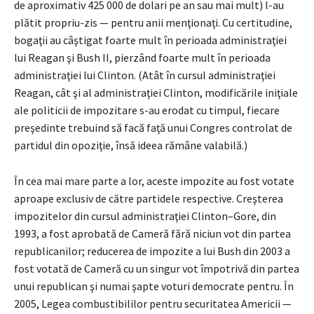
de aproximativ 425 000 de dolari pe an sau mai mult) l-au
plătit propriu-zis — pentru anii menţionaţi. Cu certitudine,
bogaţii au câştigat foarte mult în perioada administraţiei
lui Reagan şi Bush II, pierzând foarte mult în perioada
administraţiei lui Clinton. (Atât în cursul administraţiei
Reagan, cât şi al administraţiei Clinton, modificările iniţiale
ale politicii de impozitare s-au erodat cu timpul, fiecare
preşedinte trebuind să facă faţă unui Congres controlat de
partidul din opoziţie, însă ideea rămâne valabilă.)
În cea mai mare parte a lor, aceste impozite au fost votate
aproape exclusiv de către partidele respective. Creşterea
impozitelor din cursul administraţiei Clinton–Gore, din
1993, a fost aprobată de Cameră fără niciun vot din partea
republicanilor; reducerea de impozite a lui Bush din 2003 a
fost votată de Cameră cu un singur vot împotrivă din partea
unui republican şi numai şapte voturi democrate pentru. În
2005, Legea combustibililor pentru securitatea Americii —