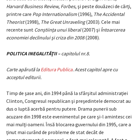
Harvard Business Review
,
Forbes
, şi peste douăzeci de cărţi,
printre care
Pop Internationalism
(1996),
The Accidental
Theorist
(1998),
The Great Unraveling
(2003). Cele mai
recente sunt
Conştiinţa unui liberal
(2007) şi
Întoarcerea
economiei declinului şi criza din 2008
(2008).
POLITICA INEGALITĂŢII –
capitolul nr.8.
Carte apărută la
Editura Publica
. Acest capitol apre cu
acceptul editurii.
Timp de şase ani, din 1994 până la sfârşitul administraţiei
Clinton, Congresul republican şi preşedintele democrat au
dus o luptă acerbă pentru putere. Drama punerii sub
acuzare din 1998 este evenimentul pe care şi-l amintesc cei
mai mulţi oameni. Însă blocarea guvernului din 1995, care a
ţinut mai curând de probleme de stat decât de
comportamentul personal, a fost mai relevantă. A fost o