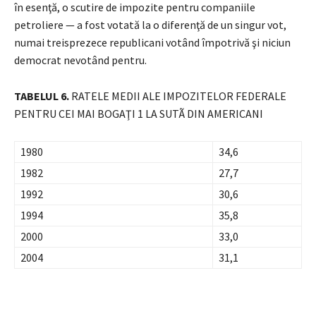
în esenţă, o scutire de impozite pentru companiile
petroliere — a fost votată la o diferenţă de un singur vot,
numai treisprezece republicani votând împotrivă şi niciun
democrat nevotând pentru.
TABELUL 6.
RATELE MEDII ALE IMPOZITELOR FEDERALE
PENTRU CEI MAI BOGAŢI 1 LA SUTÃ DIN AMERICANI
1980
34,6
1982
27,7
1992
30,6
1994
35,8
2000
33,0
2004
31,1