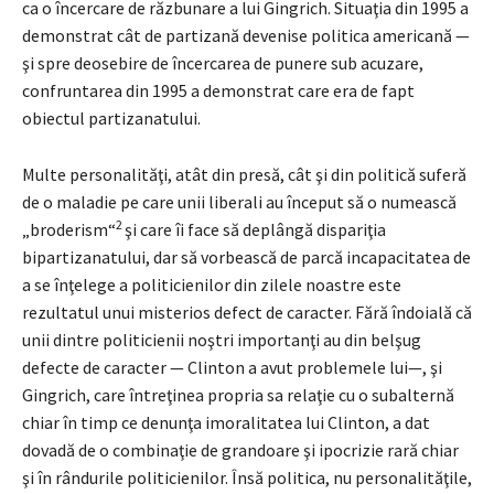
ca o încercare de răzbunare a lui Gingrich. Situaţia din 1995 a
demonstrat cât de partizană devenise politica americană —
şi spre deosebire de încercarea de punere sub acuzare,
confruntarea din 1995 a demonstrat care era de fapt
obiectul partizanatului.
Multe personalităţi, atât din presă, cât şi din politică suferă
de o maladie pe care unii liberali au început să o numească
2
„broderism“
şi care îi face să deplângă dispariţia
bipartizanatului, dar să vorbească de parcă incapacitatea de
a se înţelege a politicienilor din zilele noastre este
rezultatul unui misterios defect de caracter. Fără îndoială că
unii dintre politicienii noştri importanţi au din belşug
defecte de caracter — Clinton a avut problemele lui—, şi
Gingrich, care întreţinea propria sa relaţie cu o subalternă
chiar în timp ce denunţa imoralitatea lui Clinton, a dat
dovadă de o combinaţie de grandoare şi ipocrizie rară chiar
şi în rândurile politicienilor. Însă politica, nu personalităţile,