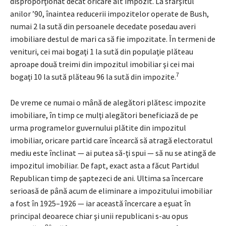
disproporţionat decât oricare alt impozit. La sfârşitul
anilor ’90, înaintea reducerii impozitelor operate de Bush,
numai 2 la sută din persoanele decedate posedau averi
imobiliare destul de mari ca să fie impozitate. În termeni de
venituri, cei mai bogaţi 1 la sută din populaţie plăteau
aproape două treimi din impozitul imobiliar şi cei mai
7
bogaţi 10 la sută plăteau 96 la sută din impozite.
De vreme ce numai o mână de alegători plătesc impozite
imobiliare, în timp ce mulţi alegători beneficiază de pe
urma programelor guvernului plătite din impozitul
imobiliar, oricare partid care încearcă să atragă electoratul
mediu este înclinat — ai putea să-ţi spui — să nu se atingă de
impozitul imobiliar. De fapt, exact asta a făcut Partidul
Republican timp de şaptezeci de ani. Ultima sa încercare
serioasă de până acum de eliminare a impozitului imobiliar
a fost în 1925–1926 — iar această încercare a eşuat în
principal deoarece chiar şi unii republicani s-au opus