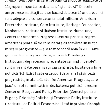
„
Think Tank Town
“ în care „se publică articole redactate de
11 grupuri importante de analiză şi sinteză“. Din cele
unsprezece instituţii care se bucură de această onoare, cinci
sunt adepte ale conservatorismului militant: American
Enterprise Institute, Cato Institute, Heritage Foundation,
Manhattan Institute şi Hudson Institute. Numai una,
Center for American Progress (Centrul pentru Progres
American) poate să fie considerată cu adevărat un braţ al
mişcării progresiste — şi a fost fondată abia în 2003. Alte
grupuri de analiză şi sinteză, cum ar fi Brookings
Institution, deşi adeseori prezentate ca fiind „liberale“,
sunt în realitate organizaţii vag centriste, lipsite de o linie
politică fixă. Există câteva grupuri de analiză şi sinteză
progresiste, în afara Center for American Progress, care
joacă un rol semnificativ în dezbaterea politică, precum
Center on Budget and Policy Priorities (Centrul pentru
Buget şi Priorităţi Politice) şi Economic Policy Institute
(Institutul de Politici Economice). Însă în privinţa finanţării