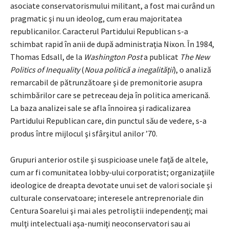
asociate conservatorismului militant, a fost mai curând un
pragmatic şi nu un ideolog, cum erau majoritatea
republicanilor. Caracterul Partidului Republican s-a
schimbat rapid în anii de după administraţia Nixon. În 1984,
Thomas Edsall, de la
Washington Post
a publicat
The New
Politics of Inequality
(
Noua politică a inegalităţii
), o analiză
remarcabil de pătrunzătoare şi de premonitorie asupra
schimbărilor care se petreceau deja în politica americană.
La baza analizei sale se afla înnoirea şi radicalizarea
Partidului Republican care, din punctul său de vedere, s-a
produs între mijlocul şi sfârşitul anilor ’70.
Grupuri anterior ostile şi suspicioase unele faţă de altele,
cum ar fi comunitatea lobby-ului corporatist; organizaţiile
ideologice de dreapta devotate unui set de valori sociale şi
culturale conservatoare; interesele antreprenoriale din
Centura Soarelui şi mai ales petroliştii independenţi; mai
mulţi intelectuali aşa-numiţi neoconservatori sau ai