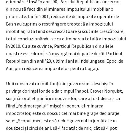
8
eliminării.
Însă în anii ’90, Partidul Republican a încercat
din nou să facă din eliminarea impozitului imobiliar o
prioritate. Iar în 2001, reducerile de impozite operate de
Bush au cuprins o restrângere treptată a impozitului
imobiliar, rata fiind descrescătoare şi scutirile crescătoare,
totul concluzionându-se cu eliminarea totală a impozitului
în 2010. Cu alte cuvinte, Partidul Republican din zilele
noastre este dornic să meargă mai departe decât Partidul
Republican din anii ’20, ultimii ani ai Îndelungatei Epoci de
Aur, prin reducerea impozitelor pentru bogaţi.
Unii conservatori militanţi din guvern sunt deschişi în
privinţa dorinţei lor de a da timpul înapoi. Grover Norquist,
susţinătorul eliminării impozitelor, care a fost descris ca
fiind „feldmareşalul“ mişcării pentru eliminarea
impozitelor, este cunoscut cel mai bine graţie declaraţiei
sale: „Scopul meu este să reduc guvernul la jumătate în
douăzeci şi cinci de ani, să-l fac atât de mic, cât să-l pot