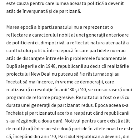
este cauza pentru care lumea aceasta politică a devenit
atât de înverşunată şi de partizană.
Marea epocă a bipartizanatului nu a reprezentat o
reflectare a caracterului nobil al unei generaţii anterioare
de politicieni ci, dimpotrivă, a reflectat natura atenuată a
conflictului politic într-o epocă în care partidele nu erau
atât de distanţate între ele în problemele fundamentale.
După alegerile din 1948, republicanii au decis că realizările
proiectului New Deal nu puteau să fie răsturnate şi au
încetat să mai încerce, în vreme ce democraţii, care
realizaseră o revoluţie în anii ’30 şi ’40, se consacraseră unui
program de reforme progresive. Rezultatul a fost o eră cu
durata unei generaţii de partizanat redus. Epoca aceea s-a
încheiat şi partizanatul acerb a reapărut când republicanii
s-au răzgândit a doua oară. Motivul pentru care există atât
de multă ură între aceste două partide în zilele noastre este
că, începând din anii ’70, Partidul Republican a devenit, din