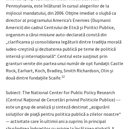
Pennsylvania, este înlăturat în cursul alegerilor de la
mijlocul mandatului, din 2006. Obţine imediat o slujbă ca
director al programului America’s Enemies (Duşmanii
Americii) din cadrul Centrului de Etică şi Politici Publice,
organism a cărui misiune auto-declarată constă din
„clarificarea şi consolidarea legăturii dintre tradiţia morală
iudeo-creştină şi dezbaterea publică pe teme de politică
internă şi internaţională“. Centrul este susţinut prin
granturi venite din partea unui număr de opt fundaţii: Castle
Rock, Earhart, Koch, Bradley, Smith Richardson, Olin şi
12
două dintre fundaţiile Scaife.
Subiect: The National Center for Public Policy Research
(Centrul Naţional de Cercetări privind Politicile Publice) ––
este un grup de analiză şi sinteză destinat „asigurării
soluţiilor de piaţă pentru politica publică a zilelor noastre“
— activitate care în ultimii ani a cuprins în principal
răspândirea îndoielilor cu privire la încălzirea globală. A