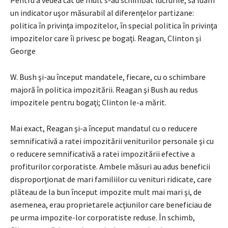
un indicator uşor măsurabil al diferenţelor partizane:
politica în privinţa impozitelor, în special politica în privinţa
impozitelor care îi privesc pe bogaţi. Reagan, Clinton şi
George
W. Bush şi-au început mandatele, fiecare, cu o schimbare
majoră în politica impozitării. Reagan şi Bush au redus
impozitele pentru bogaţi; Clinton le-a mărit.
Mai exact, Reagan şi-a început mandatul cu o reducere
semnificativă a ratei impozitării veniturilor personale şi cu
o reducere semnificativă a ratei impozitării efective a
profiturilor corporatiste. Ambele măsuri au adus beneficii
disproporţionat de mari familiilor cu venituri ridicate, care
plăteau de la bun început impozite mult mai mari şi, de
asemenea, erau proprietarele acţiunilor care beneficiau de
pe urma impozite-lor corporatiste reduse. În schimb,