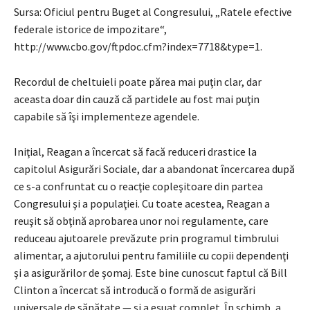
Sursa: Oficiul pentru Buget al Congresului, „Ratele efective
federale istorice de impozitare“,
http://www.cbo.gov/ftpdoc.cfm?index=7718&type=1.
Recordul de cheltuieli poate părea mai puţin clar, dar
aceasta doar din cauză că partidele au fost mai puţin
capabile să îşi implementeze agendele.
Iniţial, Reagan a încercat să facă reduceri drastice la
capitolul Asigurări Sociale, dar a abandonat încercarea după
ce s-a confruntat cu o reacţie copleşitoare din partea
Congresului şi a populaţiei. Cu toate acestea, Reagan a
reuşit să obţină aprobarea unor noi regulamente, care
reduceau ajutoarele prevăzute prin programul timbrului
alimentar, a ajutorului pentru familiile cu copii dependenţi
şi a asigurărilor de şomaj. Este bine cunoscut faptul că Bill
Clinton a încercat să introducă o formă de asigurări
universale de sănătate — şi a eşuat complet. În schimb, a