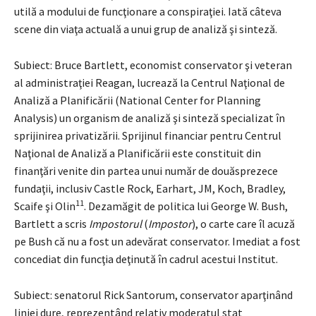
utilă a modului de funcţionare a conspiraţiei. Iată câteva
scene din viaţa actuală a unui grup de analiză şi sinteză.
Subiect: Bruce Bartlett, economist conservator şi veteran
al administraţiei Reagan, lucrează la Centrul Naţional de
Analiză a Planificării (National Center for Planning
Analysis) un organism de analiză şi sinteză specializat în
sprijinirea privatizării. Sprijinul financiar pentru Centrul
Naţional de Analiză a Planificării este constituit din
finanţări venite din partea unui număr de douăsprezece
fundaţii, inclusiv Castle Rock, Earhart, JM, Koch, Bradley,
11
Scaife şi Olin
. Dezamăgit de politica lui George W. Bush,
Bartlett a scris
Impostorul
(
Impostor
), o carte care îl acuză
pe Bush că nu a fost un adevărat conservator. Imediat a fost
concediat din funcţia deţinută în cadrul acestui Institut.
Subiect: senatorul Rick Santorum, conservator aparţinând
liniei dure, reprezentând relativ moderatul stat