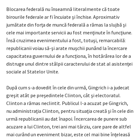
Blocarea federală nu înseamnă literalmente că toate
birourile federale ar fi încuiate şi închise. Aproximativ
jumătate din forţa de muncă federală a rămas la slujbă şi
cele mai importante servicii au fost menţinute în funcţiune.
Însă cruzimea evenimentului a fost, totuşi, remarcabilă:
republicanii voiau să-şi arate muşchii punând la încercare
capacitatea guvernului de a funcţiona, în hotărârea lor de a
distruge unul dintre stâlpii caracterului de stat al asistenţei
sociale al Statelor Unite.
După cum s-a dovedit în cele din urmă, Gingrich i-a judecat
greşit atât pe preşedintele Clinton, cât şi electoratul.
Clinton a rămas neclintit. Publicul l-a acuzat pe Gingrich,
nu administraţia Clinton, pentru situaţia creată şi în cele din
urmă republicanii au dat înapoi. Încercarea de punere sub
acuzare a lui Clinton, trei ani mai târziu, care pare de altfel
mai curând un eveniment bizar, este cel mai bine înţeleasă