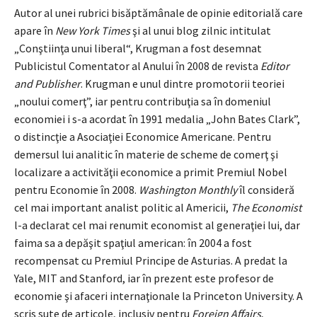
Autor al unei rubrici bisăptămânale de opinie editorială care
apare în
New York Times
şi al unui blog zilnic intitulat
„Conştiinţa unui liberal“, Krugman a fost
desemnat
Publicistul Comentator al Anului în 2008 de revista
Editor
and Publisher
. Krugman e unul dintre promotorii teoriei
„noului comerţ”, iar pentru contribuţia sa în domeniul
economiei i s-a acordat în 1991 medalia „John Bates Clark”,
o distincţie a Asociaţiei Economice Americane. Pentru
demersul lui analitic în materie de scheme de comerţ şi
localizare a activităţii economice a primit Premiul Nobel
pentru Economie în 2008.
Washington Monthly
îl consideră
cel mai important analist politic al Americii,
The Economist
l-a declarat cel mai renumit economist al generaţiei lui, dar
faima sa a depăşit spaţiul american: în 2004 a fost
recompensat cu Premiul Principe de Asturias. A predat la
Yale, MIT and Stanford, iar în prezent este profesor de
economie şi afaceri internaţionale la Princeton University. A
scris sute de articole, inclusiv pentru
Foreign Affairs
,