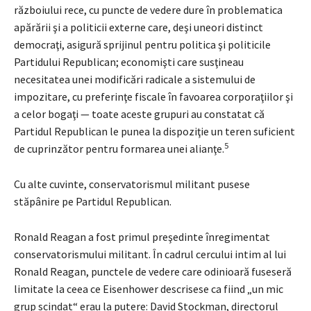
războiului rece, cu puncte de vedere dure în problematica
apărării şi a politicii externe care, deşi uneori distinct
democraţi, asigură sprijinul pentru politica şi politicile
Partidului Republican; economişti care susţineau
necesitatea unei modificări radicale a sistemului de
impozitare, cu preferinţe fiscale în favoarea corporaţiilor şi
a celor bogaţi — toate aceste grupuri au constatat că
Partidul Republican le punea la dispoziţie un teren suficient
5
de cuprinzător pentru formarea unei alianţe.
Cu alte cuvinte, conservatorismul militant pusese
stăpânire pe Partidul Republican.
Ronald Reagan a fost primul preşedinte înregimentat
conservatorismului militant. În cadrul cercului intim al lui
Ronald Reagan, punctele de vedere care odinioară fuseseră
limitate la ceea ce Eisenhower descrisese ca fiind „un mic
grup scindat“ erau la putere: David Stockman, directorul