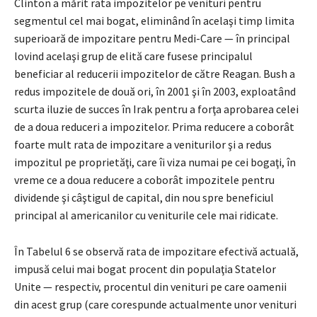
Clinton a mărit rata impozitelor pe venituri pentru
segmentul cel mai bogat, eliminând în acelaşi timp limita
superioară de impozitare pentru Medi-Care — în principal
lovind acelaşi grup de elită care fusese principalul
beneficiar al reducerii impozitelor de către Reagan. Bush a
redus impozitele de două ori, în 2001 şi în 2003, exploatând
scurta iluzie de succes în Irak pentru a forţa aprobarea celei
de a doua reduceri a impozitelor. Prima reducere a coborât
foarte mult rata de impozitare a veniturilor şi a redus
impozitul pe proprietăţi, care îi viza numai pe cei bogaţi, în
vreme ce a doua reducere a coborât impozitele pentru
dividende şi câştigul de capital, din nou spre beneficiul
principal al americanilor cu veniturile cele mai ridicate.
În Tabelul 6 se observă rata de impozitare efectivă actuală,
impusă celui mai bogat procent din populaţia Statelor
Unite — respectiv, procentul din venituri pe care oamenii
din acest grup (care corespunde actualmente unor venituri