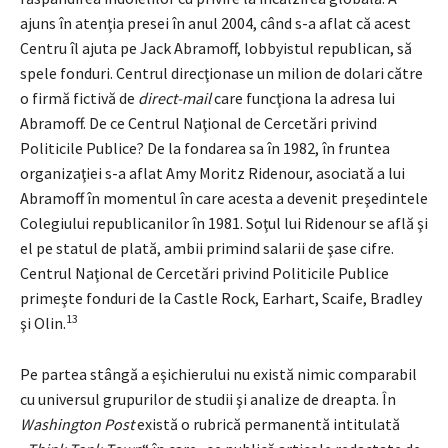
ajuns în atenţia presei în anul 2004, când s-a aflat că acest
Centru îl ajuta pe Jack Abramoff, lobbyistul republican, să
spele fonduri. Centrul direcţionase un milion de dolari către
o firmă fictivă de
direct-mail
care funcţiona la adresa lui
Abramoff. De ce Centrul Naţional de Cercetări privind
Politicile Publice? De la fondarea sa în 1982, în fruntea
organizaţiei s-a aflat Amy Moritz Ridenour, asociată a lui
Abramoff în momentul în care acesta a devenit preşedintele
Colegiului republicanilor în 1981. Soţul lui Ridenour se află şi
el pe statul de plată, ambii primind salarii de şase cifre.
Centrul Naţional de Cercetări privind Politicile Publice
primeşte fonduri de la Castle Rock, Earhart, Scaife, Bradley
13
şi Olin.
Pe partea stângă a eşichierului nu există nimic comparabil
cu universul grupurilor de studii şi analize de dreapta. În
Washington Post
există o rubrică permanentă intitulată