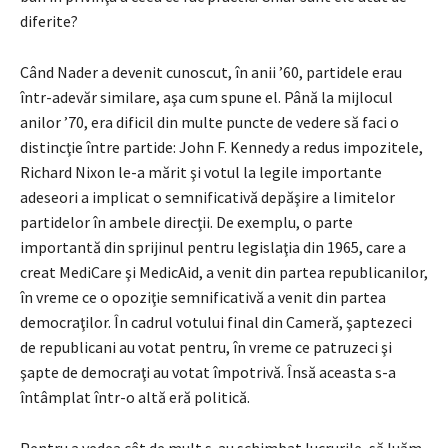
diferite?
Când Nader a devenit cunoscut, în anii ’60, partidele erau
într-adevăr similare, aşa cum spune el. Până la mijlocul
anilor ’70, era dificil din multe puncte de vedere să faci o
distincţie între partide: John F. Kennedy a redus impozitele,
Richard Nixon le-a mărit şi votul la legile importante
adeseori a implicat o semnificativă depăşire a limitelor
partidelor în ambele direcţii. De exemplu, o parte
importantă din sprijinul pentru legislaţia din 1965, care a
creat MediCare şi MedicAid, a venit din partea republicanilor,
în vreme ce o opoziţie semnificativă a venit din partea
democraţilor. În cadrul votului final din Cameră, şaptezeci
de republicani au votat pentru, în vreme ce patruzeci şi
şapte de democraţi au votat împotrivă. Însă aceasta s-a
întâmplat într-o altă eră politică.
Pentru a vedea cât de mult s-au schimbat lucrurile, să luăm