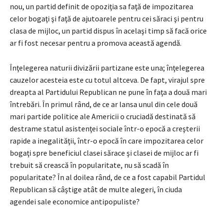
nou, un partid definit de opoziţia sa faţă de impozitarea
celor bogaţi şi faţă de ajutoarele pentru cei săraci şi pentru
clasa de mijloc, un partid dispus în acelaşi timp să facă orice
ar fi fost necesar pentru a promova această agendă.
Înţelegerea naturii divizării partizane este una; înţelegerea
cauzelor acesteia este cu totul altceva. De fapt, virajul spre
dreapta al Partidului Republican ne pune în faţa a două mari
întrebări. În primul rând, de ce ar lansa unul din cele două
mari partide politice ale Americii o cruciadă destinată să
destrame statul asistenţei sociale într-o epocă a creşterii
rapide a inegalităţii, într-o epocă în care impozitarea celor
bogaţi spre beneficiul clasei sărace şi clasei de mijloc ar fi
trebuit să crească în popularitate, nu să scadă în
popularitate? În al doilea rând, de ce a fost capabil Partidul
Republican să câştige atât de multe alegeri, în ciuda
agendei sale economice antipopuliste?