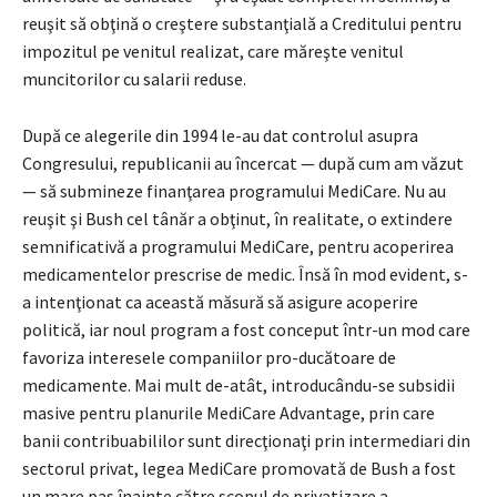
reuşit să obţină o creştere substanţială a Creditului pentru
impozitul pe venitul realizat, care măreşte venitul
muncitorilor cu salarii reduse.
După ce alegerile din 1994 le-au dat controlul asupra
Congresului, republicanii au încercat — după cum am văzut
— să submineze finanţarea programului MediCare. Nu au
reuşit şi Bush cel tânăr a obţinut, în realitate, o extindere
semnificativă a programului MediCare, pentru acoperirea
medicamentelor prescrise de medic. Însă în mod evident, s-
a intenţionat ca această măsură să asigure acoperire
politică, iar noul program a fost conceput într-un mod care
favoriza interesele companiilor pro-ducătoare de
medicamente. Mai mult de-atât, introducându-se subsidii
masive pentru planurile MediCare Advantage, prin care
banii contribuabililor sunt direcţionaţi prin intermediari din
sectorul privat, legea MediCare promovată de Bush a fost
un mare pas înainte către scopul de privatizare a