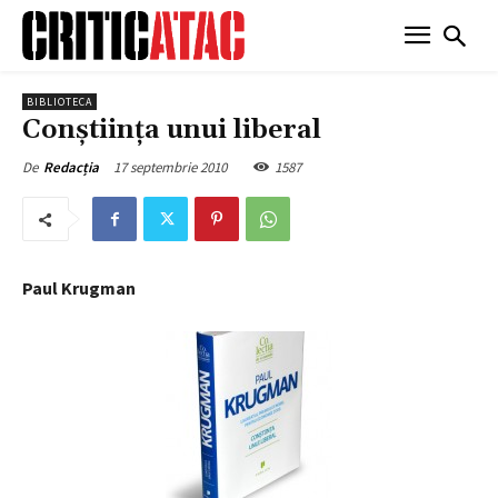
BIBLIOTECA
Conştiinţa unui liberal
17 septembrie 2010
1587
De
Redacția
Paul Krugman