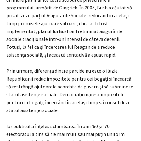
programului, urmărit de Gingrich. În 2005, Bush a căutat să
privatizeze parţial Asigurările Sociale, reducând în acelaşi
timp promisele ajutoare viitoare; dacă ar fi fost
implementat, planul lui Bush ar fi eliminat asigurările
sociale tradiţionale într-un interval de câteva decenii.
Totuşi, la fel ca şi încercarea lui Reagan de a reduce
asistenţa socială, şi această tentativă a eşuat rapid.
Prin urmare, diferenţa dintre partide nu este o iluzie.
Republicanii reduc impozitele pentru cei bogaţi şi încearcă
să restrângă ajutoarele acordate de guvern şi să submineze
statul asistenţei sociale. Democraţii măresc impozitele
pentru cei bogaţi, încercând în acelaşi timp să consolideze
statul asistenţei sociale.
Iar publicul a înţeles schimbarea. În anii ’60 şi ’70,
electoratul a tins să fie mai mult sau mai puţin uniform