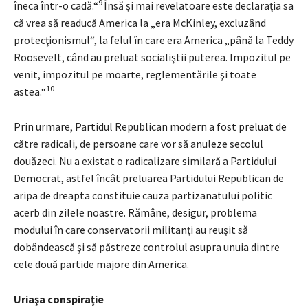
9
îneca într-o cadă.“
Însă şi mai revelatoare este declaraţia sa
că vrea să readucă America la „era McKinley, excluzând
protecţionismul“, la felul în care era America „până la Teddy
Roosevelt, când au preluat socialiştii puterea. Impozitul pe
venit, impozitul pe moarte, reglementările şi toate
10
astea.“
Prin urmare, Partidul Republican modern a fost preluat de
către radicali, de persoane care vor să anuleze secolul
douăzeci. Nu a existat o radicalizare similară a Partidului
Democrat, astfel încât preluarea Partidului Republican de
aripa de dreapta constituie cauza partizanatului politic
acerb din zilele noastre. Rămâne, desigur, problema
modului în care conservatorii militanţi au reuşit să
dobândească şi să păstreze controlul asupra unuia dintre
cele două partide majore din America.
Uriaşa conspiraţie