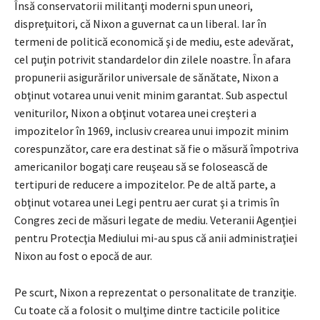
Însă conservatorii militanţi moderni spun uneori,
dispreţuitori, că Nixon a guvernat ca un liberal. Iar în
termeni de politică economică şi de mediu, este adevărat,
cel puţin potrivit standardelor din zilele noastre. În afara
propunerii asigurărilor universale de sănătate, Nixon a
obţinut votarea unui venit minim garantat. Sub aspectul
veniturilor, Nixon a obţinut votarea unei creşteri a
impozitelor în 1969, inclusiv crearea unui impozit minim
corespunzător, care era destinat să fie o măsură împotriva
americanilor bogaţi care reuşeau să se folosească de
tertipuri de reducere a impozitelor. Pe de altă parte, a
obţinut votarea unei Legi pentru aer curat şi a trimis în
Congres zeci de măsuri legate de mediu. Veteranii Agenţiei
pentru Protecţia Mediului mi-au spus că anii administraţiei
Nixon au fost o epocă de aur.
Pe scurt, Nixon a reprezentat o personalitate de tranziţie.
Cu toate că a folosit o mulţime dintre tacticile politice