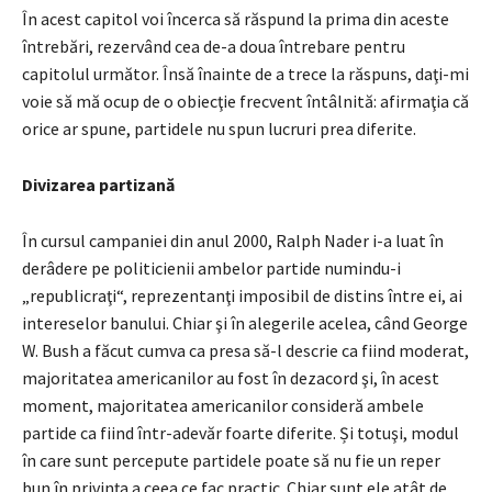
În acest capitol voi încerca să răspund la prima din aceste
întrebări, rezervând cea de-a doua întrebare pentru
capitolul următor. Însă înainte de a trece la răspuns, daţi-mi
voie să mă ocup de o obiecţie frecvent întâlnită: afirmaţia că
orice ar spune, partidele nu spun lucruri prea diferite.
Div
izarea partizană
În cursul campaniei din anul 2000, Ralph Nader i-a luat în
derâdere pe politicienii ambelor partide numindu-i
„republicraţi“, reprezentanţi imposibil de distins între ei, ai
intereselor banului. Chiar şi în alegerile acelea, când George
W. Bush a făcut cumva ca presa să-l descrie ca fiind moderat,
majoritatea americanilor au fost în dezacord şi, în acest
moment, majoritatea americanilor consideră ambele
partide ca fiind într-adevăr foarte diferite. Și totuşi, modul
în care sunt percepute partidele poate să nu fie un reper
bun în privinţa a ceea ce fac practic. Chiar sunt ele atât de