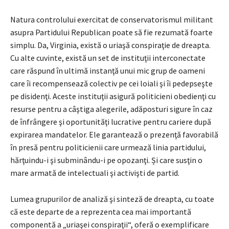
Natura controlului exercitat de conservatorismul militant
asupra Partidului Republican poate să fie rezumată foarte
simplu. Da, Virginia, există o uriaşă conspiraţie de dreapta.
Cu alte cuvinte, există un set de instituţii interconectate
care răspund în ultimă instanţă unui mic grup de oameni
care îi recompensează colectiv pe cei loiali şi îi pedepseşte
pe disidenţi. Aceste instituţii asigură politicieni obedienţi cu
resurse pentru a câştiga alegerile, adăposturi sigure în caz
de înfrângere şi oportunităţi lucrative pentru cariere după
expirarea mandatelor. Ele garantează o prezenţă favorabilă
în presă pentru politicienii care urmează linia partidului,
hărţuindu-i şi subminându-i pe opozanţi. Și care susţin o
mare armată de intelectuali şi activişti de partid.
Lumea grupurilor de analiză şi sinteză de dreapta, cu toate
că este departe de a reprezenta cea mai importantă
componentă a „uriaşei conspiraţii“, oferă o exemplificare