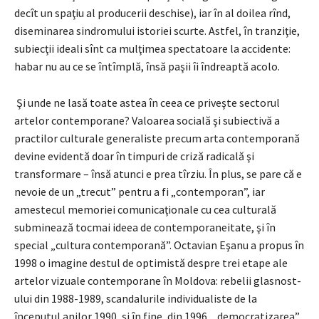
decît un spaţiu al producerii deschise), iar în al doilea rînd,
diseminarea sindromului istoriei scurte. Astfel, în tranziţie,
subiecţii ideali sînt ca mulţimea spectatoare la accidente:
habar nu au ce se întîmplă, însă paşii îi îndreaptă acolo.
Şi unde ne lasă toate astea în ceea ce priveşte sectorul
artelor contemporane? Valoarea socială şi subiectivă a
practilor culturale generaliste precum arta contemporană
devine evidentă doar în timpuri de criză radicală şi
transformare – însă atunci e prea tîrziu. În plus, se pare că e
nevoie de un „trecut” pentru a fi „contemporan”, iar
amestecul memoriei comunicaţionale cu cea culturală
subminează tocmai ideea de contemporaneitate, şi în
special „cultura contemporană”. Octavian Eşanu a propus în
1998 o imagine destul de optimistă despre trei etape ale
artelor vizuale contemporane în Moldova: rebelii glasnost-
ului din 1988-1989, scandalurile individualiste de la
începutul anilor 1990, şi în fine, din 1996, „democratizarea”