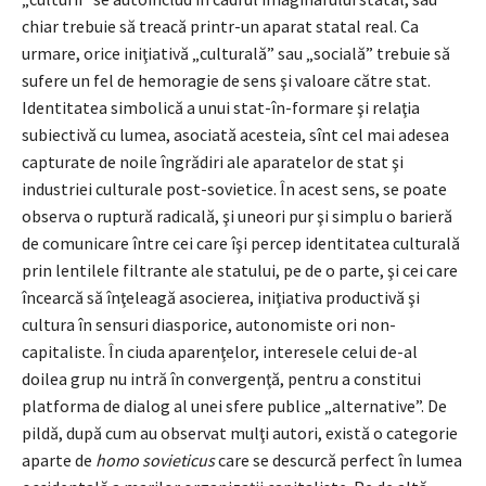
chiar trebuie să treacă printr-un aparat statal real. Ca
urmare, orice iniţiativă „culturală” sau „socială” trebuie să
sufere un fel de hemoragie de sens şi valoare către stat.
Identitatea simbolică a unui stat-în-formare şi relaţia
subiectivă cu lumea, asociată acesteia, sînt cel mai adesea
capturate de noile îngrădiri ale aparatelor de stat şi
industriei culturale post-sovietice. În acest sens, se poate
observa o ruptură radicală, şi uneori pur şi simplu o barieră
de comunicare între cei care îşi percep identitatea culturală
prin lentilele filtrante ale statului, pe de o parte, şi cei care
încearcă să înţeleagă asocierea, iniţiativa productivă şi
cultura în sensuri diasporice, autonomiste ori non-
capitaliste. În ciuda aparenţelor, interesele celui de-al
doilea grup nu intră în convergenţă, pentru a constitui
platforma de dialog al unei sfere publice „alternative”. De
pildă, după cum au observat mulţi autori, există o categorie
aparte de
homo sovieticus
care se descurcă perfect în lumea