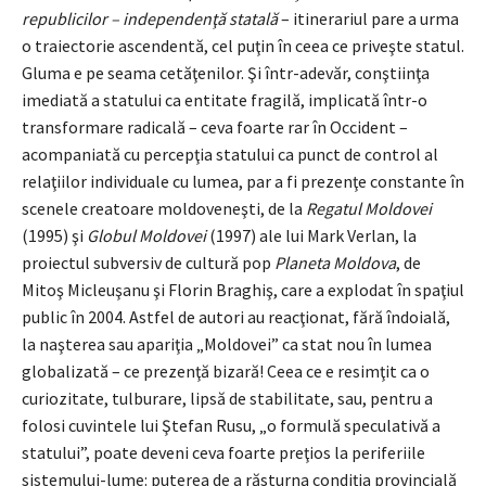
republicilor – independenţă statală
– itinerariul pare a urma
o traiectorie ascendentă, cel puţin în ceea ce priveşte statul.
Gluma e pe seama cetăţenilor. Şi într-adevăr, conştiinţa
imediată a statului ca entitate fragilă, implicată într-o
transformare radicală – ceva foarte rar în Occident –
acompaniată cu percepţia statului ca punct de control al
relaţiilor individuale cu lumea, par a fi prezenţe constante în
scenele creatoare moldoveneşti, de la
Regatul Moldovei
(1995) şi
Globul Moldovei
(1997) ale lui Mark Verlan, la
proiectul subversiv de cultură pop
Planeta Moldova
, de
Mitoş Micleuşanu şi Florin Braghiş, care a explodat în spaţiul
public în 2004. Astfel de autori au reacţionat, fără îndoială,
la naşterea sau apariţia „Moldovei” ca stat nou în lumea
globalizată – ce prezenţă bizară! Ceea ce e resimţit ca o
curiozitate, tulburare, lipsă de stabilitate, sau, pentru a
folosi cuvintele lui Ştefan Rusu, „o formulă speculativă a
statului”, poate deveni ceva foarte preţios la periferiile
sistemului-lume: puterea de a răsturna condiţia provincială