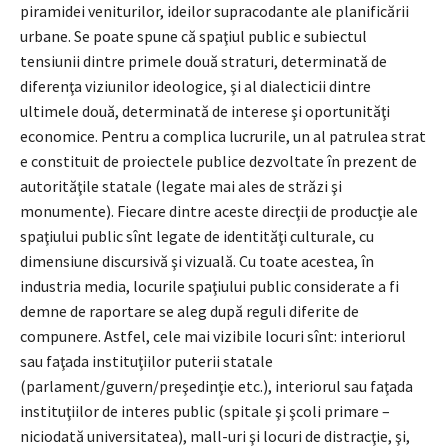
piramidei veniturilor, ideilor supracodante ale planificării
urbane. Se poate spune că spaţiul public e subiectul
tensiunii dintre primele două straturi, determinată de
diferenţa viziunilor ideologice, şi al dialecticii dintre
ultimele două, determinată de interese şi oportunităţi
economice. Pentru a complica lucrurile, un al patrulea strat
e constituit de proiectele publice dezvoltate în prezent de
autorităţile statale (legate mai ales de străzi şi
monumente). Fiecare dintre aceste direcţii de producţie ale
spaţiului public sînt legate de identităţi culturale, cu
dimensiune discursivă şi vizuală. Cu toate acestea, în
industria media, locurile spaţiului public considerate a fi
demne de raportare se aleg după reguli diferite de
compunere. Astfel, cele mai vizibile locuri sînt: interiorul
sau faţada instituţiilor puterii statale
(parlament/guvern/preşedinţie etc.), interiorul sau faţada
instituţiilor de interes public (spitale şi şcoli primare –
niciodată universitatea), mall-uri şi locuri de distracţie, şi,