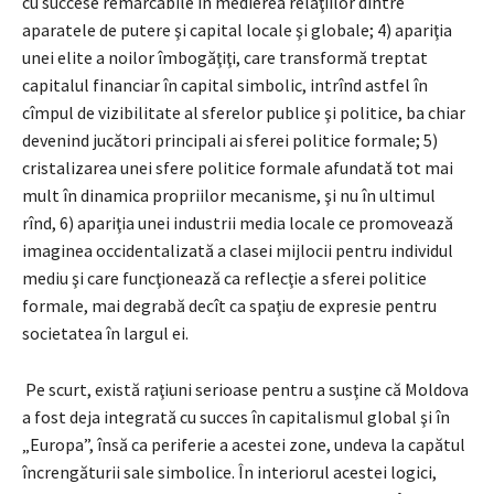
cu succese remarcabile în medierea relaţiilor dintre
aparatele de putere şi capital locale şi globale; 4) apariţia
unei elite a noilor îmbogăţiţi, care transformă treptat
capitalul financiar în capital simbolic, intrînd astfel în
cîmpul de vizibilitate al sferelor publice şi politice, ba chiar
devenind jucători principali ai sferei politice formale; 5)
cristalizarea unei sfere politice formale afundată tot mai
mult în dinamica propriilor mecanisme, şi nu în ultimul
rînd, 6) apariţia unei industrii media locale ce promovează
imaginea occidentalizată a clasei mijlocii pentru individul
mediu şi care funcţionează ca reflecţie a sferei politice
formale, mai degrabă decît ca spaţiu de expresie pentru
societatea în largul ei.
Pe scurt, există raţiuni serioase pentru a susţine că Moldova
a fost deja integrată cu succes în capitalismul global şi în
„Europa”, însă ca periferie a acestei zone, undeva la capătul
încrengăturii sale simbolice. În interiorul acestei logici,