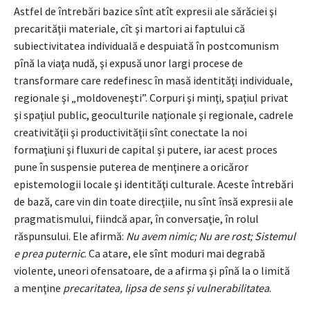
Astfel de întrebări bazice sînt atît expresii ale sărăciei şi
precarităţii materiale, cît şi martori ai faptului că
subiectivitatea individuală e despuiată în postcomunism
pînă la viaţa nudă, şi expusă unor largi procese de
transformare care redefinesc în masă identităţi individuale,
regionale şi „moldoveneşti”. Corpuri şi minţi, spaţiul privat
şi spaţiul public, geoculturile naţionale şi regionale, cadrele
creativităţii şi productivităţii sînt conectate la noi
formaţiuni şi fluxuri de capital şi putere, iar acest proces
pune în suspensie puterea de menţinere a oricăror
epistemologii locale şi identităţi culturale. Aceste întrebări
de bază, care vin din toate direcţiile, nu sînt însă expresii ale
pragmatismului, fiindcă apar, în conversaţie, în rolul
răspunsului. Ele afirmă:
Nu avem nimic; Nu are rost; Sistemul
e prea puternic
. Ca atare, ele sînt moduri mai degrabă
violente, uneori ofensatoare, de a afirma şi pînă la o limită
a menţine
precaritatea, lipsa de sens şi vulnerabilitatea
.