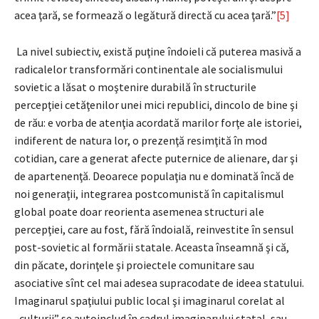
acea ţară, se formează o legătură directă cu acea ţară.”
[5]
La nivel subiectiv, există puţine îndoieli că puterea masivă a
radicalelor transformări continentale ale socialismului
sovietic a lăsat o moştenire durabilă în structurile
percepţiei cetăţenilor unei mici republici, dincolo de bine şi
de rău: e vorba de atenţia acordată marilor forţe ale istoriei,
indiferent de natura lor, o prezenţă resimţită în mod
cotidian, care a generat afecte puternice de alienare, dar şi
de apartenenţă. Deoarece populaţia nu e dominată încă de
noi generaţii, integrarea postcomunistă în capitalismul
global poate doar reorienta asemenea structuri ale
percepţiei, care au fost, fără îndoială, reinvestite în sensul
post-sovietic al formării statale. Aceasta înseamnă şi că,
din păcate, dorinţele şi proiectele comunitare sau
asociative sînt cel mai adesea supracodate de ideea statului.
Imaginarul spaţiului public local şi imaginarul corelat al
„culturii” se autoinclud în cadrul imaginarului statal, sau