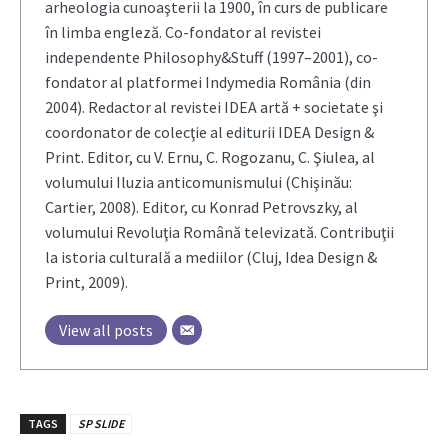
arheologia cunoaşterii la 1900, în curs de publicare
în limba engleză. Co-fondator al revistei
independente Philosophy&Stuff (1997–2001), co-
fondator al platformei Indymedia România (din
2004). Redactor al revistei IDEA artă + societate şi
coordonator de colecţie al editurii IDEA Design &
Print. Editor, cu V. Ernu, C. Rogozanu, C. Şiulea, al
volumului Iluzia anticomunismului (Chişinău:
Cartier, 2008). Editor, cu Konrad Petrovszky, al
volumului Revoluţia Română televizată. Contribuţii
la istoria culturală a mediilor (Cluj, Idea Design &
Print, 2009).
View all posts
TAGS
SP SLIDE