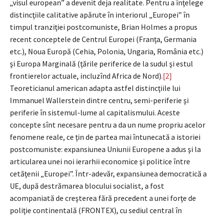
„visul european” a devenit deja realitate. Pentru a înţelege
distincţiile calitative apărute în interiorul „Europei” în
timpul tranziţiei postcomuniste, Brian Holmes a propus
recent conceptele de Centrul Europei (Franţa, Germania
etc.), Noua Europă (Cehia, Polonia, Ungaria, România etc.)
şi Europa Marginală (ţările periferice de la sudul şi estul
frontierelor actuale, incluzînd Africa de Nord).
[2]
Teoreticianul american adapta astfel distincţiile lui
Immanuel Wallerstein dintre centru, semi-periferie şi
periferie în sistemul-lume al capitalismului. Aceste
concepte sînt necesare pentru a da un nume propriu acelor
fenomene reale, ce ţin de partea mai întunecată a istoriei
postcomuniste: expansiunea Uniunii Europene a adus şi la
articularea unei noi ierarhii economice şi politice între
cetăţenii „Europei”. Într-adevăr, expansiunea democratică a
UE, după destrămarea blocului socialist, a fost
acompaniată de creşterea fără precedent a unei forţe de
poliţie continentală (FRONTEX), cu sediul central în