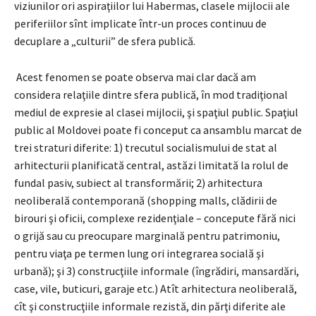
viziunilor ori aspiraţiilor lui Habermas, clasele mijlocii ale
periferiilor sînt implicate într-un proces continuu de
decuplare a „culturii” de sfera publică.
Acest fenomen se poate observa mai clar dacă am
considera relaţiile dintre sfera publică, în mod tradiţional
mediul de expresie al clasei mijlocii, şi spaţiul public. Spaţiul
public al Moldovei poate fi conceput ca ansamblu marcat de
trei straturi diferite: 1) trecutul socialismului de stat al
arhitecturii planificată central, astăzi limitată la rolul de
fundal pasiv, subiect al transformării; 2) arhitectura
neoliberală contemporană (shopping malls, clădirii de
birouri şi oficii, complexe rezidenţiale – concepute fără nici
o grijă sau cu preocupare marginală pentru patrimoniu,
pentru viaţa pe termen lung ori integrarea socială şi
urbană); şi 3) construcţiile informale (îngrădiri, mansardări,
case, vile, buticuri, garaje etc.) Atît arhitectura neoliberală,
cît şi construcţiile informale rezistă, din părţi diferite ale