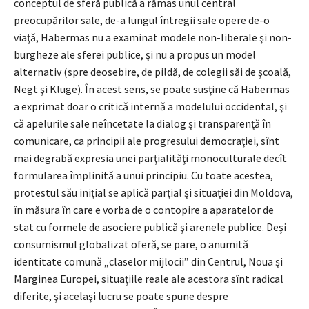
conceptul de sferă publică a rămas unul central
preocupărilor sale, de-a lungul întregii sale opere de-o
viaţă, Habermas nu a examinat modele non-liberale şi non-
burgheze ale sferei publice, şi nu a propus un model
alternativ (spre deosebire, de pildă, de colegii săi de şcoală,
Negt şi Kluge). În acest sens, se poate susţine că Habermas
a exprimat doar o critică internă a modelului occidental, şi
că apelurile sale neîncetate la dialog şi transparenţă în
comunicare, ca principii ale progresului democraţiei, sînt
mai degrabă expresia unei parţialităţi monoculturale decît
formularea împlinită a unui principiu. Cu toate acestea,
protestul său iniţial se aplică parţial şi situaţiei din Moldova,
în măsura în care e vorba de o contopire a aparatelor de
stat cu formele de asociere publică şi arenele publice. Deşi
consumismul globalizat oferă, se pare, o anumită
identitate comună „claselor mijlocii” din Centrul, Noua şi
Marginea Europei, situaţiile reale ale acestora sînt radical
diferite, şi acelaşi lucru se poate spune despre