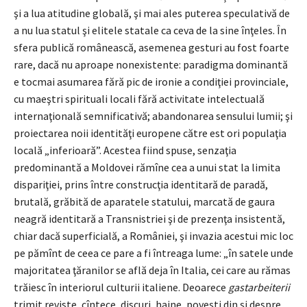
şi a lua atitudine globală, şi mai ales puterea speculativă de
a nu lua statul şi elitele statale ca ceva de la sine înţeles. În
sfera publică românească, asemenea gesturi au fost foarte
rare, dacă nu aproape nonexistente: paradigma dominantă
e tocmai asumarea fără pic de ironie a condiţiei provinciale,
cu maeştri spirituali locali fără activitate intelectuală
internaţională semnificativă; abandonarea sensului lumii; şi
proiectarea noii identităţi europene către est ori populaţia
locală „inferioară”. Acestea fiind spuse, senzaţia
predominantă a Moldovei rămîne cea a unui stat la limita
dispariţiei, prins între construcţia identitară de paradă,
brutală, grăbită de aparatele statului, marcată de gaura
neagră identitară a Transnistriei şi de prezenţa insistentă,
chiar dacă superficială, a României, şi invazia acestui mic loc
pe pămînt de ceea ce pare a fi întreaga lume: „în satele unde
majoritatea ţăranilor se află deja în Italia, cei care au rămas
trăiesc în interiorul culturii italiene. Deoarece
gastarbeiterii
trimit reviste, cîntece, discuri, haine, poveşti din şi despre