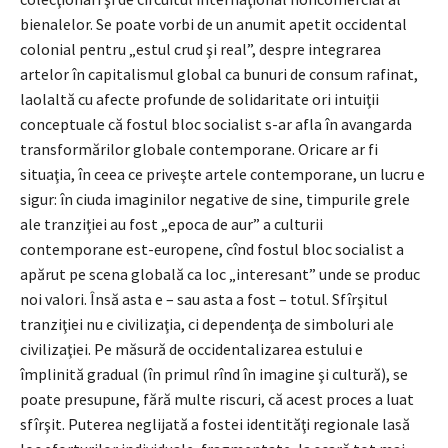
bienalelor. Se poate vorbi de un anumit apetit occidental
colonial pentru „estul crud şi real”, despre integrarea
artelor în capitalismul global ca bunuri de consum rafinat,
laolaltă cu afecte profunde de solidaritate ori intuiţii
conceptuale că fostul bloc socialist s-ar afla în avangarda
transformărilor globale contemporane. Oricare ar fi
situaţia, în ceea ce priveşte artele contemporane, un lucru e
sigur: în ciuda imaginilor negative de sine, timpurile grele
ale tranziţiei au fost „epoca de aur” a culturii
contemporane est-europene, cînd fostul bloc socialist a
apărut pe scena globală ca loc „interesant” unde se produc
noi valori. Însă asta e – sau asta a fost – totul. Sfîrşitul
tranziţiei nu e civilizaţia, ci dependenţa de simboluri ale
civilizaţiei. Pe măsură de occidentalizarea estului e
împlinită gradual (în primul rînd în imagine şi cultură), se
poate presupune, fără multe riscuri, că acest proces a luat
sfîrşit. Puterea neglijată a fostei identităţi regionale lasă