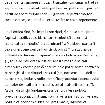
dependenţei, apogeu al logicii tranziţiei, continuă astfel să
supradetermine identităţile politice, iar politicienii par să fi
căzut de acord asupra cadrului general al platformelor
locale opuse, ca simplă alternativă între două dependenţe.
În al doilea rînd, în timpul tranziţiei, Moldova a reuşit de
fapt să stabilizeze o identitate simbolică puternică.
Identitatea simbolică predominantă a Moldovei pare a fi
cea a unei zone vagi de frontieră, prinsă între „zona de
influenţă a Uniunii Europene” (care include acum România)
şi „zona de influenţă a Rusiei”. Aceste mega-entităţi
simbolice externe par să determine o parte semnificativă a
percepţiei şi distribuţiei sensului (sau nonsensului) ideii de
autonomie, inclusiv noile semnificaţii acordate conceptului
complex de „cultură” (mai ales cel al „culturii noastre”).
Astfel, distincţii fundamentale pentru sfera publică,
precum naţional vs. străin, normal vs. anormal, bun vs. rău,
politic vs. economic, ideal vs. pragmatic, raţional vs.