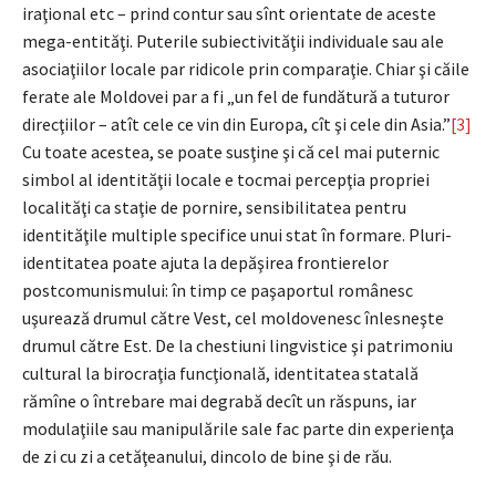
iraţional etc – prind contur sau sînt orientate de aceste
mega-entităţi. Puterile subiectivităţii individuale sau ale
asociaţiilor locale par ridicole prin comparaţie. Chiar şi căile
ferate ale Moldovei par a fi „un fel de fundătură a tuturor
direcţiilor – atît cele ce vin din Europa, cît şi cele din Asia.”
[3]
Cu toate acestea, se poate susţine şi că cel mai puternic
simbol al identităţii locale e tocmai percepţia propriei
localităţi ca staţie de pornire, sensibilitatea pentru
identităţile multiple specifice unui stat în formare. Pluri-
identitatea poate ajuta la depăşirea frontierelor
postcomunismului: în timp ce paşaportul românesc
uşurează drumul către Vest, cel moldovenesc înlesneşte
drumul către Est. De la chestiuni lingvistice şi patrimoniu
cultural la birocraţia funcţională, identitatea statală
rămîne o întrebare mai degrabă decît un răspuns, iar
modulaţiile sau manipulările sale fac parte din experienţa
de zi cu zi a cetăţeanului, dincolo de bine şi de rău.