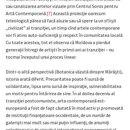
sau canalizarea artelor vizuale prin Centrul Soros pentru
Artă Contemporană.
[7]
Această proiecţie oarecum
teleologică părea să facă aluzie sau să spere la un sfîrşit
„civilizat” al tranziţiei, un timp cînd artele contemporane
vor fi atins auto-suficienţă şi respect în comunitatea locală.
Cu toate acestea, tot el observa că Moldova a pierdut
generaţii întregi de artişti în primii ani ai tranziţiei – nu
tocmai începutul unui proces linear.
Dintr-o altă perspectivă (Botanica văzută dinspre Mărăşti),
istoria arată diferit. Precaritatea poate fi sursă de
solidaritate, lipsa sens sursă de inspiraţie, vulnerabilitatea
un motiv pentru întărirea de sine. În al doilea deceniu al
tranziţiei postcomuniste, arta contemporană est-
europeană a fost de fapt căutată în mod activ şi promovată
de instituţii finanţatoare occidentale, de un număr de
galerişti mai mult sau mai puţin influenţi, de anumiţi
colecţionari şi de circuitul internaţional noncomercial al