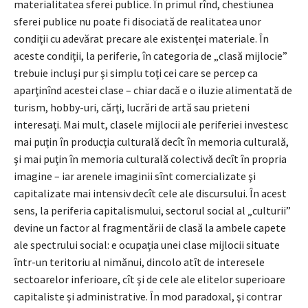
materialitatea sferei publice. În primul rînd, chestiunea
sferei publice nu poate fi disociată de realitatea unor
condiţii cu adevărat precare ale existenţei materiale. În
aceste condiţii, la periferie, în categoria de „clasă mijlocie”
trebuie incluşi pur şi simplu toţi cei care se percep ca
aparţinînd acestei clase – chiar dacă e o iluzie alimentată de
turism, hobby-uri, cărţi, lucrări de artă sau prieteni
interesaţi. Mai mult, clasele mijlocii ale periferiei investesc
mai puţin în producţia culturală decît în memoria culturală,
şi mai puţin în memoria culturală colectivă decît în propria
imagine – iar arenele imaginii sînt comercializate şi
capitalizate mai intensiv decît cele ale discursului. În acest
sens, la periferia capitalismului, sectorul social al „culturii”
devine un factor al fragmentării de clasă la ambele capete
ale spectrului social: e ocupaţia unei clase mijlocii situate
într-un teritoriu al nimănui, dincolo atît de interesele
sectoarelor inferioare, cît şi de cele ale elitelor superioare
capitaliste şi administrative. În mod paradoxal, şi contrar