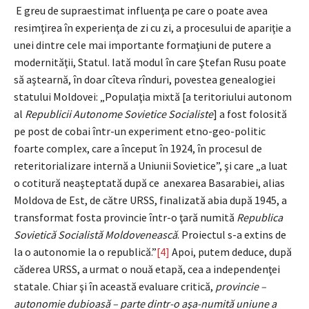
E greu de supraestimat influenţa pe care o poate avea
resimţirea în experienţa de zi cu zi, a procesului de apariţie a
unei dintre cele mai importante formaţiuni de putere a
modernităţii, Statul. Iată modul în care Ştefan Rusu poate
să aştearnă, în doar cîteva rînduri, povestea genealogiei
statului Moldovei: „Populaţia mixtă [a teritoriului autonom
al
Republicii Autonome Sovietice Socialiste
] a fost folosită
pe post de cobai într-un experiment etno-geo-politic
foarte complex, care a început în 1924, în procesul de
reteritorializare internă a Uniunii Sovietice”, şi care „a luat
o cotitură neaşteptată după ce anexarea Basarabiei, alias
Moldova de Est, de către URSS, finalizată abia după 1945, a
transformat fosta provincie într-o ţară numită
Republica
Sovietică Socialistă Moldovenească
. Proiectul s-a extins de
la o autonomie la o republică.”
[4]
Apoi, putem deduce, după
căderea URSS, a urmat o nouă etapă, cea a independenţei
statale. Chiar şi în această evaluare critică,
provincie –
autonomie dubioasă – parte dintr-o aşa-numită uniune a