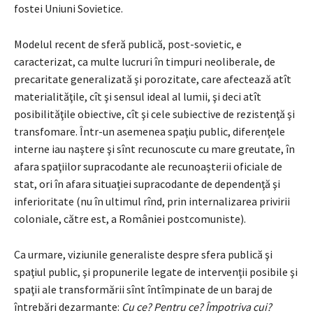
fostei Uniuni Sovietice.
Modelul recent de sferă publică, post-sovietic, e
caracterizat, ca multe lucruri în timpuri neoliberale, de
precaritate generalizată şi porozitate, care afectează atît
materialităţile, cît şi sensul ideal al lumii, şi deci atît
posibilităţile obiective, cît şi cele subiective de rezistenţă şi
transfomare. Într-un asemenea spaţiu public, diferenţele
interne iau naştere şi sînt recunoscute cu mare greutate, în
afara spaţiilor supracodante ale recunoaşterii oficiale de
stat, ori în afara situaţiei supracodante de dependenţă şi
inferioritate (nu în ultimul rînd, prin internalizarea privirii
coloniale, către est, a României postcomuniste).
Ca urmare, viziunile generaliste despre sfera publică şi
spaţiul public, şi propunerile legate de intervenţii posibile şi
spaţii ale transformării sînt întîmpinate de un baraj de
întrebări dezarmante:
Cu ce? Pentru ce? Împotriva cui?