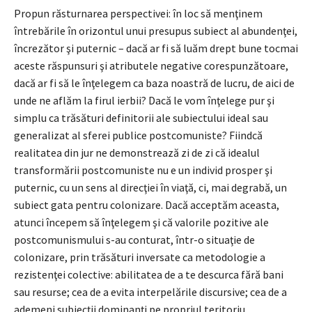
Propun răsturnarea perspectivei: în loc să menţinem
întrebările în orizontul unui presupus subiect al abundenţei,
încrezător şi puternic – dacă ar fi să luăm drept bune tocmai
aceste răspunsuri şi atributele negative corespunzătoare,
dacă ar fi să le înţelegem ca baza noastră de lucru, de aici de
unde ne aflăm la firul ierbii? Dacă le vom înţelege pur şi
simplu ca trăsături definitorii ale subiectului ideal sau
generalizat al sferei publice postcomuniste? Fiindcă
realitatea din jur ne demonstrează zi de zi că idealul
transformării postcomuniste nu e un individ prosper şi
puternic, cu un sens al direcţiei în viaţă, ci, mai degrabă, un
subiect gata pentru colonizare. Dacă acceptăm aceasta,
atunci începem să înţelegem şi că valorile pozitive ale
postcomunismului s-au conturat, într-o situaţie de
colonizare, prin trăsături inversate ca metodologie a
rezistenţei colective: abilitatea de a te descurca fără bani
sau resurse; cea de a evita interpelările discursive; cea de a
ademeni subiecţii dominanţi pe propriul teritoriu.