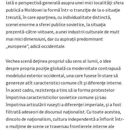
Iată o perspectivă generală asupra unei mici localităţi: sfera
publică a Moldovei ia formă într-o tranziţie de la o situaţie
trecută, în care aparţinea, cu individualitate distinctă,
scenei enorme a sferei publice sovietice, la situaţia
prezentă-către-viitoare, a unei industrii culturale de mult
mai mici dimensiuni, dar cu aspiraţii predominant
„europene”, adică occidentale.
Vechea scenă deţinea propriul său sens al lumii, o idee
despre propria poziţie globală ca modernitate contrapusă
modelului exterior occidental, una care fusese în stare să
genereze atît caracteristici comune cît şi diferenţe interne.
În acest cadru, rezistenţa a tins să ia forma protestelor
împotriva caracteristicilor sovietice comune şi/sau
împotriva articulării ruseşti a diferenţei imperiale, şi a fost
filtrată adeseori de discursul naţionalist. Cu toate acestea,
dincolo de naţionalism, cultura independentă a înflorit într-
o mulţime de scene ce traversau frontierele interne ale