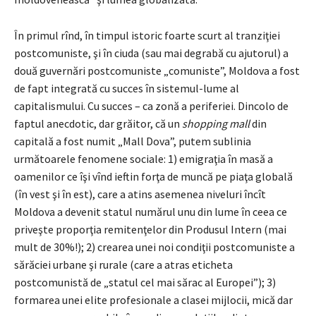
În primul rînd, în timpul istoric foarte scurt al tranziţiei
postcomuniste, şi în ciuda (sau mai degrabă cu ajutorul) a
două guvernări postcomuniste „comuniste”, Moldova a fost
de fapt integrată cu succes în sistemul-lume al
capitalismului. Cu succes – ca zonă a periferiei. Dincolo de
faptul anecdotic, dar grăitor, că un
shopping mall
din
capitală a fost numit „Mall Dova”, putem sublinia
următoarele fenomene sociale: 1) emigraţia în masă a
oamenilor ce îşi vînd ieftin forţa de muncă pe piaţa globală
(în vest şi în est), care a atins asemenea niveluri încît
Moldova a devenit statul numărul unu din lume în ceea ce
priveşte proporţia remitenţelor din Produsul Intern (mai
mult de 30%!); 2) crearea unei noi condiţii postcomuniste a
sărăciei urbane şi rurale (care a atras eticheta
postcomunistă de „statul cel mai sărac al Europei”); 3)
formarea unei elite profesionale a clasei mijlocii, mică dar