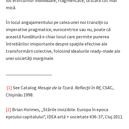
loc eforturilor individuale, fragmentate, la scară tot mai
mică.
În locul angajamentului pe calea unei noi tranziţii cu
imperative pragmatice, eurocentrice sau nu, poate că
această fundătură e chiar locul care permite punerea
întrebărilor imiportante despre spaţiile efective ale
transformării colective, folosind idealurile ready-made ale
unei societăţi marginale.
____________________
[1]
See Catalog
Mesaje de la Tzară. Reflecţii în RE
, CSAC,
Chişinău 1998.
[2]
Brian Holmes, „Stările invizibile. Europa în epoca
eşecului capitalului”, IDEA artă + societate #36-37, Cluj 2011.