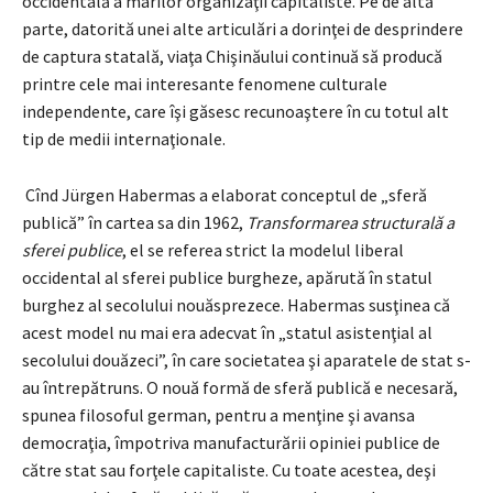
occidentală a marilor organizaţii capitaliste. Pe de altă
parte, datorită unei alte articulări a dorinţei de desprindere
de captura statală, viaţa Chişinăului continuă să producă
printre cele mai interesante fenomene culturale
independente, care îşi găsesc recunoaştere în cu totul alt
tip de medii internaţionale.
Cînd Jürgen Habermas a elaborat conceptul de „sferă
publică” în cartea sa din 1962,
Transformarea structurală a
sferei publice
, el se referea strict la modelul liberal
occidental al sferei publice burgheze, apărută în statul
burghez al secolului nouăsprezece. Habermas susţinea că
acest model nu mai era adecvat în „statul asistenţial al
secolului douăzeci”, în care societatea şi aparatele de stat s-
au întrepătruns. O nouă formă de sferă publică e necesară,
spunea filosoful german, pentru a menţine şi avansa
democraţia, împotriva manufacturării opiniei publice de
către stat sau forţele capitaliste. Cu toate acestea, deşi