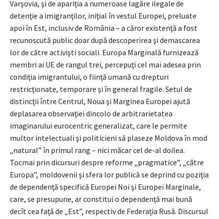
Varşovia, şi de apariţia a numeroase lagăre ilegale de
detenţie a imigranţilor, iniţial în vestul Europei, preluate
apoi în Est, inclusiv de România – a căror existenţă a fost
recunoscută public doar după descoperirea şi demascarea
lor de către activişti sociali. Europa Marginală furnizează
membri ai UE de rangul trei, percepuţi cel mai adesea prin
condiţia imigrantului, o fiinţă umană cu drepturi
restricţionate, temporare şi în general fragile. Setul de
distincţii între Centrul, Noua şi Marginea Europei ajută
deplasarea observaţiei dincolo de arbitrarietatea
imaginarului eurocentric generalizat, care le permite
multor intelectuali şi politicieni să plaseze Moldova în mod
„natural” în primul rang – nici măcar cel de-al doilea.
Tocmai prin dicursuri despre reforme „pragmatice”, „către
Europa”, moldovenii şi sfera lor publică se deprind cu poziţia
de dependenţă specifică Europei Noi şi Europei Marginale,
care, se presupune, ar constitui o dependenţă mai bună
decît cea faţă de „Est”, respectiv de Federaţia Rusă. Discursul