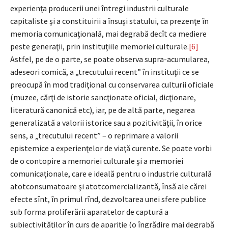
experienţa producerii unei întregi industrii culturale
capitaliste şi a constituirii a însuşi statului, ca prezenţe în
memoria comunicaţională, mai degrabă decît ca mediere
peste generaţii, prin instituţiile memoriei culturale.
[6]
Astfel, pe de o parte, se poate observa supra-acumularea,
adeseori comică, a „trecutului recent” în instituţii ce se
preocupă în mod tradiţional cu conservarea culturii oficiale
(muzee, cărţi de istorie sancţionate oficial, dicţionare,
literatură canonică etc), iar, pe de altă parte, negarea
generalizată a valorii istorice sau a pozitivităţii, în orice
sens, a „trecutului recent” – o reprimare a valorii
epistemice a experienţelor de viaţă curente. Se poate vorbi
de o contopire a memoriei culturale şi a memoriei
comunicaţionale, care e ideală pentru o industrie culturală
atotconsumatoare şi atotcomercializantă, însă ale cărei
efecte sînt, în primul rînd, dezvoltarea unei sfere publice
sub forma proliferării aparatelor de captură a
subiectivităţilor în curs de apariţie (o îngrădire mai degrabă