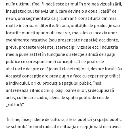
nu în ultimul rînd, fiindcă este primul în ordinea vizualizării,
însuşi studioul televiziunii, care devine o a doua „casă” de
neon, una segmentată ca şi cum ar fi constituită din mai
multe interioare diferite. Strada, unităţile de producţie sau
locurile muncii apar mult mai rar, mai ales cu ocazia unor
evenimente negative (sau prezentate negativ): accidente,
greve, proteste violente, stereotipii vizuale etc. Industria
media pune astfel în funcţiune o selecţie zilnică de spaţii
publice ce corespund unei concepţii cît se poate de
abstracte despre cetăţeanul clasei mijlocii, despre locul său.
Această concepţie are prea puţin a face cu experienţa trăită
a individului, ori cu producţia spaţiului public, însă
antrenează zilnic ochii şi paşii oamenilor, şi decuplează
activ, cu fiecare cadru, ideea de spaţiu public de cea de
„cultură”.
În fine, înseşi ideile de cultură, sferă publică şi spaţiu public
se schimbă în mod radical în situaţia excepţională de a avea