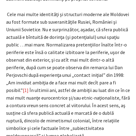
Cele mai multe identităţi şi structuri moderne ale Moldovei
au fost formate sub suveranităţile Rusiei, României şi
Uniunii Sovietice. Nu e surprinzător, aşadar, că sfera publică
actuală e bîntuită de dorinţa (şi potenţialul) unui spaţiu
public …mai mare. Normalizarea pretenţiilor înalte într-o
periferie este însă o calitate izbitoare la periferie, uşor de
observat din exterior, şi cu atît mai mult dintr-o altă
periferie, după cum se poate observa din remarca lui Dan
Perjovschi după experienţa unui „contact iniţial” din 1998:
„Am invidiat ambiţia de a face mai mult decît pare a fi
posibil.”
[1]
În ultimii ani, astfel de ambiţii au luat din ce în ce
mai mult nuanţe eurocentrice şi/sau etnic-naţionaliste, fără
a contura vreun sens concret al viitorului. În acest sens, aş
susţine că sfera publică actuală e marcată de o dublă
ruptură, dincolo de mimetismul colonial, între relaţiile
simbolice şi cele factuale între „subiectivitatea
moldovenească” şi lumea globalizată.