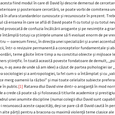
cesta fiind modul în care dl David își descrie demersul de cerceta
exterioare și posterioare cercetării, se poate vorbi de comiterea un
ză în afara standardelor cunoscute și recunoscute în prezent. Treb
ul că eroarea în care se află dl David poate fi cu totul și cu totul n
iind provocată de confuzia încălcării arogante și pe nesimțite a gran
Se întâmplă totuși ca științele umane să fi evoluat enorm de pe vre
u — oarecum firesc, în direcția unei specializări și a unei accentuă
ncii, într-o revizuire permanentă a conceptelor fundamentale și 
bordări, teme găsite între timp a nu constitui obiecte și mijloace 
rs științific. În toată această poveste fondatoare de demult, „psi
u, n-aș avea de unde să am idee) a căzut de partea psihologiei iar 
a sociologiei și a antropologiei, la fel cum s-a întâmplat și cu „valo
 ce merg oamenii la război” și mai toate celelalte subiecte prefera
e în public.
[1]
Ratarea dlui David vine dintr-o aroganță în mod nor
de a crede că poate să-și folosească titlurile academice și prestigiu
drul unei anumite discipline (numai colegii dlui David sunt capabili
-i recunoască aceste capacități, deși se pare că dl David caută în 
 alte părți) pentru a bracona cu maximă violență teme clasice ale 