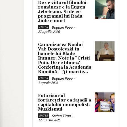
De ce viitorul filmului
românesc e la Eugen
Jebeleanu. Și de ce
programul lui Radu
Jude e mort
Bogdan Popa
-
ENTER
27 aprilie 2026
Canonizarea Noului
Val: Dostoievski în
hainele lui Blade
Runner. Note la “Cristi
Puiu, De ce filmez? –
Conferință la Academia
Română – 31 martie...
Bogdan Popa
-
ENTER
1 aprilie 2026
Futurism-ul
fortărețelor ca fațadă a
capitalului monopolist:
Muskismul
Stefan Tiron
-
ENTER
17 martie 2026