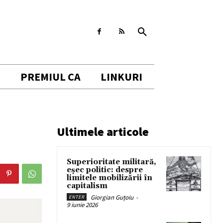
I
PREMIUL CA
LINKURI
Ultimele articole
Superioritate militară,
eșec politic: despre
limitele mobilizării în
capitalism
Giorgian Guțoiu
-
ENTER
9 iunie 2026