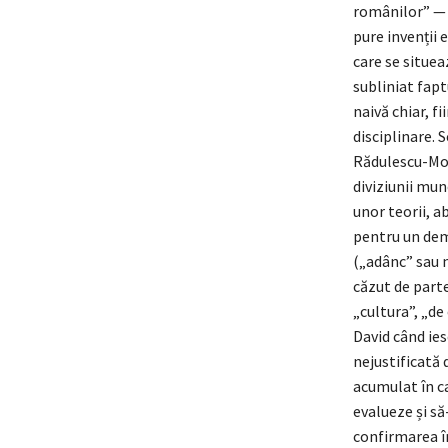
românilor” — a
pure invenții 
care se situea
subliniat fapt
naivă chiar, f
disciplinare. 
Rădulescu-Motr
diviziunii mu
unor teorii, a
pentru un deme
(„adânc” sau n
căzut de parte
„cultura”, „de
David când ies
nejustificată 
acumulat în ca
evalueze și să
confirmarea în