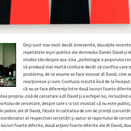
Deși sunt mai mult decât binevenite, discuțiile recent
repetatele ieșiri publice ale domnului Daniel David și 
studiul său despre așa-zisa „psihologie a poporului ro
să producă mai multă confuzie decât să clarifice care 
problema, de ce anume se face vinovat dl David, cine ar
reacționeze și cum. Confuzia rezultă încă de la început
că nu se face diferența între două lucruri foarte diferite
tea propriu-zisă de cercetare a dl David și a echipei lui, incluzând a
ortului de cercetare, despre care s-a tot insistat că nu este public;
 în public ale dl David, făcute în calitatea de om de știință (cercetăt
coordonator al respectivei cercetări și autor al raportului de cerce
lucruri foarte diferite, două acțiuni foarte diferite ale dl David, d