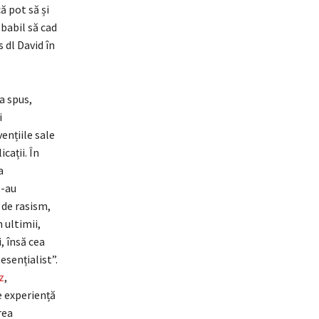
ă pot să și
obabil să cad
 dl David în
a spus,
i
ențiile sale
cații. În
a
s-au
 de rasism,
 ultimii,
, însă cea
esențialist”.
z
,
de experiență
rea