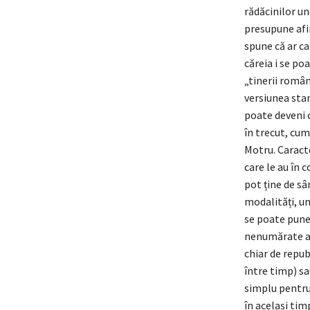
rădăcinilor un
presupune afir
spune că ar ca
căreia i se po
„tinerii român
versiunea stan
poate deveni c
în trecut, cum
Motru. Caracte
care le au în 
pot ține de sâ
modalități, un
se poate pune 
nenumărate as
chiar de repub
între timp) sa
simplu pentru 
în același tim