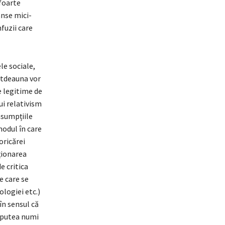
 foarte
anse mici-
fuzii care
ele sociale,
otdeauna vor
ve legitime de
ui relativism
 asumpțiile
modul în care
oricărei
ționarea
e critica
e care se
ologiei etc.)
în sensul că
r putea numi