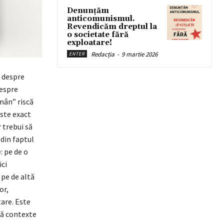
Denunțăm
anticomunismul.
Revendicăm dreptul la
o societate fără
exploatare!
Redacția
-
9 martie 2026
ENTER
e despre
despre
mân” riscă
este exact
 trebui să
 din faptul
: pe de o
ici
 pe de altă
or,
tare. Este
ouă contexte