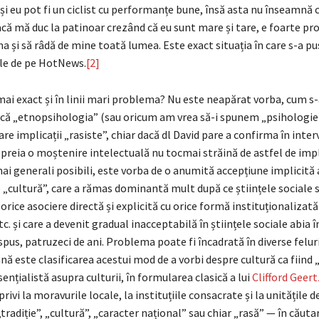
i și eu pot fi un ciclist cu performanțe bune, însă asta nu înseamnă c
acă mă duc la patinoar crezând că eu sunt mare și tare, e foarte pr
ma și să râdă de mine toată lumea. Este exact situația în care s-a pus
ale de pe HotNews.
[2]
 mai exact și în linii mari problema? Nu este neapărat vorba, cum s-
 că „etnopsihologia” (sau oricum am vrea să-i spunem „psihologie
re implicații „rasiste”, chiar dacă dl David pare a confirma în interv
 preia o moștenire intelectuală nu tocmai străină de astfel de impli
ai generali posibili, este vorba de o anumită accepțiune implicită 
 „cultură”, care a rămas dominantă mult după ce științele sociale 
orice asociere directă și explicită cu orice formă instituționalizată
c. și care a devenit gradual inacceptabilă în științele sociale abia în
spus, patruzeci de ani. Problema poate fi încadrată în diverse feluri
ă este clasificarea acestui mod de a vorbi despre cultură ca fiind „
ențialistă asupra culturii, în formularea clasică a lui
Clifford Geert
rivi la moravurile locale, la instituțiile consacrate și la unitățile 
radiție”, „cultură”, „caracter național” sau chiar „rasă” — în căuta