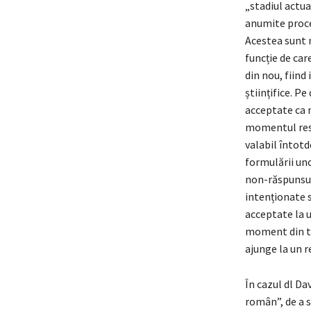
„stadiul actua
anumite proce
Acestea sunt 
funcție de car
din nou, fiind
științifice. P
acceptate ca 
momentul respe
valabil întotd
formulării uno
non-răspunsuri
intenționate s
acceptate la u
moment din tre
ajunge la un r
În cazul dl Da
român”, de a s