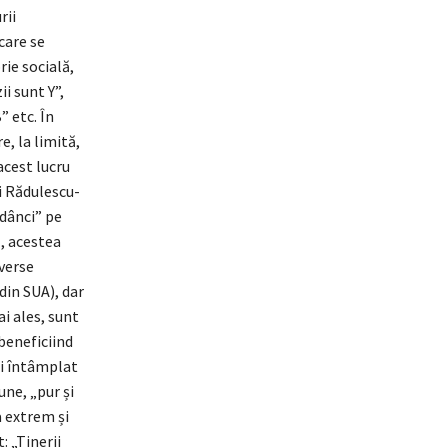
rii
care se
ie socială,
i sunt Y”,
” etc. În
e, la limită,
acest lucru
ui Rădulescu-
adânci” pe
ă, acestea
iverse
din SUA), dar
i ales, sunt
beneficiind
 fi întâmplat
une, „pur și
a extrem și
: „Tinerii