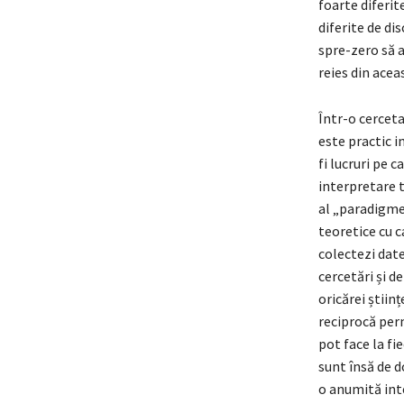
foarte diferite
diferite de di
spre-zero să a
reies din aceas
Într-o cercetar
este practic 
fi lucruri pe c
interpretare 
al „paradigmel
teoretice cu c
colectezi date
cercetări și d
oricărei știin
reciprocă perm
pot face la fi
sunt însă de d
o anumită inte