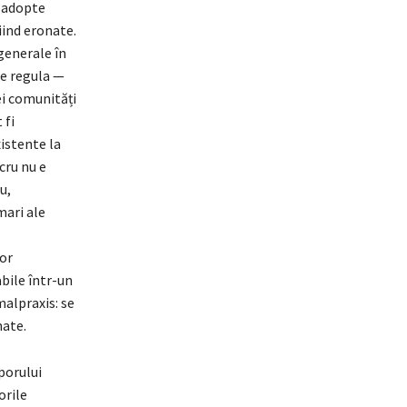
ă adopte
iind eronate.
generale în
ie regula —
ei comunități
 fi
istente la
cru nu e
u,
mari ale
lor
bile într-un
malpraxis: se
nate.
porului
orile