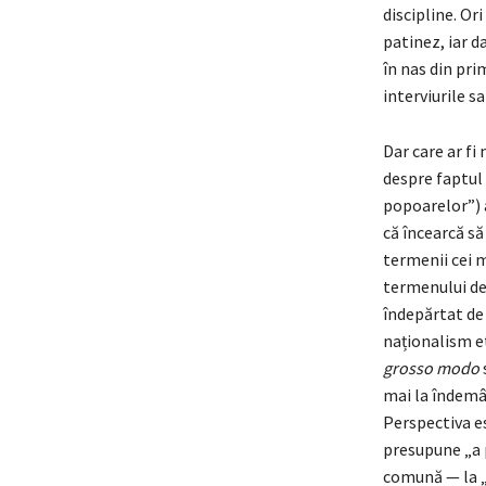
discipline. Or
patinez, iar d
în nas din pri
interviurile s
Dar care ar fi
despre faptul
popoarelor”) a
că încearcă să
termenii cei m
termenului de
îndepărtat de 
naționalism et
grosso modo
mai la îndemân
Perspectiva es
presupune „a p
comună — la „t