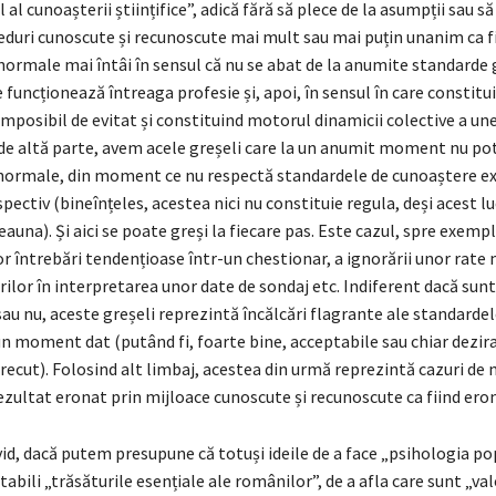
l al cunoașterii științifice”, adică fără să plece de la asumpții sau s
duri cunoscute și recunoscute mai mult sau mai puțin unanim ca f
normale mai întâi în sensul că nu se abat de la anumite standarde 
e funcționează întreaga profesie și, apoi, în sensul în care constitu
 imposibil de evitat și constituind motorul dinamicii colective a un
e de altă parte, avem acele greșeli care la un anumit moment nu pot
normale, din moment ce nu respectă standardele de cunoaștere ex
ctiv (bineînțeles, acestea nici nu constituie regula, deși acest lu
eauna). Și aici se poate greși la fiecare pas. Este cazul, spre exempl
r întrebări tendențioase într-un chestionar, a ignorării unor rate 
lor în interpretarea unor date de sondaj etc. Indiferent dacă sunt
au nu, aceste greșeli reprezintă încălcări flagrante ale standarde
n moment dat (putând fi, foarte bine, acceptabile sau chiar dezira
cut). Folosind alt limbaj, acestea din urmă reprezintă cazuri de 
ezultat eronat prin mijloace cunoscute și recunoscute ca fiind ero
vid, dacă putem presupune că totuși ideile de a face „psihologia po
tabili „trăsăturile esențiale ale românilor”, de a afla care sunt „val