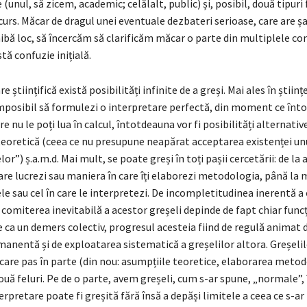
 (unul, să zicem, academic; celălalt, public) și, posibil, două tipuri
scurs. Măcar de dragul unei eventuale dezbateri serioase, care are ș
ibă loc, să încercăm să clarificăm măcar o parte din multiplele con
tă confuzie inițială.
e științifică există posibilități infinite de a greși. Mai ales în științ
imposibil să formulezi o interpretare perfectă, din moment ce înt
are nu le poți lua în calcul, întotdeauna vor fi posibilități alternati
teoretică (ceea ce nu presupune neapărat acceptarea existenței un
or”) ș.a.m.d. Mai mult, se poate greși în toți pașii cercetării: de la
are lucrezi sau maniera în care îți elaborezi metodologia, până la 
le sau cel în care le interpretezi. De incompletitudinea inerentă a 
e comiterea inevitabilă a acestor greșeli depinde de fapt chiar func
țe ca un demers colectiv, progresul acesteia fiind de regulă animat d
anentă și de exploatarea sistematică a greșelilor altora. Greșelil
ecare pas în parte (din nou: asumpțiile teoretice, elaborarea metod
ouă feluri. Pe de o parte, avem greșeli, cum s-ar spune, „normale”, 
rpretare poate fi greșită fără însă a depăși limitele a ceea ce s-a