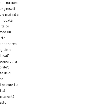
re — nu sunt
or greșeli
uie mai întâi
evinovată,
ițelor
mea lui
ri a
abandonarea
legitime
hicul”
„poporul” a
rile”,
te de dl
mal
l pe care l-a
 să-i
permanență
altor