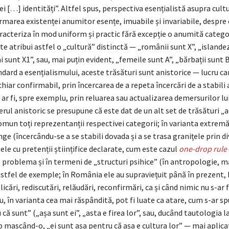
ei […] identități”. Altfel spus, perspectiva esențialistă asupra cultu
marea existenței anumitor esențe, imuabile și invariabile, despre 
racteriza în mod uniform și practic fără excepție o anumită categor
ate atribui astfel o „cultură” distinctă — „românii sunt X”, „islandezi
i sunt X1”, sau, mai puțin evident, „femeile sunt A”, „bărbații sunt B
dard a esențialismului, aceste trăsături sunt anistorice — lucru car
hiar confirmabil, prin încercarea de a repeta încercări de a stabili 
 ar fi, spre exemplu, prin reluarea sau actualizarea demersurilor l
rul anistoric se presupune că este dat de un alt set de trăsături „
comun toți reprezentanții respectivei categorii; în varianta extrem
nge (încercându-se a se stabili dovada și a se trasa granițele prin d
ele cu pretenții științifice declarate, cum este cazul
one-drop rule
problema și în termeni de „structuri psihice” (în antropologie, ma
tfel de exemple; în România ele au supraviețuit până în prezent, 
licări, rediscutări, relăudări, reconfirmări, ca și când nimic nu s-ar
u, în varianta cea mai răspândită, pot fi luate ca atare, cum s-ar sp
că sunt” („așa sunt ei”, „asta e firea lor”, sau, ducând tautologia l
p mascând-o, „ei sunt așa pentru că așa e cultura lor” — mai aplicat