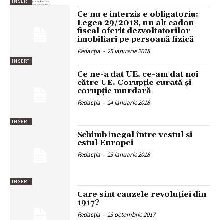
INSERT
Ce nu e interzis e obligatoriu:
Legea 29/2018, un alt cadou
fiscal oferit dezvoltatorilor
imobiliari pe persoană fizică
Redacția
-
25 ianuarie 2018
INSERT
Ce ne-a dat UE, ce-am dat noi
către UE. Corupţie curată şi
corupţie murdară
Redacția
-
24 ianuarie 2018
INSERT
Schimb inegal între vestul și
estul Europei
Redacția
-
23 ianuarie 2018
INSERT
Care sînt cauzele revoluției din
1917?
Redacția
-
23 octombrie 2017