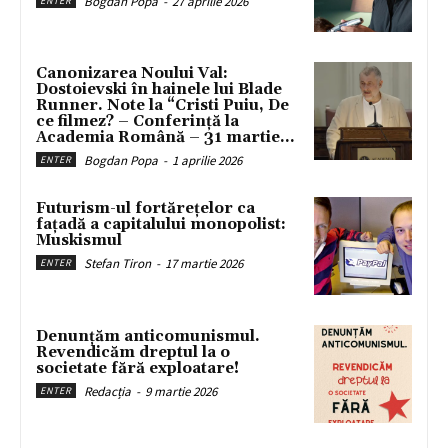
Bogdan Popa
-
27 aprilie 2026
ENTER
Canonizarea Noului Val:
Dostoievski în hainele lui Blade
Runner. Note la “Cristi Puiu, De
ce filmez? – Conferință la
Academia Română – 31 martie...
Bogdan Popa
-
1 aprilie 2026
ENTER
Futurism-ul fortărețelor ca
fațadă a capitalului monopolist:
Muskismul
Stefan Tiron
-
17 martie 2026
ENTER
Denunțăm anticomunismul.
Revendicăm dreptul la o
societate fără exploatare!
Redacția
-
9 martie 2026
ENTER