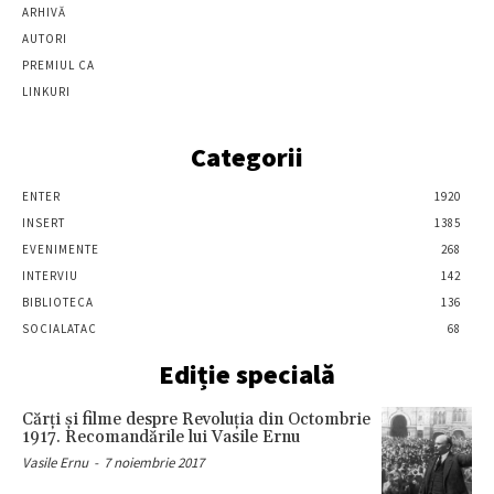
ARHIVĂ
AUTORI
PREMIUL CA
LINKURI
Categorii
ENTER
1920
INSERT
1385
EVENIMENTE
268
INTERVIU
142
BIBLIOTECA
136
SOCIALATAC
68
Ediție specială
Cărţi şi filme despre Revoluţia din Octombrie
1917. Recomandările lui Vasile Ernu
Vasile Ernu
-
7 noiembrie 2017