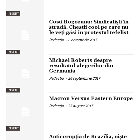
INSERT
Costi Rogozanu: Sindicaliști în
stradă. Chestii cool pe care nu
le veți găsi în protestul tefelist
Redacția
-
6 octombrie 2017
INSERT
Michael Roberts despre
rezultatul alegerilor din
Germania
Redacția
-
26 septembrie 2017
INSERT
Macron Versus Eastern Europe
Redacția
-
25 august 2017
INSERT
Anticorupția de Brazilia, niște