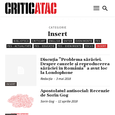
CATEGORIE
Insert
BIBLIOTECA
CRITICART
ENGLISH
ENTER
EVENIMENTE
FES
FES - ACTUALITATE
FES - EDUCAȚIE
FES - EVENIMENTE
FOCUS
INSERT
Discuţia ”Problema sărăciei.
Despre cauzele şi reproducerea
sărăciei în România” a avut loc
la Londophone
Redacția
-
3 mai 2018
INSERT
Apostolatul antisocial: Recenzie
de Sorin Gog
Sorin Gog
-
12 aprilie 2018