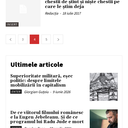
chestii de știut și niște chestii pe
care le știm deja
Redacția
-
18 iulie 2017
INSERT
3
4
5
Ultimele articole
Superioritate militară, eșec
politic: despre limitele
mobilizării în capitalism
Giorgian Guțoiu
-
9 iunie 2026
ENTER
De ce viitorul filmului românesc
e la Eugen Jebeleanu. Și de ce
programul lui Radu Jude e mort