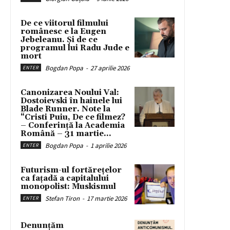
De ce viitorul filmului
românesc e la Eugen
Jebeleanu. Și de ce
programul lui Radu Jude e
mort
Bogdan Popa
-
27 aprilie 2026
ENTER
Canonizarea Noului Val:
Dostoievski în hainele lui
Blade Runner. Note la
“Cristi Puiu, De ce filmez?
– Conferință la Academia
Română – 31 martie...
Bogdan Popa
-
1 aprilie 2026
ENTER
Futurism-ul fortărețelor
ca fațadă a capitalului
monopolist: Muskismul
Stefan Tiron
-
17 martie 2026
ENTER
Denunțăm