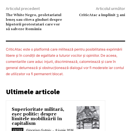
Articolul precedent
Articolul următor
Тhe White Negro, proletariatul
CriticAtac a împlinit 3 ani
leneş sau cîteva gînduri despre
hipsterii protestatari care vor
să salveze România
CriticAtac este o platformă care militează pentru posibilitatea exprimării
libere şi în condiţii de egalitate a tuturor vocilor şi opiniilor. De aceea,
comentariile care aduc injurii, discriminează, calomniează şi care în
general deturnează şi obstrucţionează dialogul vor fi moderate iar contul
de utilizator va fi permanent blocat.
Ultimele articole
Superioritate militară,
eșec politic: despre
limitele mobilizării în
capitalism
Giorgian Guțoiu
-
9 iunie 2026
ENTER