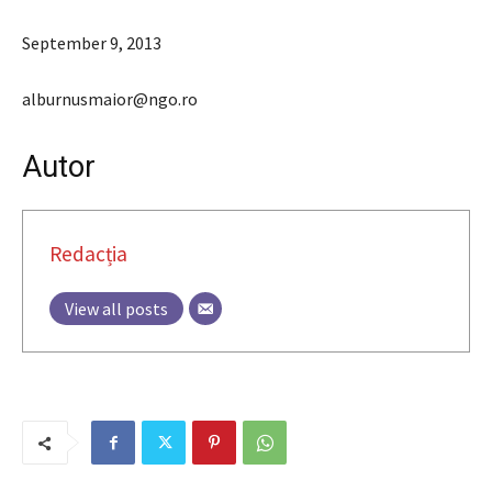
September 9, 2013
alburnusmaior@ngo.ro
Autor
Redacția
View all posts