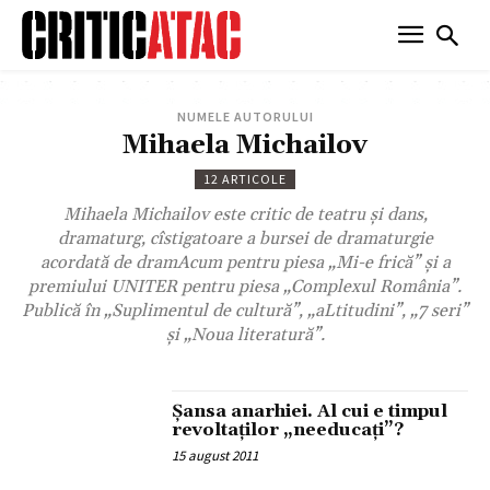
NUMELE AUTORULUI
Mihaela Michailov
12 ARTICOLE
Mihaela Michailov este critic de teatru şi dans,
dramaturg, cîstigatoare a bursei de dramaturgie
acordată de dramAcum pentru piesa „Mi-e frică” şi a
premiului UNITER pentru piesa „Complexul România”.
Publică în „Suplimentul de cultură”, „aLtitudini”, „7 seri”
şi „Noua literatură”.
Şansa anarhiei. Al cui e timpul
revoltaţilor „needucaţi”?
15 august 2011