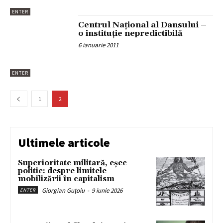
ENTER
Centrul Naţional al Dansului –
o instituţie nepredictibilă
6 ianuarie 2011
ENTER
1
2
Ultimele articole
Superioritate militară, eșec
politic: despre limitele
mobilizării în capitalism
Giorgian Guțoiu
-
9 iunie 2026
ENTER