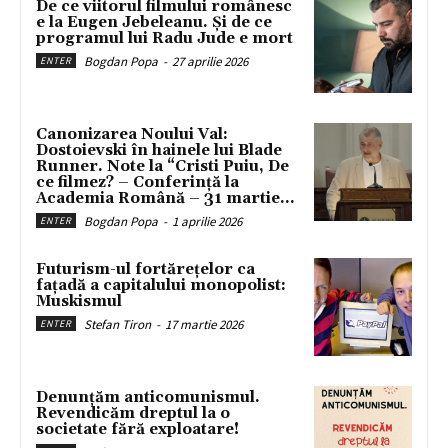
De ce viitorul filmului românesc
e la Eugen Jebeleanu. Și de ce
programul lui Radu Jude e mort
Bogdan Popa
-
27 aprilie 2026
ENTER
Canonizarea Noului Val:
Dostoievski în hainele lui Blade
Runner. Note la “Cristi Puiu, De
ce filmez? – Conferință la
Academia Română – 31 martie...
Bogdan Popa
-
1 aprilie 2026
ENTER
Futurism-ul fortărețelor ca
fațadă a capitalului monopolist:
Muskismul
Stefan Tiron
-
17 martie 2026
ENTER
Denunțăm anticomunismul.
Revendicăm dreptul la o
societate fără exploatare!