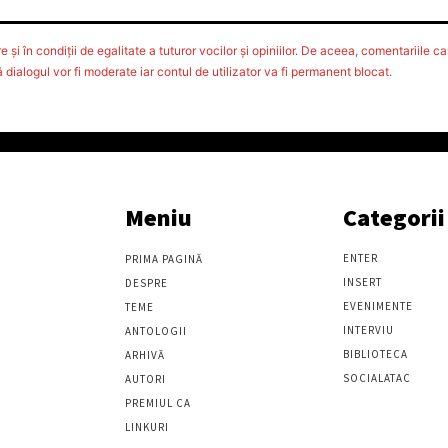
 şi în condiţii de egalitate a tuturor vocilor şi opiniilor. De aceea, comentariile car
ialogul vor fi moderate iar contul de utilizator va fi permanent blocat.
Meniu
Categorii
ENTER
PRIMA PAGINĂ
INSERT
DESPRE
EVENIMENTE
TEME
INTERVIU
ANTOLOGII
BIBLIOTECA
ARHIVĂ
SOCIALATAC
AUTORI
PREMIUL CA
LINKURI