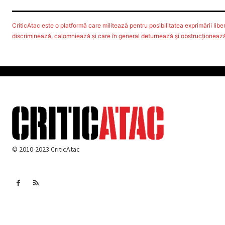
CriticAtac este o platformă care militează pentru posibilitatea exprimării libere
discriminează, calomniează şi care în general deturnează şi obstrucţionează d
© 2010-2023 CriticAtac