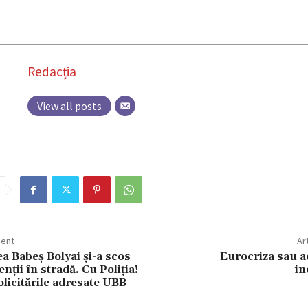
Redacția
View all posts
dent
Ar
a Babeș Bolyai și-a scos
Eurocriza sau 
nții în stradă. Cu Poliția!
in
icitările adresate UBB