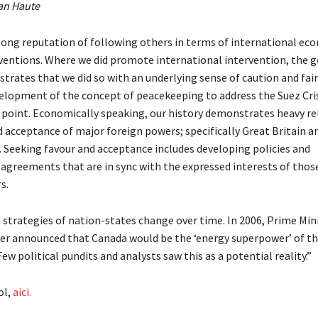
an Haute
long reputation of following others in terms of international ec
rventions. Where we did promote international intervention, the g
trates that we did so with an underlying sense of caution and fair
elopment of the concept of peacekeeping to address the Suez Crisi
in point. Economically speaking, our history demonstrates heavy re
d acceptance of major foreign powers; specifically Great Britain a
. Seeking favour and acceptance includes developing policies and
 agreements that are in sync with the expressed interests of thos
s.
 strategies of nation-states change over time. In 2006, Prime Min
r announced that Canada would be the ‘energy superpower’ of t
Few political pundits and analysts saw this as a potential reality.”
ol,
aici.