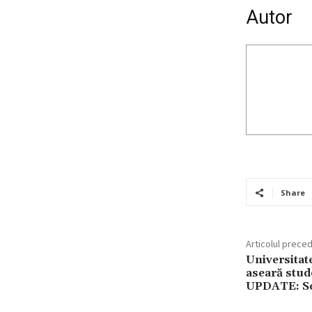
Autor
Share
Articolul prece
Universitate
aseară stude
UPDATE: Sol