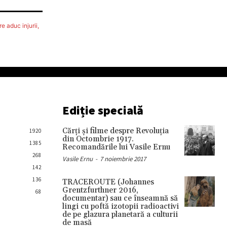
e aduc injurii,
Ediție specială
Cărţi şi filme despre Revoluţia
1920
din Octombrie 1917.
1385
Recomandările lui Vasile Ernu
268
Vasile Ernu
-
7 noiembrie 2017
142
136
TRACEROUTE (Johannes
Grentzfurthner 2016,
68
documentar) sau ce înseamnă să
lingi cu poftă izotopii radioactivi
de pe glazura planetară a culturii
de masă