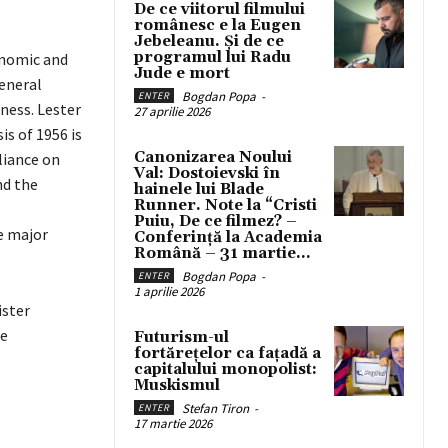
De ce viitorul filmului
românesc e la Eugen
Jebeleanu. Și de ce
programul lui Radu
onomic and
Jude e mort
eneral
Bogdan Popa
-
ENTER
ness. Lester
27 aprilie 2026
s of 1956 is
Canonizarea Noului
liance on
Val: Dostoievski în
nd the
hainele lui Blade
Runner. Note la “Cristi
Puiu, De ce filmez? –
e major
Conferință la Academia
Română – 31 martie...
Bogdan Popa
-
ENTER
1 aprilie 2026
ister
he
Futurism-ul
fortărețelor ca fațadă a
capitalului monopolist:
Muskismul
Stefan Tiron
-
ENTER
17 martie 2026