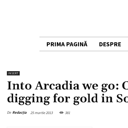
PRIMA PAGINĂ
DESPRE
INSERT
Into Arcadia we go:
digging for gold in 
De
Redacția
25 martie 2013
381