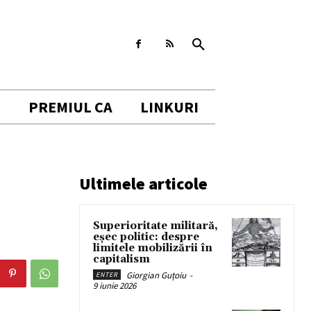
I
PREMIUL CA
LINKURI
Ultimele articole
Superioritate militară,
eșec politic: despre
limitele mobilizării în
capitalism
Giorgian Guțoiu
-
ENTER
9 iunie 2026