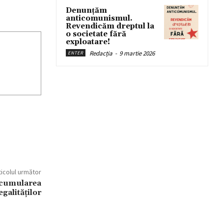
Denunțăm
anticomunismul.
Revendicăm dreptul la
o societate fără
exploatare!
Redacția
-
9 martie 2026
ENTER
ticolul următor
acumularea
egalităților