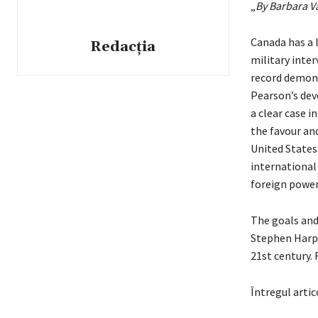
„
By Barbara V
Canada has a 
Redacția
military inte
record demons
Pearson’s dev
a clear case 
the favour an
United States
international
foreign power
The goals and
Stephen Harpe
21st century. 
Întregul artic