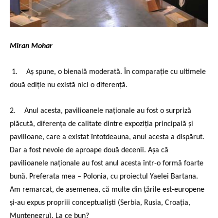
Miran Mohar
1.
Aș spune, o bienală moderată. În comparație cu ultimele
două ediție nu există nici o diferență.
2.
Anul acesta, pavilioanele naționale au fost o surpriză
plăcută, diferența de calitate dintre expoziția principală și
pavilioane, care a existat întotdeauna, anul acesta a dispărut.
Dar a fost nevoie de aproape două decenii. Așa că
pavilioanele naționale au fost anul acesta într-o formă foarte
bună. Preferata mea – Polonia, cu proiectul Yaelei Bartana.
Am remarcat, de asemenea, că multe din țările est-europene
și-au expus propriii conceptualiști (Serbia, Rusia, Croația,
Muntenegru). La ce bun?