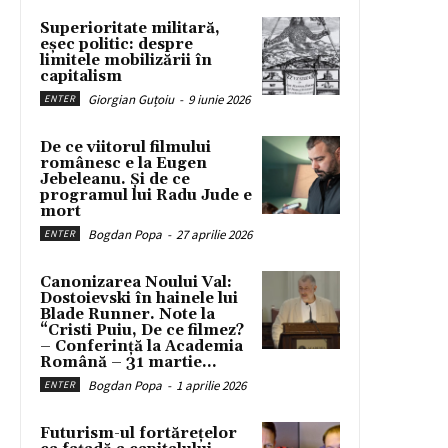
Superioritate militară,
eșec politic: despre
limitele mobilizării în
capitalism
Giorgian Guțoiu
-
9 iunie 2026
ENTER
De ce viitorul filmului
românesc e la Eugen
Jebeleanu. Și de ce
programul lui Radu Jude e
mort
Bogdan Popa
-
27 aprilie 2026
ENTER
Canonizarea Noului Val:
Dostoievski în hainele lui
Blade Runner. Note la
“Cristi Puiu, De ce filmez?
– Conferință la Academia
Română – 31 martie...
Bogdan Popa
-
1 aprilie 2026
ENTER
Futurism-ul fortărețelor