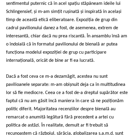
sentimentul puternic că în acel spațiu stăpâneam ideile lui
Schlingensief, și m-am simțit rușinată și inspirată în același
timp de această etică eliberatoare. Expoziția de grup din
cadrul pavilionului danez a fost, de asemenea, extrem de
interesantă, chiar dacă nu prea riscantă. În ansamblu însă am
o îndoială că în formatul pavilionului de bienală ar putea
funcționa modelul expoziției de grup cu participare
internațională, oricât de bine ar fi ea lucrată.
Dacă a fost ceva ce m-a dezamăgit, acestea nu sunt
pavilioanele separate: m-am obișnuit deja ca în multitudinea
lor să fie mediocre. Ceea ce a fost de-a dreptul supărător este
faptul că nu am găsit încă maniera în care să ne poziționăm
politic diferit. Majoritatea recenziilor despre bienală au
remarcat o anumită legătură fără precedent a artei cu
politica de astăzi. În realitate, demult ar fi trebuit să
recunoaștem că războiul, sărăcia, globalizarea ș.a.m.d. sunt