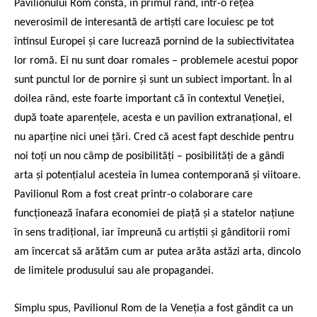
Pavilionului Rom constă, în primul rând, într-o rețea
neverosimil de interesantă de artiști care locuiesc pe tot
întinsul Europei și care lucrează pornind de la subiectivitatea
lor romă. Ei nu sunt doar romales – problemele acestui popor
sunt punctul lor de pornire și sunt un subiect important. În al
doilea rând, este foarte important că în contextul Veneției,
după toate aparențele, acesta e un pavilion extranațional, el
nu aparține nici unei țări. Cred că acest fapt deschide pentru
noi toți un nou câmp de posibilități – posibilități de a gândi
arta și potențialul acesteia în lumea contemporană și viitoare.
Pavilionul Rom a fost creat printr-o colaborare care
funcționează înafara economiei de piață și a statelor națiune
în sens tradițional, iar împreună cu artiștii și gânditorii romi
am încercat să arătăm cum ar putea arăta astăzi arta, dincolo
de limitele produsului sau ale propagandei.
Simplu spus, Pavilionul Rom de la Veneția a fost gândit ca un