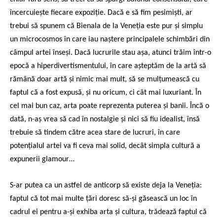
încercuiește fiecare expoziție. Dacă e să fim pesimiști, ar
trebui să spunem că Bienala de la Veneția este pur și simplu
un microcosmos în care iau naștere principalele schimbări din
câmpul artei înseși. Dacă lucrurile stau așa, atunci trăim într-o
epocă a hiperdivertismentului, în care așteptăm de la artă să
rămână doar artă și nimic mai mult, să se mulțumească cu
faptul că a fost expusă, și nu oricum, ci cât mai luxuriant. În
cel mai bun caz, arta poate reprezenta puterea și banii. Încă o
dată, n-aș vrea să cad în nostalgie și nici să fiu idealist, însă
trebuie să tindem către acea stare de lucruri, în care
potențialul artei va fi ceva mai solid, decât simpla cultură a
expunerii glamour…
S-ar putea ca un astfel de anticorp să existe deja la Veneția:
faptul că tot mai multe țări doresc să-și găsească un loc în
cadrul ei pentru a-și exhiba arta și cultura, trădează faptul că