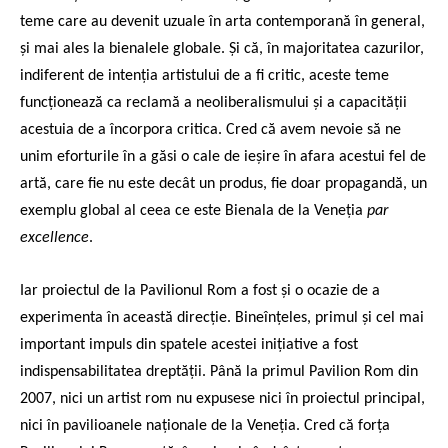
teme care au devenit uzuale în arta contemporană în general,
și mai ales la bienalele globale. Și că, în majoritatea cazurilor,
indiferent de intenția artistului de a fi critic, aceste teme
funcționează ca reclamă a neoliberalismului și a capacității
acestuia de a încorpora critica. Cred că avem nevoie să ne
unim eforturile în a găsi o cale de ieșire în afara acestui fel de
artă, care fie nu este decât un produs, fie doar propagandă, un
exemplu global al ceea ce este Bienala de la Veneția
par
excellence
.
Iar proiectul de la Pavilionul Rom a fost și o ocazie de a
experimenta în această direcție. Bineînțeles, primul și cel mai
important impuls din spatele acestei inițiative a fost
indispensabilitatea dreptății. Până la primul Pavilion Rom din
2007, nici un artist rom nu expusese nici în proiectul principal,
nici în pavilioanele naționale de la Veneția. Cred că forța