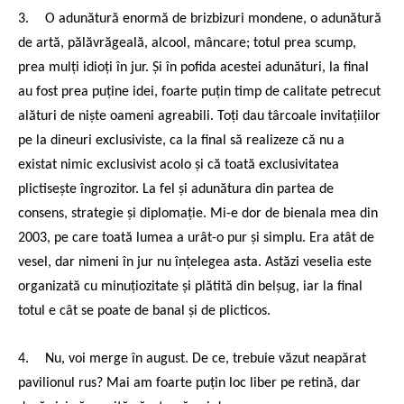
3.
O adunătură enormă de brizbizuri mondene, o adunătură
de artă, pălăvrăgeală, alcool, mâncare; totul prea scump,
prea mulți idioți în jur. Și în pofida acestei adunături, la final
au fost prea puține idei, foarte puțin timp de calitate petrecut
alături de niște oameni agreabili. Toți dau târcoale invitațiilor
pe la dineuri exclusiviste, ca la final să realizeze că nu a
existat nimic exclusivist acolo și că toată exclusivitatea
plictisește îngrozitor. La fel și adunătura din partea de
consens, strategie și diplomație. Mi-e dor de bienala mea din
2003, pe care toată lumea a urât-o pur și simplu. Era atât de
vesel, dar nimeni în jur nu înțelegea asta. Astăzi veselia este
organizată cu minuțiozitate și plătită din belșug, iar la final
totul e cât se poate de banal și de plicticos.
4.
Nu, voi merge în august. De ce, trebuie văzut neapărat
pavilionul rus? Mai am foarte puțin loc liber pe retină, dar