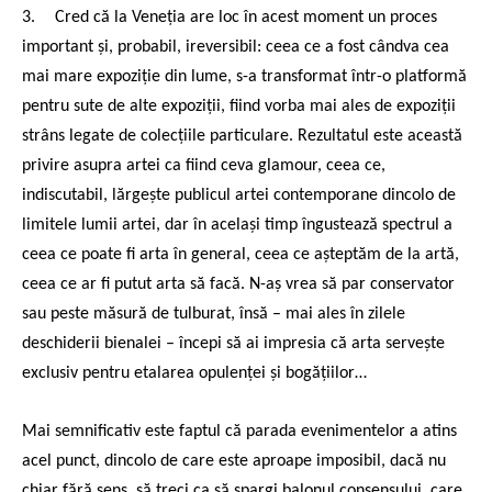
3.
Cred că la Veneția are loc în acest moment un proces
important și, probabil, ireversibil: ceea ce a fost cândva cea
mai mare expoziție din lume, s-a transformat într-o platformă
pentru sute de alte expoziții, fiind vorba mai ales de expoziții
strâns legate de colecțiile particulare. Rezultatul este această
privire asupra artei ca fiind ceva glamour, ceea ce,
indiscutabil, lărgește publicul artei contemporane dincolo de
limitele lumii artei, dar în același timp îngustează spectrul a
ceea ce poate fi arta în general, ceea ce așteptăm de la artă,
ceea ce ar fi putut arta să facă. N-aș vrea să par conservator
sau peste măsură de tulburat, însă – mai ales în zilele
deschiderii bienalei – începi să ai impresia că arta servește
exclusiv pentru etalarea opulenței și bogățiilor…
Mai semnificativ este faptul că parada evenimentelor a atins
acel punct, dincolo de care este aproape imposibil, dacă nu
chiar fără sens, să treci ca să spargi balonul consensului, care