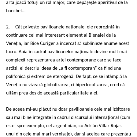
arta joacă totuși un rol major, care depășește aperitivul de la
banchet…
2.
Cât privește pavilioanele naționale, ele reprezintă în
continuare cel mai interesant element al Bienalei de la
Veneția, iar Bice Curiger a încercat să sublinieze anume acest
lucru. Abia în cadrul pavilioanelor naționale devine mult mai
complexă reprezentarea artei contemporane care se face
astăzi: ei descriu ideea de „a fi contemporan” ca fiind una
polifonică și extrem de eterogenă. De fapt, ce se întâmplă la
Veneția nu vizează globalizarea, ci hiperlocalizarea, cred că
uităm prea des de această particularitate a ei.
De aceea mi-au plăcut nu doar pavilioanele cele mai izbitoare
sau mai bine integrate în cadrul discursului internațional (cum
este, spre exemplu, cel argentinian, cu Adrián Villar Rojas,
unul din cele mai mari vernisaje), dar și acelea care prezentau