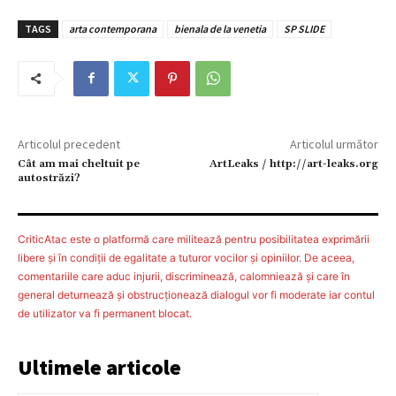
TAGS
arta contemporana
bienala de la venetia
SP SLIDE
Articolul precedent
Articolul următor
Cât am mai cheltuit pe
ArtLeaks / http://art-leaks.org
autostrăzi?
CriticAtac este o platformă care militează pentru posibilitatea exprimării
libere şi în condiţii de egalitate a tuturor vocilor şi opiniilor. De aceea,
comentariile care aduc injurii, discriminează, calomniează şi care în
general deturnează şi obstrucţionează dialogul vor fi moderate iar contul
de utilizator va fi permanent blocat.
Ultimele articole