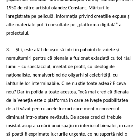
1950 de către artistul olandez Constant. Mărturiile
înregistrate pe peliculă, informația privind creațiile expuse și
alte materiale pot fi consultate pe „platforma digitală” a
proiectului.
3.
Știi, este atât de ușor să intri în puhoiul de vaiete și
nemulțumiri pentru că bienala a fuzionat extaziată cu tot răul
lumii – cu spectacolul, însetat de profit, cu ideologiile
naționaliste, nemaivorbind de oligarhi și celebrități, cu
iahturile lor interminabile. Cine nu știe toate astea? E ceva
nou? Dar în pofida a toate acestea, încă mai cred că Bienala
de la Veneția este o platformă în care se ivește posibilitatea
de a fi văzut pentru acele lucruri care mențin consensul
diminuat într-o stare nevăzută. De aceea cred că trebuie
insistat asupra creării unui spațiu în interiorul bienalei, în care
să poată fi exprimate lucrurile urgente, ce nu suportă nici o