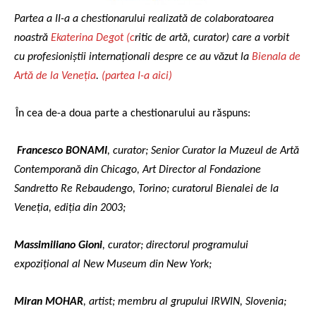
Partea a II-a a chestionarului realizată de colaboratoarea
noastră
Ekaterina Degot (c
ritic de artă, curator) care a vorbit
cu profesioniștii internaționali despre ce au văzut la
Bienala de
Artă de la Veneția
.
(partea I-a aici)
În cea de-a doua parte a chestionarului au răspuns:
F
rancesco BONAMI
, curator; Senior Curator la Muzeul de Artă
Contemporană din Chicago, Art Director al Fondazione
Sandretto Re Rebaudengo, Torino; curatorul Bienalei de la
Veneția, ediția din 2003;
Massimiliano Gioni
, curator; directorul programului
expozițional al New Museum din New York;
Miran MOHAR
, artist; membru al grupului IRWIN, Slovenia;