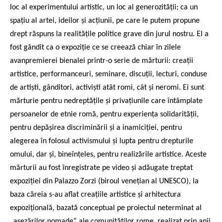
loc al experimentului artistic, un loc al generozității; ca un
spațiu al artei, ideilor și acțiunii, pe care le putem propune
drept răspuns la realitățile politice grave din jurul nostru. El a
fost gândit ca o expoziție ce se creează chiar în zilele
avanpremierei bienalei printr-o serie de mărturii: creații
artistice, performanceuri, seminare, discuții, lecturi, conduse
de artiști, gânditori, activiști atât romi, cât și neromi. Ei sunt
mărturie pentru nedreptățile și privațiunile care întâmplate
persoanelor de etnie romă, pentru experiența solidarității,
pentru depășirea discriminării și a inamiciției, pentru
alegerea în folosul activismului și lupta pentru drepturile
omului, dar și, bineînțeles, pentru realizările artistice. Aceste
mărturii au fost înregistrate pe video și adăugate treptat
expoziției din Palazzo Zorzi (biroul venețian al UNESCO), la
baza căreia s-au aflat creațiile artistice și arhitectura
expozițională, bazată conceptual pe proiectul neterminat al
„așezărilor nomade” ale comunităților rome, realizat prin anii