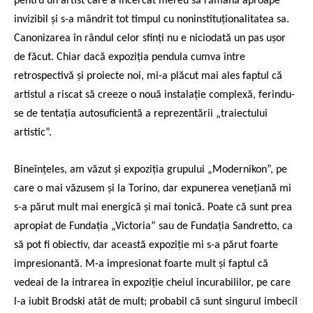
pentru un artist care a încercat mereu să rămână aproape
invizibil și s-a mândrit tot timpul cu noninstituționalitatea sa.
Canonizarea în rândul celor sfinți nu e niciodată un pas ușor
de făcut. Chiar dacă expoziția pendula cumva între
retrospectivă și proiecte noi, mi-a plăcut mai ales faptul că
artistul a riscat să creeze o nouă instalație complexă, ferindu-
se de tentația autosuficientă a reprezentării „traiectului
artistic”.
Bineînțeles, am văzut și expoziția grupului „Modernikon”, pe
care o mai văzusem și la Torino, dar expunerea venețiană mi
s-a părut mult mai energică și mai tonică. Poate că sunt prea
apropiat de Fundația „Victoria” sau de Fundația Sandretto, ca
să pot fi obiectiv, dar această expoziție mi s-a părut foarte
impresionantă. M-a impresionat foarte mult și faptul că
vedeai de la intrarea în expoziție cheiul incurabililor, pe care
l-a iubit Brodski atât de mult; probabil că sunt singurul imbecil