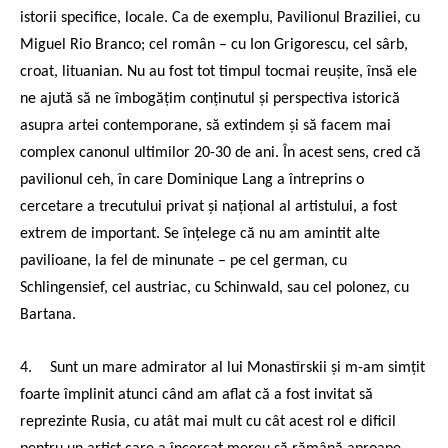
istorii specifice, locale. Ca de exemplu, Pavilionul Braziliei, cu
Miguel Rio Branco; cel român – cu Ion Grigorescu, cel sârb,
croat, lituanian. Nu au fost tot timpul tocmai reușite, însă ele
ne ajută să ne îmbogățim conținutul și perspectiva istorică
asupra artei contemporane, să extindem și să facem mai
complex canonul ultimilor 20-30 de ani. În acest sens, cred că
pavilionul ceh, în care Dominique Lang a întreprins o
cercetare a trecutului privat și național al artistului, a fost
extrem de important. Se înțelege că nu am amintit alte
pavilioane, la fel de minunate – pe cel german, cu
Schlingensief, cel austriac, cu Schinwald, sau cel polonez, cu
Bartana.
4.
Sunt un mare admirator al lui Monastîrskii și m-am simțit
foarte împlinit atunci când am aflat că a fost invitat să
reprezinte Rusia, cu atât mai mult cu cât acest rol e dificil