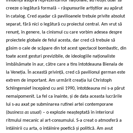
influență asupra reprezentărilor naționale, au reușit doar să
creeze o legătură formală – răspunsurile artiștilor au apărut
în catalog. Cred așadar că pavilioanele trebuie privite absolut
separat, fără nici o legătură cu proiectul central. Am vrut să
renunț, în genere, la cinismul cu care vorbim adesea despre
proiectele globale de felul acesta, dar cred că trebuie să
găsim o cale de scăpare din tot acest spectacol bombastic, din
toate acest gesturi previzibile, de ideologiile naționaliste
îmbălsămate în aur, către care a tins întotdeauna Bienala de
la Veneția. În această privință, cred că pavilionul german este
extrem de important. Am urmărit creația lui Christoph
Schlingensief începând cu anii 1990, întotdeauna mi s-a părut
nemaipomenit. La fel ca înainte, și de data aceasta lucrările
lui s-au axat pe subminarea rutinei artei contemporane
(
business as usual
) – o explozie neașteptată în interiorul
ritmului mecanic al art-consumului. S-a creat o atmosferă a
întâlnirii cu arta, o întâlnire poetică și politică. Am avut