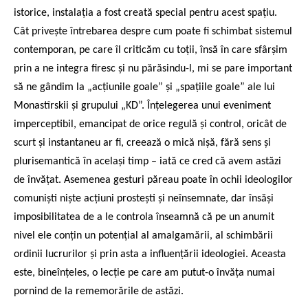
istorice, instalația a fost creată special pentru acest spațiu.
Cât privește întrebarea despre cum poate fi schimbat sistemul
contemporan, pe care îl criticăm cu toții, însă în care sfârșim
prin a ne integra firesc și nu părăsindu-l, mi se pare important
să ne gândim la „acțiunile goale” și „spațiile goale” ale lui
Monastîrskii și grupului „KD”. Înțelegerea unui eveniment
imperceptibil, emancipat de orice regulă și control, oricât de
scurt și instantaneu ar fi, creează o mică nișă, fără sens și
plurisemantică în același timp – iată ce cred că avem astăzi
de învățat. Asemenea gesturi păreau poate în ochii ideologilor
comuniști niște acțiuni prostești și neînsemnate, dar însăși
imposibilitatea de a le controla înseamnă că pe un anumit
nivel ele conțin un potențial al amalgamării, al schimbării
ordinii lucrurilor și prin asta a influențării ideologiei. Aceasta
este, bineînțeles, o lecție pe care am putut-o învăța numai
pornind de la rememorările de astăzi.