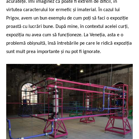
acuratețe. Îmi imaginez că poate fi extrem de dificil, în
virtutea caracterului lor ermetic și imaterial. În cazul lui
Prigov, avem un bun exemplu de cum poți să faci o expoziție
proastă cu lucrări bune. După mine, în contextul acelei curți,
expoziția nu avea cum să funcționeze. La Veneția, asta e o
problemă obișnuită, însă întrebările pe care le ridică expoziția
sunt mult prea importante și nu pot fi ignorate.