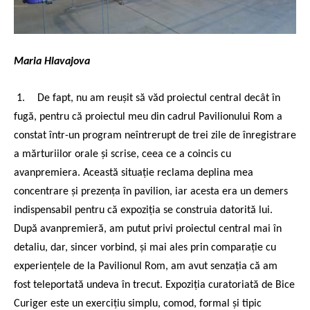
Maria Hlavajova
1.
De fapt, nu am reușit să văd proiectul central decât în
fugă, pentru că proiectul meu din cadrul Pavilionului Rom a
constat într-un program neîntrerupt de trei zile de înregistrare
a mărturiilor orale și scrise, ceea ce a coincis cu
avanpremiera. Această situație reclama deplina mea
concentrare și prezența în pavilion, iar acesta era un demers
indispensabil pentru că expoziția se construia datorită lui.
După avanpremieră, am putut privi proiectul central mai în
detaliu, dar, sincer vorbind, și mai ales prin comparație cu
experiențele de la Pavilionul Rom, am avut senzația că am
fost teleportată undeva în trecut. Expoziția curatoriată de Bice
Curiger este un exercițiu simplu, comod, formal și tipic