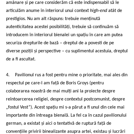
amânare și pe care considerăm că este indispensabil să le
articulăm anume în interiorul unui context
high-end
atât de
prestigios. Nu am alt răspuns: trebuie menținută
autenticitatea acestei posibilități, trebuie să continuăm să
introducem în interiorul bienalei un spațiu în care am putea
securiza drepturile de bază – dreptul de a povesti de pe
diverse poziții și perspective – cu suplimentul acestuia, dreptul
de a fi ascultat.
4.
Pavilionul rus a fost pentru mine o prioritate, mai ales din
respectul pe care-l am față de Boris Groys (pentru
colaborarea noastră de mai mulți ani la proiecte despre
reîntoarcerea religiei, despre contextul postcomunist, despre
„fostul Vest”). Acest spațiu mi s-a părut a fi unul din cele mai
importante din întreaga bienală. La fel ca în cazul pavilionului
german, a existat și aici o tentativă de ruptură față de
convențiile privirii binealizante asupra artei, existau și lucrări