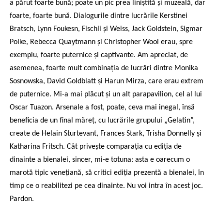
a părut foarte bună; poate un pic prea liniștită și muzeală, dar
foarte, foarte bună. Dialogurile dintre lucrările Kerstinei
Bratsch, Lynn Foukesn, Fischli și Weiss, Jack Goldstein, Sigmar
Polke, Rebecca Quaytmann și Christopher Wool erau, spre
exemplu, foarte puternice și captivante. Am apreciat, de
asemenea, foarte mult combinația de lucrări dintre Monika
Sosnowska, David Goldblatt și Harun Mirza, care erau extrem
de puternice. Mi-a mai plăcut și un alt parapavilion, cel al lui
Oscar Tuazon. Arsenale a fost, poate, ceva mai inegal, însă
beneficia de un final măreț, cu lucrările grupului „Gelatin”,
create de Helain Sturtevant, Frances Stark, Trisha Donnelly și
Katharina Fritsch. Cât privește comparația cu ediția de
dinainte a bienalei, sincer, mi-e totuna: asta e oarecum o
marotă tipic venețiană, să critici ediția prezentă a bienalei, în
timp ce o reabilitezi pe cea dinainte. Nu voi intra în acest joc.
Pardon.