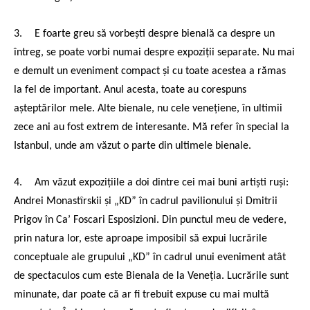
3.
E foarte greu să vorbești despre bienală ca despre un
întreg, se poate vorbi numai despre expoziții separate. Nu mai
e demult un eveniment compact și cu toate acestea a rămas
la fel de important. Anul acesta, toate au corespuns
așteptărilor mele. Alte bienale, nu cele venețiene, în ultimii
zece ani au fost extrem de interesante. Mă refer în special la
Istanbul, unde am văzut o parte din ultimele bienale.
4.
Am văzut expozițiile a doi dintre cei mai buni artiști ruși:
Andrei Monastîrskii și „KD” în cadrul pavilionului și Dmitrii
Prigov în Ca’ Foscari Esposizioni. Din punctul meu de vedere,
prin natura lor, este aproape imposibil să expui lucrările
conceptuale ale grupului „KD” în cadrul unui eveniment atât
de spectaculos cum este Bienala de la Veneția. Lucrările sunt
minunate, dar poate că ar fi trebuit expuse cu mai multă