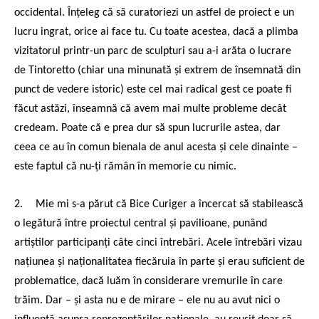
occidental. Înțeleg că să curatoriezi un astfel de proiect e un
lucru ingrat, orice ai face tu. Cu toate acestea, dacă a plimba
vizitatorul printr-un parc de sculpturi sau a-i arăta o lucrare
de Tintoretto (chiar una minunată și extrem de însemnată din
punct de vedere istoric) este cel mai radical gest ce poate fi
făcut astăzi, înseamnă că avem mai multe probleme decât
credeam. Poate că e prea dur să spun lucrurile astea, dar
ceea ce au în comun bienala de anul acesta și cele dinainte –
este faptul că nu-ți rămân în memorie cu nimic.
2.
Mie mi s-a părut că Bice Curiger a încercat să stabilească
o legătură între proiectul central și pavilioane, punând
artiștilor participanți câte cinci întrebări. Acele întrebări vizau
națiunea și naționalitatea fiecăruia în parte și erau suficient de
problematice, dacă luăm în considerare vremurile în care
trăim. Dar – și asta nu e de mirare – ele nu au avut nici o