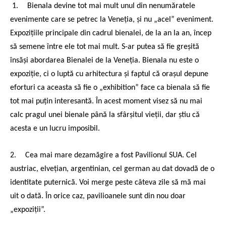
1.
Bienala devine tot mai mult unul din nenumăratele
evenimente care se petrec la Veneția, și nu „acel” eveniment.
Expozițiile principale din cadrul bienalei, de la an la an, încep
să semene între ele tot mai mult. S-ar putea să fie greșită
însăși abordarea Bienalei de la Veneția. Bienala nu este o
expoziție, ci o luptă cu arhitectura și faptul că orașul depune
eforturi ca aceasta să fie o „exhibition” face ca bienala să fie
tot mai puțin interesantă. În acest moment visez să nu mai
calc pragul unei bienale până la sfârșitul vieții, dar știu că
acesta e un lucru imposibil.
2.
Cea mai mare dezamăgire a fost Pavilionul SUA. Cel
austriac, elvețian, argentinian, cel german au dat dovadă de o
identitate puternică. Voi merge peste câteva zile să mă mai
uit o dată. În orice caz, pavilioanele sunt din nou doar
„expoziții”.