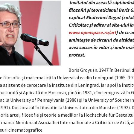
Invitatul din această săptămînă
filozoful și teoreticianul Boris Gr
explicat Ekaterinei Degot (colab
CriticAtac şi editor al site-ului
www.openspace.ru/art
) de ce ar
amintește de circarul de altădată
avea succes în viitor și unde mai
protest.
Boris Groys (n. 1947 în Berlinul d
de filosofie şi matematică la Universitatea din Leningrad (1965–19
ca asistent de cercetare la institute din Leningrad, iar apoi la Instit
ructurală şi Aplica­tă din Moscova, pînă în 1981, cînd emigrează în 
at la University of Pennsylvania (1988) şi la University of Southern
991). Doctoratul în filosofie la Uni­versi­ta­tea din Münster (1992). 
eoria artei, filosofie şi teorie a mediilor la Hoch­schule für Gestalt
ma­nia. Membru al Asociaﬂiei Internaﬂionale a Critici­lor de Artă, 
seuri cinematografice.