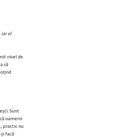
iar el
it nivel de
ea să
soțind
ești. Sunt
dică oamenii
, practic nu
și facă