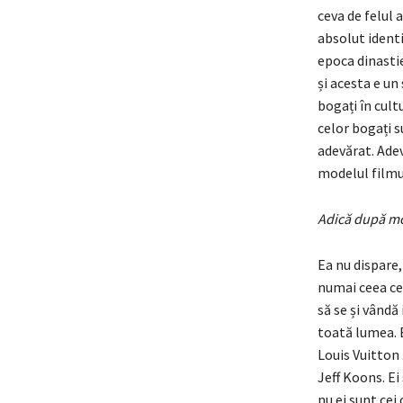
ceva de felul 
absolut identi
epoca dinasti
și acesta e un
bogați în cult
celor bogați s
adevărat. Adev
modelul filmu
Adică după mod
Ea nu dispare,
numai ceea ce 
să se și vândă
toată lumea. E
Louis Vuitton
Jeff Koons. Ei
nu ei sunt ce