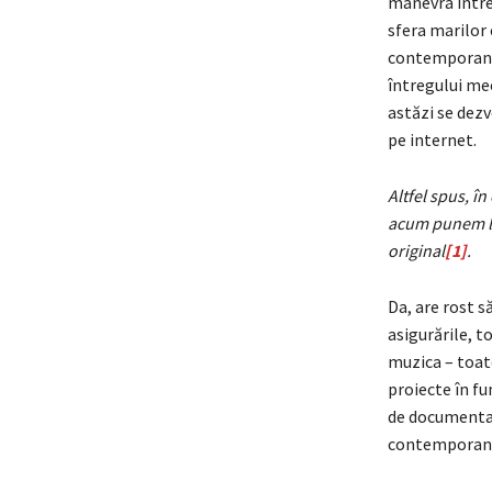
manevra între 
sfera marilor 
contemporană 
întregului mec
astăzi se dezv
pe internet.
Altfel spus, în
acum punem la 
original
[1]
.
Da, are rost s
asigurările, t
muzica – toat
proiecte în fu
de documentare
contemporană 