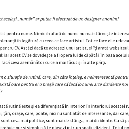
ct același „număr” ar putea fi efectuat de un designer anonim?
ătit pentru nume. Nimic în afară de nume nu mai stârnește interesu
leranță în legătură cu ceea ce face artistul. Tot ce face el e relev
pentru CV. Astăzi dacă te adresezi unui artist, el îți arată websiteul 
: iar acest CV se dovedește a fi opera lui de căpătâi. În baza acelui s
ă facă ceva asemănător cu ce a mai făcut și în alte părți.
m o situație de rutină, care, din câte înțeleg, e neinteresantă pentr
 există oare pentru ei o breșă care să facă loc unei arte dizidente noi
?
stă rutină este și ea diferențiată în interior. În interiorul acestei r
, țări, orașe, care, poate, nici nu sunt atât de interesante, dar care
sunt ceva mai politice, sunt mai de stânga, mai dizidente. Ca să p
 trebuie pur și simplu să te plasezi într-un spațiu dizident. Totul p