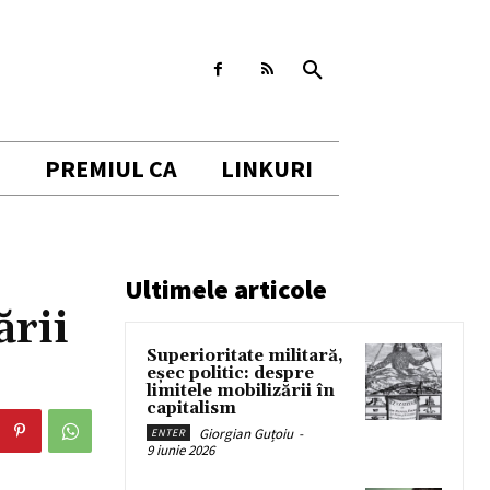
I
PREMIUL CA
LINKURI
Ultimele articole
ării
Superioritate militară,
eșec politic: despre
limitele mobilizării în
capitalism
Giorgian Guțoiu
-
ENTER
9 iunie 2026