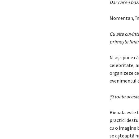
Dar care-i ba
Momentan, înt
Cu alte cuvint
primește finan
N-aș spune că 
celebritate, a
organizeze cev
evenimentul d
Și toate aces
Bienala este t
practici destul
cu o imagine b
se așteaptă ni