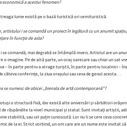
za economică a acestui fenomen?
reaga lume există pe o bază turistică ori semituristică.
e, artistului i se comandă un proiect în legătură cu un anumit spațiu, 
țare în funcție de asta?
i se comandă, mai degrabă se întâmplă invers. Artistul are un anum
re o imagine. Pe de altă parte, un oraș oarecare sau chiar un sat vr
a – în parte pentru a atrage turiștii, în parte pentru localnici – în
e câteva conferințe, la ziua orașului sau ceva de genul acesta…
tea se numesc de obicei „bienala de artă contemporană”?
otuși o structură fixă, dar există alte aniversări și sărbători orășen
 de răspândite la nivel municipal și statal. Sunt invitați artiștii, a
ine stabilită, sau cel puțin cunoscută. Lor nu li se cere ceva concret
mic de la ei. Strict vorbind, un om care are un nume este invitat să-