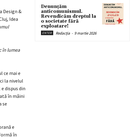
Denunțăm
dea Design &
anticomunismul.
Revendicăm dreptul la
 Cluj, Idea
o societate fără
exploatare!
umul
Redacția
-
9 martie 2026
ENTER
c în lumea
ul ce mai e
i la nivelul
 e dispus din
rată în mâini
a se
orană e
formă în