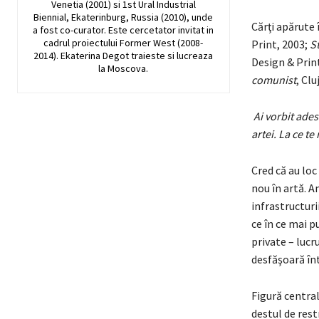
Venetia (2001) si 1st Ural Industrial
Biennial, Ekaterinburg, Russia (2010), unde
Cărţi apărute
a fost co-curator. Este cercetator invitat in
cadrul proiectului Former West (2008-
Print, 2003;
St
2014). Ekaterina Degot traieste si lucreaza
Design & Prin
la Moscova.
comunist
, Clu
Ai vorbit ade
artei. La ce te
Cred că au loc
nou în artă. A
infrastructuri
ce în ce mai p
private – lucr
desfăşoară în
Figură central
destul de res