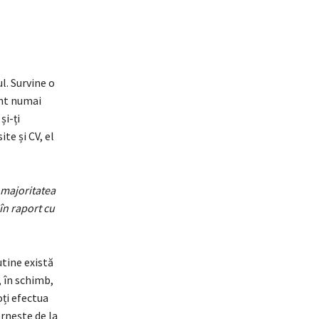
l. Survine o
ant numai
și-ți
ite și CV, el
u majoritatea
 în raport cu
utine există
, în schimb,
oți efectua
ornește de la