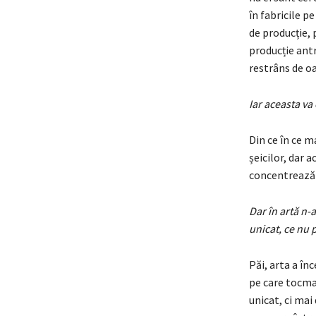
în fabricile pe
de producție, 
producție antr
restrâns de o
Iar aceasta va
Din ce în ce m
șeicilor, dar 
concentrează 
Dar în artă n-
unicat, ce nu 
Păi, arta a în
pe care tocmai
unicat, ci mai