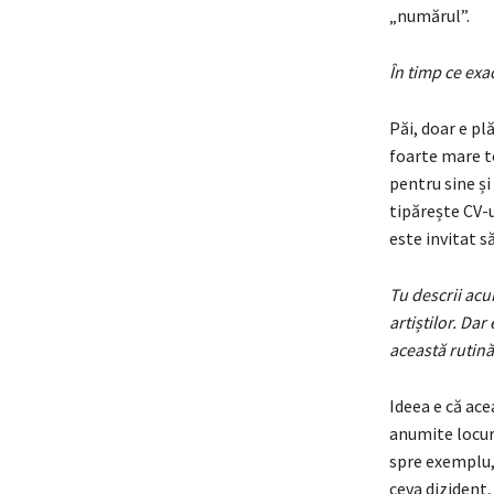
„numărul”.
În timp ce exa
Păi, doar e pl
foarte mare to
pentru sine și 
tipărește CV-ul
este invitat s
Tu descrii acu
artiștilor. Dar
această rutină
Ideea e că acea
anumite locuri
spre exemplu, 
ceva dizident,