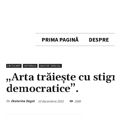
PRIMA PAGINĂ
DESPRE
CRITICART
INTERVIU
INVITAT SPECIAL
„Arta trăiește cu sti
democratice”.
De
Ekaterina Degot
10 decembrie 2010
2508