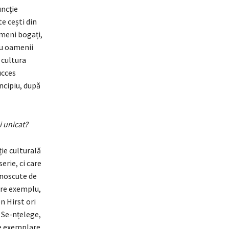
uncţie
e cești din
meni bogați,
ru oamenii
 cultura
ucces
incipiu, după
i unicat?
ie culturală
erie, ci care
cunoscute de
pre exemplu,
 Hirst ori
. Se-nțelege,
de exemplare