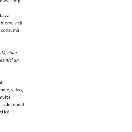
celași timp,
 baza
oblema e că
se consumă
ată, chiar
ea nici un
l,
mele, video,
 multe
, ci de modul
ctică