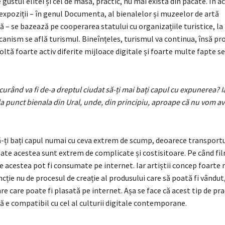
gustul elitei și cel de masă, practic, nu mai există din păcate. În a
expoziții – în genul Documenta, al bienalelor și muzeelor de artă
– se bazează pe cooperarea statului cu organizațiile turistice, la
anism se află turismul. Bineînțeles, turismul va continua, însă pr
oltă foarte activ diferite mijloace digitale și foarte multe fapte 
 curând va fi de-a dreptul ciudat să-ți mai bați capul cu expunerea? I
punct bienala din Ural, unde, din principiu, aproape că nu vom av
ă-ți bați capul numai cu ceva extrem de scump, deoarece transportu
oate acestea sunt extrem de complicate și costisitoare. Pe când fil
e acestea pot fi consumate pe internet. Iar artiștii concep foarte
ncție nu de procesul de creație al produsului care să poată fi vândut
 care poate fi plasată pe internet. Așa se face că acest tip de pra
e compatibil cu cel al culturii digitale contemporane.