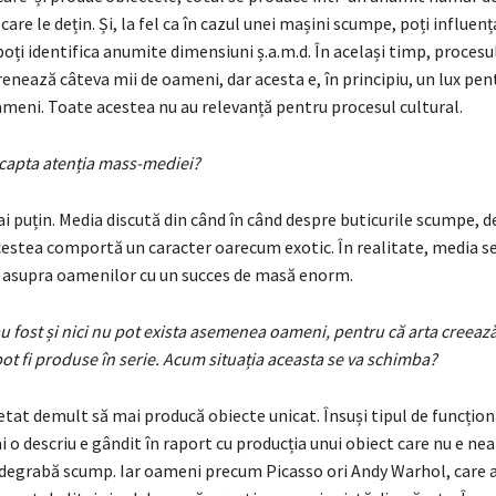
 care le dețin. Și, la fel ca în cazul unei mașini scumpe, poți influen
poți identifica anumite dimensiuni ș.a.m.d. În același timp, procesu
enează câteva mii de oameni, dar acesta e, în principiu, un lux pen
ameni. Toate acestea nu au relevanță pentru procesul cultural.
 capta atenția mass-mediei?
ai puțin. Media discută din când în când despre buticurile scumpe, d
acestea comportă un caracter oarecum exotic. În realitate, media s
asupra oamenilor cu un succes de masă enorm.
au fost și nici nu pot exista asemenea oameni, pentru că arta creeaz
pot fi produse în serie. Acum situația aceasta se va schimba?
cetat demult să mai producă obiecte unicat. Însuși tipul de funcțion
 o descriu e gândit în raport cu producția unui obiect care nu e ne
 degrabă scump. Iar oameni precum Picasso ori Andy Warhol, care a