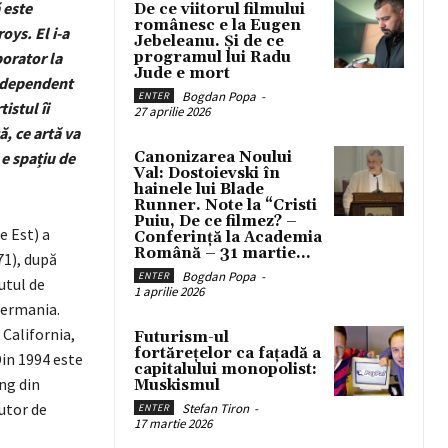
 este
De ce viitorul filmului
românesc e la Eugen
oys. El i-a
Jebeleanu. Și de ce
orator la
programul lui Radu
Jude e mort
 independent
Bogdan Popa
-
ENTER
tistul îi
27 aprilie 2026
, ce artă va
 e spațiu de
Canonizarea Noului
Val: Dostoievski în
hainele lui Blade
Runner. Note la “Cristi
Puiu, De ce filmez? –
e Est) a
Conferință la Academia
Română – 31 martie...
71), după
Bogdan Popa
-
ENTER
utul de
1 aprilie 2026
Germa­nia.
 California,
Futurism-ul
fortărețelor ca fațadă a
Din 1994 este
capitalului monopolist:
ung din
Muskismul
autor de
Stefan Tiron
-
ENTER
17 martie 2026