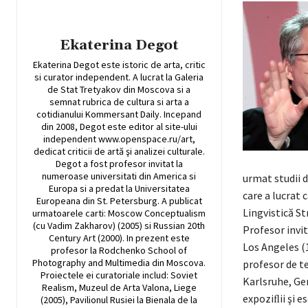
Ekaterina Degot
Ekaterina Degot este istoric de arta, critic
si curator independent. A lucrat la Galeria
de Stat Tretyakov din Moscova si a
semnat rubrica de cultura si arta a
cotidianului Kommersant Daily. Incepand
din 2008, Degot este editor al site-ului
independent www.openspace.ru/art,
dedicat criticii de artă şi analizei culturale.
Degot a fost profesor invitat la
numeroase universitati din America si
urmat stu­dii 
Europa si a predat la Universitatea
care a lucrat 
Europeana din St. Petersburg. A publicat
Lingvistică St
urmatoarele carti: Moscow Conceptualism
(cu Vadim Zakharov) (2005) si Russian 20th
Profesor invit
Century Art (2000). In prezent este
Los Angeles (1
profesor la Rodchenko School of
Photography and Multimedia din Moscova.
pro­fe­sor de t
Proiectele ei curatoriale includ: Soviet
Karlsruhe, Ger
Realism, Muzeul de Arta Valona, Liege
expoziﬂii şi e
(2005), Pavilionul Rusiei la Bienala de la