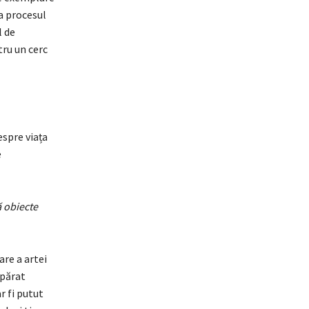
ța procesul
l de
tru un cerc
espre viața
e
ă obiecte
are a artei
apărat
r fi putut