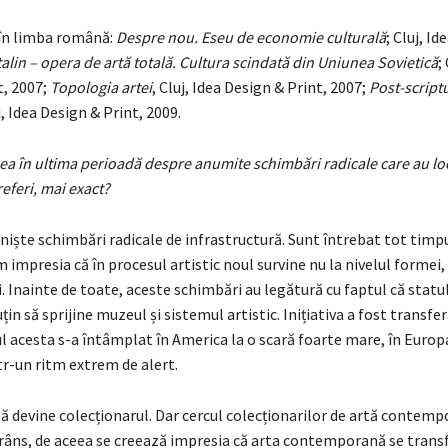
 în limba română:
Despre nou. Eseu de economie culturală
; Cluj, I
alin – opera de artă totală. Cultura scinda­tă din Uniunea Sovietică
;
t, 2007;
Topo­lo­gia artei
, Cluj, Idea Design & Print, 2007;
Post-script
j, Idea Design & Print, 2009.
sea în ultima perioadă despre anumite schimbări radicale care au lo
 referi, mai exact?
 niște schimbări radicale de infrastructură. Sunt întrebat tot timp
m impresia că în procesul artistic noul survine nu la nivelul formei, c
i. Inainte de toate, aceste schimbări au legătură cu faptul că statul
uțin să sprijine muzeul și sistemul artistic. Inițiativa a fost transfe
ul acesta s-a întâmplat în America la o scară foarte mare, în Europ
tr-un ritm extrem de alert.
ă devine colecționarul. Dar cercul colecționarilor de artă contemp
trâns, de aceea se creează impresia că arta contemporană se trans