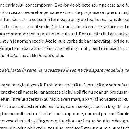
anticariatului contemporan. E vorba de obiecte scumpe care au o f
că cu cea a covoarelor persane extrem de prețioase ori precum nișt
ei Tan. Cei care o consumă formează un grup foarte restrâns de oa
 sector foarte mic al societății. Iar noi știm că ceea ce se face pent
ura contemporană nu are un rol cultural. Pentru că stilul de viață și
unt un fenomen exotic. Acolo nu e vorba de bani adevărați, ori de s
ărații bani apar atunci când vinzi ieftin și mult, pentru mase. În pr
lui
Avatar
sau al McDonald’s-ului.
elul artei în serie? Iar aceasta să însemne că dispare modelul arte
 ea se marginalizează. Problema constă în faptul că are semnificaț
captivează masele, iar aceasta trebuie să fie nu doar un produs în s
 ieftin. În felul acesta s-au făcut averi mari, aparținând vedetelor 
xistă un cerc extrem de restrâns, care-i servește pe cei bogați – s
 și un anumit sector al artei contemporane, oameni precum Damien
 servesc clientela și, în genere, funcționează ca un boutique design
i care-și produc obiectele, totul se produce într-un anumit număr 