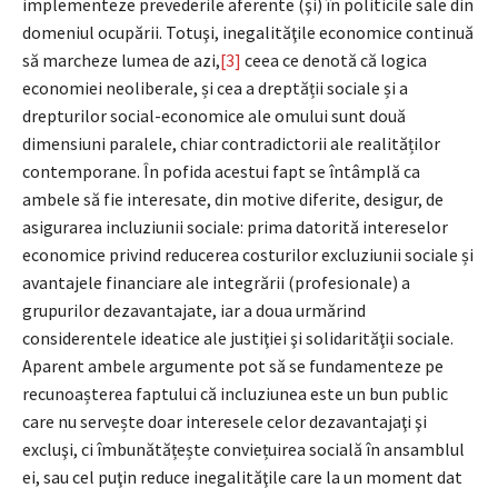
implementeze prevederile aferente (şi) în politicile sale din
domeniul ocupării. Totuşi, inegalităţile economice continuă
să marcheze lumea de azi,
[3]
ceea ce denotă că logica
economiei neoliberale, și cea a dreptății sociale și a
drepturilor social-economice ale omului sunt două
dimensiuni paralele, chiar contradictorii ale realităților
contemporane. În pofida acestui fapt se întâmplă ca
ambele să fie interesate, din motive diferite, desigur, de
asigurarea incluziunii sociale: prima datorită intereselor
economice privind reducerea costurilor excluziunii sociale și
avantajele financiare ale integrării (profesionale) a
grupurilor dezavantajate, iar a doua urmărind
considerentele ideatice ale justiţiei şi solidarităţii sociale.
Aparent ambele argumente pot să se fundamenteze pe
recunoașterea faptului că incluziunea este un bun public
care nu servește doar interesele celor dezavantajaţi şi
excluşi, ci îmbunătățește conviețuirea socială în ansamblul
ei, sau cel puţin reduce inegalităţile care la un moment dat