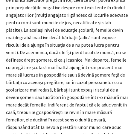
prin prejudecăţile negative despre romi existente în rândul
angajatorilor (mulţi angajatori gândesc că locurile adecvate
pentru romi sunt muncile de jos, necalificate şi slab
plătite). La acelaşi nivel de educaţie şcolară, femeile devin
mai degrabă inactive decât bărbaţii (adică sunt expuse
riscului de a ajunge în situaţia de a nu putea lucra pentru
venit). De asemenea, dacă ele îşi pierd locul de muncă, nu se
definesc drept şomere, ci ca şi casnice. Mai departe, femeile
cu pregătire şcolară mai înaltă ajung într-un procent mai
mare să lucreze în gospodărie sau să devină şomere faţă de
bărbaţii cu aceeaşi pregătire, iar în cazul persoanelor cu o
şcolarizare mai redusă, bărbaţii sunt expuşi riscului de a
deveni şomeri sau lucrători în gospodărie într-o măsură mai
mare decât femeile. Indiferent de faptul că ele aduc venit în
casă, treburile gospodăreşti le revin în mare măsură
femeilor, ele ducând în acest sens o dublă povară,
răspunzând atât la nevoia prestării unor munci care aduc