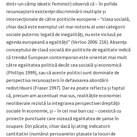
dintr-un câmp ideatic feminist) observă că – în pofida
recunoașterii existenței discriminării multiple și
intersecționale de către politicile europene – “clasa socială,
chiar dacă este exemplul cel mai notoriu al unei categorii
sociale puternic legată de inegalități, nu este inclusă pe
agenda europeană a egalității” (Verloo 2006: 216). Absența
conceptului de clasă socială din politicile de egalitate indică
că trendul European contemporan este orientat mai mult
către egalitatea politică decât cea socială și economică
(Phillips 1999), sau că aceste politici sunt dominate de
perspectiva recunoașterii în defavoarea abordării
redistribuirii (Fraser 1997). Dar ea poate reflecta și faptul
că, precum am accentuat mai sus, realitățile economiei
neoliberale rezistă la integrarea perspectivei dreptății
sociale în economie, și – în cel mai bun caz – coexistă cu
proiecte punctuale care vizează egalitatea de șanse în
ocupare. Din păcate, chiar dacă îşi ating indicatorii
cantitativi (numărul persoanelor plasate la locuri de