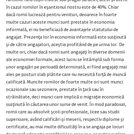
în cazul romilor în eşantionul nostru este de 40%. Chiar
dacă romii lucrează pentru venituri, deoarece în foarte
multe cazuri aceste munci sunt prestate în economia
informală, ei nu beneficiază de avantajele statutului de
angajat. Prezenţa lor în economia informală este susţinută
şi de către angajatori, aceştia profitând de pe urma lor. De
multe ori, chiar dacă romii sunt angajaţi în diverse domenii
ale economiei formale, acest lucru se întâmplă sub forma
unor angajări pe perioadă determinată, ei fiind angajaţi mai
ales pe posturi slab plătite care nu necesită forţă de muncă
calificată. Muncile romilor de foarte multe ori sunt munci
ocazionale sau sezoniere, prestate în ţară sau în
străinătate, deci munci care implică o migraţie economică
susţinută în căutarea unor surse de venit. În mod paradoxal,
romii care au absolvit şcoli profesionale, licee sau studii
superioare, având calificări şi meserii, respectiv diplome şi
certificate, au mai multe dificultăţi în a se angaja pe locuri
de muncă adecvate pregătirii lor, ceea ce s-ar putea explica