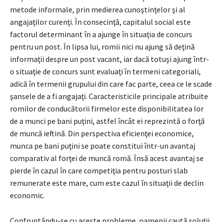
metode informale, prin medierea cunoştinţelor şi al
angajaţilor curenţi. În consecinţă, capitalul social este
factorul determinant în a ajunge în situaţia de concurs
pentru un post. În lipsa lui, romii nici nu ajung să deţină
informaţii despre un post vacant, iar dacă totuşi ajung într-
o situaţie de concurs sunt evaluaţi în termeni categoriali,
adică în termenii grupului din care fac parte, ceea ce le scade
şansele de a fi angajaţi. Caracteristicile principale atribuite
romilor de conducătorii firmelor este disponibilitatea lor
de a munci pe bani puţini, astfel încât ei reprezintă o forţă
de muncă ieftină. Din perspectiva eficienţei economice,
munca pe bani puţini se poate constitui într-un avantaj
comparativ al forţei de muncă romă. Însă acest avantaj se
pierde în cazul în care competiţia pentru posturi slab
remunerate este mare, cum este cazul în situaţii de declin
economic.
Confruntându-se cu aceste probleme, oamenii caută soluții