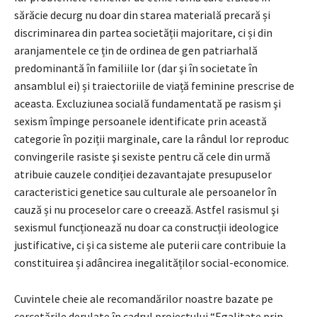
sărăcie decurg nu doar din starea materială precară și
discriminarea din partea societății majoritare, ci și din
aranjamentele ce țin de ordinea de gen patriarhală
predominantă în familiile lor (dar şi în societate în
ansamblul ei) și traiectoriile de viață feminine prescrise de
aceasta. Excluziunea socială fundamentată pe rasism şi
sexism împinge persoanele identificate prin această
categorie în poziții marginale, care la rândul lor reproduc
convingerile rasiste şi sexiste pentru că cele din urmă
atribuie cauzele condiției dezavantajate presupuselor
caracteristici genetice sau culturale ale persoanelor în
cauză și nu proceselor care o creează. Astfel rasismul şi
sexismul funcționează nu doar ca construcții ideologice
justificative, ci și ca sisteme ale puterii care contribuie la
constituirea și adâncirea inegalităților social-economice.
Cuvintele cheie ale recomandărilor noastre bazate pe
cercetările derulate în cadrul proiectului “Egalitate prin