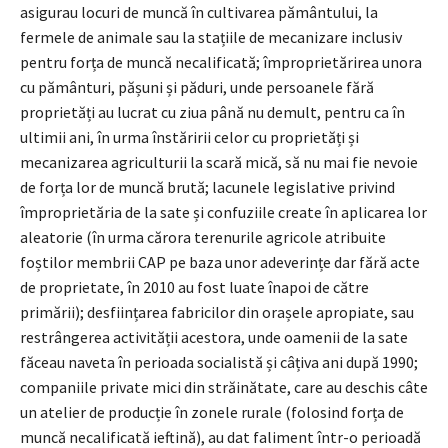
asigurau locuri de muncă în cultivarea pământului, la
fermele de animale sau la stațiile de mecanizare inclusiv
pentru forța de muncă necalificată; împroprietărirea unora
cu pământuri, pășuni și păduri, unde persoanele fără
proprietăți au lucrat cu ziua până nu demult, pentru ca în
ultimii ani, în urma înstăririi celor cu proprietăți și
mecanizarea agriculturii la scară mică, să nu mai fie nevoie
de forța lor de muncă brută; lacunele legislative privind
împroprietăria de la sate și confuziile create în aplicarea lor
aleatorie (în urma cărora terenurile agricole atribuite
foștilor membrii CAP pe baza unor adeverințe dar fără acte
de proprietate, în 2010 au fost luate înapoi de către
primării); desființarea fabricilor din orașele apropiate, sau
restrângerea activității acestora, unde oamenii de la sate
făceau naveta în perioada socialistă și câțiva ani după 1990;
companiile private mici din străinătate, care au deschis câte
un atelier de producție în zonele rurale (folosind forța de
muncă necalificată ieftină), au dat faliment într-o perioadă