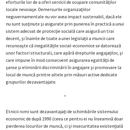
eforturile lor de a oferi servicii de ocupare comunităţilor
locale nevoiaşe. Demersurile organizaţiilor
neguvernamentale nu vor avea impact sustenabil, dacă ele
nu sunt susţinute şi asigurate prin punerea în practică a unui
sistem adecvat de protecţie socială care asigură un trai
decent, şi înainte de toate a unei legislaţii a muncii care
recunoaşte că inegalităţile social-economice se datorează
unor factori structurali, care apără drepturile angajaţilor, şi
care impune în mod consecvent asigurarea egalităţii de
şanse şi eliminării discriminării în angajare şi promovare la
locul de muncă printre altele prin măsuri active dedicate
grupurilor dezavantajate.
*
Etnicii romi sunt dezavantajaţi de schimbările sistemului
economic de după 1990 (ceea ce pentru ei nu înseamnă doar
pierderea locurilor de muncă, ci şi insecuritatea existenţială