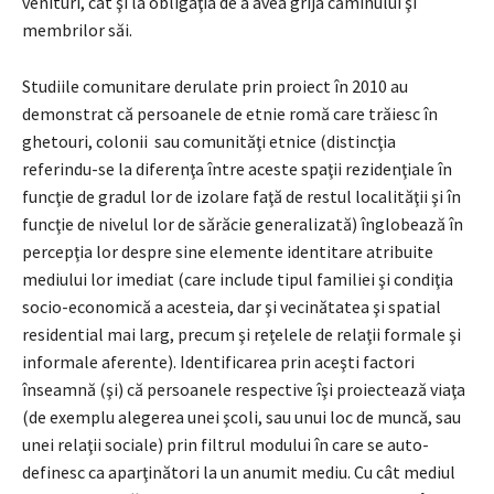
venituri, cât şi la obligaţia de a avea grija căminului şi
membrilor săi.
Studiile comunitare derulate prin proiect în 2010 au
demonstrat că persoanele de etnie romă care trăiesc în
ghetouri, colonii sau comunităţi etnice (distincţia
referindu-se la diferenţa între aceste spaţii rezidenţiale în
funcţie de gradul lor de izolare faţă de restul localităţii şi în
funcţie de nivelul lor de sărăcie generalizată) înglobează în
percepţia lor despre sine elemente identitare atribuite
mediului lor imediat (care include tipul familiei şi condiţia
socio-economică a acesteia, dar şi vecinătatea şi spatial
residential mai larg, precum şi reţelele de relaţii formale şi
informale aferente). Identificarea prin aceşti factori
înseamnă (şi) că persoanele respective îşi proiectează viaţa
(de exemplu alegerea unei şcoli, sau unui loc de muncă, sau
unei relaţii sociale) prin filtrul modului în care se auto-
definesc ca aparţinători la un anumit mediu. Cu cât mediul