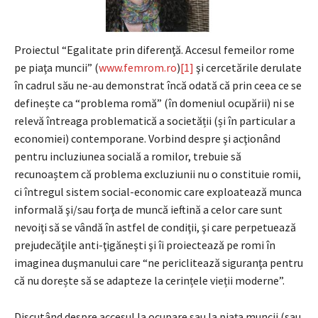
Proiectul “Egalitate prin diferenţă. Accesul femeilor rome
pe piaţa muncii” (
www.femrom.ro
)
[1]
şi cercetările derulate
în cadrul său ne-au demonstrat încă odată că prin ceea ce se
definește ca “problema romă” (în domeniul ocupării) ni se
relevă întreaga problematică a societății (și în particular a
economiei) contemporane. Vorbind despre şi acţionând
pentru incluziunea socială a romilor, trebuie să
recunoaștem că problema excluziunii nu o constituie romii,
ci întregul sistem social-economic care exploatează munca
informală şi/sau forţa de muncă ieftină a celor care sunt
nevoiţi să se vândă în astfel de condiţii, şi care perpetuează
prejudecăţile anti-ţigăneşti şi îi proiectează pe romi în
imaginea duşmanului care “ne periclitează siguranţa pentru
că nu dorește să se adapteze la cerințele vieții moderne”.
Discutând despre accesul la ocupare sau la piața muncii (sau