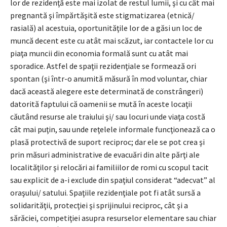
lor de rezidenţă este mai izolat de restul lumii, şi cu cât mai
pregnantă şi împărtăşită este stigmatizarea (etnică/
rasială) al acestuia, oportunităţile lor de a găsi un loc de
muncă decent este cu atât mai scăzut, iar contactele lor cu
piaţa muncii din economia formală sunt cu atât mai
sporadice. Astfel de spaţii rezidenţiale se formează ori
spontan (şi într-o anumită măsură în mod voluntar, chiar
dacă această alegere este determinată de constrângeri)
datorită faptului că oamenii se mută în aceste locaţii
căutând resurse ale traiului şi/ sau locuri unde viaţa costă
cât mai puţin, sau unde reţelele informale funcţionează ca o
plasă protectivă de suport reciproc; dar ele se pot crea şi
prin măsuri administrative de evacuări din alte părţi ale
localităţilor şi relocări ai familiilor de romi cu scopul tacit
sau explicit de a-i exclude din spaţiul considerat “adecvat” al
oraşului/ satului. Spaţiile rezidenţiale pot fi atât sursă a
solidarităţii, protecţiei şi sprijinului reciproc, cât şi a
sărăciei, competiţiei asupra resurselor elementare sau chiar