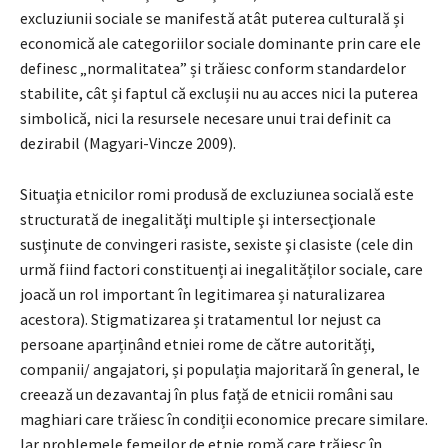
excluziunii sociale se manifestă atât puterea culturală și
economică ale categoriilor sociale dominante prin care ele
definesc „normalitatea” și trăiesc conform standardelor
stabilite, cât și faptul că exclușii nu au acces nici la puterea
simbolică, nici la resursele necesare unui trai definit ca
dezirabil (Magyari-Vincze 2009).
Situaţia etnicilor romi produsă de excluziunea socială este
structurată de inegalităţi multiple şi intersecţionale
susţinute de convingeri rasiste, sexiste şi clasiste (cele din
urmă fiind factori constituenți ai inegalităților sociale, care
joacă un rol important în legitimarea și naturalizarea
acestora). Stigmatizarea și tratamentul lor nejust ca
persoane aparținând etniei rome de către autorități,
companii/ angajatori, și populația majoritară în general, le
creează un dezavantaj în plus față de etnicii români sau
maghiari care trăiesc în condiții economice precare similare.
Iar problemele femeilor de etnie romă care trăiesc în