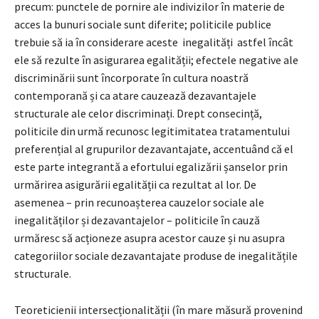
precum: punctele de pornire ale indivizilor în materie de
acces la bunuri sociale sunt diferite; politicile publice
trebuie să ia în considerare aceste inegalități astfel încât
ele să rezulte în asigurarea egalității; efectele negative ale
discriminării sunt încorporate în cultura noastră
contemporană și ca atare cauzează dezavantajele
structurale ale celor discriminați. Drept consecință,
politicile din urmă recunosc legitimitatea tratamentului
preferențial al grupurilor dezavantajate, accentuând că el
este parte integrantă a efortului egalizării șanselor prin
urmărirea asigurării egalității ca rezultat al lor. De
asemenea – prin recunoașterea cauzelor sociale ale
inegalităților și dezavantajelor – politicile în cauză
urmăresc să acționeze asupra acestor cauze și nu asupra
categoriilor sociale dezavantajate produse de inegalitățile
structurale.
Teoreticienii intersecționalității (în mare măsură provenind