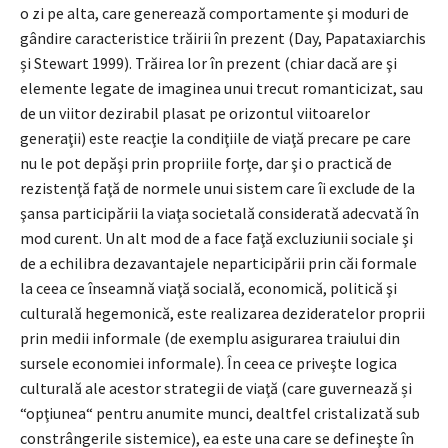
o zi pe alta, care generează comportamente şi moduri de
gândire caracteristice trăirii în prezent (Day, Papataxiarchis
și Stewart 1999). Trăirea lor în prezent (chiar dacă are şi
elemente legate de imaginea unui trecut romanticizat, sau
de un viitor dezirabil plasat pe orizontul viitoarelor
generaţii) este reacţie la condiţiile de viaţă precare pe care
nu le pot depăşi prin propriile forţe, dar şi o practică de
rezistenţă faţă de normele unui sistem care îi exclude de la
şansa participării la viaţa societală considerată adecvată în
mod curent. Un alt mod de a face faţă excluziunii sociale şi
de a echilibra dezavantajele neparticipării prin căi formale
la ceea ce înseamnă viaţă socială, economică, politică şi
culturală hegemonică, este realizarea dezideratelor proprii
prin medii informale (de exemplu asigurarea traiului din
sursele economiei informale). În ceea ce priveşte logica
culturală ale acestor strategii de viaţă (care guvernează și
“opţiunea“ pentru anumite munci, dealtfel cristalizată sub
constrângerile sistemice), ea este una care se defineşte în