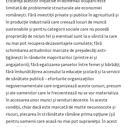
Eficienţa acestor iniţiative în domeniul ocupării este
limitată de problemele structurale ale economiei
românești. Fără investiții private și publice în agricultură și
în producție industrială care creează locuri de muncă
sustenabile și pentru categorii sociale care nu posedă
proprietăți de niciun fel și eventual sunt la o vârstă la care
nu mai pot recupera dezavantajele cumulate; fără
schimbarea atitudinilor marcate de prejudecăți anti-
țigănești în rândurile majoritarilor (printre ei și
angajatorii); fără egalizarea șanselor între femei și bărbăți;
fără îmbunătățirea accesului la educație școlară și la servicii
de sănătate publică – eforturile organizațiilor
neguvernamentale care organizează aceste cursuri, precum
și ale oamenilor care le frecventează nu se vor materializa
în accesarea unor munci și venituri decente. În aceste
condiții, chiar dacă este marcată de multe necunoscute și
riscuri, plecarea în străinătate rămâne prima opțiune (și)
pentru oamenii care acasă nu mai pot supraviețui. În acest