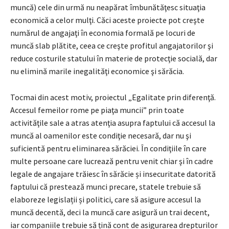
muncă) cele din urmă nu neapărat îmbunătăţesc situaţia
economică a celor mulţi. Căci aceste proiecte pot creşte
numărul de angajaţi în economia formală pe locuri de
muncă slab plătite, ceea ce creşte profitul angajatorilor şi
reduce costurile statului în materie de protecţie socială, dar
nu elimină marile inegalităţi economice şi sărăcia.
Tocmai din acest motiv, proiectul „Egalitate prin diferenţă.
Accesul femeilor rome pe piaţa muncii” prin toate
activităţile sale a atras atenţia asupra faptului că accesul la
muncă al oamenilor este condiţie necesară, dar nu şi
suficientă pentru eliminarea sărăciei. În condiţiile în care
multe persoane care lucrează pentru venit chiar şi în cadre
legale de angajare trăiesc în sărăcie și insecuritate datorită
faptului că prestează munci precare, statele trebuie să
elaboreze legislații și politici, care să asigure accesul la
muncă decentă, deci la muncă care asigură un trai decent,
iar companiile trebuie să țină cont de asigurarea drepturilor