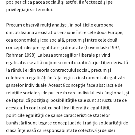
pot periclita pacea socială şi astfel îi afectează şi pe
privilegiaţii sistemului.
Precum observă mulți analiști, în politicile europene
dintotdeauna a existat o tensiune între cele două Europe,
cea economică și cea socială, precum și între cele două
concepții despre egalitate și dreptate (Lovenduski 1997,
Rahman 1998). La baza strategiilor liberale privind
egalitatea se află noțiunea meritocratică a justiției derivată
la rândul ei din teoria contractului social, precum și
celebrarea egalității în fața legii ca instrument al egalizării
șanselor individuale. Această concepție face abstracție de
relațiile sociale și de putere în care individul este înglobat, și
de faptul că poziția și posibilitățile sale sunt structurate de
acestea. În contrast cu politica liberală a egalității,
politicile egalității de șanse caracteristice statelor
bunăstării sunt legate conceptual de tradiția solidarității de
clasă înțeleasă ca responsabilitate colectivă și de idei