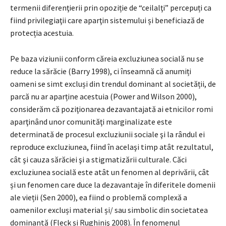
termenii diferenţierii prin opoziție de “ceilalţi” percepuți ca
fiind privilegiaţii care aparţin sistemului și beneficiază de
protecția acestuia.
Pe baza viziunii conform căreia excluziunea socială nu se
reduce la sărăcie (Barry 1998), ci înseamnă că anumiți
oameni se simt excluși din trendul dominant al societății, de
parcă nu ar aparține acestuia (Power and Wilson 2000),
considerăm că poziţionarea dezavantajată ai etnicilor romi
aparţinând unor comunităţi marginalizate este
determinată de procesul excluziunii sociale şi la rândul ei
reproduce excluziunea, fiind în acelaşi timp atât rezultatul,
cât şi cauza sărăciei şi a stigmatizării culturale. Căci
excluziunea socială este atât un fenomen al deprivării, cât
și un fenomen care duce la dezavantaje în diferitele domenii
ale vieții (Sen 2000), ea fiind o problemă complexă a
oamenilor excluși material și/ sau simbolic din societatea
dominantă (Fleck și Rughiniş 2008). În fenomenul