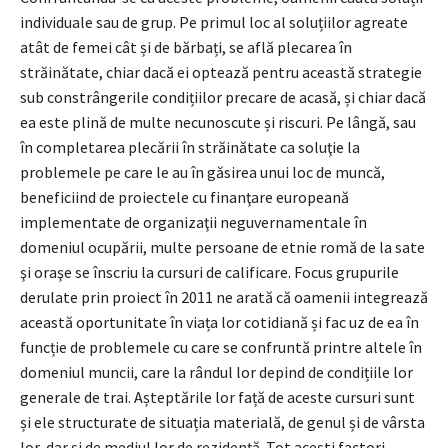
individuale sau de grup. Pe primul loc al soluțiilor agreate
atât de femei cât și de bărbați, se află plecarea în
străinătate, chiar dacă ei optează pentru această strategie
sub constrângerile condițiilor precare de acasă, și chiar dacă
ea este plină de multe necunoscute și riscuri. Pe lângă, sau
în completarea plecării în străinătate ca soluţie la
problemele pe care le au în găsirea unui loc de muncă,
beneficiind de proiectele cu finanţare europeană
implementate de organizaţii neguvernamentale în
domeniul ocupării, multe persoane de etnie romă de la sate
şi oraşe se înscriu la cursuri de calificare. Focus grupurile
derulate prin proiect în 2011 ne arată că oamenii integrează
această oportunitate în viața lor cotidiană și fac uz de ea în
funcție de problemele cu care se confruntă printre altele în
domeniul muncii, care la rândul lor depind de condițiile lor
generale de trai. Așteptările lor față de aceste cursuri sunt
și ele structurate de situația materială, de genul și de vârsta
lor, dar şi de mediul lor de rezidenţă. Tot acești factori