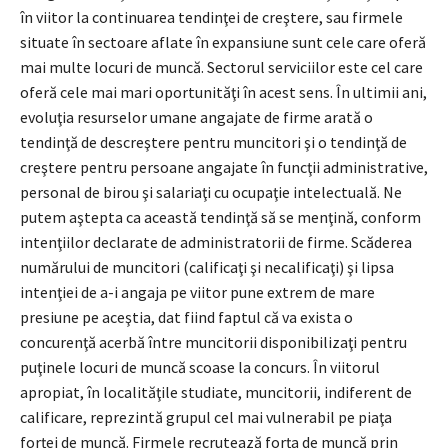
în viitor la continuarea tendinţei de creştere, sau firmele
situate în sectoare aflate în expansiune sunt cele care oferă
mai multe locuri de muncă. Sectorul serviciilor este cel care
oferă cele mai mari oportunităţi în acest sens. În ultimii ani,
evoluţia resurselor umane angajate de firme arată o
tendinţă de descreştere pentru muncitori şi o tendinţă de
creştere pentru persoane angajate în funcţii administrative,
personal de birou şi salariaţi cu ocupaţie intelectuală. Ne
putem aştepta ca această tendinţă să se menţină, conform
intenţiilor declarate de administratorii de firme. Scăderea
numărului de muncitori (calificaţi şi necalificaţi) şi lipsa
intenţiei de a-i angaja pe viitor pune extrem de mare
presiune pe aceştia, dat fiind faptul că va exista o
concurenţă acerbă între muncitorii disponibilizaţi pentru
puţinele locuri de muncă scoase la concurs. În viitorul
apropiat, în localităţile studiate, muncitorii, indiferent de
calificare, reprezintă grupul cel mai vulnerabil pe piaţa
forţei de muncă. Firmele recrutează forţa de muncă prin