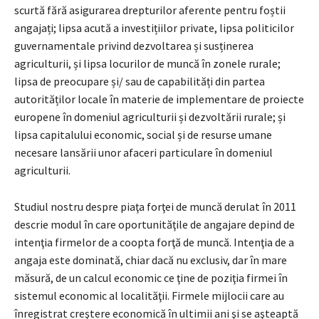
scurtă fără asigurarea drepturilor aferente pentru foștii
angajați; lipsa acută a investițiilor private, lipsa politicilor
guvernamentale privind dezvoltarea și susținerea
agriculturii, și lipsa locurilor de muncă în zonele rurale;
lipsa de preocupare și/ sau de capabilități din partea
autorităților locale în materie de implementare de proiecte
europene în domeniul agriculturii și dezvoltării rurale; și
lipsa capitalului economic, social și de resurse umane
necesare lansării unor afaceri particulare în domeniul
agriculturii.
Studiul nostru despre piaţa forţei de muncă derulat în 2011
descrie modul în care oportunităţile de angajare depind de
intenţia firmelor de a coopta forţă de muncă. Intenţia de a
angaja este dominată, chiar dacă nu exclusiv, dar în mare
măsură, de un calcul economic ce ţine de poziţia firmei în
sistemul economic al localităţii. Firmele mijlocii care au
înregistrat creştere economică în ultimii ani şi se aşteaptă