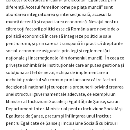
diferenţă. Accesul femeilor rome pe piaţa muncii” sunt
abordarea integratoarea și intersecțională, accesul la
muncă decentă şi capacitarea economică. Mesajul nostru
către toţi factorii politici este că România are nevoie de o
politică economică în care să integreze politicile sale
pentru romi, şi prin care să transpună în practică drepturile
social-economice asigurate prin legi şi reglementări
naţionale şi internaţionale (din domeniul muncii). În ceea ce
priveşte schimbările instituţionale care ar putea gestiona şi
soluţiona astfel de nevoi, echipa de implementare a
încheiat proiectul său comun prin lansarea către factori
decizionali naţionali şi europeni a propunerii privind crearea
unei structuri guvernamentale adecvate, de exemplu un
Minister al Incluziunii Sociale şi Egalităţii de Şanse, sau un
Departament Inter-Ministerial pentru Incluziune Socială şi
Egalitate de Şanse, precum şi înfiinţarea unui Institut
pentru Egalitate de Şanse şi Incluziune Socială cu birouri