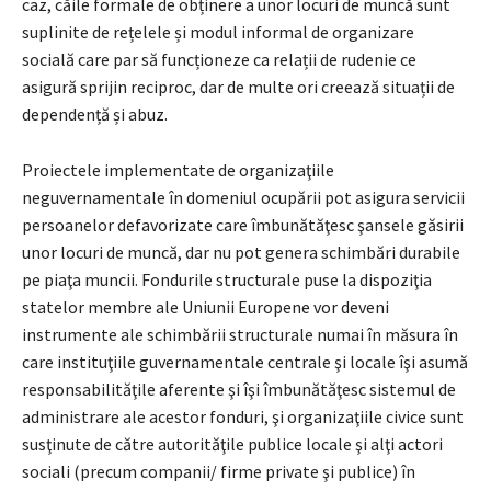
caz, căile formale de obținere a unor locuri de muncă sunt
suplinite de rețelele și modul informal de organizare
socială care par să funcționeze ca relații de rudenie ce
asigură sprijin reciproc, dar de multe ori creează situații de
dependență și abuz.
Proiectele implementate de organizaţiile
neguvernamentale în domeniul ocupării pot asigura servicii
persoanelor defavorizate care îmbunătăţesc şansele găsirii
unor locuri de muncă, dar nu pot genera schimbări durabile
pe piaţa muncii. Fondurile structurale puse la dispoziţia
statelor membre ale Uniunii Europene vor deveni
instrumente ale schimbării structurale numai în măsura în
care instituţiile guvernamentale centrale şi locale îşi asumă
responsabilităţile aferente şi îşi îmbunătăţesc sistemul de
administrare ale acestor fonduri, şi organizaţiile civice sunt
susţinute de către autorităţile publice locale şi alţi actori
sociali (precum companii/ firme private şi publice) în