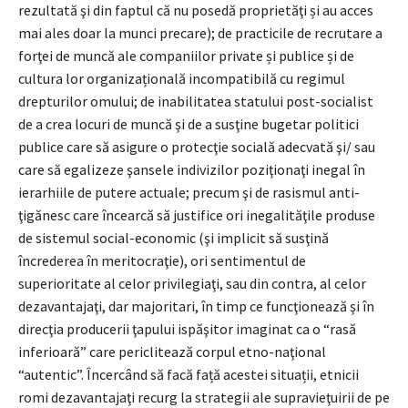
rezultată şi din faptul că nu posedă proprietăţi și au acces
mai ales doar la munci precare); de practicile de recrutare a
forţei de muncă ale companiilor private și publice și de
cultura lor organizațională incompatibilă cu regimul
drepturilor omului; de inabilitatea statului post-socialist
de a crea locuri de muncă şi de a susţine bugetar politici
publice care să asigure o protecţie socială adecvată şi/ sau
care să egalizeze şansele indivizilor poziţionaţi inegal în
ierarhiile de putere actuale; precum şi de rasismul anti-
ţigănesc care încearcă să justifice ori inegalităţile produse
de sistemul social-economic (şi implicit să susţină
încrederea în meritocraţie), ori sentimentul de
superioritate al celor privilegiaţi, sau din contra, al celor
dezavantajaţi, dar majoritari, în timp ce funcţionează şi în
direcţia producerii ţapului ispăşitor imaginat ca o “rasă
inferioară” care periclitează corpul etno-naţional
“autentic”. Încercând să facă față acestei situații, etnicii
romi dezavantajaţi recurg la strategii ale supravieţuirii de pe