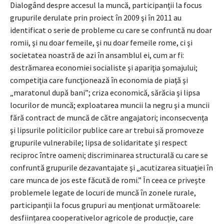
Dialogând despre accesul la muncă, participanţii la focus
grupurile derulate prin proiect în 2009 şi în 2011 au
identificat o serie de probleme cu care se confruntă nu doar
romii, şi nu doar femeile, şi nu doar femeile rome, ci şi
societatea noastră de azi în ansamblul ei, cum ar fi:
destrămarea economiei socialiste şi apariţia şomajului;
competiţia care funcţionează în economia de piaţă şi
„maratonul după bani”; criza economică, sărăcia şi lipsa
locurilor de muncă; exploatarea muncii la negru şi a muncii
fără contract de muncă de către angajatori; inconsecvenţa
şi lipsurile politicilor publice care ar trebui să promoveze
grupurile vulnerabile; lipsa de solidaritate şi respect
reciproc între oameni; discriminarea structurală cu care se
confruntă grupurile dezavantajate şi „acutizarea situaţiei în
care munca de jos este făcută de romi.” În ceea ce priveşte
problemele legate de locuri de muncă în zonele rurale,
participanţii la focus grupuri au menţionat următoarele:
desființarea cooperativelor agricole de producție, care