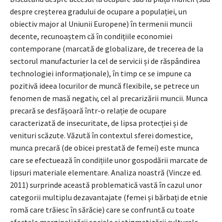
despre creșterea gradului de ocupare a populației, un
obiectiv major al Uniunii Europene) în termenii muncii
decente, recunoaștem că în condițiile economiei
contemporane (marcată de globalizare, de trecerea de la
sectorul manufacturier la cel de servicii și de răspândirea
technologiei informaționale), în timp ce se impune ca
pozitivă ideea locurilor de muncă flexibile, se petrece un
fenomen de masă negativ, cel al precarizării muncii. Munca
precară se desfășoară într-o relație de ocupare
caracterizată de insecuritate, de lipsa protecției și de
venituri scăzute. Văzută în contextul sferei domestice,
munca precară (de obicei prestată de femei) este munca
care se efectuează în condițiile unor gospodării marcate de
lipsuri materiale elementare. Analiza noastră (Vincze ed.
2011) surprinde această problematică vastă în cazul unor
categorii multiplu dezavantajate (femei și bărbați de etnie
romă care trăiesc în sărăcie) care se confruntă cu toate
efectele marginalizării sociale și stigmatizării culturale