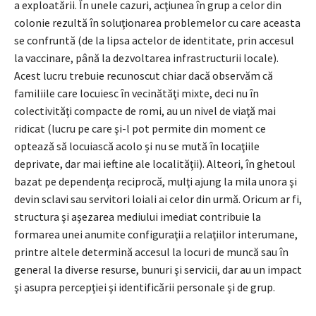
a exploatării. În unele cazuri, acţiunea în grup a celor din
colonie rezultă în soluţionarea problemelor cu care aceasta
se confruntă (de la lipsa actelor de identitate, prin accesul
la vaccinare, până la dezvoltarea infrastructurii locale).
Acest lucru trebuie recunoscut chiar dacă observăm că
familiile care locuiesc în vecinătăţi mixte, deci nu în
colectivităţi compacte de romi, au un nivel de viaţă mai
ridicat (lucru pe care şi-l pot permite din moment ce
optează să locuiască acolo şi nu se mută în locaţiile
deprivate, dar mai ieftine ale localităţii). Alteori, în ghetoul
bazat pe dependenţa reciprocă, mulţi ajung la mila unora şi
devin sclavi sau servitori loiali ai celor din urmă. Oricum ar fi,
structura şi aşezarea mediului imediat contribuie la
formarea unei anumite configuraţii a relaţiilor interumane,
printre altele determină accesul la locuri de muncă sau în
general la diverse resurse, bunuri şi servicii, dar au un impact
şi asupra percepţiei şi identificării personale şi de grup.