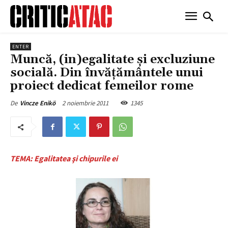
ENTER
Muncă, (in)egalitate şi excluziune
socială. Din învăţământele unui
proiect dedicat femeilor rome
2 noiembrie 2011
1345
De
Vincze Enikö
TEMA: Egalitatea şi chipurile ei