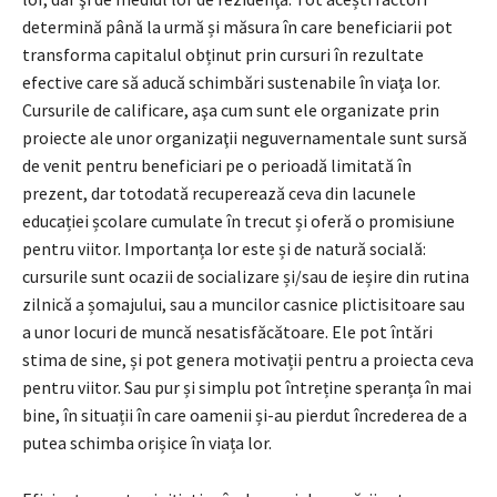
determină până la urmă și măsura în care beneficiarii pot
transforma capitalul obținut prin cursuri în rezultate
efective care să aducă schimbări sustenabile în viaţa lor.
Cursurile de calificare, aşa cum sunt ele organizate prin
proiecte ale unor organizaţii neguvernamentale sunt sursă
de venit pentru beneficiari pe o perioadă limitată în
prezent, dar totodată recuperează ceva din lacunele
educației școlare cumulate în trecut și oferă o promisiune
pentru viitor. Importanța lor este și de natură socială:
cursurile sunt ocazii de socializare și/sau de ieșire din rutina
zilnică a șomajului, sau a muncilor casnice plictisitoare sau
a unor locuri de muncă nesatisfăcătoare. Ele pot întări
stima de sine, și pot genera motivații pentru a proiecta ceva
pentru viitor. Sau pur și simplu pot întreține speranța în mai
bine, în situații în care oamenii și-au pierdut încrederea de a
putea schimba orișice în viața lor.