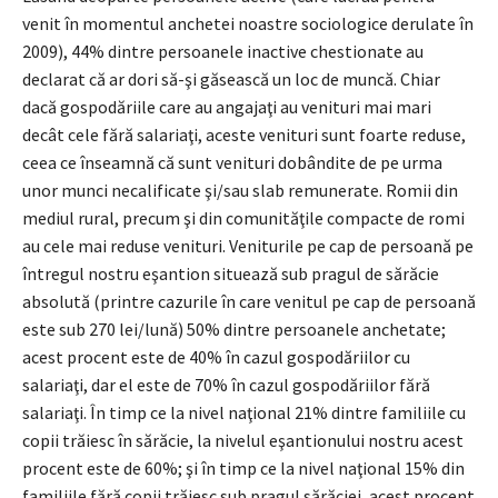
venit în momentul anchetei noastre sociologice derulate în
2009), 44% dintre persoanele inactive chestionate au
declarat că ar dori să-şi găsească un loc de muncă. Chiar
dacă gospodăriile care au angajaţi au venituri mai mari
decât cele fără salariaţi, aceste venituri sunt foarte reduse,
ceea ce înseamnă că sunt venituri dobândite de pe urma
unor munci necalificate şi/sau slab remunerate. Romii din
mediul rural, precum şi din comunităţile compacte de romi
au cele mai reduse venituri. Veniturile pe cap de persoană pe
întregul nostru eşantion situează sub pragul de sărăcie
absolută (printre cazurile în care venitul pe cap de persoană
este sub 270 lei/lună) 50% dintre persoanele anchetate;
acest procent este de 40% în cazul gospodăriilor cu
salariaţi, dar el este de 70% în cazul gospodăriilor fără
salariaţi. În timp ce la nivel naţional 21% dintre familiile cu
copii trăiesc în sărăcie, la nivelul eşantionului nostru acest
procent este de 60%; şi în timp ce la nivel naţional 15% din
familiile fără copii trăiesc sub pragul sărăciei, acest procent