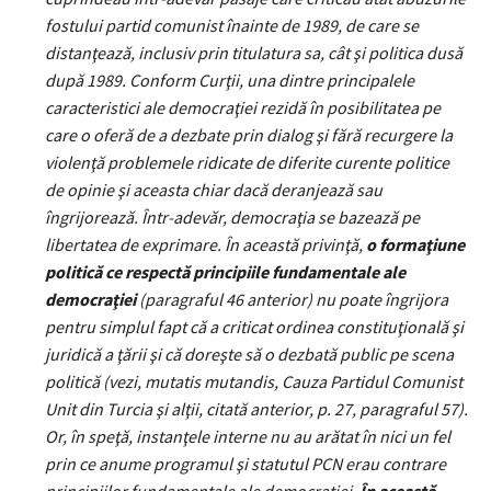
fostului partid comunist înainte de 1989, de care se
distanţează, inclusiv prin titulatura sa, cât şi politica dusă
după 1989. Conform Curţii, una dintre principalele
caracteristici ale democraţiei rezidă în posibilitatea pe
care o oferă de a dezbate prin dialog şi fără recurgere la
violenţă problemele ridicate de diferite curente politice
de opinie şi aceasta chiar dacă deranjează sau
îngrijorează. Într-adevăr, democraţia se bazează pe
libertatea de exprimare. În această privinţă,
o formaţiune
politică ce respectă principiile fundamentale ale
democraţiei
(paragraful 46 anterior) nu poate îngrijora
pentru simplul fapt că a criticat ordinea constituţională şi
juridică a ţării şi că doreşte să o dezbată public pe scena
politică (vezi, mutatis mutandis, Cauza Partidul Comunist
Unit din Turcia şi alţii, citată anterior, p. 27, paragraful 57).
Or, în speţă, instanţele interne nu au arătat în nici un fel
prin ce anume programul şi statutul PCN erau contrare