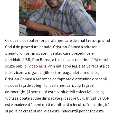
Cu ocazia dezbaterilor paralamentare de anul trecut privind
Codul de procedură penală, Cristian Ghinea a adresat
plenului un semn obscen, pentru care președintele
partidului USR, Dan Barna, a fost nevoit ulterior să își ceară
scuze public (video
aici
). Prin inițiativa legislativă recentă de
interzicere a organizațiilor și propagandei comuniste,
Cristian Ghinea a arătat că de fapt are o atitudine obscenă
nu doar față de colegii lui parlamentari, ci și față de
democrație. Și pentru că este o inițiativă colectivă, același
lucru se poate spune din păcate și despre USR. Inițiativa USR
este inadecvată pentru că manifestă o incultură sociologică
și politică crasă și mai ales este indecentă pentru că este