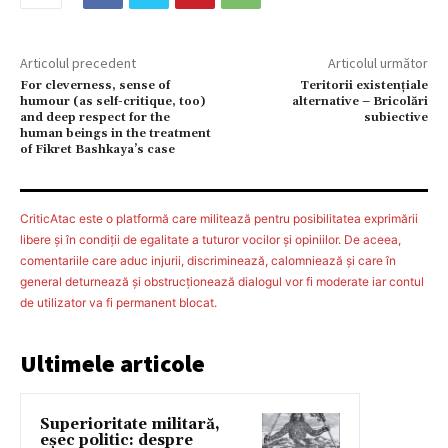
Articolul precedent
Articolul următor
For cleverness, sense of
Teritorii existenţiale
humour (as self-critique, too)
alternative – Bricolări
and deep respect for the
subiective
human beings in the treatment
of Fikret Bashkaya’s case
CriticAtac este o platformă care militează pentru posibilitatea exprimării
libere şi în condiţii de egalitate a tuturor vocilor şi opiniilor. De aceea,
comentariile care aduc injurii, discriminează, calomniează şi care în
general deturnează şi obstrucţionează dialogul vor fi moderate iar contul
de utilizator va fi permanent blocat.
Ultimele articole
Superioritate militară,
eșec politic: despre