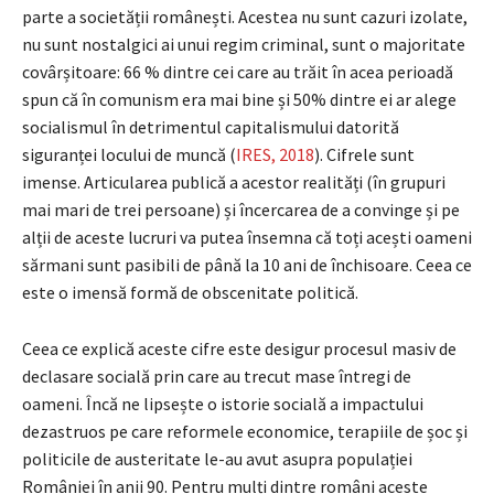
parte a societății românești. Acestea nu sunt cazuri izolate,
nu sunt nostalgici ai unui regim criminal, sunt o majoritate
covârșitoare: 66 % dintre cei care au trăit în acea perioadă
spun că în comunism era mai bine și 50% dintre ei ar alege
socialismul în detrimentul capitalismului datorită
siguranței locului de muncă (
IRES, 2018
). Cifrele sunt
imense.
Articularea publică a acestor realități (în grupuri
mai mari de trei persoane) și încercarea de a convinge și pe
alții de aceste lucruri va putea însemna că toți acești oameni
sărmani sunt pasibili de până la 10 ani de închisoare. Ceea ce
este o imensă formă de obscenitate politică.
Ceea ce explică aceste cifre este desigur procesul masiv de
declasare socială prin care au trecut mase întregi de
oameni. Încă ne lipsește o istorie socială a impactului
dezastruos pe care reformele economice, terapiile de șoc și
politicile de austeritate le-au avut asupra populației
României în anii 90. Pentru mulți dintre români aceste