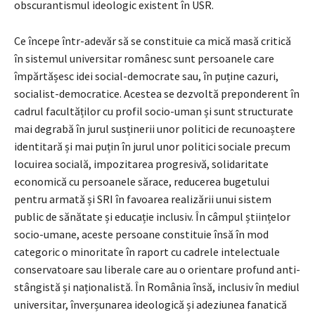
obscurantismul ideologic existent în USR.
Ce începe într-adevăr să se constituie ca mică masă critică
în sistemul universitar românesc sunt persoanele care
împărtășesc idei social-democrate sau, în puține cazuri,
socialist-democratice. Acestea se dezvoltă preponderent în
cadrul facultăților cu profil socio-uman și sunt structurate
mai degrabă în jurul susținerii unor politici de recunoaștere
identitară și mai puțin în jurul unor politici sociale precum
locuirea socială, impozitarea progresivă, solidaritate
economică cu persoanele sărace, reducerea bugetului
pentru armată și SRI în favoarea realizării unui sistem
public de sănătate și educație inclusiv. În câmpul științelor
socio-umane, aceste persoane constituie însă în mod
categoric o minoritate în raport cu cadrele intelectuale
conservatoare sau liberale care au o orientare profund anti-
stângistă și naționalistă. În România însă, inclusiv în mediul
universitar, înverșunarea ideologică și adeziunea fanatică