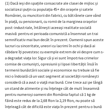
(1) Dacă ieși din spațiile consacrate ale clasei de mijloc și
socializezi puțin cu populația 45+ din orașele și satele
României, cu muncitorii din fabrici, cu bătrânele care vând
în piață, cu pensionarii, cu romii de la marginea orașelor
post-industriale, întâlnești aceeași realitate socială
masivă: pentru ei perioada comunistă a însemnat un trai
semnificativ mai bun decât în prezent. Oamenii spun aceste
lucruri cu sinceritate, uneori cu lacrimi în ochi și dacă ai
răbdare îți povestesc cu exemple extrem de vii despre cum s-
a degradat viața lor. Sigur că și ei sunt împotriva crimelor
comise de comuniști, opresiunii și lipsei libertății: însă în
termenii bunăstării sociale și economice nu trebuie să fie
nici o îndoială că un vast segment al societății românești
consideră că a avut o viață mai bună. Cine trece azi pe lângă
un stand de alimente și nu înțelege cât de mult înseamnă
pentru numeroși oameni din România faptul că 1 kg de
făină este redus de la 2,68 Ron la 2,19 Ron, nu poate să
înțeleagă cât de dificilă este viața în prezent pentru o bună