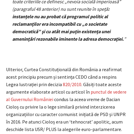
toate criteriile ce definesc „nevoia socială imperioasă”
(paragraful 48 anterior) nu sunt reunite în speţă
:
instanţele nu au probat că programul politic al
reclamanţilor era incompatibil cu „o societate
democratică” şi cu atât mai puţin existenţa unei
ameninţări rezonabile iminente la adresa democraţiei.
”
Ulterior, Curtea Constituțională din România a reafirmat
acest principiu precum și sentința CEDO când a respins
Legea lustrației prin decizia
820/2010
. Găsiți toate aceste
argumente elaborate articol cu articol în
punctul de vedere
al Guvernului României
condus la aceea vreme de Dacian
Cioloș cu privire la o lege similară privind interzicerea
organizațiilor cu caracter comunist inițiată de PSD și UNPR
în 2016. Pe atunci Cioloș era un ‘tehnocrat’ apolitic, acum
deschide lista USR/ PLUS la alegerile euro-parlamentare.