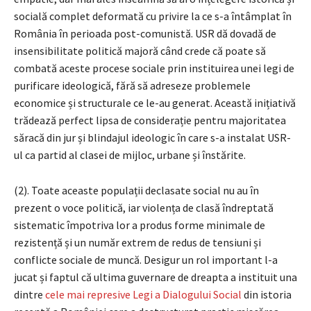
socială complet deformată cu privire la ce s-a întâmplat în
România în perioada post-comunistă. USR dă dovadă de
insensibilitate politică majoră când crede că poate să
combată aceste procese sociale prin instituirea unei legi de
purificare ideologică, fără să adreseze problemele
economice și structurale ce le-au generat. Această inițiativă
trădează perfect lipsa de considerație pentru majoritatea
săracă din jur și blindajul ideologic în care s-a instalat USR-
ul ca partid al clasei de mijloc, urbane și înstărite.
(2). Toate aceaste populații declasate social nu au în
prezent o voce politică, iar violența de clasă îndreptată
sistematic împotriva lor a produs forme minimale de
rezistență și un număr extrem de redus de tensiuni și
conflicte sociale de muncă. Desigur un rol important l-a
jucat și faptul că ultima guvernare de dreapta a instituit una
dintre
cele mai represive Legi a Dialogului Social
din istoria