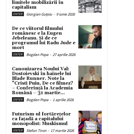
limitele mobilizării în
capitalism
Giorgian Guțoiu
-
9 iunie 2026
ENTER
De ce viitorul filmului
românesc e la Eugen
Jebeleanu. Și de ce
programul lui Radu Jude e
mort
Bogdan Popa
-
27 aprilie 2026
ENTER
Canonizarea Noului Val:
Dostoievski în hainele lui
Blade Runner. Note la
“Cristi Puiu, De ce filmez?
– Conferință la Academia
Română – 31 martie...
Bogdan Popa
-
1 aprilie 2026
ENTER
Futurism-ul fortărețelor
ca fațadă a capitalului
monopolist: Muskismul
Stefan Tiron
-
17 martie 2026
ENTER