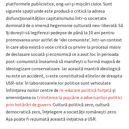
platformele publicistice, ong-uri și mișcări civice. Sunt
sigurele spații unde este produsă o critică la adresa
disfuncționalităților capitalismului într-o societate
dominată de o imensă hegemonie culturală neo-liberală. Să
îți dorești să legiferezi pedepse de până la 10 ani pentru
promovarea unor astfel de ‘idei comuniste’, într-un context
în care abia există o voce critică cu privire la procesul masiv
de declasare socială și economică ce a avut loc în perioada
post-comunistă înseamnă să manifești o formă majoră de
ideologizare conservatoare. Iar această mantră ideologică
nu este un accident, ci este constituitivă elitelor de dreapta
USR-iste: în laboratoarele lor politice sunt vehiculate
înființarea noilor centre de
re-educare politică forțată
și
amenințarea cu
trimiterea la pușcărie a adversarilor politici
prin hotărâri de guvern
. Cultură politică zero, cultură
democratică zero, înțelegere a societății românești zero.
Așa poate fi rezumată această inițiativa a USR.