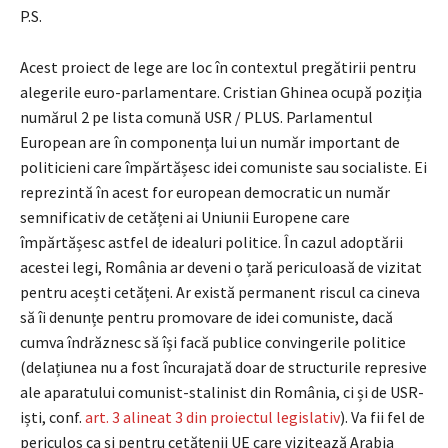
P.S.
Acest proiect de lege are loc în contextul pregătirii pentru
alegerile euro-parlamentare. Cristian Ghinea ocupă poziția
numărul 2 pe lista comună USR / PLUS. Parlamentul
European are în componența lui un număr important de
politicieni care împărtășesc idei comuniste sau socialiste. Ei
reprezintă în acest for european democratic un număr
semnificativ de cetățeni ai Uniunii Europene care
împărtășesc astfel de idealuri politice. În cazul adoptării
acestei legi, România ar deveni o țară periculoasă de vizitat
pentru acești cetățeni. Ar există permanent riscul ca cineva
să îi denunțe pentru promovare de idei comuniste, dacă
cumva îndrăznesc să își facă publice convingerile politice
(delațiunea nu a fost încurajată doar de structurile represive
ale aparatului comunist-stalinist din România, ci și de USR-
iști, conf.
art. 3 alineat 3 din proiectul legislativ
). Va fii fel de
periculos ca și pentru cetățenii UE care vizitează Arabia