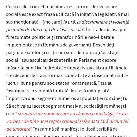
Ceea ce descrie cel mai bine acest proces de declasare
socială este exact fraza utilizată în inițativa legislativă mai
sus menționată: “[incitare]
la ură, la discriminare și violență
pe motiv de diferență de clasă socială
”. Într-adevăr, așa pot
fi rezumate politicile și transformările neo-liberale
implementate în România de guvernanți. Deschideți
paginile ziarelor și citiți cum sunt demonizați ‘asistații
sociali’ sau ascultați dezbaterile în Parlament despre
măsurile punitive îndreptate împotriva acestora. Ultimele
trei decenii de transformări capitaliste au însemnat multe
lucruri bune pentru societatea românească, însă au
însemnat și o violență brutală de clasă îndreptată
împotriva unui segment numeros al populației românești.
Să echivalezi acest segment masiv al societății românești
cu o “
structură de oameni care au rămas cu nostalgii și care
vorbesc de bine acel regim criminal și fac asta fără niciun fel
de timorare
” înseamnă să manifești o lipsă teribilă de
empatie, dar mai ales înseamnă să ai o înțelegere istorică și