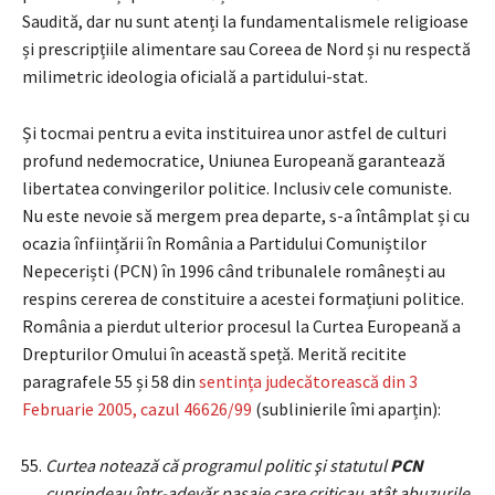
Saudită, dar nu sunt atenți la fundamentalismele religioase
și prescripțiile alimentare sau Coreea de Nord și nu respectă
milimetric ideologia oficială a partidului-stat.
Și tocmai pentru a evita instituirea unor astfel de culturi
profund nedemocratice, Uniunea Europeană garantează
libertatea convingerilor politice. Inclusiv cele comuniste.
Nu este nevoie să mergem prea departe, s-a întâmplat și cu
ocazia înființării în România a Partidului Comuniștilor
Nepeceriști (PCN) în 1996 când tribunalele românești au
respins cererea de constituire a acestei formațiuni politice.
România a pierdut ulterior procesul la Curtea Europeană a
Drepturilor Omului în această speță. Merită recitite
paragrafele 55 și 58 din
sentința judecătorească din 3
Februarie 2005, cazul 46626/99
(sublinierile îmi aparțin):
Curtea notează că programul politic şi statutul
PCN
cuprindeau într-adevăr pasaje care criticau atât abuzurile