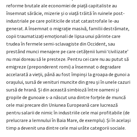
reforme brutale ale economiei de piață capitaliste au
însemnat sărăcie, mizerie și o viață trăită în ruinele post-
industriale pe care politicile de stat catastrofale le-au
generat. A însemnat o migrație masivă, familii destrămate,
copii traumatizați emoționali de lipsa unui părinte care
trudea în fermele semi-sclavagiste din Occident, sau
prestând munci menajere pe care cetățenii lumii ‘civilizate’
nu mai doreau să le presteze. Pentru cei care nu au putut să
emigreze (preponderent romi) a însemnat o degradare
accelarată a vieții, până au fost împinși la groapa de gunoi a
orașului, sursă de venituri muncite din greu și în unele cazuri
sursă de hrană. Și din această simbioză între oameni și
gropile de gunoaie s-a născut una dintre forțele de muncă
cele mai precare din Uniunea Europeană care lucrează
pentru salarii de nimic în industriile cele mai profitabile (de
prelucrare a lemnului în Baia Mare, de exemplu). Și în același
timp a devenit una dintre cele mai urâte categorii sociale.