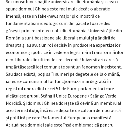
Se cunosc bine spațiile universitare din România și ceea ce
spune domnul Ghinea este mai mult decât o aberație
imensă, este un fake-news major și o mostră de
fundamentalism ideologic cum din păcate foarte des
găsești printre intelectualii din România. Universitățile din
România sunt bastioane ale liberalismului și gândirii de
dreapta și au avut un rol decisiv în producerea expertizelor
economice și politice în vederea legitimării transformărilor
neo-liberale din ultimele trei decenii. Universitari care să
împărtășească idei comuniste sunt un fenomen inexistent.
Sau dacă există, poți să îi numeri pe degetele de la o mână,
iar euro-comunismul lor funcționează mai degrabă în
registrul unora dintre cei 51 de Euro-parlamentari care
alcătuiesc grupul Stângii Unite Europene / Stânga Verde
Nordică. Și domnul Ghinea dorește să devină un membru al
acestei instituții, însă este departe de cultura democratică
și politică pe care Parlamentul European o manifestă.
Atitudinea domniei sale este însă emblematică pentru