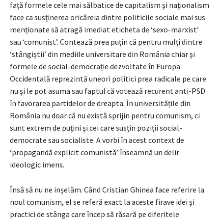
față formele cele mai sălbatice de capitalism și naționalism
face ca susținerea oricăreia dintre politicile sociale mai sus
menționate să atragă imediat eticheta de ‘sexo-marxist’
sau ‘comunist’. Contează prea puțin că pentru mulți dintre
‘stângiștii’ din mediile universitare din România chiar și
formele de social-democrație dezvoltate în Europa
Occidentală reprezintă uneori politici prea radicale pe care
nu și le pot asuma sau faptul că votează recurent anti-PSD
în favorarea partidelor de dreapta. În universitățile din
România nu doar că nu există sprijin pentru comunism, ci
sunt extrem de puțini și cei care susțin poziții social-
democrate sau socialiste. A vorbi în acest context de
‘propagandă explicit comunistă’ înseamnă un delir
ideologic imens.
Însă să nu ne inșelăm. Când Cristian Ghinea face referire la
noul comunism, el se referă exact la aceste firave idei și
practici de stânga care încep să răsară pe diferitele