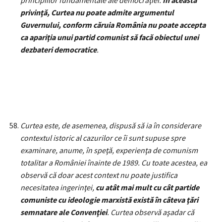
principiilor fundamentale ale democraţiei.
În această
privinţă, Curtea nu poate admite argumentul
Guvernului, conform căruia România nu poate accepta
ca apariţia unui partid comunist să facă obiectul unei
dezbateri democratice
.
Curtea este, de asemenea, dispusă să ia în considerare
contextul istoric al cazurilor ce îi sunt supuse spre
examinare, anume, în speţă, experienţa de comunism
totalitar a României înainte de 1989. Cu toate acestea, ea
observă că doar acest context nu poate justifica
necesitatea ingerinţei,
cu atât mai mult cu cât partide
comuniste cu ideologie marxistă există în câteva ţări
semnatare ale Convenţiei
. Curtea observă aşadar că