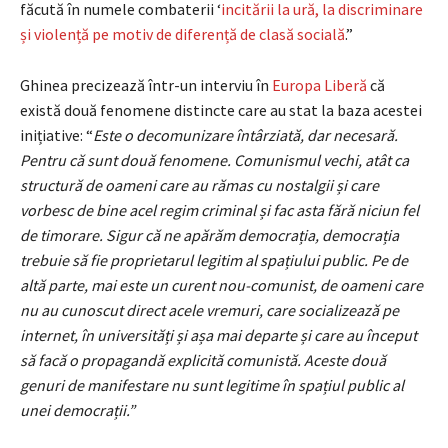
făcută în numele combaterii ‘
incitării la ură, la discriminare
și violență pe motiv de diferență de clasă socială
.”
Ghinea precizează într-un interviu în
Europa Liberă
că
există două fenomene distincte care au stat la baza acestei
inițiative: “
Este o decomunizare întârziată, dar necesară.
Pentru că sunt două fenomene. Comunismul vechi, atât ca
structură de oameni care au rămas cu nostalgii și care
vorbesc de bine acel regim criminal și fac asta fără niciun fel
de timorare. Sigur că ne apărăm democrația, democrația
trebuie să fie proprietarul legitim al spațiului public. Pe de
altă parte, mai este un curent nou-comunist, de oameni care
nu au cunoscut direct acele vremuri, care socializează pe
internet, în universități și așa mai departe și care au început
să facă o propagandă explicită comunistă. Aceste două
genuri de manifestare nu sunt legitime în spațiul public al
unei democrații.”