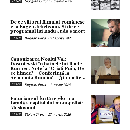
Giorgian Guțoiu
-
9 iunie 2026
ENTER
De ce viitorul filmului românesc
e la Eugen Jebeleanu. Și de ce
programul lui Radu Jude e mort
Bogdan Popa
-
27 aprilie 2026
ENTER
Canonizarea Noului Val:
Dostoievski în hainele lui Blade
Runner. Note la “Cristi Puiu, De
ce filmez? – Conferință la
Academia Română – 31 martie...
Bogdan Popa
-
1 aprilie 2026
ENTER
Futurism-ul fortărețelor ca
fațadă a capitalului monopolist:
Muskismul
Stefan Tiron
-
17 martie 2026
ENTER