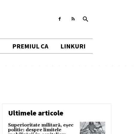
I
PREMIUL CA
LINKURI
Ultimele articole
Superioritate militară, eșec
politic: despre limitele