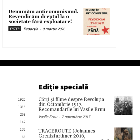
Denunțăm anticomunismul.
Revendicăm dreptul la o
societate fără exploatare!
Redacția
-
9 martie 2026
ENTER
Ediție specială
Cărţi şi filme despre Revoluţia
1920
din Octombrie 1917.
1385
Recomandările lui Vasile Ernu
268
Vasile Ernu
-
7 noiembrie 2017
142
136
TRACEROUTE (Johannes
Grentzfurthner 2016,
68