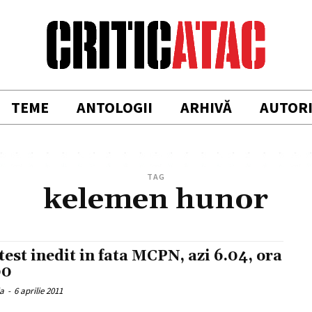
TEME
ANTOLOGII
ARHIVĂ
AUTOR
TAG
kelemen hunor
test inedit in fata MCPN, azi 6.04, ora
00
ia
-
6 aprilie 2011