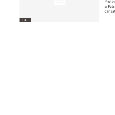
Protest
si Patrimoniului N
dansat
INSERT