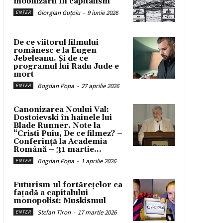
mobilizării în capitalism
Giorgian Guțoiu
-
9 iunie 2026
ENTER
De ce viitorul filmului
românesc e la Eugen
Jebeleanu. Și de ce
programul lui Radu Jude e
mort
Bogdan Popa
-
27 aprilie 2026
ENTER
Canonizarea Noului Val:
Dostoievski în hainele lui
Blade Runner. Note la
“Cristi Puiu, De ce filmez? –
Conferință la Academia
Română – 31 martie...
Bogdan Popa
-
1 aprilie 2026
ENTER
Futurism-ul fortărețelor ca
fațadă a capitalului
monopolist: Muskismul
Stefan Tiron
-
17 martie 2026
ENTER