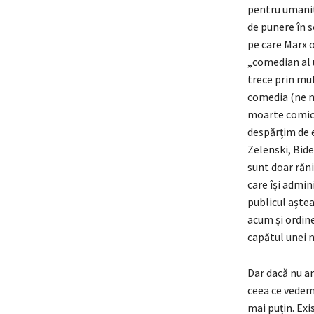
pentru umanita
de punere în s
pe care Marx o
„comedian al u
trece prin mu
comedia (ne ma
moarte comică
despărțim de e
Zelenski, Bide
sunt doar răni
care își admin
publicul aștea
acum și ordin
capătul unei n
Dar dacă nu a
ceea ce vedem
mai puțin. Exi