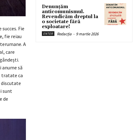
Denunțăm
anticomunismul.
Revendicăm dreptul la
o societate fără
exploatare!
 succes. Fie
Redacția
-
9 martie 2026
ENTER
, fie reiau
interumane. A
l, care
 gândești.
și anume să
t tratate ca
i discutate
i sunt
e de