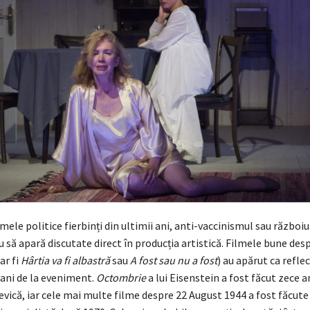
mele politice fierbinți din ultimii ani, anti-vaccinismul sau războiu
u să apară discutate direct în producția artistică. Filmele bune des
ar fi
Hârtia va fi albastră
sau
A fost sau nu a fost
) au apărut ca reflecț
 ani de la eveniment.
Octombrie
a lui Eisenstein a fost făcut zece a
evică, iar cele mai multe filme despre 22 August 1944 a fost făcute