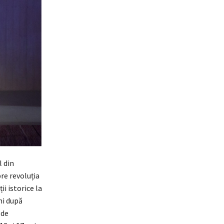
l din
pre revoluția
ii istorice la
ni după
 de