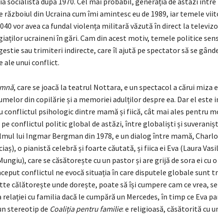
 socialistă după 1970. Cel mai probabil, generația de astăzi între 1
de războiul din Ucraina cum îmi amintesc eu de 1989, iar temele vii
2040 vor avea ca fundal violența militară văzută în direct la televizo
iaților ucraineni în gări. Cam din acest motiv, temele politice sens
gestie sau trimiteri indirecte, care îl ajută pe spectator să se gând
e ale unui conflict.
amnă
, care se joacă la teatrul Nottara, e un spectacol a cărui miza 
elor din copilărie și a memoriei adulților despre ea. Dar el este 
 conflictul psihologic dintre mamă și fiică, cât mai ales pentru m
pe conflictul politic global de astăzi, între globaliști și suveranișt
ilmul lui Ingmar Bergman din 1978, e un dialog între mamă, Charlo
iaș), o pianistă celebră și foarte căutată, și fiica ei Eva (Laura Vasi
Mungiu), care se căsătorește cu un pastor și are grijă de sora ei cu 
nceput conflictul ne evocă situația în care disputele globale sunt t
tte călătorește unde dorește, poate să își cumpere cam ce vrea, s
relației cu familia dacă le cumpără un Mercedes, în timp ce Eva pa
un stereotip de
Coaliția pentru familie
: e religioasă, căsătorită cu u