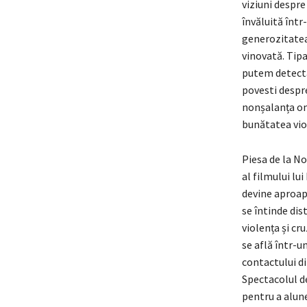
viziuni despre
învăluită într
generozitatea 
vinovată. Tipa
putem detecta 
povesti despre
nonșalanța omu
bunătatea viol
Piesa de la No
al filmului lu
devine aproape
se întinde dis
violența și cr
se află într-u
contactului di
Spectacolul d
pentru a alun