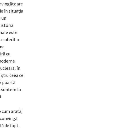
onvingătoare
e în situația
a un
istoria
nale este
u suferit o
 ne
iră cu
 moderne
ucleară, în
 știu ceea ce
e poartă
, suntem la
.
e cum arată,
 convingă
lă de fapt.