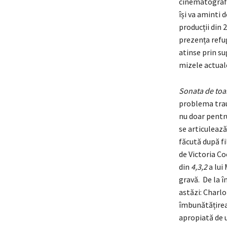
cinematografia
își va aminti 
producții din 
prezența refug
atinse prin su
mizele actual
Sonata de to
problema traum
nu doar pentru
se articulează 
făcută după f
de Victoria Coc
din
4,3,2
a lui 
gravă. De la î
astăzi: Charlo
îmbunătățirea 
apropiată de 