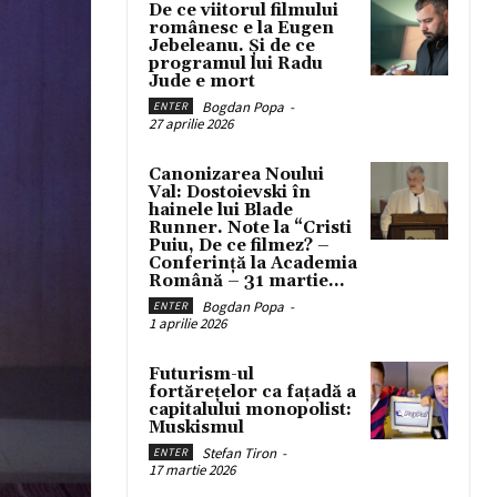
De ce viitorul filmului
românesc e la Eugen
Jebeleanu. Și de ce
programul lui Radu
Jude e mort
Bogdan Popa
-
ENTER
27 aprilie 2026
Canonizarea Noului
Val: Dostoievski în
hainele lui Blade
Runner. Note la “Cristi
Puiu, De ce filmez? –
Conferință la Academia
Română – 31 martie...
Bogdan Popa
-
ENTER
1 aprilie 2026
Futurism-ul
fortărețelor ca fațadă a
capitalului monopolist:
Muskismul
Stefan Tiron
-
ENTER
17 martie 2026