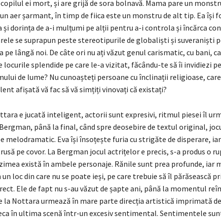
 copilul ei mort, și are grijă de sora bolnavă. Mama pare un monst
-un aer șarmant, în timp de fiica este un monstru de alt tip. Ea își 
și dorința de a-i mulțumi pe alții pentru a-i controla și încărca con
rele se suprapun peste stereotipurile de globaliști și suveraniști pe
pe lângă noi. De câte ori nu ați văzut genul carismatic, cu bani, ca
 locurile splendide pe care le-a vizitat, făcându-te să îi invidiezi p
lui de lume? Nu cunoașteți persoane cu înclinații religioase, care
ent afișată vă fac să vă simțiți vinovați că existați?
ttara e jucată inteligent, actorii sunt expresivi, ritmul piesei îl u
i Bergman, până la final, când spre deosebire de textul original, joc
 melodramatic. Eva își însoțește furia cu strigăte de disperare, ia
trusă pe covor. La Bergman jocul actrițelor e precis, s-a produs o ru
uzimea există în ambele personaje. Rănile sunt prea profunde, iar m
n un loc din care nu se poate ieși, pe care trebuie să îl părăsească pr
rect. Ele de fapt nu s-au văzut de șapte ani, până la momentul reînt
e la Nottara urmează în mare parte direcția artistică imprimată 
eca în ultima scenă într-un excesiv sentimental. Sentimentele sun