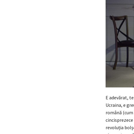
E adevărat, te
Ucraina, e gre
română (cum 
cincisprezece
revoluția bolș