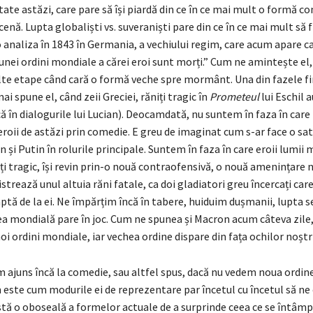
te astăzi, care pare să își piardă din ce în ce mai mult o formă c
cenă. Lupta globaliști vs. suveraniști pare din ce în ce mai mult să fi
 analiza în 1843 în Germania, a vechiului regim, care acum apare c
nei ordini mondiale a cărei eroi sunt morți.” Cum ne amintește el, 
lte etape când cară o formă veche spre mormânt. Una din fazele fi
i spune el, când zeii Greciei, răniți tragic în
Prometeul
lui Eschil a
 în dialogurile lui Lucian). Deocamdată, nu suntem în faza în care
roii de astăzi prin comedie. E greu de imaginat cum s-ar face o sat
n și Putin în rolurile principale. Suntem în faza în care eroii lumii
ți tragic, își revin prin-o nouă contraofensivă, o nouă amenințare n
istrează unul altuia răni fatale, ca doi gladiatori greu încercați care
ptă de la ei. Ne împărțim încă în tabere, huiduim dușmanii, lupta s
ea mondială pare în joc. Cum ne spunea și Macron acum câteva zile
oi ordini mondiale, iar vechea ordine dispare din fața ochilor noștri
m ajuns încă la comedie, sau altfel spus, dacă nu vedem noua ordin
 este cum modurile ei de reprezentare par încetul cu încetul să ne
stă o oboseală a formelor actuale de a surprinde ceea ce se întâmp