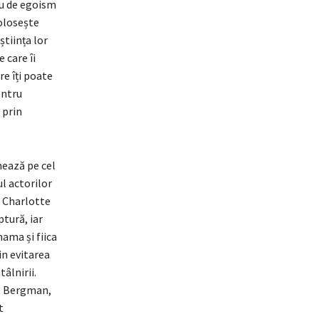
ru de egoism
folosește
știința lor
 care îi
re îți poate
entru
 prin
rmează pe cel
ul actorilor
r Charlotte
ptură, iar
ama și fiica
in evitarea
âlnirii.
de Bergman,
t