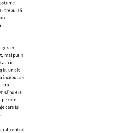
costume.
ar trebui să
oate
n
sugera o
t, mai puțin
tată în
giu, un alt
 a început să
u era
amnă
nu era
l pe care
e care își
lt.
derat central