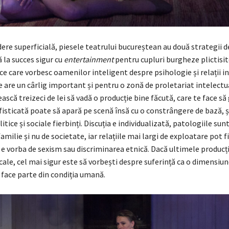
ere superficială, piesele teatrului bucureștean au două strategii de
 la succes sigur cu
entertainment
pentru cupluri burgheze plictisite
ice care vorbesc oamenilor inteligent despre psihologie și relații 
 are un cârlig important și pentru o zonă de proletariat intelectua
ască treizeci de lei să vadă o producție bine făcută, care te face să
fisticată poate să apară pe scenă însă cu o constrângere de bază, 
tice și sociale fierbinți. Discuția e individualizată, patologiile sun
milie și nu de societate, iar relațiile mai largi de exploatare pot f
e vorba de sexism sau discriminarea etnică. Dacă ultimele producți
cale, cel mai sigur este să vorbești despre suferință ca o dimensiun
 face parte din condiția umană.