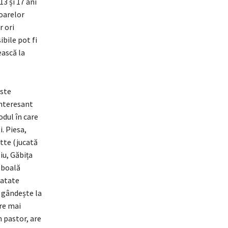
3 și 17 ani
toarelor
r ori
ibile pot fi
ească la
este
interesant
odul în care
i. Piesa,
tte (jucată
liu, Găbița
o boală
ratate
e gândește la
re mai
n pastor, are