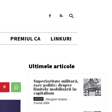
I
PREMIUL CA
LINKURI
Ultimele articole
Superioritate militară,
eșec politic: despre
limitele mobilizării în
capitalism
Giorgian Guțoiu
-
ENTER
9 iunie 2026