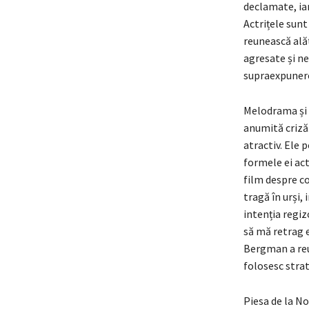
declamate, iar
Actrițele sunt
reunească alăt
agresate și ne
supraexpuner
Melodrama și s
anumită criză
atractiv. Ele 
formele ei act
film despre co
tragă în urși,
intenția regiz
să mă retrag e
Bergman a reuș
folosesc stra
Piesa de la No