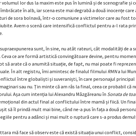
 volumul lor dus la maxim este pus în lumină și de scenografie și 
 îmbrăcate în alb, iar scena este mai degrabă a două inocențe care 
uri de sora bolnavă, într-o comuniune a victimelor care au fost t
iubite. Avem o scenă care intensifică conflictul pentru a-l rata pri
e.
upraexpunerea sunt, în sine, nu atât rateuri, cât modalități de a 
. Ceva ce are formă artistică convingătoare devine, pentru momen
pot să arate că o anumită situație, de fapt, nu mai poate fi reprezen
uale. În alt registru, îmi amintesc de finalul filmului
RMN
a lui Mun
nflictul între globaliști și suveraniști, în care personajul principal
 imaginari sau nu. Țin minte că am râs la final, ceea ce probabil că n
orului. Așa cum intenția lui Alexandru Mâzgăreanu în
Sonata de to
moțional din actul final al conflictului între mamă și fiică. Un fina
it să îl prindă mult mai bine, când ne-a pus în fața a două personaj
tegiile pentru a adânci și mai mult o ruptură care s-a produs demu
ttara mă face să observ este că există situația unui conflict, consi