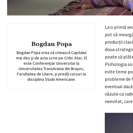
La o primă ved
pot să meargă
producții clas
Bogdan Popa
doua strategie
Bogdan Popa vrea să citească Capitalul
poate să plăte
mai des și de asta scrie pe Critic Atac. El
este Conferențiar Universitar la
Psihologia so
Universitatea Transilvania din Brașov,
evite teme poli
Facultatea de Litere, și predă cursuri la
probleme de fa
disciplina Studii Americane
.
eventual dacă 
văzute ca radi
neevitat, care