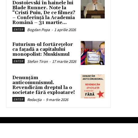
Dostoievski în hainele lui
Blade Runner. Note la
“Cristi Puiu, De ce filmez?
– Conferință la Academia
Română – 31 martie...
Bogdan Popa
-
1 aprilie 2026
ENTER
Futurism-ul fortărețelor
ca fațadă a capitalului
monopolist: Muskismul
Stefan Tiron
-
17 martie 2026
ENTER
Denunțăm
anticomunismul.
Revendicăm dreptul la o
societate fără exploatare!
Redacția
-
9 martie 2026
ENTER