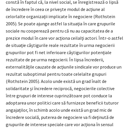
constă în faptul că, la nivel social, se înregistrează o lipsă
de încredere în ceea ce priveşte modul de acţiune al
celorlalte organizaţii implicate în negociere (Rothstein
2005). Se poate ajunge astfel la situaţia în care grupurile
sociale nu cooperează pentru că nu au capacitatea de a
prezice modul în care vor acţiona ceilalţi actori. Într-o astfel
de situaţie câştigurile reale rezultate în urma negocierii
grupurilor pot fi net inferioare câştigurilor potenţiale
rezultate de pe urma negocierii. În lipsa încrederii,
externalităţile cauzate de acţiunile sindicale vor produce un
rezultat suboptimal pentru toate celelalte grupuri
(Rothstein 2005). Acolo unde există un grad înalt de
solidaritate şi încredere reciprocă, negocierile colective
între grupuri de interese cuprinzătoare pot conduce la
adoptarea unor politici care să furnizeze beneficii tuturor
angajaţilor, în schimb acolo unde există un grad mic de
încredere socială, puterea de negociere va fi deţinută de
grupurile de interese speciale care vor acţiona în sensul