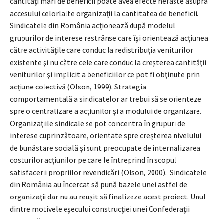
cantităţi mari de beneficii poate avea efecte nefaste asupra
accesului celorlalte organizaţii la cantitatea de beneficii.
Sindicatele din România acţionează după modelul
grupurilor de interese restrânse care îşi orientează acţiunea
către activităţile care conduc la redistribuţia veniturilor
existente şi nu către cele care conduc la creşterea cantităţii
veniturilor şi implicit a beneficiilor ce pot fi obţinute prin
acţiune colectivă (Olson, 1999). Strategia
comportamentală a sindicatelor ar trebui să se orienteze
spre o centralizare a acţiunilor şi a modului de organizare.
Organizaţiile sindicale se pot concentra în grupuri de
interese cuprinzătoare, orientate spre creşterea nivelului
de bunăstare socială şi sunt preocupate de internalizarea
costurilor acţiunilor pe care le întreprind în scopul
satisfacerii propriilor revendicări (Olson, 2000). Sindicatele
din România au încercat să pună bazele unei astfel de
organizaţii dar nu au reuşit să finalizeze acest proiect. Unul
dintre motivele eşecului construcţiei unei Confederaţii