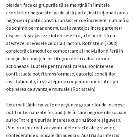
pierderi face ca grupurile să se menţină în limitele
acordurilor negociate; pe de altă parte, instituţionalizarea
negocierii poate construi un sistem de încredere mutuală şi
de schimb permanent mutual avantajos între parteneri
dispuşi să-şi ajusteze interesele în aşa fel încât să nu
afecteze interesele celorlalţi actori. Rothstein (2008)
consideră că modul de comportare al indivizilor diferă în
funcţie de condiţiile instituţionale în cadrul cărora
acţionează. Luptele pentru realizarea unor interese
conflictuale pot fi transformate, datorită condiţiilor
instituţionale, în strategii de cooperare orientate spre
obţinerea de avantaje mutuale (Rothstein)
Externalităţile cauzate de acţiunea grupurilor de interese
pot fi internalizate în condiţiile în care negocierile sociale
au loc între grupuri de interese cuprinzătoare şi guvern.
Pentru a internaliza eventualele efecte ale grevelor,
confederaţiile sindicale din Suedia şi Austria au interzis