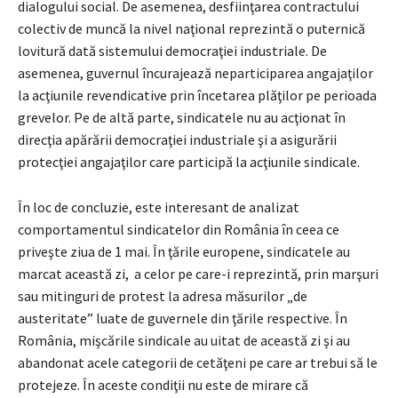
dialogului social. De asemenea, desfiinţarea contractului
colectiv de muncă la nivel naţional reprezintă o puternică
lovitură dată sistemului democraţiei industriale. De
asemenea, guvernul încurajează neparticiparea angajaţilor
la acţiunile revendicative prin încetarea plăţilor pe perioada
grevelor. Pe de altă parte, sindicatele nu au acţionat în
direcţia apărării democraţiei industriale şi a asigurării
protecţiei angajaţilor care participă la acţiunile sindicale.
În loc de concluzie, este interesant de analizat
comportamentul sindicatelor din România în ceea ce
priveşte ziua de 1 mai. În ţările europene, sindicatele au
marcat această zi, a celor pe care-i reprezintă, prin marşuri
sau mitinguri de protest la adresa măsurilor „de
austeritate” luate de guvernele din ţările respective. În
România, mişcările sindicale au uitat de această zi şi au
abandonat acele categorii de cetăţeni pe care ar trebui să le
protejeze. În aceste condiţii nu este de mirare că