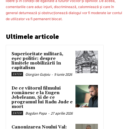
libere şi în condiţii de egalitate a tuturor vocilor şi opiniilor. De aceea,
comentariile care aduc injurii, discriminează, calomniează şi care în
general deturnează şi obstrucţionează dialogul vor fi moderate iar contul
de utilizator va fi permanent blocat.
Ultimele articole
Superioritate militară,
eșec politic: despre
limitele mobilizării în
capitalism
Giorgian Guțoiu
-
9 iunie 2026
ENTER
De ce viitorul filmului
românesc e la Eugen
Jebeleanu. Și de ce
programul lui Radu Jude e
mort
Bogdan Popa
-
27 aprilie 2026
ENTER
Canonizarea Noului Val: