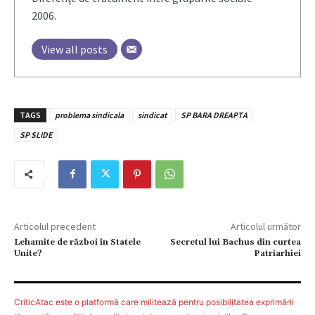
2006.
View all posts
TAGS
problema sindicala
sindicat
SP BARA DREAPTA
SP SLIDE
Articolul precedent
Articolul următor
Lehamite de război în Statele
Secretul lui Bachus din curtea
Unite?
Patriarhiei
CriticAtac este o platformă care militează pentru posibilitatea exprimării