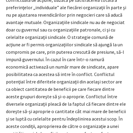
preferinţelor „individuale” ale fiecărei organizaţii în parte şi
nu pe ajustarea revendicărilor prin negocieri care să aducă
avantaje mutuale. Organizaţiile sindicale nu au de negociat
doar cu guvernul sau cu organizaţiile patronale, ci şi cu
celelalte organizaţii sindicale. O strategie comună de
acţiune ar fi permis organizaţiilor sindicale să ajungă la un
compromis pe care, prin puterea crescută de presiune, să-l
impună guvernului. În cazul în care într-o ramură
economică activează un număr mare de sindicate, apare
posibilitatea ca acestea să intre în conflict. Conflictul
potenţial între diferitele organizaţii din acelaşi sector are
ca obiect cantitatea de beneficii pe care fiecare dintre
aceste grupuri doreşte să şi-o aproprie. Conflictul între
diversele organizaţii pleacă de la faptul că fiecare dintre ele
doreşte să-şi aproprie o cantitate cât mai mare de beneficii
şi se luptă cu celelalte pentru îndeplinirea acestui scop. În
aceste condiţii, aproprierea de către o organizaţie a unei