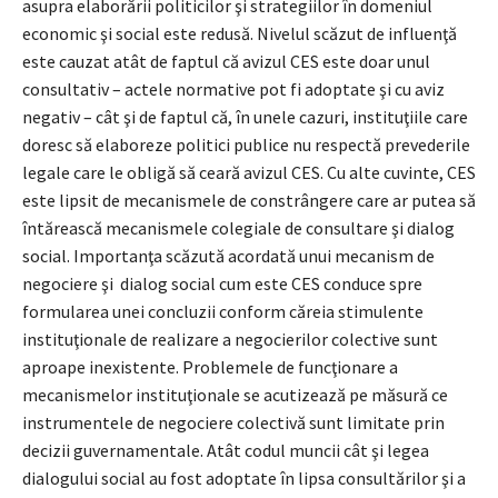
asupra elaborării politicilor şi strategiilor în domeniul
economic şi social este redusă. Nivelul scăzut de influenţă
este cauzat atât de faptul că avizul CES este doar unul
consultativ – actele normative pot fi adoptate şi cu aviz
negativ – cât şi de faptul că, în unele cazuri, instituţiile care
doresc să elaboreze politici publice nu respectă prevederile
legale care le obligă să ceară avizul CES. Cu alte cuvinte, CES
este lipsit de mecanismele de constrângere care ar putea să
întărească mecanismele colegiale de consultare şi dialog
social. Importanţa scăzută acordată unui mecanism de
negociere şi dialog social cum este CES conduce spre
formularea unei concluzii conform căreia stimulente
instituţionale de realizare a negocierilor colective sunt
aproape inexistente. Problemele de funcţionare a
mecanismelor instituţionale se acutizează pe măsură ce
instrumentele de negociere colectivă sunt limitate prin
decizii guvernamentale. Atât codul muncii cât şi legea
dialogului social au fost adoptate în lipsa consultărilor şi a