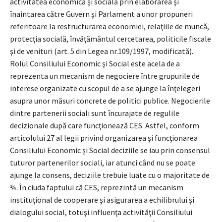
activitatea economică şi socială prin elaborarea şi
înaintarea către Guvern şi Parlament a unor propuneri
referitoare la restructurarea economiei, relaţiile de muncă,
protecţia socială, învăţământul cercetarea, politicile fiscale
şi de venituri (art. 5 din Legea nr.109/1997, modificată).
Rolul Consiliului Economic şi Social este acela de a
reprezenta un mecanism de negociere între grupurile de
interese organizate cu scopul de a se ajunge la înţelegeri
asupra unor măsuri concrete de politici publice. Negocierile
dintre partenerii sociali sunt încurajate de regulile
decizionale după care funcţionează CES. Astfel, conform
articolului 27 al legii privind organizarea şi funcţionarea
Consiliului Economic şi Social deciziile se iau prin consensul
tuturor partenerilor sociali, iar atunci când nu se poate
ajunge la consens, deciziile trebuie luate cu o majoritate de
¾. În ciuda faptului că CES, reprezintă un mecanism
instituţional de cooperare şi asigurarea a echilibrului şi
dialogului social, totuşi influenţa activităţii Consiliului