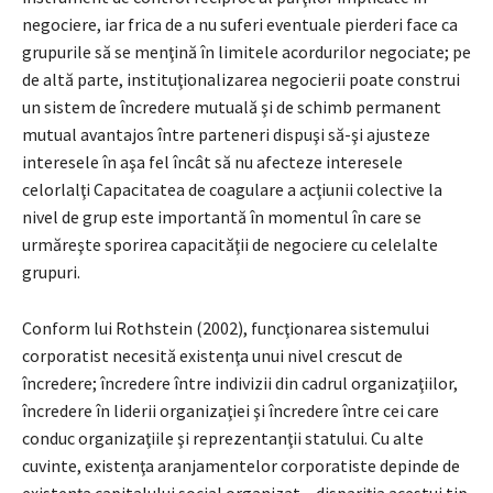
negociere, iar frica de a nu suferi eventuale pierderi face ca
grupurile să se menţină în limitele acordurilor negociate; pe
de altă parte, instituţionalizarea negocierii poate construi
un sistem de încredere mutuală şi de schimb permanent
mutual avantajos între parteneri dispuşi să-şi ajusteze
interesele în aşa fel încât să nu afecteze interesele
celorlalţi Capacitatea de coagulare a acţiunii colective la
nivel de grup este importantă în momentul în care se
urmăreşte sporirea capacităţii de negociere cu celelalte
grupuri.
Conform lui Rothstein (2002), funcţionarea sistemului
corporatist necesită existenţa unui nivel crescut de
încredere; încredere între indivizii din cadrul organizaţiilor,
încredere în liderii organizaţiei şi încredere între cei care
conduc organizaţiile şi reprezentanţii statului. Cu alte
cuvinte, existenţa aranjamentelor corporatiste depinde de
existenţa capitalului social organizat – dispariţia acestui tip