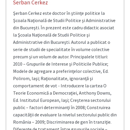
Serban Cerkez
Şerban Cerkez este doctor în ştiinţe politice la
Şcoala Naţională de Studii Politice şi Administrative
din Bucureşti. În prezent este cadru didactic asociat
la Şcoala Naţională de Studii Politice şi
Administrative din Bucureşti. Autorul a publicat o
serie de studii de specialitate în volume colective
precum şi un volum de autor. Principalele titluri:
2010 – Grupurile de Interese şi Politicile Publice;
Modele de agregare a preferinţelor colective, Ed.
Polirom, Iaşi; Raţionalitate, ignoranţă şi
comportament de vot - Introducere la cartea O
Teorie Economică a Democraţiei, Anthony Downs,
Ed. Institutul European, Iaşi; Creşterea sectorului
public – factori determinanţi în 2008; Construirea
capacităţii de evaluare la nivelul sectorului public din
România – 2009; Discriminarea de gen în tranziţie.
Diferenţe de tratament între grupurile sociale –