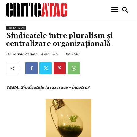
SOCIALATAC
Sindicatele între pluralism şi
centralizare organizaţională
4 mai 2011
1540
De
Serban Cerkez
TEMA: Sindicatele la rascruce – incotro?