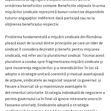
urmărirea beneficiilor comune. Beneficiile obţinute în urma
mişcărilor sindicale reprezintă bunuri colective disponibile
tuturor angajaţilor indiferent dacă participă sau nu la
obţinerea beneficiului respectiv.
Problema fundamentală a mişcării sindicale din România
pleacă exact de la unul dintre principiile pe care un lider de
sindicat îl considera dezirabil şi benefic pentru mişcarea
sindicală, mă refer aici la pluralismul sindical. Tocmai acest
pluralism a condus spre fragmentarea mişcării sindicale şi
spre incoerenţa negocierilor şi a revendicărilor. În loc să
adopte o strategie unitară coerentă şi mutual avantajoasă
de acţiune, sindicatele au negociat separat cu guvernul şi
fiecare a încercat să-şi maximizeze avantajele în
detrimentul celorlalte. Strategia individuală de negociere a
permis guvernului ca în final să ignore interesele unora în
favoarea celorlalţi. Sindicatele adoptă o strategie
conflictuală de acţiune, bazată pe satisfacerea totală a