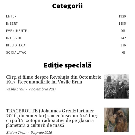
Categorii
ENTER
1920
INSERT
1385
EVENIMENTE
268
INTERVIU
142
BIBLIOTECA
136
SOCIALATAC
68
Ediție specială
Cărţi şi filme despre Revoluţia din Octombrie
1917. Recomandările lui Vasile Ernu
Vasile Ernu
-
7 noiembrie 2017
TRACEROUTE (Johannes Grentzfurthner
2016, documentar) sau ce înseamnă să lingi
cu poftă izotopii radioactivi de pe glazura
planetară a culturii de masă
Stefan Tiron
-
9 aprilie 2016