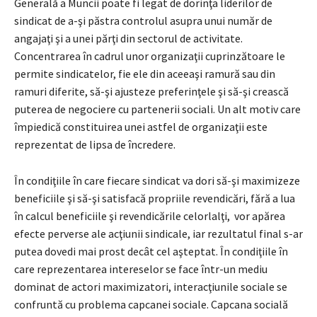
Generală a Muncii poate fi legat de dorinţa liderilor de
sindicat de a-şi păstra controlul asupra unui număr de
angajaţi şi a unei părţi din sectorul de activitate.
Concentrarea în cadrul unor organizaţii cuprinzătoare le
permite sindicatelor, fie ele din aceeaşi ramură sau din
ramuri diferite, să-şi ajusteze preferinţele şi să-şi crească
puterea de negociere cu partenerii sociali. Un alt motiv care
împiedică constituirea unei astfel de organizaţii este
reprezentat de lipsa de încredere.
În condiţiile în care fiecare sindicat va dori să-şi maximizeze
beneficiile şi să-şi satisfacă propriile revendicări, fără a lua
în calcul beneficiile şi revendicările celorlalţi, vor apărea
efecte perverse ale acţiunii sindicale, iar rezultatul final s-ar
putea dovedi mai prost decât cel aşteptat. În condiţiile în
care reprezentarea intereselor se face într-un mediu
dominat de actori maximizatori, interacţiunile sociale se
confruntă cu problema capcanei sociale. Capcana socială