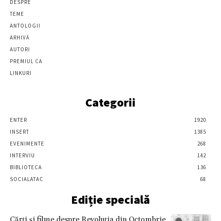
DESPRE
TEME
ANTOLOGII
ARHIVĂ
AUTORI
PREMIUL CA
LINKURI
Categorii
ENTER
1920
INSERT
1385
EVENIMENTE
268
INTERVIU
142
BIBLIOTECA
136
SOCIALATAC
68
Ediție specială
Cărţi şi filme despre Revoluţia din Octombrie