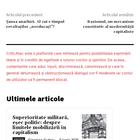
Articolul precedent
Articolul următor
Şansa anarhiei. Al cui e timpul
Rasismul, un mecanism
revoltaţilor „needucaţi”?
constitutiv al modernității
capitaliste
CriticAtac este o platformă care militează pentru posibilitatea exprimării
libere şi în condiţii de egalitate a tuturor vocilor şi opiniilor. De aceea,
comentariile care aduc injurii, discriminează, calomniează şi care în
general deturnează şi obstrucţionează dialogul vor fi moderate iar contul
de utilizator va fi permanent blocat.
Ultimele articole
Superioritate militară,
eșec politic: despre
limitele mobilizării în
capitalism
Giorgian Guțoiu
-
9 iunie 2026
ENTER