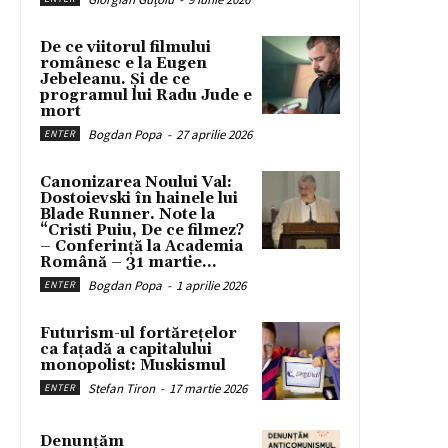
De ce viitorul filmului
românesc e la Eugen
Jebeleanu. Și de ce
programul lui Radu Jude e
mort
Bogdan Popa
-
27 aprilie 2026
ENTER
Canonizarea Noului Val:
Dostoievski în hainele lui
Blade Runner. Note la
“Cristi Puiu, De ce filmez?
– Conferință la Academia
Română – 31 martie...
Bogdan Popa
-
1 aprilie 2026
ENTER
Futurism-ul fortărețelor
ca fațadă a capitalului
monopolist: Muskismul
Stefan Tiron
-
17 martie 2026
ENTER
Denunțăm