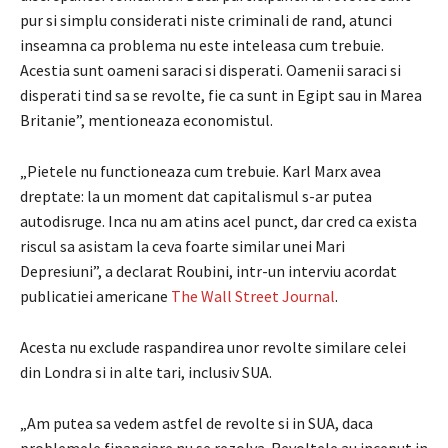
pur si simplu considerati niste criminali de rand, atunci
inseamna ca problema nu este inteleasa cum trebuie.
Acestia sunt oameni saraci si disperati. Oamenii saraci si
disperati tind sa se revolte, fie ca sunt in Egipt sau in Marea
Britanie”, mentioneaza economistul.
„Pietele nu functioneaza cum trebuie. Karl Marx avea
dreptate: la un moment dat capitalismul s-ar putea
autodisruge. Inca nu am atins acel punct, dar cred ca exista
riscul sa asistam la ceva foarte similar unei Mari
Depresiuni”, a declarat Roubini, intr-un interviu acordat
publicatiei americane
The Wall Street Journal
.
Acesta nu exclude raspandirea unor revolte similare celei
din Londra si in alte tari, inclusiv SUA.
„Am putea sa vedem astfel de revolte si in SUA, daca
problemele financiare nu se rezolva. Revoltele au inceput in