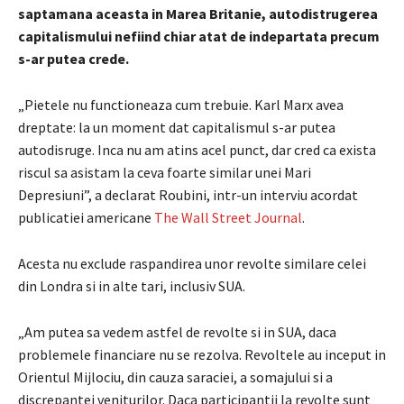
saptamana aceasta in Marea Britanie, autodistrugerea
capitalismului nefiind chiar atat de indepartata precum
s-ar putea crede.
„Pietele nu functioneaza cum trebuie. Karl Marx avea
dreptate: la un moment dat capitalismul s-ar putea
autodisruge. Inca nu am atins acel punct, dar cred ca exista
riscul sa asistam la ceva foarte similar unei Mari
Depresiuni”, a declarat Roubini, intr-un interviu acordat
publicatiei americane
The Wall Street Journal
.
Acesta nu exclude raspandirea unor revolte similare celei
din Londra si in alte tari, inclusiv SUA.
„Am putea sa vedem astfel de revolte si in SUA, daca
problemele financiare nu se rezolva. Revoltele au inceput in
Orientul Mijlociu, din cauza saraciei, a somajului si a
discrepantei veniturilor. Daca participantii la revolte sunt