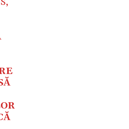
S,
A
ARE
SĂ
LOR
CĂ