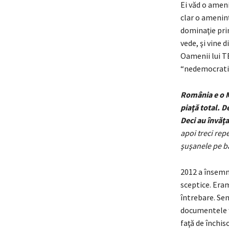
Ei văd o amen
clar o amenin
dominaţie prin
vede, şi vine 
Oamenii lui TB 
“nedemocratic
România e o Mi
piaţă total. De
Deci au învăţa
apoi treci rep
şuşanele pe b
2012 a însemn
sceptice. Eram
întrebare. Sem
documentele wi
faţă de închis