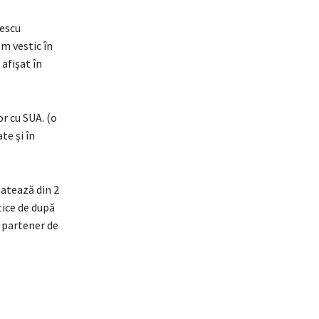
sescu
sm vestic în
 afişat în
r cu SUA. (o
te şi în
Datează din 2
tice de după
n partener de