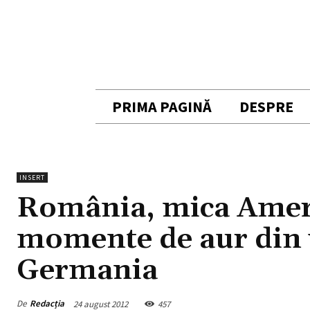
PRIMA PAGINĂ
DESPRE
INSERT
România, mica Americ
momente de aur din 
Germania
De
Redacția
24 august 2012
457