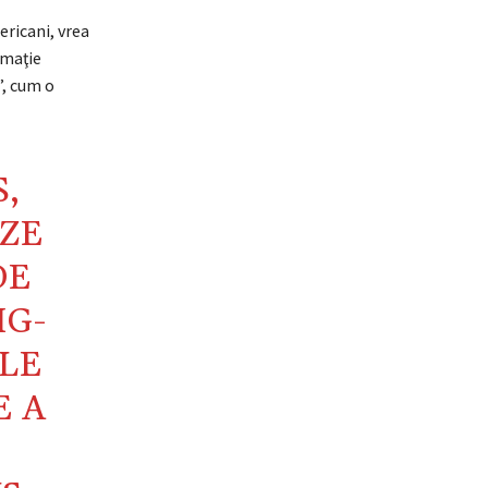
ericani, vrea
omaţie
”, cum o
S,
EZE
DE
IG-
ILE
E A