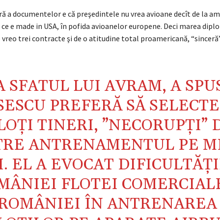
ră a documentelor e că preşedintele nu vrea avioane decît de la am
t ce e made in USA, în pofida avioanelor europene. Deci marea dipl
e vreo trei contracte şi de o atitudine total proamericană, “sinceră
A SFATUL LUI AVRAM, A SPU
SESCU PREFERĂ SĂ SELECT
LOȚI TINERI, ”NECORUPȚI” 
TRE ANTRENAMENTUL PE M
I. EL A EVOCAT DIFICULTĂȚ
MÂNIEI FLOTEI COMERCIAL
ROMÂNIEI ÎN ANTRENAREA