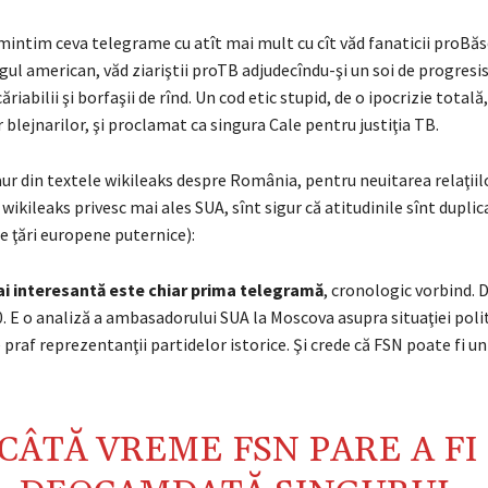
mintim ceva telegrame cu atît mai mult cu cît văd fanaticii proBă
gul american, văd ziariştii proTB adjudecîndu-şi un soi de progresi
riabilii şi borfaşii de rînd. Un cod etic stupid, de o ipocrizie totală,
 blejnarilor, şi proclamat ca singura Cale pentru justiţia TB.
r din textele wikileaks despre România, pentru neuitarea relaţiilo
wikileaks privesc mai ales SUA, sînt sigur că atitudinile sînt duplica
le ţări europene puternice):
i interesantă este chiar prima telegramă
, cronologic vorbind. 
. E o analiză a ambasadorului SUA la Moscova asupra situaţiei poli
e praf reprezentanţii partidelor istorice. Şi crede că FSN poate fi u
CÂTĂ VREME FSN PARE A FI