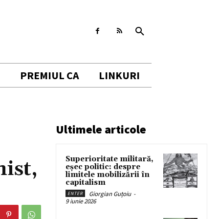
I
PREMIUL CA
LINKURI
Ultimele articole
Superioritate militară,
ist,
eșec politic: despre
limitele mobilizării în
capitalism
Giorgian Guțoiu
-
ENTER
9 iunie 2026