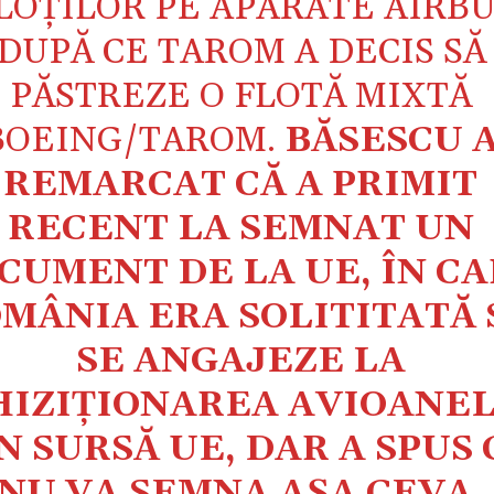
LOȚILOR PE APARATE AIRBU
DUPĂ CE TAROM A DECIS SĂ
PĂSTREZE O FLOTĂ MIXTĂ
BOEING/TAROM.
BĂSESCU 
REMARCAT CĂ A PRIMIT
RECENT LA SEMNAT UN
CUMENT DE LA UE, ÎN C
MÂNIA ERA SOLITITATĂ 
SE ANGAJEZE LA
HIZIȚIONAREA AVIOANE
N SURSĂ UE, DAR A SPUS 
NU VA SEMNA AȘA CEVA.