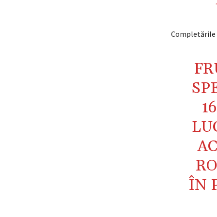
Completările v
FR
SP
1
LU
AC
RO
ÎN 