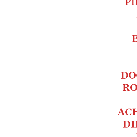
PI
DO
RO
AC
DI