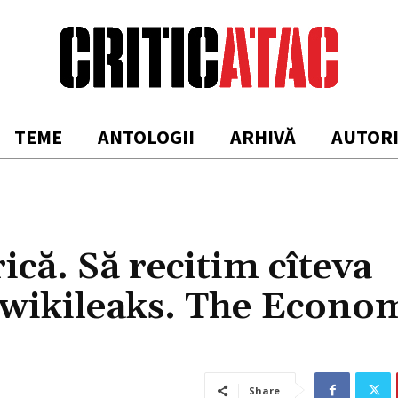
TEME
ANTOLOGII
ARHIVĂ
AUTOR
ă. Să recitim cîteva
wikileaks. The Econom
Share