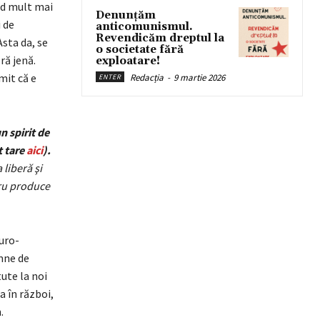
ăd mult mai
Denunțăm
 de
anticomunismul.
Revendicăm dreptul la
Asta da, se
o societate fără
ră jenă.
exploatare!
imit că e
Redacția
-
9 martie 2026
ENTER
n spirit de
t tare
aici
).
 liberă şi
dru produce
uro-
emne de
ute la noi
a în război,
.