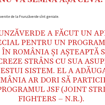
enite de la Frunzăverde sînt geniale.
UNZĂVERDE A FĂCUT UN AP
ECIAL PENTRU UN PROGRAM
6 ÎN ROMÂNIA ȘI AȘTEAPTĂ 
CREZE STRÂNS CU SUA ASU
ESTUI SISTEM. EL A ADĂUG
MÂNIA AR DORI SĂ PARTICI
PROGRAMUL JSF (JOINT STR
FIGHTERS – N.R.).