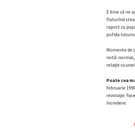
E bine să ne a
fluturînd stea
raport cu puşcă
pofida tuturor
Momente de au
notă: normal, 
relaţie cu une
Poate cea ma
februarie 1990
revoluţie. Fac
încredere: