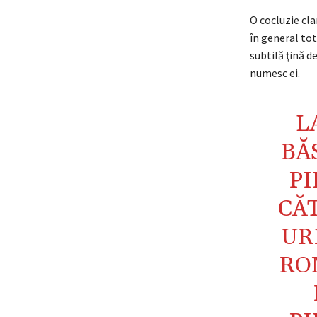
O cocluzie cla
în general to
subtilă ţină d
numesc ei.
L
BĂ
PI
CĂ
UR
RO