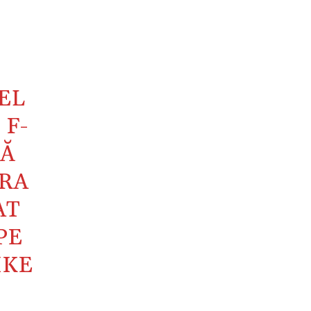
EL
 F-
SĂ
PRA
AT
PE
IKE