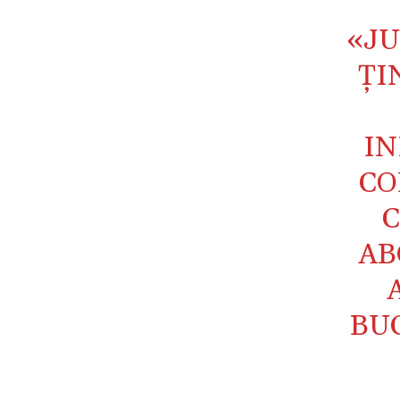
«JU
ŢI
IN
CO
C
AB
BUC