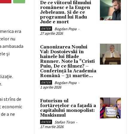
De ce viitorul filmului
românesc e la Eugen
Jebeleanu. Și de ce
programul lui Radu
Jude e mort
Bogdan Popa
-
ENTER
America era
27 aprilie 2026
zelor nu
 la ambasada
Canonizarea Noului
Val: Dostoievski în
le şi
hainele lui Blade
Runner. Note la “Cristi
Puiu, De ce filmez? –
Conferință la Academia
Română – 31 martie...
izaţie.
Bogdan Popa
-
ENTER
.
1 aprilie 2026
i strîns de
Futurism-ul
fortărețelor ca fațadă a
sat economic
capitalului monopolist:
 de a ne
Muskismul
Stefan Tiron
-
ENTER
17 martie 2026