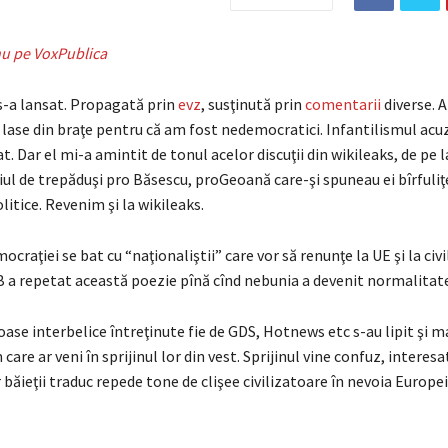
u pe VoxPublica
-a lansat. Propagată prin
evz
, susţinută prin
comentarii
diverse. 
e lase din braţe pentru că am fost nedemocratici. Infantilismul acu
t. Dar el mi-a amintit de tonul acelor discuţii din wikileaks, de pe
iul de trepăduşi pro Băsescu, proGeoană care-şi spuneau ei bîrfuliţe
litice. Revenim şi la wikileaks.
craţiei se bat cu “naţionaliştii” care vor să renunţe la UE şi la civil
 a repetat această poezie pînă cînd nebunia a devenit normalitate
ase interbelice întreţinute fie de GDS, Hotnews etc s-au lipit şi ma
care ar veni în sprijinul lor din vest. Sprijinul vine confuz, intere
ar băieţii traduc repede tone de clişee civilizatoare în nevoia Europei