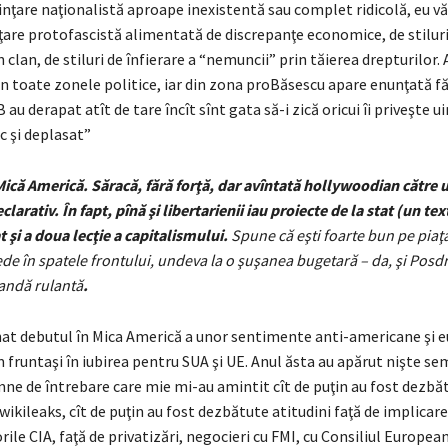
inţare naţionalistă aproape inexistentă sau complet ridicolă, eu v
ţare protofascistă alimentată de discrepanţe economice, de stiluri
 clan, de stiluri de înfierare a “nemuncii” prin tăierea drepturilor. 
din toate zonele politice, iar din zona proBăsescu apare enunţată fă
au derapat atît de tare încît sînt gata să-i zică oricui îi priveşte u
 şi deplasat”
că Americă. Săracă, fără forţă, dar avîntată hollywoodian către u
clarativ. În fapt, pînă şi libertarienii iau proiecte de la stat (un tex
t şi a doua lecţie a capitalismului.
Spune că eşti foarte bun pe piaţa
ede în spatele frontului, undeva la o şuşanea bugetară – da, şi Pos
andă rulantă
.
at debutul în Mica Americă a unor sentimente anti-americane şi e
 fruntaşi în iubirea pentru SUA şi UE. Anul ăsta au apărut nişte s
ne de întrebare care mie mi-au amintit cît de puţin au fost dezbăt
kileaks, cît de puţin au fost dezbătute atitudini faţă de implicare
orile CIA, faţă de privatizări, negocieri cu FMI, cu Consiliul European