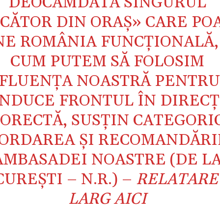
DEOCAMDATĂ SINGURUL
CĂTOR DIN ORAŞ» CARE PO
NE ROMÂNIA FUNCŢIONALĂ, 
CUM PUTEM SĂ FOLOSIM
FLUENŢA NOASTRĂ PENTRU
NDUCE FRONTUL ÎN DIRECŢ
ORECTĂ, SUSŢIN CATEGORI
ORDAREA ŞI RECOMANDĂRI
AMBASADEI NOASTRE (DE L
UREŞTI – N.R.) –
RELATARE
LARG AICI