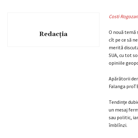
Costi Rogozan
O nouă temă s
Redacția
cît pe ce să n
merită discuta
SUA, cu tot so
opiniile geopo
Apărătorii demo
Falanga proTB
Tendinţe dubio
un mesaj ferm 
sau politic, i
îmblînzi.