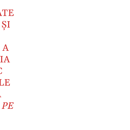
ATE
ŞI
 A
IA
C
LE
A
 PE