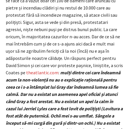
se face că a văzut doar cei 100 de oameni care aruncau cu
pietre și incendiau clădiri și nu restul de 10.000 care au
protestat fără să incendieze magazine, să atace civili sau
polițiști. Sigur, asta se vede și din presă, protestatari
agresivi, niște nebuni puși pe distrus bunul public. La care
oricum, în majoritatea cazurilor n-au acces. Dar de ce să ne
mai întrebăm cum și de ce s-a ajuns aici dacă e mult mai
ușor să ne zgribulim fericiți că la noi (încă) nu e așa în
adăposturile noastre călduțe. Un răspuns perfect pentru
David Simon și cei care vor proteste pașnice, liniștite, a scris
Coates pe
theatlantic.com
:
mulți dintre cei care îndeamnă
acum la non-violență nu au o explicație rațională pentru
ceea ce i s-a întâmplat lui Gray dar îndeamnă lumea să fie
calmă. Dar nu a existat un asemenea apel oficial și atunci
când Gray a fost arestat. Nu a existat un apel la calm în
cazul lui Jerriel Lyles care a fost lovit de polițiști (Lovitura a
fost atât de puternică. Ochii mei s-au umflat. Sângele a
început să-mi curgă din gură și dintr-un ochi.) Nu a existat