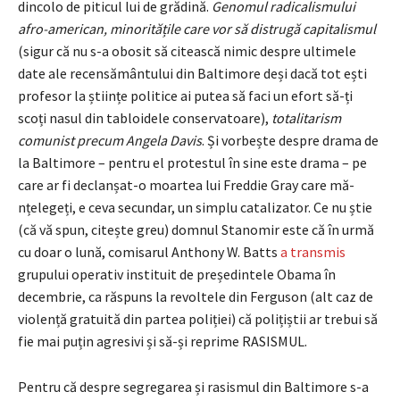
dincolo de piticul lui de grădină.
Genomul radicalismului
afro-american, minoritățile care vor să distrugă capitalismul
(sigur că nu s-a obosit să citească nimic despre ultimele
date ale recensământului din Baltimore deși dacă tot ești
profesor la științe politice ai putea să faci un efort să-ți
scoți nasul din tabloidele conservatoare),
totalitarism
comunist precum Angela Davis
. Și vorbește despre drama de
la Baltimore – pentru el protestul în sine este drama – pe
care ar fi declanșat-o moartea lui Freddie Gray care mă-
nțelegeți, e ceva secundar, un simplu catalizator. Ce nu știe
(că vă spun, citește greu) domnul Stanomir este că în urmă
cu doar o lună, comisarul Anthony W. Batts
a transmis
grupului operativ instituit de președintele Obama în
decembrie, ca răspuns la revoltele din Ferguson (alt caz de
violență gratuită din partea poliției) că polițiștii ar trebui să
fie mai puțin agresivi și să-și reprime RASISMUL.
Pentru că despre segregarea și rasismul din Baltimore s-a