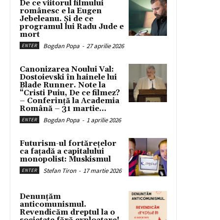
De ce viitorul filmului
românesc e la Eugen
Jebeleanu. Și de ce
programul lui Radu Jude e
mort
Bogdan Popa
-
27 aprilie 2026
ENTER
Canonizarea Noului Val:
Dostoievski în hainele lui
Blade Runner. Note la
“Cristi Puiu, De ce filmez?
– Conferință la Academia
Română – 31 martie...
Bogdan Popa
-
1 aprilie 2026
ENTER
Futurism-ul fortărețelor
ca fațadă a capitalului
monopolist: Muskismul
Stefan Tiron
-
17 martie 2026
ENTER
Denunțăm
anticomunismul.
Revendicăm dreptul la o