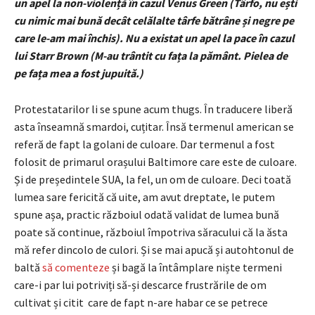
un apel la non-violență în cazul Venus Green (Târfo, nu ești
cu nimic mai bună decât celălalte târfe bătrâne și negre pe
care le-am mai închis). Nu a existat un apel la pace în cazul
lui Starr Brown (M-au trântit cu fața la pământ. Pielea de
pe fața mea a fost jupuită.)
Protestatarilor li se spune acum thugs. În traducere liberă
asta înseamnă smardoi, cuțitar. Însă termenul american se
referă de fapt la golani de culoare. Dar termenul a fost
folosit de primarul orașului Baltimore care este de culoare.
Și de președintele SUA, la fel, un om de culoare. Deci toată
lumea sare fericită că uite, am avut dreptate, le putem
spune așa, practic războiul odată validat de lumea bună
poate să continue, războiul împotriva săracului că la ăsta
mă refer dincolo de culori. Și se mai apucă și autohtonul de
baltă
să comenteze
și bagă la întâmplare niște termeni
care-i par lui potriviți să-și descarce frustrările de om
cultivat și citit care de fapt n-are habar ce se petrece