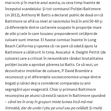
mai scris și în martie anul acesta, cu ceva timp înainte de
începutul scandalului. Și tot comisarul Poliției Baltimore
(in 2012), Anthony W. Batts a declarat public de două ori că
Baltimore se află ca nivel al rasismului încă în anii 50-60 și
că diferențele dintre cartierele ocupate în proporție mare
de albi și cele în care locuiesc preponderent cetățeni de
culoare sunt imense. El fusese comisar înainte în Long
Beach California și spunea că i se pare că odată ajuns la
Baltimore a călătorit în timp. Avocatul A. Dwight Pettit (de
culoare) care a criticat în nenumărate rânduri brutalitatea
poliției locale a aprobat părerea lui Batts. Ce să vezi, un
dezvoltator imobiliar de culoare, P. David Bramble a
recunoscut și el diferențele socioeconomice uriașe dintre
bogați și săraci deși a considerat comparația cu anii
segregării ușor exagerată. Chiar și primarul Baltimore
recunoștea pe atunci că există rasism în Baltimore spunând
–
când ies în oraș în grupuri mixte lumea încă mă mai
întreabă, dar de unde-l știu pe unul sau pe celălalt
. Și mulți