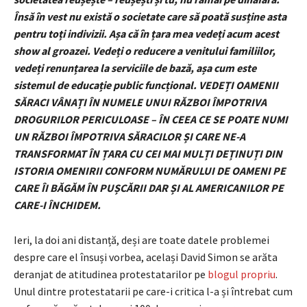
Însă în vest nu există o societate care să poată susține asta
pentru toți indivizii. Așa că în țara mea vedeți acum acest
show al groazei. Vedeți o reducere a venitului familiilor,
vedeți renunțarea la serviciile de bază, așa cum este
sistemul de educație public funcțional. VEDEȚI OAMENII
SĂRACI VÂNAȚI ÎN NUMELE UNUI RĂZBOI ÎMPOTRIVA
DROGURILOR PERICULOASE – ÎN CEEA CE SE POATE NUMI
UN RĂZBOI ÎMPOTRIVA SĂRACILOR ȘI CARE NE-A
TRANSFORMAT ÎN ȚARA CU CEI MAI MULȚI DEȚINUȚI DIN
ISTORIA OMENIRII CONFORM NUMĂRULUI DE OAMENI PE
CARE ÎI BĂGĂM ÎN PUȘCĂRII DAR ȘI AL AMERICANILOR PE
CARE-I ÎNCHIDEM.
Ieri, la doi ani distanță, deși are toate datele problemei
despre care el însuși vorbea, același David Simon se arăta
deranjat de atitudinea protestatarilor pe
blogul propriu
.
Unul dintre protestatarii pe care-i critica l-a și întrebat cum