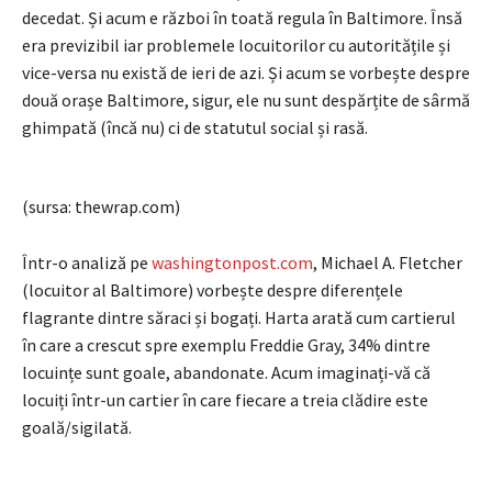
decedat. Și acum e război în toată regula în Baltimore. Însă
era previzibil iar problemele locuitorilor cu autoritățile și
vice-versa nu există de ieri de azi. Și acum se vorbește despre
două orașe Baltimore, sigur, ele nu sunt despărțite de sârmă
ghimpată (încă nu) ci de statutul social și rasă.
(sursa: thewrap.com)
Într-o analiză pe
washingtonpost.com
, Michael A. Fletcher
(locuitor al Baltimore) vorbește despre diferențele
flagrante dintre săraci și bogați. Harta arată cum cartierul
în care a crescut spre exemplu Freddie Gray, 34% dintre
locuințe sunt goale, abandonate. Acum imaginați-vă că
locuiți într-un cartier în care fiecare a treia clădire este
goală/sigilată.