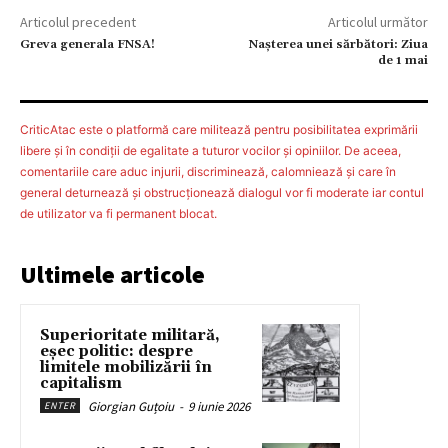
Articolul precedent
Articolul următor
Greva generala FNSA!
Nașterea unei sărbători: Ziua
de 1 mai
CriticAtac este o platformă care militează pentru posibilitatea exprimării
libere şi în condiţii de egalitate a tuturor vocilor şi opiniilor. De aceea,
comentariile care aduc injurii, discriminează, calomniează şi care în
general deturnează şi obstrucţionează dialogul vor fi moderate iar contul
de utilizator va fi permanent blocat.
Ultimele articole
Superioritate militară,
eșec politic: despre
limitele mobilizării în
capitalism
Giorgian Guțoiu
-
9 iunie 2026
ENTER