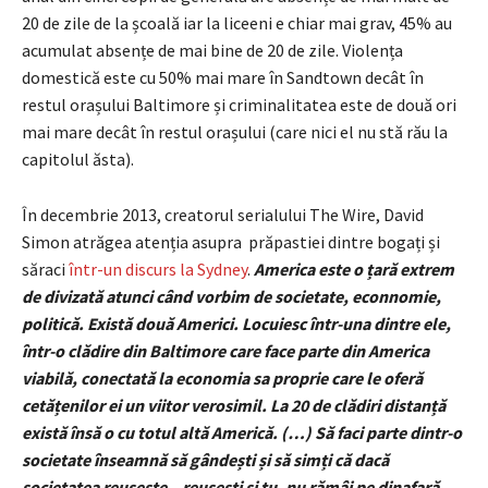
20 de zile de la școală iar la liceeni e chiar mai grav, 45% au
acumulat absențe de mai bine de 20 de zile. Violența
domestică este cu 50% mai mare în Sandtown decât în
restul orașului Baltimore și criminalitatea este de două ori
mai mare decât în restul orașului (care nici el nu stă rău la
capitolul ăsta).
În decembrie 2013, creatorul serialului The Wire, David
Simon atrăgea atenția asupra prăpastiei dintre bogați și
săraci
într-un discurs la Sydney
.
America este o țară extrem
de divizată atunci când vorbim de societate, econnomie,
politică. Există două Americi. Locuiesc într-una dintre ele,
într-o clădire din Baltimore care face parte din America
viabilă, conectată la economia sa proprie care le oferă
cetățenilor ei un viitor verosimil. La 20 de clădiri distanță
există însă o cu totul altă Americă. (…) Să faci parte dintr-o
societate înseamnă să gândești și să simți că dacă
societatea reușește – reușești și tu, nu rămâi pe dinafară.