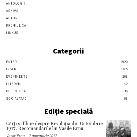
ANTOLOGII
ARHIVĂ
AUTORI
PREMIUL CA
LINKURI
Categorii
ENTER
1920
INSERT
1385
EVENIMENTE
268
INTERVIU
142
BIBLIOTECA
136
SOCIALATAC
68
Ediție specială
Cărţi şi filme despre Revoluţia din Octombrie
1917. Recomandările lui Vasile Ernu
Vasile Ernu
-
7 noiembrie 2017