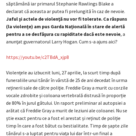
săptămână iar primarul Stephanie Rawlings Blake a
declarat că aceasta ar putea fi prelungită în caz de nevoie.
Jaful şi actele de violenţă nu vor fi tolerate. Ca răspuns
(la violenţe) am pus Garda Naţională în stare de alertă
pentru a se desfăşura cu rapiditate dacă este nevoie
, a
anunţat guvernatorul Larry Hogan. Cum s-a ajuns aici?
https://youtu.be/c2TBdA_xjp8
Violenţele au izbucnit luni, 27 aprilie, la scurt timp după
funeraliile unui tânăr în vârstă de 25 de ani decedat în urma
reţinerii sale de către poliţie. Freddie Gray a murit cu corzile
vocale zdrobite și coloana vertebrală distrusă în proporție
de 80% în jurul gâtului. Un raport preliminar al autopsiei a
arătat că Freddie Gray a murit de leziuni ale coloanei. Nu se
știe exact pentru ce a fost el arestat și reținut de poliție
timp în care a fost bătut cu bestialitate. Timp de șapte zile
tânărul s-a luptat pentru viața lui dar într-un final a