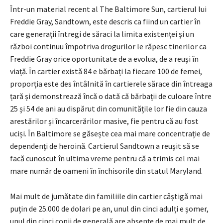
Într-un material recent al The Baltimore Sun, cartierul lui
Freddie Gray, Sandtown, este descris ca fiind un cartier în
care generații întregi de săraci la limita existenței și un
război continuu împotriva drogurilor le răpesc tinerilor ca
Freddie Gray orice oportunitate de a evolua, de a reuși în
viață. În cartier există 84 e bărbați la fiecare 100 de femei,
proporția este des întâlnită în cartierele sărace din întreaga
țară și demonstrează încă o dată că bărbații de culoare între
25 și 54 de ani au dispărut din comunitățile lor fie din cauza
arestărilor și încarcerărilor masive, fie pentru că au fost
uciși. În Baltimore se găsește cea mai mare concentrație de
dependenți de heroină. Cartierul Sandtown a reușit să se
facă cunoscut în ultima vreme pentru că a trimis cel mai
mare număr de oameni în închisorile din statul Maryland.
Mai mult de jumătate din familiile din cartier câștigă mai
puțin de 25.000 de dolari pe an, unul din cinci adulți e șomer,
unul din cinci copii de generală are absențe de mai mult de