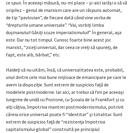
ce spun. În aceeaşi măsură, nu-mi place – şi-aici iarăşi o să vă
oripilez – genul de marxism care are un răspuns automat,
de tip “pavlovian”, de fiecare dată când vine vorba de
“drepturile umane universale”. “Vai, vorbiţi limba
duşmanului! Găsiţi scuze imperialismului!” În general, aşa
este. Dar nu tot timpul. Cunosc foarte bine acest joc
marxist, “ziceţi universal, dar ceea ce vreţi să spuneţi, de
fapt, este alb, bărbat,” etc.
Haideţi să nu uităm, însă, că universalitatea este, probabil,
unul dintre cele mai bune mijloace de emancipare pe care le
avem la dispoziţie. Sunt extrem de suspicios faţă de
modelele postmoderne. Iar aici, ar trebui să fim pe aceeaşi
lungime de undă cu Postone, cu Şcoala de la Frankfurt şi cu
alţi câţiva, împotriva mantrei postmodernismului, potrivit
căreia orice universal poate fi “identitar” şi totalitar. Sunt
extrem de suspicios faţă de “rezistenţa împotriva
capitalismului global” construită pe principiul