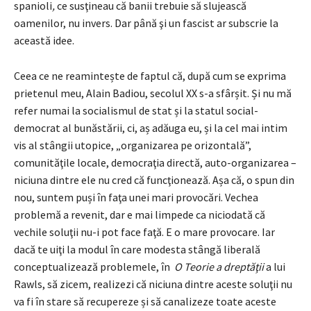
spanioli
,
ce susţineau că banii trebuie să slujească
oamenilor, nu invers. Dar până şi un fascist ar subscrie la
această idee.
Ceea ce ne reamintește de faptul că, după cum se exprima
prietenul meu, Alain Badiou, secolul XX s-a sfârșit. Și nu mă
refer numai la socialismul de stat și la statul social-
democrat al bunăstării, ci, aș adăuga eu, și la cel mai intim
vis al stângii utopice, „organizarea pe orizontală”,
comunităţile locale, democraţia directă, auto-organizarea –
niciuna dintre ele nu cred că funcţionează. Așa că, o spun din
nou, suntem puși în faţa unei mari provocări. Vechea
problemă a revenit, dar e mai limpede ca niciodată că
vechile soluţii nu-i pot face faţă. E o mare provocare. Iar
dacă te uiţi la modul în care modesta stângă liberală
conceptualizează problemele, în
O Teorie a dreptăţii
a lui
Rawls, să zicem, realizezi că niciuna dintre aceste soluţii nu
va fi în stare să recupereze și să canalizeze toate aceste