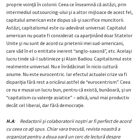
proprie voinţă în colonii. Ceea ce înseamnă că astăzi, prin
intermediul outsourcing-ului şi a altor mijloace de acest fel,
capitalul american este dispus să-şi sacrifice muncitorii.
Astăzi, capitalismul este cu-adevărat universal. Capitalul
american nu poate fi considerat ca aparţinând doar Statelor
Unite şi nu sunt de acord cu prietenii mei sud-americani,
care văd în el o entitate inerent “anglo-saxonă”, etc. Acelaşi
lucru tinde să-l sublinieze şi Alain Badiou. Capitalismul este
realmente universal. Nu e înrădăcinat în nicio cultură
anume. Nu este eurocentric. Iar efectul actualei crize va fi
dispariţia fără rest a oricărui astfel de “eurocentrism”. Ceea
ce nu e musai un lucru bun, pentru că există, bunăoară, şi un
“capitalism cu valenţe asiatice” – adică, unul mai productiv
decât cel liberal, dar fără democraţie.
H.A
: Redactorii şi colaboratorii noştri ar fi perfect de acord
cu ceea ce aţi spus. Chiar vara trecută, revista noastră a
organizat pentru a doua oară un cerc de lectură despre