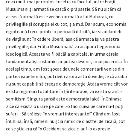
ceva mult mai periculos. Încetul cu încetul, între Fraţii
Musulmani şi armată se cască o prăpastie. Să nu uităm că
această armată este vechea armată a lui Mubarak, cu
privilegiile şi corupţia ei cu tot, ş.a.m.d. Dar acum, economia
egipteană trece printr-o perioadă dificilă, iar standardele
de viaţă sunt în cădere liberă, aşa că armata îşi va păstra
privilegiile, dar Frăţia Musulmană va acapara hegemonia
ideologică. Aceasta va fi bătălia capitală, în urma căreia
fundamentaliştii islamici ar putea deveni şi mai puternici. În
acelaşi timp, am fost şocat de unele comentarii venite din
partea israelienilor, potrivit cărora asta dovedeşte că arabii
nu sunt capabili să creeze o democraţie. Atâta vreme cât vor
exista regimuri totalitare în ţările arabe, va exista şi anti-
semitism. Singura şansă este democraţia laică. ÎnChinase
zice că există o urare pe care i-o faci cuiva pe care nu-l poţi
suferi: “Să trăieşti în vremuri interesante!” Când am fost
înChina, însă, nimeni nu ştia nimic de o astfel de zicală, tot
ce se ştia era că în Occident se zice c-ar fi o expresie