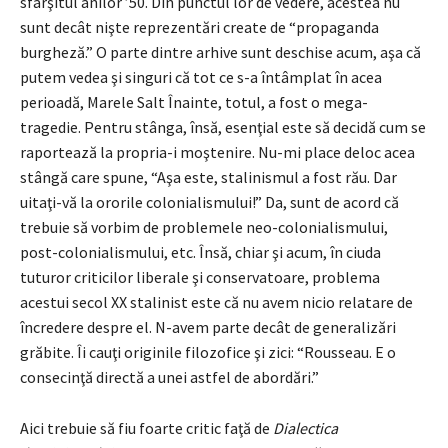
sfârşitul anilor ’50. Din punctul lor de vedere, acestea nu
sunt decât nişte reprezentări create de “propaganda
burgheză.” O parte dintre arhive sunt deschise acum, aşa că
putem vedea şi singuri că tot ce s-a întâmplat în acea
perioadă, Marele Salt Înainte, totul, a fost o mega-
tragedie. Pentru stânga, însă, esenţial este să decidă cum se
raportează la propria-i moştenire. Nu-mi place deloc acea
stângă care spune, “Aşa este, stalinismul a fost rău. Dar
uitaţi-vă la ororile colonialismului!” Da, sunt de acord că
trebuie să vorbim de problemele neo-colonialismului,
post-colonialismului, etc. Însă, chiar şi acum, în ciuda
tuturor criticilor liberale şi conservatoare, problema
acestui secol XX stalinist este că nu avem nicio relatare de
încredere despre el. N-avem parte decât de generalizări
grăbite. Îi cauţi originile filozofice şi zici: “Rousseau. E o
consecinţă directă a unei astfel de abordări.”
Aici trebuie să fiu foarte critic faţă de
Dialectica