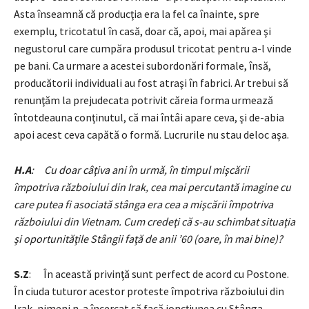
Asta înseamnă că producţia era la fel ca înainte, spre
exemplu, tricotatul în casă, doar că, apoi, mai apărea şi
negustorul care cumpăra produsul tricotat pentru a-l vinde
pe bani. Ca urmare a acestei subordonări formale, însă,
producătorii individuali au fost atraşi în fabrici. Ar trebui să
renunţăm la prejudecata potrivit căreia forma urmează
întotdeauna conţinutul, că mai întâi apare ceva, şi de-abia
apoi acest ceva capătă o formă. Lucrurile nu stau deloc aşa.
H.A
: Cu doar câţiva ani în urmă, în timpul mişcării
împotriva războiului din Irak, cea mai percutantă imagine cu
care putea fi asociată stânga era cea a mişcării împotriva
războiului din Vietnam. Cum credeţi că s-au schimbat situaţia
şi oportunităţile Stângii faţă de anii ’60 (oare, în mai bine)?
S.Z
: În această privinţă sunt perfect de acord cu Postone.
În ciuda tuturor acestor proteste împotriva războiului din
Irak, nimeni n-a încercat să facă joncţiunea cu Stânga