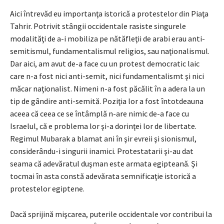
Aici întrevăd eu importanţa istorică a protestelor din Piaţa
Tahrir. Potrivit stângii occidentale rasiste singurele
modalităţi de a-i mobiliza pe nătăfleţii de arabi erau anti-
semitismul, fundamentalismul religios, sau naţionalismul.
Dar aici, am avut de-a face cu un protest democratic laic
care n-a fost nici anti-semit, nici fundamentalismt şi nici
măcar naţionalist. Nimeni n-a fost păcălit în a adera la un
tip de gândire anti-semită. Poziţia lor a fost întotdeauna
aceea că ceea ce se întâmplă n-are nimic de-a face cu
Israelul, că e problema lor şi-a dorinţei lor de libertate.
Regimul Mubarak a blamat ani în şir evreii şi sionismul,
considerându-i singurii inamici. Protestatarii şi-au dat
seama că adevăratul duşman este armata egipteană. Şi
tocmai în asta constă adevărata semnificaţie istorică a
protestelor egiptene.
Dacă sprijină mişcarea, puterile occidentale vor contribui la