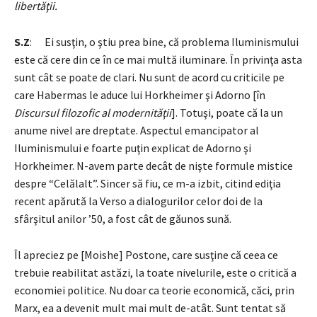
libertăţii.
S.Z
: Ei susţin, o ştiu prea bine, că problema Iluminismului
este că cere din ce în ce mai multă iluminare. În privinţa asta
sunt cât se poate de clari. Nu sunt de acord cu criticile pe
care Habermas le aduce lui Horkheimer şi Adorno [în
Discursul filozofic al modernităţii
]. Totuşi, poate că la un
anume nivel are dreptate. Aspectul emancipator al
Iluminismului e foarte puţin explicat de Adorno şi
Horkheimer. N-avem parte decât de nişte formule mistice
despre “Celălalt”. Sincer să fiu, ce m-a izbit, citind ediţia
recent apărută la Verso a dialogurilor celor doi de la
sfârşitul anilor ’50, a fost cât de găunos sună.
Îl apreciez pe [Moishe] Postone, care susţine că ceea ce
trebuie reabilitat astăzi, la toate nivelurile, este o critică a
economiei politice. Nu doar ca teorie economică, căci, prin
Marx, ea a devenit mult mai mult de-atât. Sunt tentat să