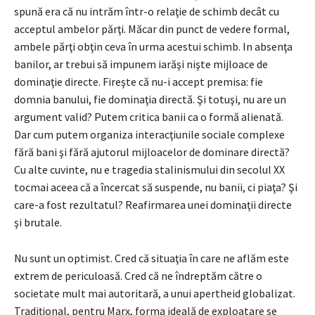
spună era că nu intrăm într-o relaţie de schimb decât cu
acceptul ambelor părţi. Măcar din punct de vedere formal,
ambele părţi obţin ceva în urma acestui schimb. In absenţa
banilor, ar trebui să impunem iarăşi nişte mijloace de
dominaţie directe. Fireşte că nu-i accept premisa: fie
domnia banului, fie dominaţia directă. Şi totuşi, nu are un
argument valid? Putem critica banii ca o formă alienată.
Dar cum putem organiza interacţiunile sociale complexe
fără bani şi fără ajutorul mijloacelor de dominare directă?
Cu alte cuvinte, nu e tragedia stalinismului din secolul XX
tocmai aceea că a încercat să suspende, nu banii, ci piaţa? Şi
care-a fost rezultatul? Reafirmarea unei dominaţii directe
şi brutale.
Nu sunt un optimist. Cred că situaţia în care ne aflăm este
extrem de periculoasă. Cred că ne îndreptăm către o
societate mult mai autoritară, a unui apertheid globalizat.
Tradiţional, pentru Marx, forma ideală de exploatare se