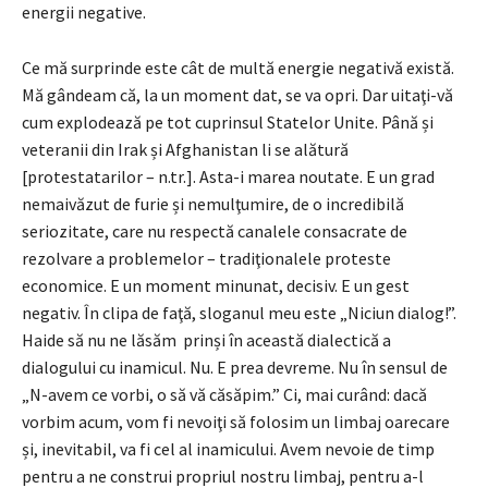
energii negative.
Ce mă surprinde este cât de multă energie negativă există.
Mă gândeam că, la un moment dat, se va opri. Dar uitaţi-vă
cum explodează pe tot cuprinsul Statelor Unite. Până și
veteranii din Irak și Afghanistan li se alătură
[protestatarilor – n.tr.]. Asta-i marea noutate. E un grad
nemaivăzut de furie și nemulţumire, de o incredibilă
seriozitate, care nu respectă canalele consacrate de
rezolvare a problemelor – tradiţionalele proteste
economice. E un moment minunat, decisiv. E un gest
negativ. În clipa de faţă, sloganul meu este „Niciun dialog!”.
Haide să nu ne lăsăm prinși în această dialectică a
dialogului cu inamicul. Nu. E prea devreme. Nu în sensul de
„N-avem ce vorbi, o să vă căsăpim.” Ci, mai curând: dacă
vorbim acum, vom fi nevoiţi să folosim un limbaj oarecare
și, inevitabil, va fi cel al inamicului. Avem nevoie de timp
pentru a ne construi propriul nostru limbaj, pentru a-l