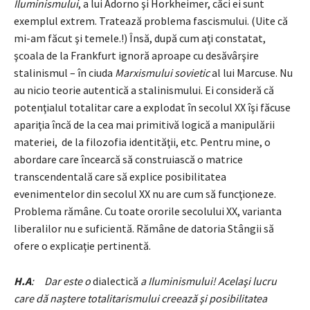
Iluminismului
, a lui Adorno şi Horkheimer, căci ei sunt
exemplul extrem. Tratează problema fascismului. (Uite că
mi-am făcut şi temele.!) Însă, după cum aţi constatat,
şcoala de la Frankfurt ignoră aproape cu desăvârşire
stalinismul – în ciuda
Marxismului sovietic
al lui Marcuse. Nu
au nicio teorie autentică a stalinismului. Ei consideră că
potenţialul totalitar care a explodat în secolul XX îşi făcuse
apariţia încă de la cea mai primitivă logică a manipulării
materiei, de la filozofia identităţii, etc. Pentru mine, o
abordare care încearcă să construiască o matrice
transcendentală care să explice posibilitatea
evenimentelor din secolul XX nu are cum să funcţioneze.
Problema rămâne. Cu toate ororile secolului XX, varianta
liberalilor nu e suficientă. Rămâne de datoria Stângii să
ofere o explicaţie pertinentă.
H.A
: Dar este o
dialectică
a Iluminismului! Acelaşi lucru
care dă naştere totalitarismului creează şi posibilitatea