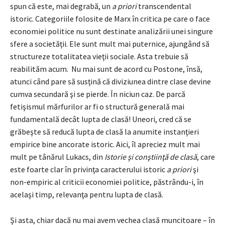
spun că este, mai degrabă, un
a priori
transcendental
istoric. Categoriile folosite de Marx în critica pe care o face
economiei politice nu sunt destinate analizării unei singure
sfere a societăţii. Ele sunt mult mai puternice, ajungând să
structureze totalitatea vieţii sociale. Asta trebuie să
reabilităm acum. Nu mai sunt de acord cu Postone, însă,
atunci când pare să susţină că diviziunea dintre clase devine
cumva secundară şi se pierde. În niciun caz. De parcă
fetişismul mărfurilor ar fi o structură generală mai
fundamentală decât lupta de clasă! Uneori, cred că se
grăbeşte să reducă lupta de clasă la anumite instanţieri
empirice bine ancorate istoric. Aici, îl apreciez mult mai
mult pe tânărul Lukacs, din
Istorie şi conştiinţă de clasă
, care
este foarte clar în privinţa caracterului istoric
a priori
şi
non-empiric al criticii economiei politice, păstrându-i, în
acelaşi timp, relevanţa pentru lupta de clasă.
Şi asta, chiar dacă nu mai avem vechea clasă muncitoare – în