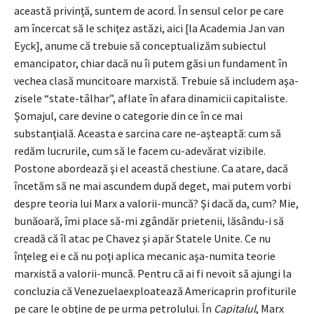
această privinţă, suntem de acord. În sensul celor pe care
am încercat să le schiţez astăzi, aici [la Academia Jan van
Eyck], anume că trebuie să conceptualizăm subiectul
emancipator, chiar dacă nu îi putem găsi un fundament în
vechea clasă muncitoare marxistă. Trebuie să includem aşa-
zisele “state-tâlhar”, aflate în afara dinamicii capitaliste.
Şomajul, care devine o categorie din ce în ce mai
substanţială. Aceasta e sarcina care ne-aşteaptă: cum să
redăm lucrurile, cum să le facem cu-adevărat vizibile.
Postone abordează şi el această chestiune. Ca atare, dacă
încetăm să ne mai ascundem după deget, mai putem vorbi
despre teoria lui Marx a valorii-muncă? Şi dacă da, cum? Mie,
bunăoară, îmi place să-mi zgândăr prietenii, lăsându-i să
creadă că îl atac pe Chavez şi apăr Statele Unite. Ce nu
înţeleg ei e că nu poţi aplica mecanic aşa-numita teorie
marxistă a valorii-muncă. Pentru că ai fi nevoit să ajungi la
concluzia că Venezuelaexploatează Americaprin profiturile
pe care le obţine de pe urma petrolului. În
Capitalul
, Marx