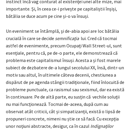
instinct încă vag conturat al existenţei unei alte mize, mai
importante. Și, în ceea ce-i privește pe capitaliștii înșiși,
bătălia se duce acum pe cine și-o va însuși.
Un eveniment se întâmplă, şi de-abia apoi are loc bătălia
crucială în care se decide
semnificaţia
lui. Cred că tocmai
astfel de evenimente, precum Ocupaţi Wall Street-ul, sunt
esenţiale, pentru că, pe de-o parte, ele demonstrează că
problema este capitalismul însuși. Acesta a și fost marele
subiect de dezbatere de-a lungul secolului XX, însă, dintr-un
motiv sau altul, în ultimele câteva decenii, chestiunea a
dispărut de pe agenda stângii tradiţionale, fiind înlocuită de
probleme punctuale, ca rasismul sau sexismul, dar ea există
în continuare. Pe de altă parte, eu susţin că vechile soluţii
nu mai funcţionează. Tocmai de-aceea, după cum au
observat atât criticii, cât și simpatizanţii, există o lipsă de
propuneri concrete, nimeni nu știe ce să facă. Cu excepţia
unor noţiuni abstracte, desigur, ca în cazul
Indignaţilor