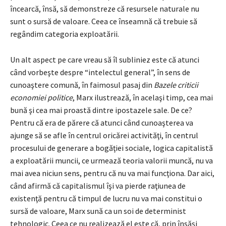
încearcă, însă, să demonstreze că resursele naturale nu
sunt o sursă de valoare. Ceea ce înseamnă că trebuie să
regândim categoria exploatării.
Un alt aspect pe care vreau să îl subliniez este că atunci
când vorbeşte despre “intelectul general”, în sens de
cunoaştere comună, în faimosul pasaj din
Bazele criticii
economiei politice
, Marx ilustrează, în acelaşi timp, cea mai
bună şi cea mai proastă dintre ipostazele sale. De ce?
Pentru că era de părere că atunci când cunoaşterea va
ajunge să se afle în centrul oricărei activităţi, în centrul
procesului de generare a bogăţiei sociale, logica capitalistă
a exploatării muncii, ce urmează teoria valorii muncă, nu va
mai avea niciun sens, pentru că nu va mai funcţiona. Dar aici,
când afirmă că capitalismul îşi va pierde raţiunea de
existenţă pentru că timpul de lucru nu va mai constitui o
sursă de valoare, Marx sună ca un soi de determinist
tehnologic. Ceea ce nu realizează el este că, prin însăşi