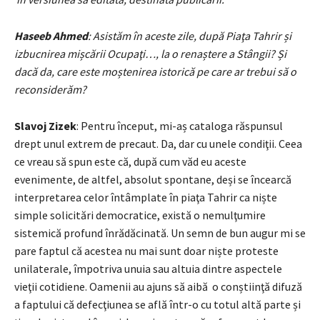
Haseeb Ahmed
: Asistăm în aceste zile, după Piaţa Tahrir și
izbucnirea mișcării Ocupaţi…, la o renaștere a Stângii? Și
dacă da, care este moștenirea istorică pe care ar trebui să o
reconsiderăm?
Slavoj Zizek
: Pentru început, mi-aș cataloga răspunsul
drept unul extrem de precaut. Da, dar cu unele condiţii. Ceea
ce vreau să spun este că, după cum văd eu aceste
evenimente, de altfel, absolut spontane, deși se încearcă
interpretarea celor întâmplate în piaţa Tahrir ca niște
simple solicitări democratice, există o nemulţumire
sistemică profund înrădăcinată. Un semn de bun augur mi se
pare faptul că acestea nu mai sunt doar niște proteste
unilaterale, împotriva unuia sau altuia dintre aspectele
vieţii cotidiene. Oamenii au ajuns să aibă o conștiinţă difuză
a faptului că defecţiunea se află într-o cu totul altă parte și