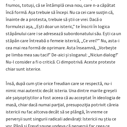
frumos, totuși, că se întâmplă ceva nou, care n-a căpătat
încă formă. Așa trebuie să începi. Nu ca cei care susţin că,
înainte de a protesta, trebuie să știi ce vrei. Dacă o
formulezi așa, „Ești doar un isteric,” te înscrii în logica
stăpânului care i se adresează subordonatului său. Ești ca un
stăpân care întreabă o femeie isterică, „Ce vrei?” Nu, asta-i
cea mai rea formă de oprimare. Asta înseamnă, „Vorbește
pe limba mea sau taci!” De-aici și sloganul: „Niciun dialog!”
Nu-l consider a fi o critică. Ci dimpotrivă. Aceste proteste
chiar sunt isterice.
Însă, după cum știe orice freudian care se respectă, nu-i
nimic mai autentic decât isteria. Una dintre marile greșeli
ale șaişoptiștilor a fost aceea că au acceptat în ideologia de
masă, chiar dacă numai parţial, presupoziţia potrivit căreia
istericii nu fac altceva decât să se plângă, în vreme ce
perverșii sunt singurii radicali adevăraţi: Istericii nu știu ce
vor. Până și Freud spune undeva că perverșii fac ceea ce