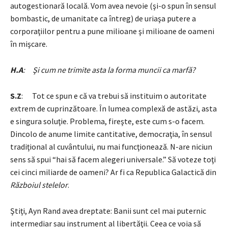
autogestionară locală. Vom avea nevoie (şi-o spun în sensul
bombastic, de umanitate ca întreg) de uriaşa putere a
corporaţiilor pentru a pune milioane şi milioane de oameni
în mişcare.
H.A
: Şi cum ne trimite asta la forma muncii ca marfă?
S.Z
: Tot ce spun e că va trebui să instituim o autoritate
extrem de cuprinzătoare. În lumea complexă de astăzi, asta
e singura soluţie. Problema, fireşte, este cum s-o facem.
Dincolo de anume limite cantitative, democraţia, în sensul
tradiţional al cuvântului, nu mai funcţionează. N-are niciun
sens să spui “hai să facem alegeri universale.” Să voteze toţi
cei cinci miliarde de oameni? Ar fi ca Republica Galactică din
Războiul stelelor
.
Ştiţi, Ayn Rand avea dreptate: Banii sunt cel mai puternic
intermediar sau instrument al libertăţii. Ceea ce voia să