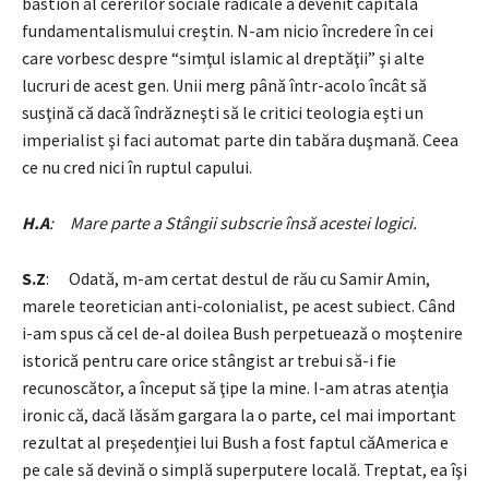
bastion al cererilor sociale radicale a devenit capitala
fundamentalismului creştin. N-am nicio încredere în cei
care vorbesc despre “simţul islamic al dreptăţii” şi alte
lucruri de acest gen. Unii merg până într-acolo încât să
susţină că dacă îndrăzneşti să le critici teologia eşti un
imperialist şi faci automat parte din tabăra duşmană. Ceea
ce nu cred nici în ruptul capului.
H.A
: Mare parte a Stângii subscrie însă acestei logici.
S.Z
: Odată, m-am certat destul de rău cu Samir Amin,
marele teoretician anti-colonialist, pe acest subiect. Când
i-am spus că cel de-al doilea Bush perpetuează o moştenire
istorică pentru care orice stângist ar trebui să-i fie
recunoscător, a început să ţipe la mine. I-am atras atenţia
ironic că, dacă lăsăm gargara la o parte, cel mai important
rezultat al preşedenţiei lui Bush a fost faptul căAmerica e
pe cale să devină o simplă superputere locală. Treptat, ea îşi