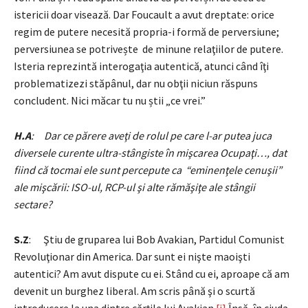
istericii doar visează. Dar Foucault a avut dreptate: orice
regim de putere necesită propria-i formă de perversiune;
perversiunea se potrivește de minune relaţiilor de putere.
Isteria reprezintă interogaţia autentică, atunci când îţi
problematizezi stăpânul, dar nu obţii niciun răspuns
concludent. Nici măcar tu nu știi „ce vrei.”
H.A
: Dar ce părere aveţi de rolul pe care l-ar putea juca
diversele curente ultra-stângiste în mişcarea Ocupaţi…, dat
fiind că tocmai ele sunt percepute ca “eminenţele cenuşii”
ale mişcării: ISO-ul, RCP-ul şi alte rămăşiţe ale stângii
sectare?
S.Z
: Ştiu de gruparea lui Bob Avakian, Partidul Comunist
Revoluţionar din America. Dar sunt ei nişte maoişti
autentici? Am avut dispute cu ei. Stând cu ei, aproape că am
devenit un burghez liberal. Am scris până şi o scurtă