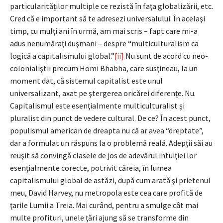
particularităţilor multiple ce rezistă în faţa globalizării, etc.
Cred că e important să te adresezi universalului. În acelaşi
timp, cu mulţi ani în urmă, am mai scris – fapt care mi-a
adus nenumăraţi duşmani – despre “multiculturalism ca
logică a capitalismului global.”
[ii]
Nu sunt de acord cu neo-
colonialiştii precum Homi Bhabha, care susţineau, la un
moment dat, că sistemul capitalist este unul
universalizant, axat pe ştergerea oricărei diferenţe. Nu.
Capitalismul este esenţialmente multiculturalist şi
pluralist din punct de vedere cultural. De ce? În acest punct,
populismul american de dreapta nu că ar avea “dreptate”,
dar a formulat un răspuns la o problemă reală. Adepţii săi au
reuşit să convingă clasele de jos de adevărul intuiţiei lor
esenţialmente corecte, potrivit căreia, în lumea
capitalismului global de astăzi, după cum arată şi prietenul
meu, David Harvey, nu metropola este cea care profită de
ţarile Lumii a Treia. Mai curând, pentru a smulge cât mai
multe profituri, unele ţări ajung să se transforme din