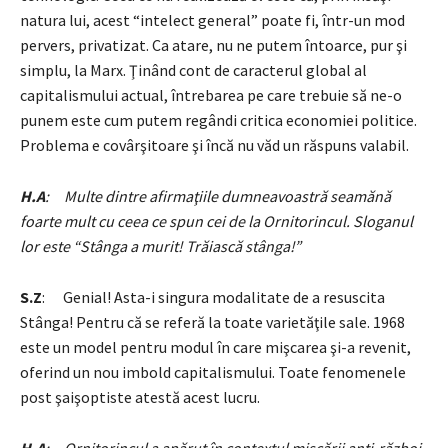
natura lui, acest “intelect general” poate fi, într-un mod
pervers, privatizat. Ca atare, nu ne putem întoarce, pur şi
simplu, la Marx. Ţinând cont de caracterul global al
capitalismului actual, întrebarea pe care trebuie să ne-o
punem este cum putem regândi critica economiei politice.
Problema e covârşitoare şi încă nu văd un răspuns valabil.
H.A
: Multe dintre afirmaţiile dumneavoastră seamănă
foarte mult cu ceea ce spun cei de la Ornitorincul. Sloganul
lor este “Stânga a murit! Trăiască stânga!”
S.Z
: Genial! Asta-i singura modalitate de a resuscita
Stânga! Pentru că se referă la toate varietăţile sale. 1968
este un model pentru modul în care mişcarea şi-a revenit,
oferind un nou imbold capitalismului. Toate fenomenele
post şaişoptiste atestă acest lucru.