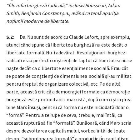
“filozofia burgheză radicală,” inclusiv Rousseau, Adam
Smith, Benjamin Constant ş.a., având ca temă apariţia
noţiunii moderne de libertate.
S.Z
: Da. Nu sunt de acord cu Claude Lefort, spre exemplu,
atunci când spune că libertatea burgheză nu este decât o
libertate formală. Nu-i adevărat. Revoluţionarii burghezi
radicali erau perfect conştienţi de faptul că libertatea nu se
naşte decât ca o libertate esenţialmente socială. Erau cât
se poate de conştienţi de dimensiunea socială şi-au militat
pentru dreptul de organizare colectivă, etc. Pe de altă
parte, această critică a democraţiei formale ca democraţie
burgheză este profund anti-marxistă, după cum o ştia prea
bine Marx însuşi, pentru că forma nu este niciodată doar o
“formă”. Pentru a te rupe de ceva, trebuie, mai întâi, ca
această ruptură să fie “formală”. Bunăoară, când Marx scria
despre dezvoltarea capitalismului, vorbea întâi de toate
despre “subordonarea formală” a producţiei în capitalism.