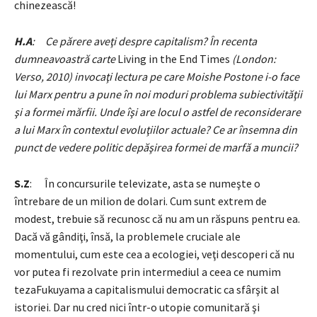
chinezească!
H.A
: Ce părere aveţi despre capitalism? În recenta
dumneavoastră carte
Living in the End Times
(London:
Verso, 2010) invocaţi lectura pe care Moishe Postone i-o face
lui Marx pentru a pune în noi moduri problema subiectivităţii
şi a formei mărfii. Unde îşi are locul o astfel de reconsiderare
a lui Marx în contextul evoluţiilor actuale? Ce ar însemna din
punct de vedere politic depăşirea formei de marfă a muncii?
S.Z
: În concursurile televizate, asta se numeşte o
întrebare de un milion de dolari. Cum sunt extrem de
modest, trebuie să recunosc că nu am un răspuns pentru ea.
Dacă vă gândiţi, însă, la problemele cruciale ale
momentului, cum este cea a ecologiei, veţi descoperi că nu
vor putea fi rezolvate prin intermediul a ceea ce numim
tezaFukuyama a capitalismului democratic ca sfârşit al
istoriei. Dar nu cred nici într-o utopie comunitară şi