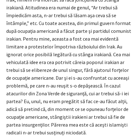
irakiană. Atitudinea era numai de genul, “Ar trebui să
împiedicăm asta, n-ar trebui să lăsam aşa ceva să se
întâmple,” etc. Cu toate acestea, din primul guvern format
după ocupaţia americană a făcut parte şi partidul comunist
irakian. Pentru mine, aceasta a fost cea mai evidentă
limitare a protestelor împotriva războiului din Irak. Au
ignorat orice posibilă legătură cu stânga irakiană. Cea mai
vehiculată idee era cea potrivit căreia poporul irakian ar
trebui să se elibereze de unul singur, fără ajutorul forţelor
de ocupaţie americane. Dar şi ei s-au confruntat cu aceeaşi
problemă, pe care n-au reuşit s-o depăşească. În cazul
atacurilor din Zona Verde de siguranţă, cui ar trebui să-i iei
partea? Eu, unul, nu eram pregătit să fac ce-au făcut alţii,
adică să pretind că, din moment ce se opuneau forţelor de
ocupaţie americane, stângiştii irakieni ar trebui să fie de
partea insurgenţilor. Părerea mea este că aceşti islamişti
radicali n-ar trebui susţinuţi niciodată.