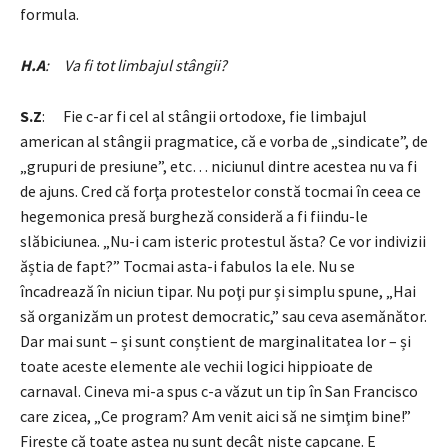
formula.
H.A
: Va fi tot limbajul stângii?
S.Z
: Fie c-ar fi cel al stângii ortodoxe, fie limbajul
american al stângii pragmatice, că e vorba de „sindicate”, de
„grupuri de presiune”, etc… niciunul dintre acestea nu va fi
de ajuns. Cred că forţa protestelor constă tocmai în ceea ce
hegemonica presă burgheză consideră a fi fiindu-le
slăbiciunea. „Nu-i cam isteric protestul ăsta? Ce vor indivizii
ăștia de fapt?” Tocmai asta-i fabulos la ele. Nu se
încadrează în niciun tipar. Nu poţi pur și simplu spune, „Hai
să organizăm un protest democratic,” sau ceva asemănător.
Dar mai sunt – și sunt conștient de marginalitatea lor – și
toate aceste elemente ale vechii logici hippioate de
carnaval. Cineva mi-a spus c-a văzut un tip în San Francisco
care zicea, „Ce program? Am venit aici să ne simţim bine!”
Firește că toate astea nu sunt decât niște capcane. E