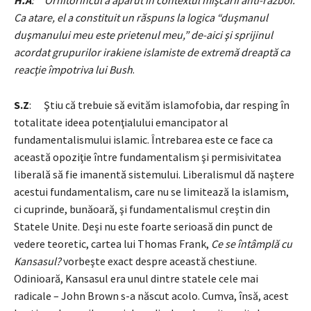
H.A
: Ornitorincul a apărut în contextul mişcării anti-război.
Ca atare, el a constituit un răspuns la logica “duşmanul
duşmanului meu este prietenul meu,” de-aici şi sprijinul
acordat grupurilor irakiene islamiste de extremă dreaptă ca
reacţie împotriva lui Bush
.
S.Z
: Ştiu că trebuie să evităm islamofobia, dar resping în
totalitate ideea potenţialului emancipator al
fundamentalismului islamic. Întrebarea este ce face ca
această opoziţie între fundamentalism şi permisivitatea
liberală să fie imanentă sistemului. Liberalismul dă naştere
acestui fundamentalism, care nu se limitează la islamism,
ci cuprinde, bunăoară, şi fundamentalismul creştin din
Statele Unite. Deşi nu este foarte serioasă din punct de
vedere teoretic, cartea lui Thomas Frank,
Ce se întâmplă cu
Kansasul?
vorbeşte exact despre această chestiune.
Odinioară, Kansasul era unul dintre statele cele mai
radicale – John Brown s-a născut acolo. Cumva, însă, acest