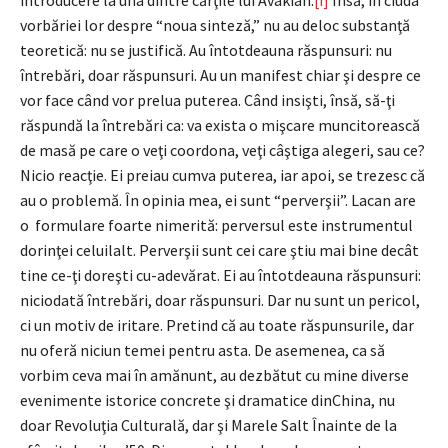
introducere la una dintre cărţile lui Avakian.
[i]
Însă, în ciuda
vorbăriei lor despre “noua sinteză,” nu au deloc substanţă
teoretică: nu se justifică. Au întotdeauna răspunsuri: nu
întrebări, doar răspunsuri. Au un manifest chiar şi despre ce
vor face când vor prelua puterea. Când insişti, însă, să-ţi
răspundă la întrebări ca: va exista o mişcare muncitorească
de masă pe care o veţi coordona, veţi câştiga alegeri, sau ce?
Nicio reacţie. Ei preiau cumva puterea, iar apoi, se trezesc că
au o problemă. În opinia mea, ei sunt “perverşii”. Lacan are
o formulare foarte nimerită: perversul este instrumentul
dorinţei celuilalt. Perverşii sunt cei care ştiu mai bine decât
tine ce-ţi doreşti cu-adevărat. Ei au întotdeauna răspunsuri:
niciodată întrebări, doar răspunsuri. Dar nu sunt un pericol,
ci un motiv de iritare. Pretind că au toate răspunsurile, dar
nu oferă niciun temei pentru asta. De asemenea, ca să
vorbim ceva mai în amănunt, au dezbătut cu mine diverse
evenimente istorice concrete şi dramatice dinChina, nu
doar Revoluţia Culturală, dar şi Marele Salt Înainte de la