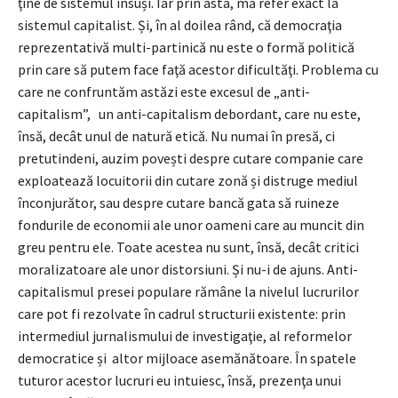
ţine de sistemul însuși. Iar prin asta, mă refer exact la
sistemul capitalist. Și, în al doilea rând, că democraţia
reprezentativă multi-partinică nu este o formă politică
prin care să putem face faţă acestor dificultăţi. Problema cu
care ne confruntăm astăzi este excesul de „anti-
capitalism”, un anti-capitalism debordant, care nu este,
însă, decât unul de natură etică. Nu numai în presă, ci
pretutindeni, auzim povești despre cutare companie care
exploatează locuitorii din cutare zonă și distruge mediul
înconjurător, sau despre cutare bancă gata să ruineze
fondurile de economii ale unor oameni care au muncit din
greu pentru ele. Toate acestea nu sunt, însă, decât critici
moralizatoare ale unor distorsiuni. Și nu-i de ajuns. Anti-
capitalismul presei populare rămâne la nivelul lucrurilor
care pot fi rezolvate în cadrul structurii existente: prin
intermediul jurnalismului de investigaţie, al reformelor
democratice și altor mijloace asemănătoare. În spatele
tuturor acestor lucruri eu intuiesc, însă, prezenţa unui