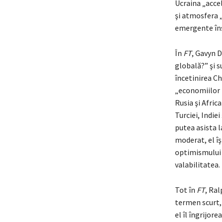
Ucraina „accel
şi atmosfera „
emergente îns
În
FT
, Gavyn D
globală?” şi s
încetinirea Ch
„economiilor f
Rusia şi Afric
Turciei, Indie
putea asista l
moderat, el îş
optimismului 
valabilitatea.
Tot în
FT
, Ral
termen scurt, 
el îl îngrijor