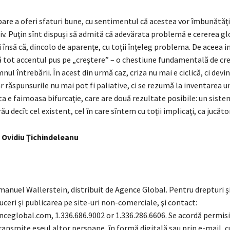
are a oferi sfaturi bune, cu sentimentul că acestea vor îmbunătăţ
tiv. Puţin sînt dispuşi să admită că adevărata problemă e cererea gl
 însă că, dincolo de aparenţe, cu toţii înţeleg problema. De aceea in
ă tot accentul pus pe „creştere” – o chestiune fundamentală de cre
nul întrebării. În acest din urmă caz, criza nu mai e ciclică, ci devi
ar răspunsurile nu mai pot fi paliative, ci se rezumă la inventarea u
a e faimoasa bifurcaţie, care are două rezultate posibile: un sist
ău decît cel existent, cel în care sîntem cu toţii implicaţi, ca jucător
 Ovidiu Ţichindeleanu
anuel Wallerstein, distribuit de Agence Global. Pentru drepturi şi
uceri şi publicarea pe site-uri non-comerciale, şi contact:
nceglobal.com, 1.336.686.9002 or 1.336.286.6606. Se acordă permis
transmite eseul altor persoane, în formă digitală sau prin e-mail, c