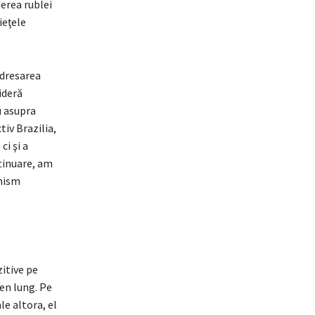
erea rublei
ieţele
edresarea
ideră
u asupra
tiv Brazilia,
ci şi a
ntinuare, am
imism
zitive pe
en lung. Pe
le altora, el