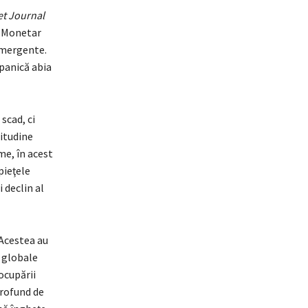
et Journal
l Monetar
emergente.
 panică abia
 scad, ci
titudine
me, în acest
pieţele
 declin al
 Acestea au
i globale
ocupării
profund de