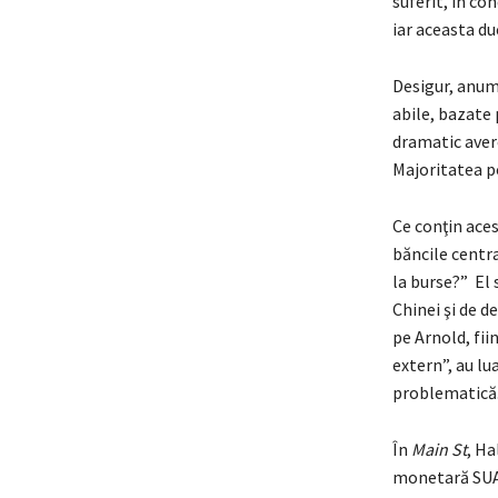
suferit, în co
iar aceasta du
Desigur, anumi
abile, bazate 
dramatic avere
Majoritatea po
Ce conţin ace
băncile centr
la burse?” El 
Chinei şi de d
pe Arnold, fii
extern”, au lu
problematică
În
Main St
, Ha
monetară SUA,