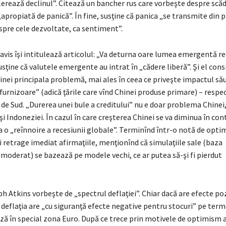
erează declinul”. Citează un bancher rus care vorbeşte despre scăd
apropiată de panică”. În fine, susţine că panica „se transmite din p
pre cele dezvoltate, ca sentiment”.
avis îşi intitulează articolul: „Va deturna oare lumea emergentă r
usţine că valutele emergente au intrat în „cădere liberă”. Şi el cons
inei principala problemă, mai ales în ceea ce priveşte impactul să
urnizoare” (adică ţările care vînd Chinei produse primare) – respec
a de Sud. „Durerea unei bule a creditului” nu e doar problema Chinei, 
i şi Indoneziei. În cazul în care creşterea Chinei se va diminua în co
a o „reînnoire a recesiunii globale”. Terminînd într-o notă de opt
i retrage imediat afirmaţiile, menţionînd că simulaţiile sale (baza
moderat) se bazează pe modele vechi, ce ar putea să-şi fi pierdut
ph Atkins vorbeşte de „spectrul deflaţiei”. Chiar dacă are efecte po
deflaţia are „cu siguranţă efecte negative pentru stocuri” pe term
ează în special zona Euro. După ce trece prin motivele de optimism a