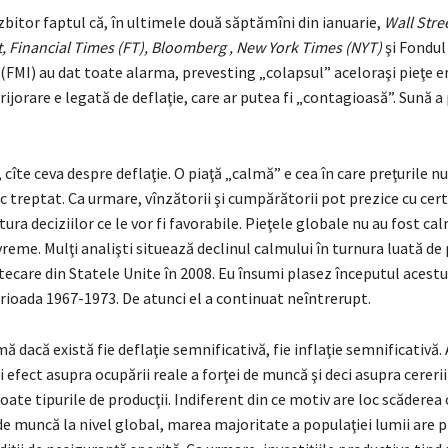
zbitor faptul că, în ultimele două săptămîni din ianuarie,
Wall Stre
t, Financial Times (FT), Bloomberg , New York Times (NYT)
şi Fondu
 (FMI) au dat toate alarma, prevesting „colapsul” aceloraşi pieţe 
rijorare e legată de deflaţie, care ar putea fi „contagioasă”. Sună a
 cîte ceva despre deflaţie. O piaţă „calmă” e cea în care preţurile nu
 treptat. Ca urmare, vînzătorii şi cumpărătorii pot prezice cu cer
ura deciziilor ce le vor fi favorabile. Pieţele globale nu au fost cal
vreme. Mulţi analişti situează declinul calmului în turnura luată de 
tecare din Statele Unite în 2008. Eu însumi plasez începutul acestui
rioada 1967-1973. De atunci el a continuat neîntrerupt.
mă dacă există fie deflaţie semnificativă, fie inflaţie semnificativă.
i efect asupra ocupării reale a forţei de muncă şi deci asupra cereri
oate tipurile de producţii. Indiferent din ce motiv are loc scăderea 
 de muncă la nivel global, marea majoritate a populaţiei lumii are 