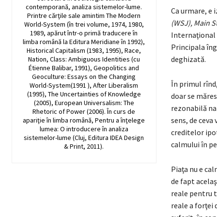
contemporană, analiza sistemelor-lume.
Ca urmare, e i
Printre cărţile sale amintim The Modern
(WSJ), Main S
World-System (în trei volume, 1974, 1980,
1989, apărut într-o primă traducere în
Internaţional
limba română la Editura Meridiane în 1992),
Principala îng
Historical Capitalism (1983, 1995), Race,
deghizată.
Nation, Class: Ambiguous Identities (cu
Étienne Balibar, 1991), Geopolitics and
Geoculture: Essays on the Changing
În primul rînd,
World-System(1991 ), After Liberalism
(1995), The Uncertainties of Knowledge
doar se măresc
(2005), European Universalism: The
rezonabilă nat
Rhetoric of Power (2006). În curs de
sens, de ceva 
apariţie în limba română, Pentru a înţelege
lumea: O introducere în analiza
creditelor ipo
sistemelor-lume (Cluj, Editura IDEA Design
calmului în pe
& Print, 2011).
Piaţa nu e cal
de fapt acelaş
reale pentru t
reale a forţei