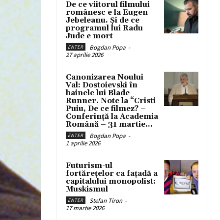
De ce viitorul filmului
românesc e la Eugen
Jebeleanu. Și de ce
programul lui Radu
Jude e mort
Bogdan Popa
-
ENTER
27 aprilie 2026
Canonizarea Noului
Val: Dostoievski în
hainele lui Blade
Runner. Note la “Cristi
Puiu, De ce filmez? –
Conferință la Academia
Română – 31 martie...
Bogdan Popa
-
ENTER
1 aprilie 2026
Futurism-ul
fortărețelor ca fațadă a
capitalului monopolist:
Muskismul
Stefan Tiron
-
ENTER
17 martie 2026