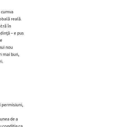
i cumva
obală reală.
tră în
dinţă – e pus
ne
nui nou
em mai bun,
i.
 permisiuni,
iunea de a
u condiţia ca