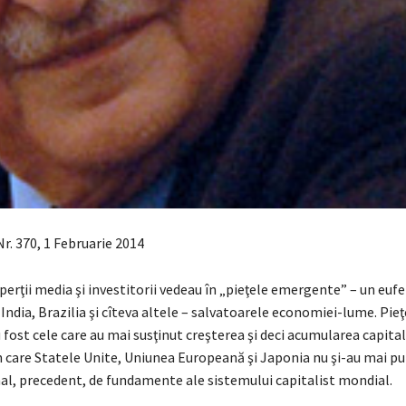
r. 370, 1 Februarie 2014
perţii media şi investitorii vedeau în „pieţele emergente” – un eu
India, Brazilia şi cîteva altele – salvatoarele economiei-lume. Pieţ
ost cele care au mai susţinut creşterea şi deci acumularea capitalu
care Statele Unite, Uniunea Europeană şi Japonia nu şi-au mai pu
nal, precedent, de fundamente ale sistemului capitalist mondial.