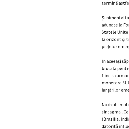
termină astfel:
Şi nimeni alta
adunate la For
Statele Unite 
la orizont şi 
pieţelor emer
În aceeaşi să
brutală pentr
fiind ca urmar
monetare SUA”
iar ţărilor em
Nu în ultimul
sintagma „Cei 
(Brazilia, Indi
datorită influ