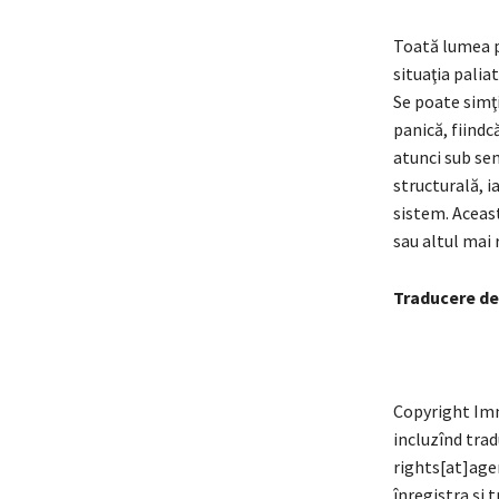
Toată lumea p
situaţia palia
Se poate simţi
panică, fiindc
atunci sub sem
structurală, i
sistem. Aceast
sau altul mai r
Traducere de
Copyright Imm
incluzînd trad
rights[at]age
înregistra şi 