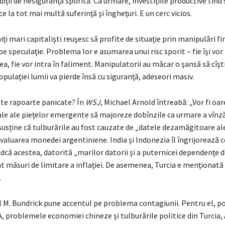
ndiţii de nesiguranţă sporită. Ca urmare, investiţiile productive tind
ce la tot mai multă suferinţă şi îngheţuri. E un cerc vicios.
ţi mari capitalişti reuşesc să profite de situaţie prin manipulări f
pe speculaţie. Problema lor e asumarea unui risc sporit – fie îşi vor
a, fie vor intra în faliment. Manipulatorii au măcar o şansă să cîşt
pulaţiei lumii va pierde însă cu siguranţă, adeseori masiv.
ste rapoarte panicate? În
WSJ
, Michael Arnold întreabă: „Vor fi oar
ale ale pieţelor emergente să majoreze dobînzile ca urmare a vînză
susţine că tulburările au fost cauzate de „datele dezamăgitoare ale
evaluarea monedei argentiniene. India şi Indonezia îl îngrijorează 
ndcă acestea, datorită „marilor datorii şi a puternicei dependenţe d
at măsuri de limitare a inflaţiei. De asemenea, Turcia e menţionată
.
l M. Bundrick pune accentul pe problema contagiunii. Pentru el, po
 problemele economiei chineze şi tulburările politice din Turcia, 