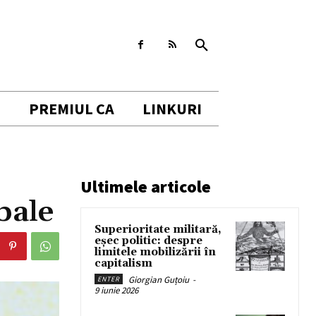
I
PREMIUL CA
LINKURI
Ultimele articole
bale
Superioritate militară,
eșec politic: despre
limitele mobilizării în
capitalism
Giorgian Guțoiu
-
ENTER
9 iunie 2026