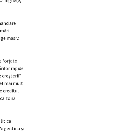
 să îngheţe,
inanciare
 mări
ige masiv.
e forţate
rilor rapide
 creşterii”
cel mai mult
e creditul
 ca zonă
litica
Argentina şi