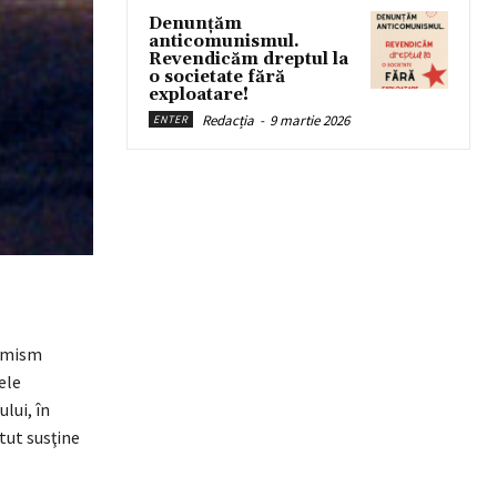
Denunțăm
anticomunismul.
Revendicăm dreptul la
o societate fără
exploatare!
Redacția
-
9 martie 2026
ENTER
femism
ele
lui, în
tut susţine