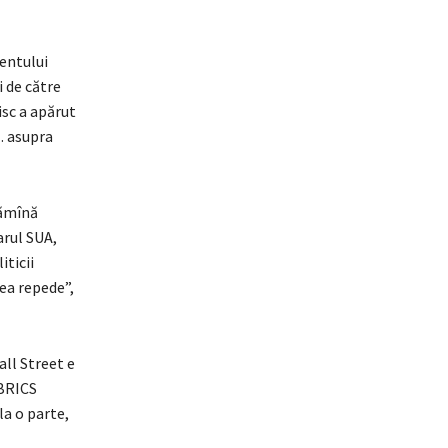
mentului
 de către
isc a apărut
… asupra
tămînă
arul SUA,
iticii
rea repede”,
ll Street e
 BRICS
la o parte,