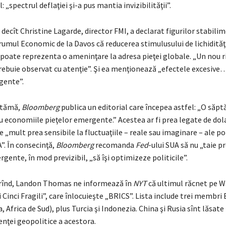
 „spectrul deflaţiei şi-a pus mantia invizibilităţii”.
 decît Christine Lagarde, director FMI, a declarat figurilor stabili
umul Economic de la Davos că reducerea stimulusului de lichidităţi
poate reprezenta o ameninţare la adresa pieţei globale. „Un nou r
trebuie observat cu atenţie”. Şi ea menţionează „efectele excesive
gente”.
ptămă,
Bloomberg
publica un editorial care începea astfel: „O săp
u economiile pieţelor emergente.” Acestea ar fi prea legate de dol
e „mult prea sensibile la fluctuaţiile – reale sau imaginare – ale pol
. În consecinţă,
Bloomberg
recomanda
Fed
-ului SUA să nu „taie p
ergente, în mod previzibil, „să îşi optimizeze politicile”.
 rînd, Landon Thomas ne informează în
NYT
că ultimul răcnet pe Wa
Cinci Fragili”, care înlocuieşte „BRICS”. Lista include trei membri
a, Africa de Sud), plus Turcia şi Indonezia. China şi Rusia sînt lăsate 
enţei geopolitice a acestora.