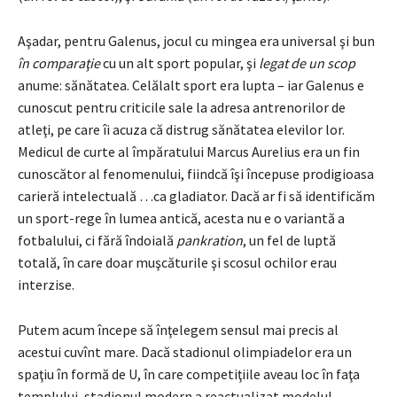
Aşadar, pentru Galenus, jocul cu mingea era universal şi bun
în comparaţie
cu un alt sport popular, şi
legat de un scop
anume: sănătatea. Celălalt sport era lupta – iar Galenus e
cunoscut pentru criticile sale la adresa antrenorilor de
atleţi, pe care îi acuza că distrug sănătatea elevilor lor.
Medicul de curte al împăratului Marcus Aurelius era un fin
cunoscător al fenomenului, fiindcă îşi începuse prodigioasa
carieră intelectuală …ca gladiator. Dacă ar fi să identificăm
un sport-rege în lumea antică, acesta nu e o variantă a
fotbalului, ci fără îndoială
pankration
, un fel de luptă
totală, în care doar muşcăturile şi scosul ochilor erau
interzise.
Putem acum începe să înţelegem sensul mai precis al
acestui cuvînt mare. Dacă stadionul olimpiadelor era un
spaţiu în formă de U, în care competiţiile aveau loc în faţa
templului, stadionul modern a reactualizat modelul