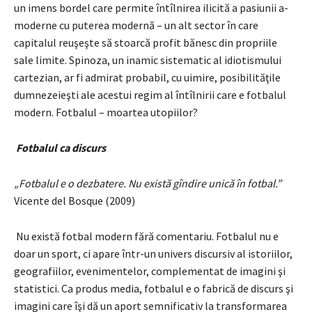
un imens bordel care permite întîlnirea ilicită a pasiunii a-
moderne cu puterea modernă – un alt sector în care
capitalul reuşeşte să stoarcă profit bănesc din propriile
sale limite. Spinoza, un inamic sistematic al idiotismului
cartezian, ar fi admirat probabil, cu uimire, posibilităţile
dumnezeieşti ale acestui regim al întîlnirii care e fotbalul
modern. Fotbalul – moartea utopiilor?
Fotbalul ca discurs
„Fotbalul e o dezbatere. Nu există gîndire unică în fotbal.”
Vicente del Bosque (2009)
Nu există fotbal modern fără comentariu. Fotbalul nu e
doar un sport, ci apare într-un univers discursiv al istoriilor,
geografiilor, evenimentelor, complementat de imagini şi
statistici. Ca produs media, fotbalul e o fabrică de discurs şi
imagini care îşi dă un aport semnificativ la transformarea