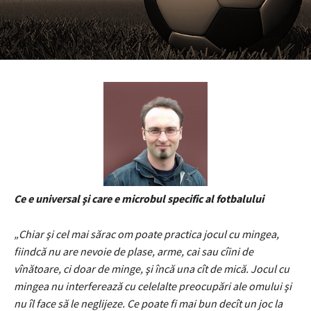
Ce e universal şi care e microbul specific al fotbalului
„Chiar şi cel mai sărac om poate practica jocul cu mingea,
fiindcă nu are nevoie de plase, arme, cai sau cîini de
vînătoare, ci doar de minge, şi încă una cît de mică. Jocul cu
mingea nu interferează cu celelalte preocupări ale omului şi
nu îl face să le neglijeze. Ce poate fi mai bun decît un joc la