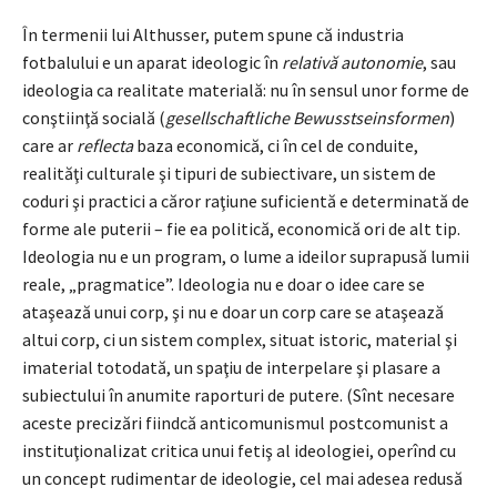
În termenii lui Althusser, putem spune că industria
fotbalului e un aparat ideologic în
relativă autonomie
, sau
ideologia ca realitate materială: nu în sensul unor forme de
conştiinţă socială (
gesellschaftliche Bewusstseinsformen
)
care ar
reflecta
baza economică, ci în cel de conduite,
realităţi culturale şi tipuri de subiectivare, un sistem de
coduri şi practici a căror raţiune suficientă e determinată de
forme ale puterii – fie ea politică, economică ori de alt tip.
Ideologia nu e un program, o lume a ideilor suprapusă lumii
reale, „pragmatice”. Ideologia nu e doar o idee care se
ataşează unui corp, şi nu e doar un corp care se ataşează
altui corp, ci un sistem complex, situat istoric, material şi
imaterial totodată, un spaţiu de interpelare şi plasare a
subiectului în anumite raporturi de putere. (Sînt necesare
aceste precizări fiindcă anticomunismul postcomunist a
instituţionalizat critica unui fetiş al ideologiei, operînd cu
un concept rudimentar de ideologie, cel mai adesea redusă