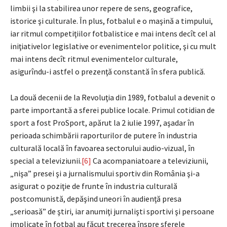
limbii şi la stabilirea unor repere de sens, geografice,
istorice şi culturale. În plus, fotbalul e o maşină a timpului,
iar ritmul competiţiilor fotbalistice e mai intens decît cel al
iniţiativelor legislative or evenimentelor politice, şi cu mult
mai intens decît ritmul evenimentelor culturale,
asigurîndu-i astfel o prezenţă constantă în sfera publică.
La două decenii de la Revoluţia din 1989, fotbalul a devenit o
parte importantă a sferei publice locale. Primul cotidian de
sport a fost ProSport, apărut la 2 iulie 1997, aşadar în
perioada schimbării raporturilor de putere în industria
culturală locală în favoarea sectorului audio-vizual, în
special a televiziunii.
[6]
Ca acompaniatoare a televiziunii,
„nişa” presei şi a jurnalismului sportiv din România şi-a
asigurat o poziţie de frunte în industria culturală
postcomunistă, depăşind uneori în audienţă presa
„serioasă” de ştiri, iar anumiţi jurnalişti sportivi şi persoane
implicate în fotbal au făcut trecerea înspre sferele