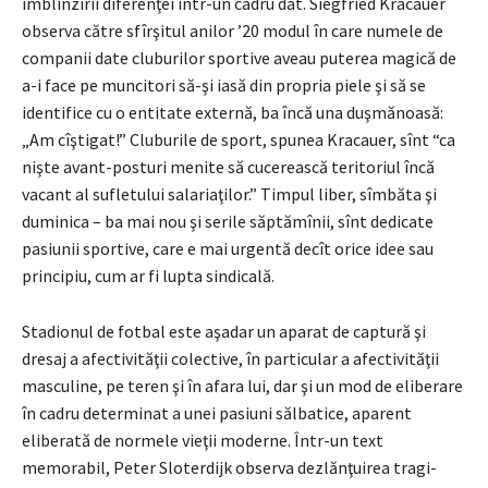
îmblînzirii diferenţei într-un cadru dat. Siegfried Kracauer
observa către sfîrşitul anilor ’20 modul în care numele de
companii date cluburilor sportive aveau puterea magică de
a-i face pe muncitori să-şi iasă din propria piele şi să se
identifice cu o entitate externă, ba încă una duşmănoasă:
„Am cîştigat!” Cluburile de sport, spunea Kracauer, sînt “ca
nişte avant-posturi menite să cucerească teritoriul încă
vacant al sufletului salariaţilor.” Timpul liber, sîmbăta şi
duminica – ba mai nou şi serile săptămînii, sînt dedicate
pasiunii sportive, care e mai urgentă decît orice idee sau
principiu, cum ar fi lupta sindicală.
Stadionul de fotbal este aşadar un aparat de captură şi
dresaj a afectivităţii colective, în particular a afectivităţii
masculine, pe teren şi în afara lui, dar şi un mod de eliberare
în cadru determinat a unei pasiuni sălbatice, aparent
eliberată de normele vieţii moderne. Într-un text
memorabil, Peter Sloterdijk observa dezlănţuirea tragi-