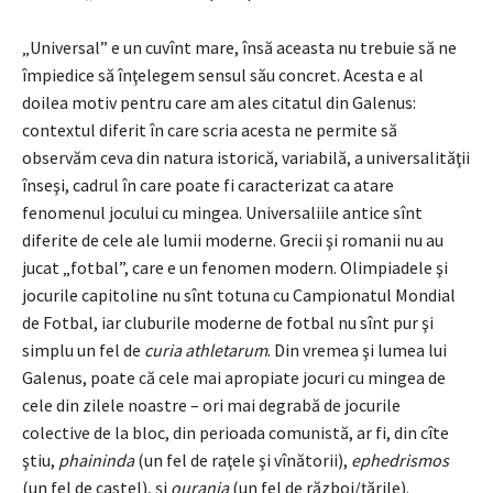
„Universal” e un cuvînt mare, însă aceasta nu trebuie să ne
împiedice să înţelegem sensul său concret. Acesta e al
doilea motiv pentru care am ales citatul din Galenus:
contextul diferit în care scria acesta ne permite să
observăm ceva din natura istorică, variabilă, a universalităţii
înseşi, cadrul în care poate fi caracterizat ca atare
fenomenul jocului cu mingea. Universaliile antice sînt
diferite de cele ale lumii moderne. Grecii şi romanii nu au
jucat „fotbal”, care e un fenomen modern. Olimpiadele şi
jocurile capitoline nu sînt totuna cu Campionatul Mondial
de Fotbal, iar cluburile moderne de fotbal nu sînt pur şi
simplu un fel de
curia athletarum
. Din vremea şi lumea lui
Galenus, poate că cele mai apropiate jocuri cu mingea de
cele din zilele noastre – ori mai degrabă de jocurile
colective de la bloc, din perioada comunistă, ar fi, din cîte
ştiu,
phaininda
(un fel de raţele şi vînătorii),
ephedrismos
(un fel de castel), şi
ourania
(un fel de război/ţările).