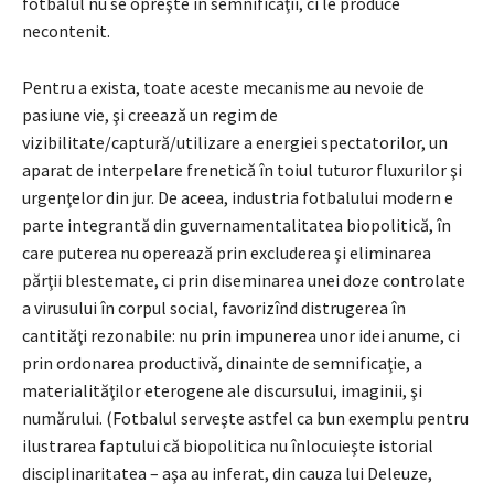
fotbalul nu se opreşte în semnificaţii, ci le produce
necontenit.
Pentru a exista, toate aceste mecanisme au nevoie de
pasiune vie, şi creează un regim de
vizibilitate/captură/utilizare a energiei spectatorilor, un
aparat de interpelare frenetică în toiul tuturor fluxurilor şi
urgenţelor din jur. De aceea, industria fotbalului modern e
parte integrantă din guvernamentalitatea biopolitică, în
care puterea nu operează prin excluderea şi eliminarea
părţii blestemate, ci prin diseminarea unei doze controlate
a virusului în corpul social, favorizînd distrugerea în
cantităţi rezonabile: nu prin impunerea unor idei anume, ci
prin ordonarea productivă, dinainte de semnificaţie, a
materialităţilor eterogene ale discursului, imaginii, şi
numărului. (Fotbalul serveşte astfel ca bun exemplu pentru
ilustrarea faptului că biopolitica nu înlocuieşte istorial
disciplinaritatea – aşa au inferat, din cauza lui Deleuze,