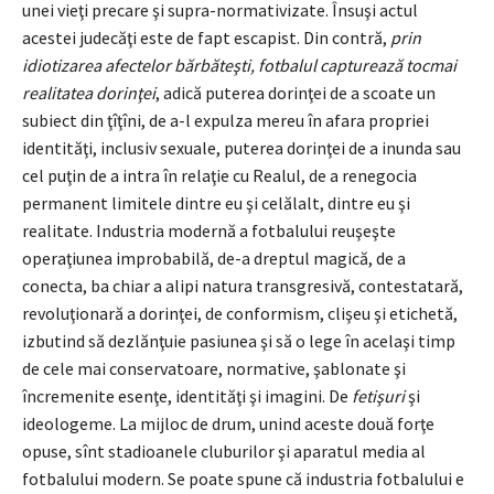
unei vieţi precare şi supra-normativizate. Însuşi actul
acestei judecăţi este de fapt escapist. Din contră,
prin
idiotizarea afectelor bărbăteşti, fotbalul capturează tocmai
realitatea dorinţei
, adică puterea dorinţei de a scoate un
subiect din ţîţîni, de a-l expulza mereu în afara propriei
identităţi, inclusiv sexuale, puterea dorinţei de a inunda sau
cel puţin de a intra în relaţie cu Realul, de a renegocia
permanent limitele dintre eu şi celălalt, dintre eu şi
realitate. Industria modernă a fotbalului reuşeşte
operaţiunea improbabilă, de-a dreptul magică, de a
conecta, ba chiar a alipi natura transgresivă, contestatară,
revoluţionară a dorinţei, de conformism, clişeu şi etichetă,
izbutind să dezlănţuie pasiunea şi să o lege în acelaşi timp
de cele mai conservatoare, normative, şablonate şi
încremenite esenţe, identităţi şi imagini. De
fetişuri
şi
ideologeme. La mijloc de drum, unind aceste două forţe
opuse, sînt stadioanele cluburilor şi aparatul media al
fotbalului modern. Se poate spune că industria fotbalului e