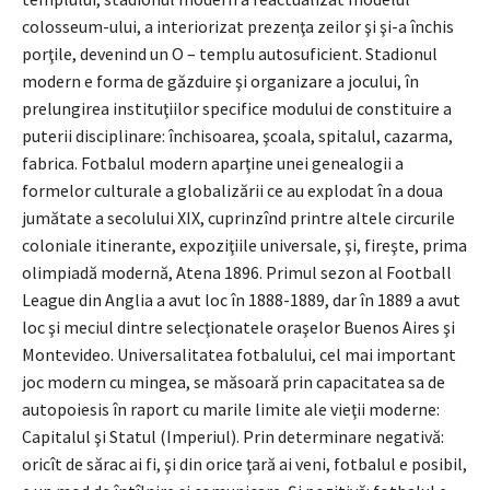
colosseum-ului, a interiorizat prezenţa zeilor şi şi-a închis
porţile, devenind un O – templu autosuficient. Stadionul
modern e forma de găzduire şi organizare a jocului, în
prelungirea instituţiilor specifice modului de constituire a
puterii disciplinare: închisoarea, şcoala, spitalul, cazarma,
fabrica. Fotbalul modern aparţine unei genealogii a
formelor culturale a globalizării ce au explodat în a doua
jumătate a secolului XIX, cuprinzînd printre altele circurile
coloniale itinerante, expoziţiile universale, şi, fireşte, prima
olimpiadă modernă, Atena 1896. Primul sezon al Football
League din Anglia a avut loc în 1888-1889, dar în 1889 a avut
loc şi meciul dintre selecţionatele oraşelor Buenos Aires şi
Montevideo. Universalitatea fotbalului, cel mai important
joc modern cu mingea, se măsoară prin capacitatea sa de
autopoiesis în raport cu marile limite ale vieţii moderne:
Capitalul şi Statul (Imperiul). Prin determinare negativă:
oricît de sărac ai fi, şi din orice ţară ai veni, fotbalul e posibil,