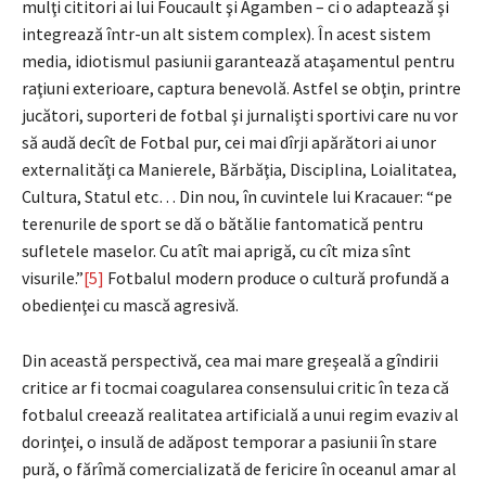
mulţi cititori ai lui Foucault şi Agamben – ci o adaptează şi
integrează într-un alt sistem complex). În acest sistem
media, idiotismul pasiunii garantează ataşamentul pentru
raţiuni exterioare, captura benevolă. Astfel se obţin, printre
jucători, suporteri de fotbal şi jurnalişti sportivi care nu vor
să audă decît de Fotbal pur, cei mai dîrji apărători ai unor
externalităţi ca Manierele, Bărbăţia, Disciplina, Loialitatea,
Cultura, Statul etc… Din nou, în cuvintele lui Kracauer: “pe
terenurile de sport se dă o bătălie fantomatică pentru
sufletele maselor. Cu atît mai aprigă, cu cît miza sînt
visurile.”
[5]
Fotbalul modern produce o cultură profundă a
obedienţei cu mască agresivă.
Din această perspectivă, cea mai mare greşeală a gîndirii
critice ar fi tocmai coagularea consensului critic în teza că
fotbalul creează realitatea artificială a unui regim evaziv al
dorinţei, o insulă de adăpost temporar a pasiunii în stare
pură, o fărîmă comercializată de fericire în oceanul amar al