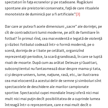
spectatori în faţa ecranelor şi pe stadioane. Rugăciuni
spontane ale preistoriei conservate, faţă de care ritualele
monoteiste de duminică par a fi artificiale.”
[3]
Dar care ar putea fi acele dimensiuni „sacre” ale dorinţei, pe
cît de contradictorii lumii moderne, pe atît de familiare în
fotbal? În primul rînd, cea mai evidentă e legată de violenţă
şi război: fotbalul codează într-o formă modernă, pe o
scenă, dorinţa de a-l bate pe celălalt, organizînd
reprezentaţii periodice, la scară grandioasă, în care se luptă
rivali de moarte. După cum au arătat Deleuze şi Guattari,
subconştientul nu fantasmează doar despre mama şi tata,
ci şi despre univers, lume, naţiune, rasă, etc., iar ilustrarea
cea mai elocventă a acestui delir de semne şi simboluri sînt
spectacolele de deschidere ale marilor campionate
sportive. Spectacolul cupei mondiale înseşi oferă nici mai
mult nici mai puţin decît posibilitatea de a cuprinde lumea
întreagă într-o reprezentare, care e mai mult decît o