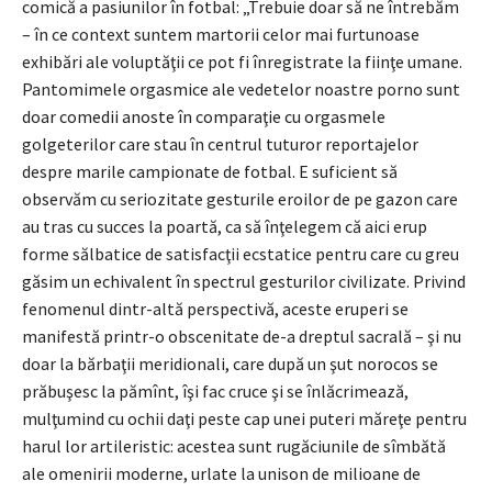
comică a pasiunilor în fotbal: „Trebuie doar să ne întrebăm
– în ce context suntem martorii celor mai furtunoase
exhibări ale voluptăţii ce pot fi înregistrate la fiinţe umane.
Pantomimele orgasmice ale vedetelor noastre porno sunt
doar comedii anoste în comparaţie cu orgasmele
golgeterilor care stau în centrul tuturor reportajelor
despre marile campionate de fotbal. E suficient să
observăm cu seriozitate gesturile eroilor de pe gazon care
au tras cu succes la poartă, ca să înţelegem că aici erup
forme sălbatice de satisfacţii ecstatice pentru care cu greu
găsim un echivalent în spectrul gesturilor civilizate. Privind
fenomenul dintr-altă perspectivă, aceste eruperi se
manifestă printr-o obscenitate de-a dreptul sacrală – şi nu
doar la bărbaţii meridionali, care după un şut norocos se
prăbuşesc la pămînt, îşi fac cruce şi se înlăcrimează,
mulţumind cu ochii daţi peste cap unei puteri măreţe pentru
harul lor artileristic: acestea sunt rugăciunile de sîmbătă
ale omenirii moderne, urlate la unison de milioane de