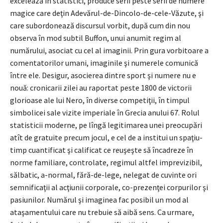
excelează în statistici, produce serii peste serii de numere
magice care deţin Adevărul-de-Dincolo-de-cele-Văzute, şi
care subordonează discursul vorbit, după cum din nou
observa în mod subtil Buffon, unui anumit regim al
numărului, asociat cu cel al imaginii. Prin gura vorbitoare a
comentatorilor umani, imaginile şi numerele comunică
între ele. Desigur, asocierea dintre sport şi numere nu e
nouă: cronicarii zilei au raportat peste 1800 de victorii
glorioase ale lui Nero, în diverse competiţii, în timpul
simbolicei sale vizite imperiale în Grecia anului 67. Rolul
statisticii moderne, pe lîngă legitimarea unei preocupări
atît de gratuite precum jocul, e cel de a institui un spaţiu-
timp cuantificat şi calificat ce reuşeşte să încadreze în
norme familiare, controlate, regimul altfel imprevizibil,
sălbatic, a-normal, fără-de-lege, nelegat de cuvinte ori
semnificaţii al acţiunii corporale, co-prezenţei corpurilor şi
pasiunilor. Numărul şi imaginea fac posibil un mod al
ataşamentului care nu trebuie să aibă sens. Ca urmare,