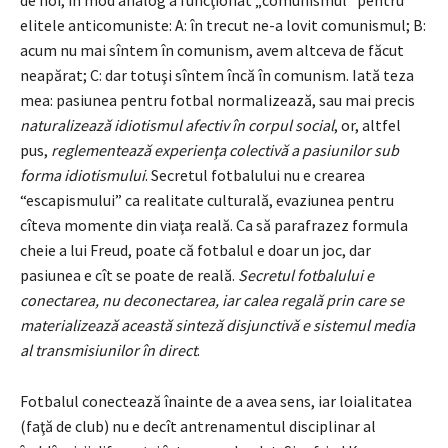
de noi, în mod analog a funcţionat „comunismul” pentru
elitele anticomuniste: A: în trecut ne-a lovit comunismul; B:
acum nu mai sîntem în comunism, avem altceva de făcut
neapărat; C: dar totuşi sîntem încă în
comunism. Iată teza
mea: pasiunea pentru fotbal normalizează, sau mai precis
naturalizează idiotismul afectiv în corpul social
, or, altfel
pus,
reglementează experienţa colectivă a pasiunilor sub
forma idiotismului
. Secretul fotbalului nu e crearea
“escapismului” ca realitate culturală, evaziunea pentru
cîteva momente din viaţa reală. Ca să parafrazez formula
cheie a lui Freud, poate că fotbalul e doar un joc, dar
pasiunea e cît se poate de reală.
Secretul fotbalului e
conectarea, nu deconectarea, iar calea regală prin care se
materializează această sinteză disjunctivă e sistemul media
al transmisiunilor în direct
.
Fotbalul conectează înainte de a avea sens, iar loialitatea
(faţă de club) nu e decît antrenamentul disciplinar al