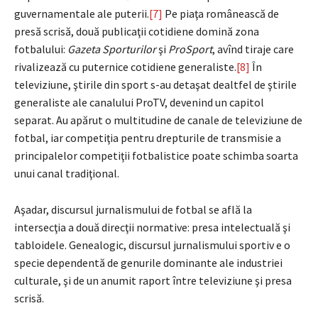
guvernamentale ale puterii.
[7]
Pe piaţa românească de
presă scrisă, două publicaţii cotidiene domină zona
fotbalului:
Gazeta Sporturilor
şi
ProSport
, avînd tiraje care
rivalizează cu puternice cotidiene generaliste.
[8]
În
televiziune, ştirile din sport s-au detaşat dealtfel de ştirile
generaliste ale canalului ProTV, devenind un capitol
separat. Au apărut o multitudine de canale de televiziune de
fotbal, iar competiţia pentru drepturile de transmisie a
principalelor competiţii fotbalistice poate schimba soarta
unui canal tradiţional.
Aşadar, discursul jurnalismului de fotbal se află la
intersecţia a două direcţii normative: presa intelectuală şi
tabloidele. Genealogic, discursul jurnalismului sportiv e o
specie dependentă de genurile dominante ale industriei
culturale, şi de un anumit raport între televiziune şi presa
scrisă.