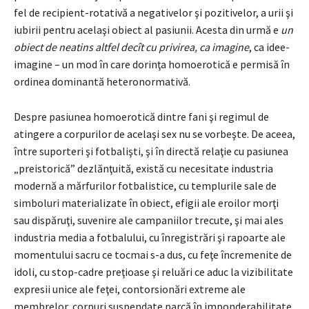
fel de recipient-rotativă a negativelor şi pozitivelor, a urii şi
iubirii pentru acelaşi obiect al pasiunii. Acesta din urmă e
un
obiect de neatins altfel decît cu privirea, ca imagine
, ca idee-
imagine – un mod în care dorinţa homoerotică e permisă în
ordinea dominantă heteronormativă.
Despre pasiunea homoerotică dintre fani şi regimul de
atingere a corpurilor de acelaşi sex nu se vorbeşte. De aceea,
între suporteri şi fotbalişti, şi în directă relaţie cu pasiunea
„preistorică” dezlănţuită, există cu necesitate industria
modernă a mărfurilor fotbalistice, cu templurile sale de
simboluri materializate în obiect, efigii ale eroilor morţi
sau dispăruţi, suvenire ale campaniilor trecute, şi mai ales
industria media a fotbalului, cu înregistrări şi rapoarte ale
momentului sacru ce tocmai s-a dus, cu feţe încremenite de
idoli, cu stop-cadre preţioase şi reluări ce aduc la vizibilitate
expresii unice ale feţei, contorsionări extreme ale
membrelor, corpuri suspendate parcă în imponderabilitate.