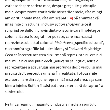
vorbesc despre cariera mea, despre greşelile şi virtuţile
mele, despre toate statisticile mişcărilor mele, cîte mingi
am oprit în viaţa mea, cîte am scăpat.”
[4]
Să amintesc că
imaginile din acţiune, inclusiv
action shots
-urile ce îl
surprind pe Buffon, provin dintr-o istorie care împleteşte
colonialitatea fotografiilor pozate, care încercau să
reprezinte subiectul colonial
făcînd
ceva „specific cultural”,
cu cronofotografiile lui Jules Marey şi Eadward Muybridge.
Ceea ce încercau acestea din urmă să reprezinte nu era nici
mai mult nici mai puţin decît „adevărul ştiinţific”, adică o
reprezentare a adevărului mai profundă decît verbul şi mai
precisă decît percepţia umană. În realitate, fotografiile
extraordinare din acţiune reprezintă însă puterea, aşa cum
bine a înţeles Buffon: însăşi puterea exterioară de captură a
subiectului.
Pe lîngă regimul imaginilor, industria media a sportului