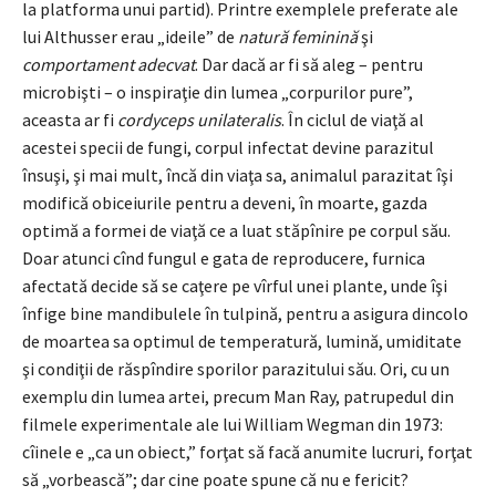
la platforma unui partid). Printre exemplele preferate ale
lui Althusser erau „ideile” de
natură feminină
şi
comportament adecvat
. Dar dacă ar fi să aleg – pentru
microbişti – o inspiraţie din lumea „corpurilor pure”,
aceasta ar fi
cordyceps unilateralis
. În ciclul de viaţă al
acestei specii de fungi, corpul infectat devine parazitul
însuşi, şi mai mult, încă din viaţa sa, animalul parazitat îşi
modifică obiceiurile pentru a deveni, în moarte, gazda
optimă a formei de viaţă ce a luat stăpînire pe corpul său.
Doar atunci cînd fungul e gata de reproducere, furnica
afectată decide să se caţere pe vîrful unei plante, unde îşi
înfige bine mandibulele în tulpină, pentru a asigura dincolo
de moartea sa optimul de temperatură, lumină, umiditate
şi condiţii de răspîndire sporilor parazitului său. Ori, cu un
exemplu din lumea artei, precum Man Ray, patrupedul din
filmele experimentale ale lui William Wegman din 1973:
cîinele e „ca un obiect,” forţat să facă anumite lucruri, forţat
să „vorbească”; dar cine poate spune că nu e fericit?