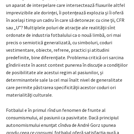
un aparat de interpelare care intersectează fluxurile altfel
imprevizibile ale dorinţei, îi potenţează explozia şi îi oferă
în acelaşi timp un cadru în care să detoneze: cu cine ţii, CFR
sau „U”? Multiplele poluri de atracţie ale realităţii sînt
ordonate de industria fotbalului ca o nouă limbă, ori mai
precis o semiotică generalizată, cu simboluri, coduri
vestimentare, obiecte, refrene, practici şi atitudini
predefinite, bine diferenţiate. Problema critică ori sarcina
gîndirii este în acest context punerea în discuţie a condiţiilor
de posibilitate ale acestui regim al pasiunilor, şi
determinantele sale la cel mai înalt nivel de generalitate
care permite păstrarea specificităţii acestor coduri ori
materialităţi culturale.
Fotbalul e în primul rînd un fenomen de frunte al
consumismului, al pasiunii ca pasivitate. Dacă principiul
autonomismului enunţat cîndva de André Gorz spunea
produ ceea ce consumi
, fotbalul oferă satisfacţia pură a