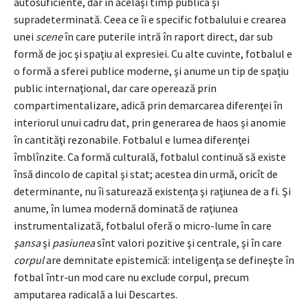
autosuficiente, dar în acelaşi timp publică şi
supradeterminată. Ceea ce îi e specific fotbalului e crearea
unei
scene
în care puterile intră în raport direct, dar sub
formă de joc şi spaţiu al expresiei. Cu alte cuvinte, fotbalul e
o formă a sferei publice moderne, şi anume un tip de spaţiu
public internaţional, dar care operează prin
compartimentalizare, adică prin demarcarea diferenţei în
interiorul unui cadru dat, prin generarea de haos şi anomie
în cantităţi rezonabile. Fotbalul e lumea diferenţei
îmblînzite. Ca formă culturală, fotbalul continuă să existe
însă dincolo de capital şi stat; acestea din urmă, oricît de
determinante, nu îi saturează existenţa şi raţiunea de a fi. Şi
anume, în lumea modernă dominată de raţiunea
instrumentalizată, fotbalul oferă o micro-lume în care
şansa
şi
pasiunea
sînt valori pozitive şi centrale, şi în care
corpul
are demnitate epistemică: inteligenţa se defineşte în
fotbal într-un mod care nu exclude corpul, precum
amputarea radicală a lui Descartes.