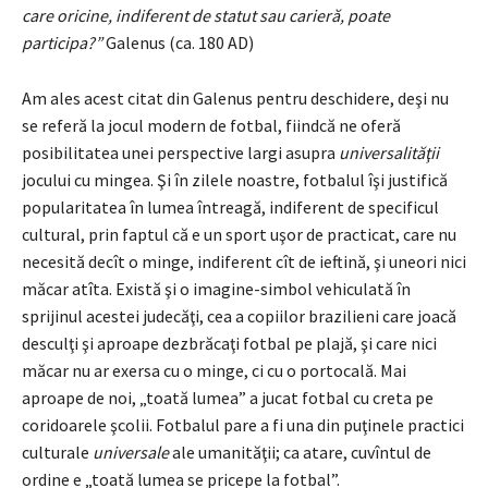
care oricine, indiferent de statut sau carieră, poate
participa?”
Galenus (ca. 180 AD)
Am ales acest citat din Galenus pentru deschidere, deşi nu
se referă la jocul modern de fotbal, fiindcă ne oferă
posibilitatea unei perspective largi asupra
universalităţii
jocului cu mingea. Şi în zilele noastre, fotbalul îşi justifică
popularitatea în lumea întreagă, indiferent de specificul
cultural, prin faptul că e un sport uşor de practicat, care nu
necesită decît o minge, indiferent cît de ieftină, şi uneori nici
măcar atîta. Există şi o imagine-simbol vehiculată în
sprijinul acestei judecăţi, cea a copiilor brazilieni care joacă
desculţi şi aproape dezbrăcaţi fotbal pe plajă, şi care nici
măcar nu ar exersa cu o minge, ci cu o portocală. Mai
aproape de noi, „toată lumea” a jucat fotbal cu creta pe
coridoarele şcolii. Fotbalul pare a fi una din puţinele practici
culturale
universale
ale umanităţii; ca atare, cuvîntul de
ordine e „toată lumea se pricepe la fotbal”.