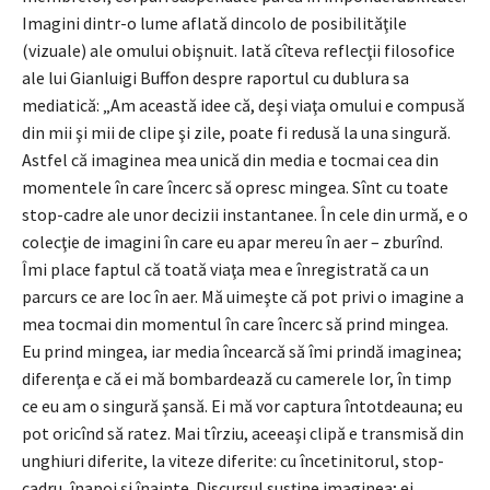
Imagini dintr-o lume aflată dincolo de posibilităţile
(vizuale) ale omului obişnuit. Iată cîteva reflecţii filosofice
ale lui Gianluigi Buffon despre raportul cu dublura sa
mediatică: „Am această idee că, deşi viaţa omului e compusă
din mii şi mii de clipe şi zile, poate fi redusă la una singură.
Astfel că imaginea mea unică din media e tocmai cea din
momentele în care încerc să opresc mingea. Sînt cu toate
stop-cadre ale unor decizii instantanee. În cele din urmă, e o
colecţie de imagini în care eu apar mereu în aer – zburînd.
Îmi place faptul că toată viaţa mea e înregistrată ca un
parcurs ce are loc în aer. Mă uimeşte că pot privi o imagine a
mea tocmai din momentul în care încerc să prind mingea.
Eu prind mingea, iar media încearcă să îmi prindă imaginea;
diferenţa e că ei mă bombardează cu camerele lor, în timp
ce eu am o singură şansă. Ei mă vor captura întotdeauna; eu
pot oricînd să ratez. Mai tîrziu, aceeaşi clipă e transmisă din
unghiuri diferite, la viteze diferite: cu încetinitorul, stop-
cadru, înapoi şi înainte. Discursul susţine imaginea; ei