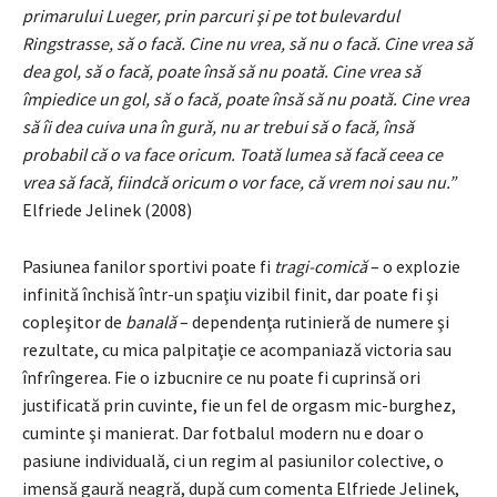
primarului Lueger, prin parcuri şi pe tot bulevardul
Ringstrasse, să o facă. Cine nu vrea, să nu o facă. Cine vrea să
dea gol, să o facă, poate însă să nu poată. Cine vrea să
împiedice un gol, să o facă, poate însă să nu poată. Cine vrea
să îi dea cuiva una în gură, nu ar trebui să o facă, însă
probabil că o va face oricum. Toată lumea să facă ceea ce
vrea să facă, fiindcă oricum o vor face, că vrem noi sau nu.”
Elfriede Jelinek (2008)
Pasiunea fanilor sportivi poate fi
tragi-comică
– o explozie
infinită închisă într-un spaţiu vizibil finit, dar poate fi şi
copleşitor de
banală
– dependenţa rutinieră de numere şi
rezultate, cu mica palpitaţie ce acompaniază victoria sau
înfrîngerea. Fie o izbucnire ce nu poate fi cuprinsă ori
justificată prin cuvinte, fie un fel de orgasm mic-burghez,
cuminte şi manierat. Dar fotbalul modern nu e doar o
pasiune individuală, ci un regim al pasiunilor colective, o
imensă gaură neagră, după cum comenta Elfriede Jelinek,