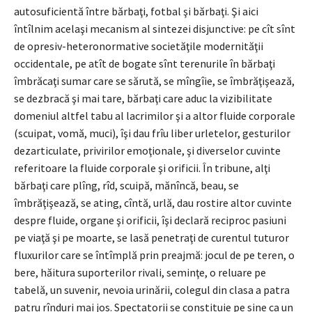
autosuficientă între bărbaţi, fotbal şi bărbaţi. Şi aici
întîlnim acelaşi mecanism al sintezei disjunctive: pe cît sînt
de opresiv-heteronormative societăţile modernităţii
occidentale, pe atît de bogate sînt terenurile în bărbaţi
îmbrăcaţi sumar care se sărută, se mîngîie, se îmbrăţişează,
se dezbracă şi mai tare, bărbaţi care aduc la vizibilitate
domeniul altfel tabu al lacrimilor şi a altor fluide corporale
(scuipat, vomă, muci), îşi dau frîu liber urletelor, gesturilor
dezarticulate, privirilor emoţionale, şi diverselor cuvinte
referitoare la fluide corporale şi orificii. În tribune, alţi
bărbaţi care plîng, rîd, scuipă, mănîncă, beau, se
îmbrăţişează, se ating, cîntă, urlă, dau rostire altor cuvinte
despre fluide, organe şi orificii, îşi declară reciproc pasiuni
pe viaţă şi pe moarte, se lasă penetraţi de curentul tuturor
fluxurilor care se întîmplă prin preajmă: jocul de pe teren, o
bere, hăitura suporterilor rivali, seminţe, o reluare pe
tabelă, un suvenir, nevoia urinării, colegul din clasa a patra
patru rînduri mai jos. Spectatorii se constituie pe sine ca un