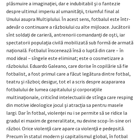
plăsmuire a imaginaţiei, dar e indubitabil şi o fantezie
despre ultimul imperiu al umanităţii, triumful final al
Unului asupra Multiplului. În acest sens, fotbalul este într-
adevăr o continuare a războiului cu alte mijloace. Jucătorii
sînt soldaţi de carieră, antrenorii comandanţi de oşti, iar
spectatorii populaţia civilă mobilizată sub formă de armată
naţională. Fotbalul înscenează însă o luptă din care – în
mod ideal – sîngele este eliminat; este o cosmetizare a
războiului. Eduardo Galeano, care dorise în copilărie să fie
fotbalist, a fost primul care a făcut legătura dintre fotbal,
teatru şi război; desigur, tot el a scris despre acapararea
fotbalului de lumea capitalului şi corporaţiile
multinaţionale, criticînd intelectualii de stînga care resping
din motive ideologice jocul şi atracţia sa pentru masele
largi. Dar în fotbal, violenţei nu i se permite să se ridice la
gradul ei maxim de generalitate, nu devine scop-în-sine ori
război. Orice violenţă care apare ca violenţă e pedepsită.
Precum în statul modern şi capitalismul global, în fotbal