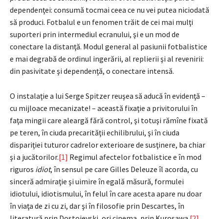
dependenţei: consumă tocmai ceea ce nu vei putea niciodată
să produci. Fotbalul e un fenomen trăit de cei mai mulţi
suporteri prin intermediul ecranului, şi e un mod de
conectare la distanţă. Modul general al pasiunii fotbalistice
e mai degrabă de ordinul ingerării, al replierii şi al revenirii:
din pasivitate şi dependenţă, o conectare intensă.
O instalaţie a lui Serge Spitzer reuşea să aducă în evidenţă –
cu mijloace mecanizate! – această fixaţie a privitorului în
faţa mingii care aleargă fără control, şi totuşi rămîne fixată
pe teren, în ciuda precarităţii echilibrului, şi în ciuda
dispariţiei tuturor cadrelor exterioare de susţinere, ba chiar
şi a jucătorilor.
[1]
Regimul afectelor fotbalistice e în mod
riguros
idiot
, în sensul pe care Gilles Deleuze îl acorda, cu
sinceră admiraţie şi uimire în egală măsură, formulei
idiotului, idiotismului, în felul în care acesta apare nu doar
în viaţa de zi cu zi, dar şi în filosofie prin Descartes, în
literatură prin Dostoievski, ori cinema, prin Kurosawa.
[2]