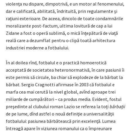
violenţa nu dispare, dimpotrivă, e un motor al fenomenului,
dar e calificată, abilitată, îndrituită, prin regulamente şi
raţiuni exterioare. De aceea, dincolo de toate condamnările
moralizante post-factum, ultima lovitură de cap a lui
Zidane a fost o operă sublimă, o mică înţepătură de viaţă
reală care a dezumflat pentru o clipă toată arhitectura
industriei moderne a fotbalului.
În al doilea rînd, fotbalul e o practică homoerotică
acceptată de societatea heteronormativă, în care pasiunii îi
este permis să circule, ba chiar să explodeze de la bărbat la
bărbat. Sergio Cragnotti afirmase în 2003 că fotbalul e
marfa cea mai cerută la nivel global, avînd aproape trei
miliarde de cumpărători – ca produs media. Evident, fostul
preşedinte al clubului roman Lazio se referea la toţi
bărbaţii
de pe lume, dînd astfel o nouă definiţie a universalităţii
fotbalului: pasiunea bărbătească prin excelenţă. Lumea
întreagă apare în viziunea romanului ca o împreunare