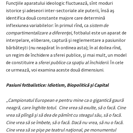
Funcţiile aparatului ideologic fluctuează, sînt moduri
istorice şi adeseori inter-sectoriale ale puterii, însă aş
identifica două constante majore care determină
inflexiunea variabilelor: în primul rînd, ca
sistem de
compartimentalizare a diferenţei
, fotbalul este un aparat de
interpelare, eliberare, captură şi reglementare a pasiunilor
bărbăteşti (nu neapărat în ordinea asta); în al doilea rînd,
un regim de închidere a sferei publice, şi mai mult, un model
de constituire a
sferei publice ca spaţiu al închiderii
. În cele
ce urmează, voi examina aceste două dimensiuni.
Pasiuni fotbalistice: Idiotism, Biopolitică şi Capital
„Campionatul European e pentru mine ca o gigantică gaură
neagră, care înghite totul. Cine vrea să exulte, să o facă. Cine
vrea să plîngă şi să dea de pămînt cu steagul său, să o facă.
Cine vrea să se îmbete, să o facă. Dacă nu vrea, să nu o facă.
Cine vrea să se pişe pe teatrul naţional, pe monumentul