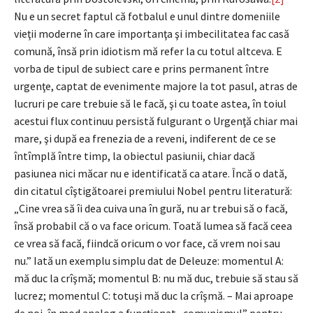
Nu e un secret faptul că fotbalul e unul dintre domeniile
vieţii moderne în care importanţa şi imbecilitatea fac casă
comună, însă prin idiotism mă refer la cu totul altceva. E
vorba de tipul de subiect care e prins permanent între
urgenţe, captat de evenimente majore la tot pasul, atras de
lucruri pe care trebuie să le facă, şi cu toate astea, în toiul
acestui flux continuu persistă fulgurant o Urgenţă chiar mai
mare, şi după ea frenezia de a reveni, indiferent de ce se
întîmplă între timp, la obiectul pasiunii, chiar dacă
pasiunea nici măcar nu e identificată ca atare. Încă o dată,
din citatul cîştigătoarei premiului Nobel pentru literatură:
„Cine vrea să îi dea cuiva una în gură, nu ar trebui să o facă,
însă probabil că o va face oricum. Toată lumea să facă ceea
ce vrea să facă, fiindcă oricum o vor face, că vrem noi sau
nu.” Iată un exemplu simplu dat de Deleuze: momentul A:
mă duc la crîşmă; momentul B: nu mă duc, trebuie să stau să
lucrez; momentul C: totuşi mă duc la crîşmă. – Mai aproape