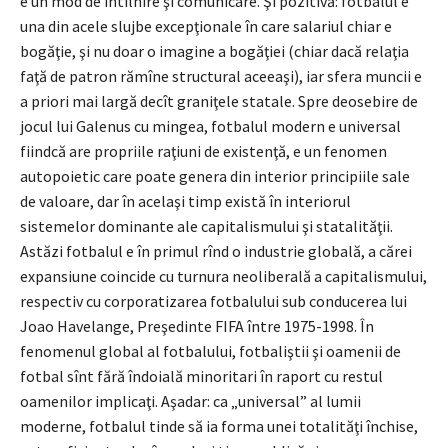
e un mod de întîlnire şi comunicare. Şi pozitivă: fotbalul e
una din acele slujbe excepţionale în care salariul chiar e
bogăţie, şi nu doar o imagine a bogăţiei (chiar dacă relaţia
faţă de patron rămîne structural aceeaşi), iar sfera muncii e
a priori mai largă decît graniţele statale. Spre deosebire de
jocul lui Galenus cu mingea, fotbalul modern e universal
fiindcă are propriile raţiuni de existenţă, e un fenomen
autopoietic care poate genera din interior principiile sale
de valoare, dar în acelaşi timp există în interiorul
sistemelor dominante ale capitalismului şi statalităţii.
Astăzi fotbalul e în primul rînd o industrie globală, a cărei
expansiune coincide cu turnura neoliberală a capitalismului,
respectiv cu corporatizarea fotbalului sub conducerea lui
Joao Havelange, Preşedinte FIFA între 1975-1998. În
fenomenul global al fotbalului, fotbaliştii şi oamenii de
fotbal sînt fără îndoială minoritari în raport cu restul
oamenilor implicaţi. Aşadar: ca „universal” al lumii
moderne, fotbalul tinde să ia forma unei totalităţi închise,