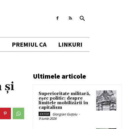
I
PREMIUL CA
LINKURI
Ultimele articole
 şi
Superioritate militară,
eșec politic: despre
limitele mobilizării în
capitalism
Giorgian Guțoiu
-
ENTER
9 iunie 2026