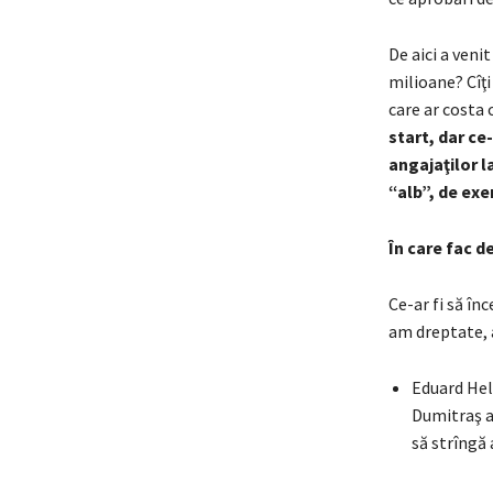
De aici a venit
milioane? Cîţi
care ar costa c
start, dar ce
angajaţilor l
“alb”, de exe
În care fac d
Ce-ar fi să în
am dreptate, a
Eduard Hell
Dumitraş a 
să strîngă