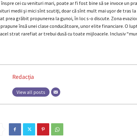
 înspre cei cu venituri mari, poate ar fi fost bine să se invoce un pr
nituri medii şi mici sînt scutiţi, doar că sînt mult mai uşor de tras l
t prea grăbit propunerea la gunoi, în loc s-o discute. Zona evazio
uprapune însă unei clase conducătoare, unor elite financiare. O lup
acel strat rarefiat ar trebui dusă cu toate mijloacele. Inclusiv “mur
Redacția
View all posts