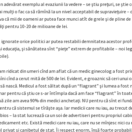
n adevărat exemplu al evaziunii la vedere – se ştiu preţuri, se ştie c
ai mulţi o fac ca să rămînă la un nivel acceptabil de supravieţuire – 
va că mii de oameni ar putea face munci atît de grele şi de pline de
ţi pentru 10-20 de milioane de lei.
ignorate orice politici ar putea restabili demnitatea acestor profe
şi educaţia, şi sănătatea sînt “pieţe” extrem de profitabile – noi leg
ile).
am ridicat din umeri cînd am aflat că un medic ginecolog a fost pr
ni cînd a cerut mită de 500 de lei. Evident, e groaznic să ceri unui 
ia să nască. Medicul a fost săltat după un “flagrant” şi lumea a fost
r pentru că ştiu ce s-ar întîmpla dacă am face “flagrant” în toate
ouă zile am avea 90% din medici anchetaţi. NU pentru că sînt ei fu
pentru că sistemul se tîrăşte aşa. Iar medicii care nu iau, au trecut d
ubios – la stat lucrează ca un soi de advertiseri pentru propriul cab
edicament etc. Există medici care nu iau, care nu se mînjesc nici cu 
l privat şi canibetul de stat. Îi respect enorm, însă foarte probabil ş