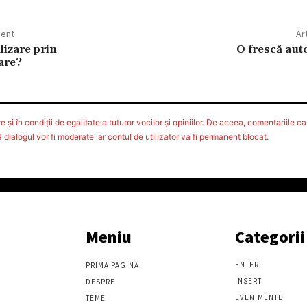
dent
Ar
izare prin
O frescă aut
are?
 şi în condiţii de egalitate a tuturor vocilor şi opiniilor. De aceea, comentariile car
ialogul vor fi moderate iar contul de utilizator va fi permanent blocat.
Meniu
Categorii
ENTER
PRIMA PAGINĂ
INSERT
DESPRE
EVENIMENTE
TEME