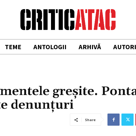
TEME
ANTOLOGII
ARHIVĂ
AUTOR
mentele greşite. Ponta
şte denunţuri
Share