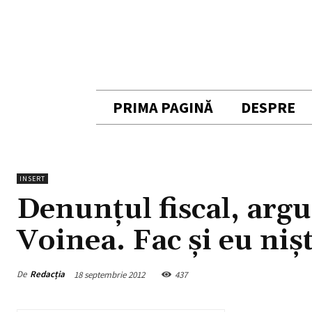
PRIMA PAGINĂ
DESPRE
INSERT
Denunţul fiscal, argu
Voinea. Fac şi eu ni
De
Redacția
18 septembrie 2012
437