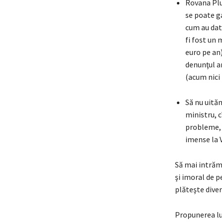
Rovana Plu
se poate ga
cum au dat
fi fost un 
euro pe an)
denunţul a
(acum nici 
Să nu uită
ministru, c
probleme, i
imense la 
Să mai intrăm 
şi imoral de p
plăteşte diver
Propunerea lui