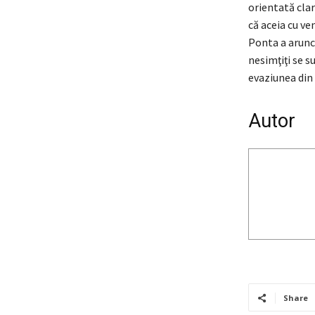
orientată clar
că aceia cu ve
Ponta a arunca
nesimţiţi se s
evaziunea din 
Autor
Share