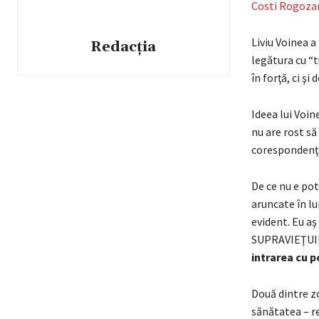
Costi Rogoza
Liviu Voinea a
Redacția
legătura cu “t
în forţă, ci şi
Ideea lui Voin
nu are rost să
corespondenţa 
De ce nu e pot
aruncate în lup
evident. Eu a
SUPRAVIEŢUIRE
intrarea cu p
Două dintre zo
sănătatea – re