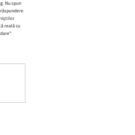
ag. Nu spun
a răspundere.
niştilor
tă reală cu
dare”.