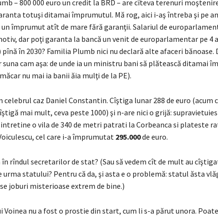
mb – 800 000 euro un credit la BRD – are cîteva terenuri moştenire
ranta totuşi ditamai împrumutul. Mă rog, aici i-aş întreba şi pe a
 un împrumut atît de mare fără garanţii. Salariul de europarlamen
motiv, dar poţi garanta la bancă un venit de europarlamentar pe 4 a
 pînă în 2030? Familia Plumb nici nu declară alte afaceri bănoase. 
r suna cam aşa: de unde ia un ministru bani să plătească ditamai 
măcar nu mai ia banii ăia mulţi de la PE).
m celebrul caz Daniel Constantin. Cîştiga lunar 288 de euro (acum c
îştigă mai mult, ceva peste 1000) şi n-are nici o grijă: supravietuies
ntretine o vila de 340 de metri patrati la Corbeanca si plateste ra
Voiculescu, cel care i-a împrumutat
295.000
de euro.
în rîndul secretarilor de stat? (Sau să vedem cît de mult au cîştigat
e urma statului? Pentru că da, şi asta e o problemă: statul ăsta vlă
se joburi misterioase extrem de bine.)
 Voinea nu a fost o prostie din start, cum li s-a părut unora. Poate 