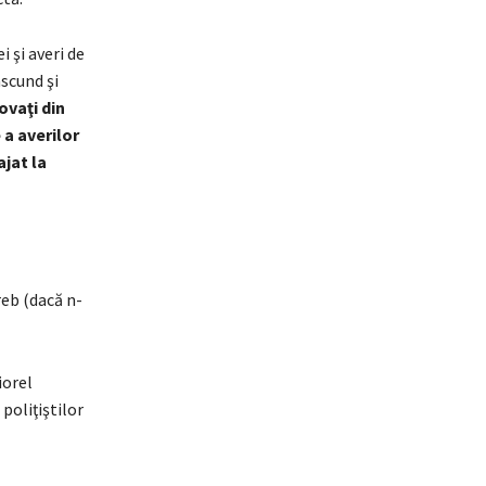
i şi averi de
ascund şi
ovaţi din
 a averilor
ajat la
reb (dacă n-
iorel
poliţiştilor