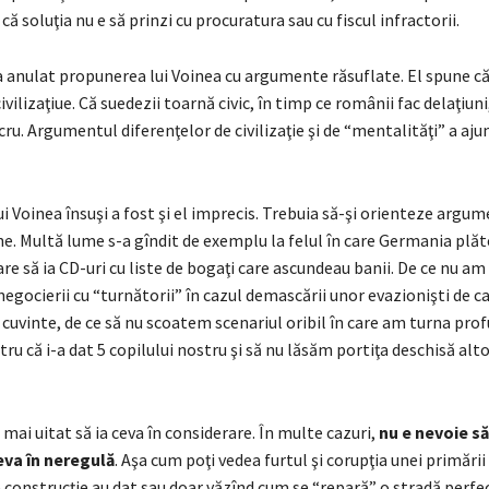
că soluţia nu e să prinzi cu procuratura sau cu fiscul infractorii.
a anulat propunerea lui Voinea cu argumente răsuflate. El spune că
vilizaţiue. Că suedezii toarnă civic, în timp ce românii fac delaţiuni
lucru. Argumentul diferenţelor de civilizaţie şi de “mentalităţi” a aju
 Voinea însuşi a fost şi el imprecis. Trebuia să-şi orienteze argum
e. Multă lume s-a gîndit de exemplu la felul în care Germania plăt
re să ia CD-uri cu liste de bogaţi care ascundeau banii. De ce nu am
negocierii cu “turnătorii” în cazul demascării unor evazionişti de c
cuvinte, de ce să nu scoatem scenariul oribil în care am turna prof
ru că i-a dat 5 copilului nostru şi să nu lăsăm portiţa deschisă alto
 mai uitat să ia ceva în considerare. În multe cazuri,
nu e nevoie să
ceva în neregulă
. Aşa cum poţi vedea furtul şi corupţia unei primării
 construcţie au dat sau doar văzînd cum se “repară” o stradă perfe