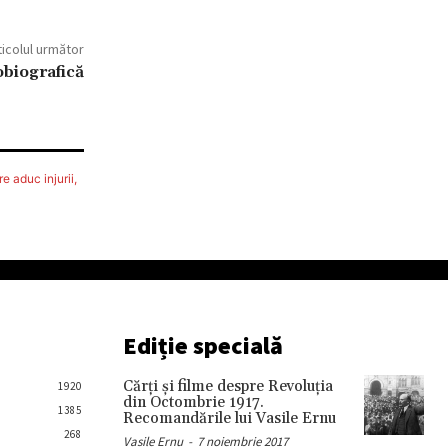
ticolul următor
obiografică
e aduc injurii,
Ediție specială
Cărţi şi filme despre Revoluţia
1920
din Octombrie 1917.
1385
Recomandările lui Vasile Ernu
268
Vasile Ernu
-
7 noiembrie 2017