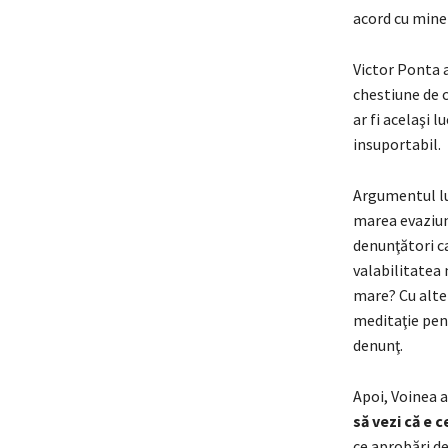
acord cu mine 
Victor Ponta 
chestiune de ci
ar fi acelaşi 
insuportabil.
Argumentul lui
marea evaziun
denunţători ca
valabilitatea 
mare? Cu alte 
meditaţie pent
denunţ.
Apoi, Voinea a
să vezi că e 
ce aprobări de