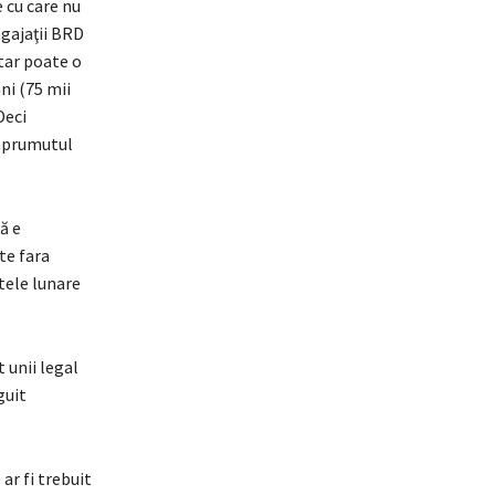
 cu care nu
ngajaţii BRD
tar poate o
ni (75 mii
Deci
împrumutul
ă e
te fara
tele lunare
 unii legal
guit
ar fi trebuit