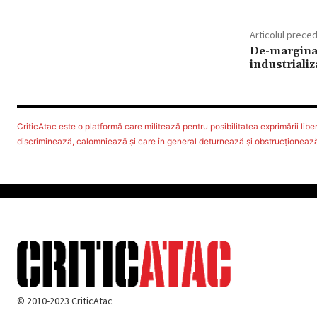
Articolul prece
De-marginal
industrializ
CriticAtac este o platformă care militează pentru posibilitatea exprimării libere
discriminează, calomniează şi care în general deturnează şi obstrucţionează d
© 2010-2023 CriticAtac