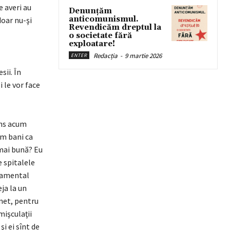
e averi au
Denunțăm
anticomunismul.
doar nu-şi
Revendicăm dreptul la
o societate fără
exploatare!
Redacția
-
9 martie 2026
ENTER
sii. În
i le vor face
ins acum
om bani ca
 mai bună? Eu
 spitalele
ndamental
eja la un
inet, pentru
mişculaţii
i ei sînt de