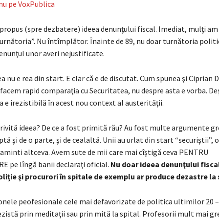
nu pe VoxPublica
 propus (spre dezbatere) ideea denunţului fiscal. Imediat, mulţi am
urnătoria”. Nu întîmplător. Înainte de 89, nu doar turnătoria politi
 denunţul unor averi nejustificate.
ea nu e rea din start. E clar că e de discutat. Cum spunea şi Ciprian
 facem rapid comparaţia cu Securitatea, nu despre asta e vorba. De
e irezistibilă în acest nou context al austerităţii.
rivită ideea? De ce a fost primită rău? Au fost multe argumente gr
tă şi de o parte, şi de cealaltă. Unii au urlat din start “securiştii”,
ş aminti altceva. Avem sute de mii care mai cîştigă ceva PENTRU
 pe lîngă banii declaraţi oficial.
Nu doar ideea denunţului fiscal
oliţie şi procurori în spitale de exemplu ar produce dezastre la
nele peofesionale cele mai defavorizate de politica ultimilor 20 – 
zistă prin meditaţii sau prin mită la spital. Profesorii mult mai gre