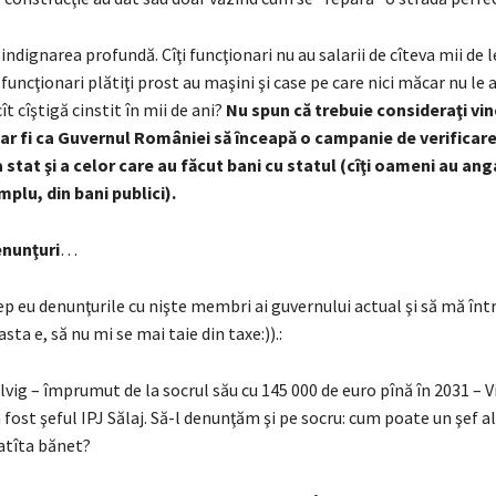
 indignarea profundă. Cîţi funcţionari nu au salarii de cîteva mii de le
 funcţionari plătiţi prost au maşini şi case pe care nici măcar nu le 
ît cîştigă cinstit în mii de ani?
Nu spun că trebuie consideraţi vin
-ar fi ca Guvernul României să înceapă o campanie de verificare
a stat şi a celor care au făcut bani cu statul (cîţi oameni au ang
mplu, din bani publici).
enunţuri
…
cep eu denunţurile cu nişte membri ai guvernului actual şi să mă înt
sta e, să nu mi se mai taie din taxe:)).:
vig – împrumut de la socrul său cu 145 000 de euro pînă în 2031 – V
fost şeful IPJ Sălaj. Să-l denunţăm şi pe socru: cum poate un şef al 
 atîta bănet?