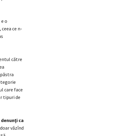
 e o
, ceea ce n-
ns
entul către
ea
 păstra
ategorie
ul care face
r tipuri de
 denunţi ca
 doar văzînd
ctă.