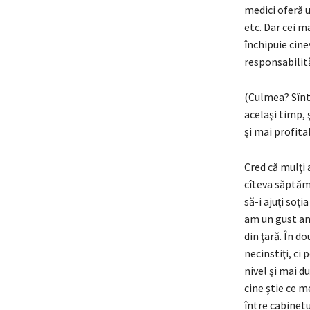
medici oferă u
etc. Dar cei m
închipuie cine
responsabilită
(Culmea? Sînt 
acelaşi timp, 
şi mai profitab
Cred că mulţi 
cîteva săptămî
să-i ajuţi soţ
am un gust ama
din ţară. În d
necinstiţi, ci 
nivel şi mai d
cine ştie ce m
între cabinetu