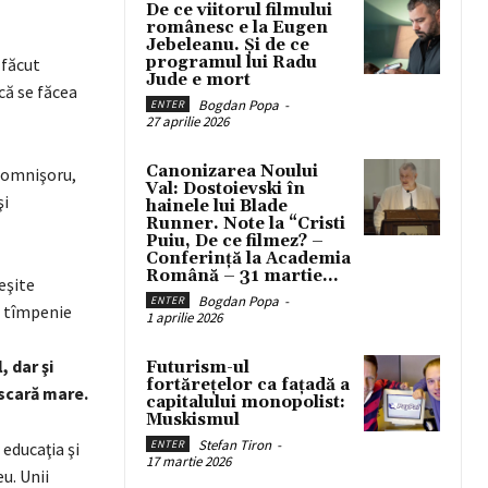
De ce viitorul filmului
românesc e la Eugen
Jebeleanu. Și de ce
programul lui Radu
 făcut
Jude e mort
că se făcea
Bogdan Popa
-
ENTER
27 aprilie 2026
Canonizarea Noului
 Domnişoru,
Val: Dostoievski în
şi
hainele lui Blade
Runner. Note la “Cristi
Puiu, De ce filmez? –
Conferință la Academia
Română – 31 martie...
eşite
Bogdan Popa
-
ENTER
 o tîmpenie
1 aprilie 2026
, dar şi
Futurism-ul
fortărețelor ca fațadă a
 scară mare.
capitalului monopolist:
Muskismul
Stefan Tiron
-
ENTER
educaţia şi
17 martie 2026
u. Unii