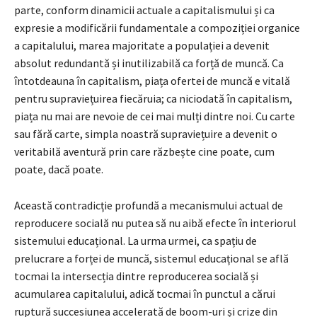
parte, conform dinamicii actuale a capitalismului și ca
expresie a modificării fundamentale a compoziției organice
a capitalului, marea majoritate a populației a devenit
absolut redundantă și inutilizabilă ca forță de muncă. Ca
întotdeauna în capitalism, piața ofertei de muncă e vitală
pentru supraviețuirea fiecăruia; ca niciodată în capitalism,
piața nu mai are nevoie de cei mai mulți dintre noi. Cu carte
sau fără carte, simpla noastră supraviețuire a devenit o
veritabilă aventură prin care răzbește cine poate, cum
poate, dacă poate.
Această contradicție profundă a mecanismului actual de
reproducere socială nu putea să nu aibă efecte în interiorul
sistemului educațional. La urma urmei, ca spațiu de
prelucrare a forței de muncă, sistemul educațional se află
tocmai la intersecția dintre reproducerea socială și
acumularea capitalului, adică tocmai în punctul a cărui
ruptură succesiunea accelerată de boom-uri și crize din