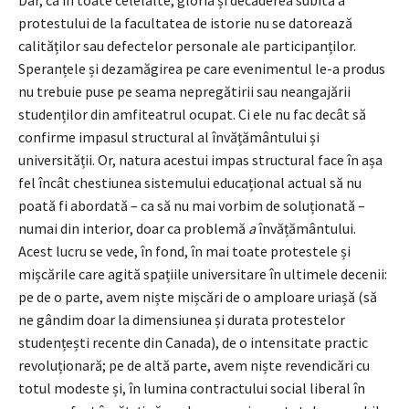
protestului de la facultatea de istorie nu se datorează
calităților sau defectelor personale ale participanților.
Speranțele și dezamăgirea pe care evenimentul le-a produs
nu trebuie puse pe seama nepregătirii sau neangajării
studenților din amfiteatrul ocupat. Ci ele nu fac decât să
confirme impasul structural al învățământului și
universității. Or, natura acestui impas structural face în așa
fel încât chestiunea sistemului educațional actual să nu
poată fi abordată – ca să nu mai vorbim de soluționată –
numai din interior, doar ca problemă
a
învățământului.
Acest lucru se vede, în fond, în mai toate protestele și
mișcările care agită spațiile universitare în ultimele decenii:
pe de o parte, avem niște mișcări de o amploare uriașă (să
ne gândim doar la dimensiunea și durata protestelor
studențești recente din Canada), de o intensitate practic
revoluționară; pe de altă parte, avem niște revendicări cu
totul modeste și, în lumina contractului social liberal în