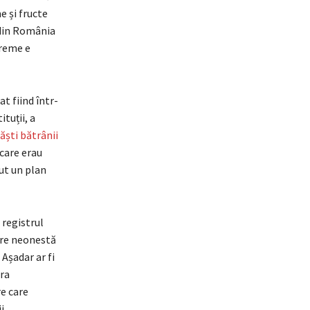
e și fructe
e din România
treme e
t fiind într-
ituții, a
răști bătrânii
 care erau
cut un plan
 registrul
zare neonestă
 Așadar ar fi
Ura
re care
i,