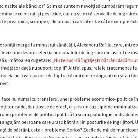
necinstite ale băncilor? Știm că suntem nevoiți să cumpărăm legum
inate cu nitrați și pesticide, dar nu știm că serviciile de îngrijir
tate prea mică, scumpe și de proastă calitate? De câte exemple ex
oroniță merge la ministrul sănătății, Alexandru Rafila, care, întreba
leviziune despre selecția personalului de îngrijire din astfel de inst
să următoarea cugetare: „
Nu te duci să îngrijești bătrâni dacă tu u
 învățător dacă nu suporți copiii”. Altfel spus, relele tratamente la
i aceia au fost cauzate de faptul că unii dintre angajați nu și-au fă
ivit.
a face nu numai cu transferul unei probleme economico-politice în
țiilor calde, dar lipsite de efect, ci și cu un caz tipic de minimali
 unei probleme de politică publică la scara psihologiei individuale.
u angajăm persoane care urăsc bătrânii în posturile de îngrijitori. 
ață de bătrâni, asta-i problema. Serios? Zecile de mii de muncitoa
âni în Italia, Austria sau Germania fac asta pentru că iubesc bătrâni