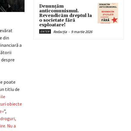
Denunțăm
anticomunismul.
Revendicăm dreptul la
o societate fără
exploatare!
devărat
Redacția
-
9 martie 2026
ENTER
e din
financiară a
nătorii
i despre
ne poate
n titlu de
ile
zuri obiecte
e»
”,
 droguri,
ire. Nu a