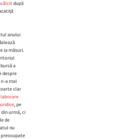
ncâlcit
după
acatiță
tul anului
edalează
e ia măsuri.
ritoriul
 bursă a
e despre
i n-a mai
foarte clar
olaborare
uridice
, pe
 din urmă, ci
le de
tatul nu
i preocupate