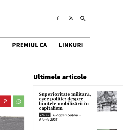
I
PREMIUL CA
LINKURI
Ultimele articole
Superioritate militară,
eșec politic: despre
limitele mobilizării în
capitalism
Giorgian Guțoiu
-
ENTER
9 iunie 2026