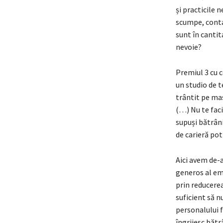
și practicile 
scumpe, contam
sunt în canti
nevoie?
Premiul 3 cu c
un studio de te
trântit pe ma
(…) Nu te faci
supuși bătrâni
de carieră potr
Aici avem de-
generos al emo
prin reducerea
suficient să n
personalului f
îngrijesc bătr