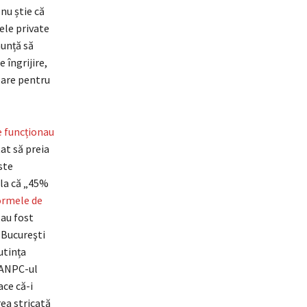
 nu știe că
ele private
nunță să
 îngrijire,
toare pentru
e funcționau
tat să preia
ste
fla că „45%
ormele de
„au fost
 Bucureşti
utința
 ANPC-ul
ace că-i
rea stricată