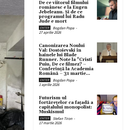
De ce viitorul filmului
românesc e la Eugen
Jebeleanu. Și de ce
programul lui Radu
Jude e mort
Bogdan Popa
-
ENTER
27 aprilie 2026
Canonizarea Noului
Val: Dostoievski în
hainele lui Blade
Runner. Note la “Cristi
Puiu, De ce filmez? –
Conferință la Academia
Română – 31 martie...
Bogdan Popa
-
ENTER
1 aprilie 2026
Futurism-ul
fortărețelor ca fațadă a
capitalului monopolist:
Muskismul
Stefan Tiron
-
ENTER
17 martie 2026