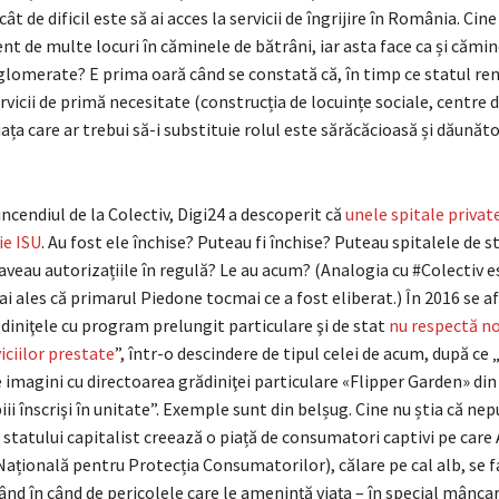
t de dificil este să ai acces la servicii de îngrijire în România. Cine
ent de multe locuri în căminele de bătrâni, iar asta face ca și cămin
glomerate? E prima oară când se constată că, în timp ce statul re
vicii de primă necesitate (construcția de locuințe sociale, centre de
piața care ar trebui să-i substituie rolul este sărăcăcioasă și dăună
incendiul de la Colectiv, Digi24 a descoperit că
unele spitale privat
ie ISU
. Au fost ele închise? Puteau fi închise? Puteau spitalele de s
 aveau autorizațiile în regulă? Le au acum? (Analogia cu #Colectiv e
ai ales că primarul Piedone tocmai ce a fost eliberat.) În 2016 se a
ădiniţele cu program prelungit particulare şi de stat
nu respectă n
viciilor prestate
”, într-o descindere de tipul celei de acum, după ce 
 imagini cu directoarea grădiniţei particulare «Flipper Garden» din
iii înscrişi în unitate”. Exemple sunt din belșug. Cine nu știa că nep
statului capitalist creează o piață de consumatori captivi pe care
ațională pentru Protecția Consumatorilor), călare pe cal alb, se f
ând în când de pericolele care le amenință viața – în special mânca