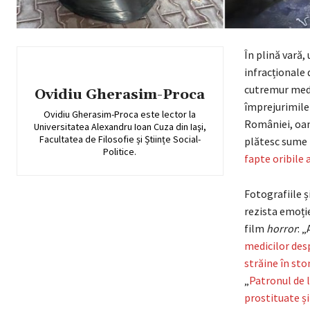
În plină vară,
infracționale
cutremur media
Ovidiu Gherasim-Proca
împrejurimile 
Ovidiu Gherasim-Proca este lector la
României, oamen
Universitatea Alexandru Ioan Cuza din Iaşi,
Facultatea de Filosofie și Științe Social-
plătesc sume m
Politice.
fapte oribile 
Fotografiile ș
rezista emoție
film
horror
: 
medicilor desp
străine în st
„
Patronul de l
prostituate și