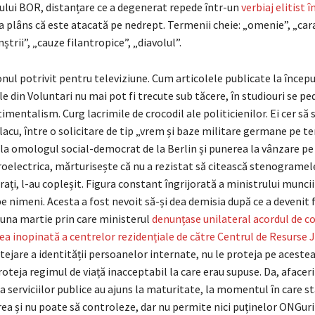
i BOR, distanțare ce a degenerat repede într-un
verbiaj elitist î
a plâns că este atacată pe nedrept. Termenii cheie: „omenie”, „car
ștrii”, „cauze filantropice”, „diavolul”.
nul potrivit pentru televiziune. Cum articolele publicate la începu
e din Voluntari nu mai pot fi trecute sub tăcere, în studiouri se p
imentalism. Curg lacrimile de crocodil ale politicienilor. Ei cer să s
acu, între o solicitare de tip „vrem și baze militare germane pe te
la omologul social-democrat de la Berlin și punerea la vânzare pe
roelectrica, mărturisește că nu a rezistat să citească stenogramel
rați, l-au copleșit. Figura constant îngrijorată a ministrului munci
 nimeni. Acesta a fost nevoit să-și dea demisia după ce a devenit 
luna martie prin care ministerul
denunțase unilateral acordul de c
ea inopinată a centrelor rezidențiale de către Centrul de Resurse J
ejare a identității persoanelor internate, nu le proteja pe acestea
oteja regimul de viață inacceptabil la care erau supuse. Da, afaceri
a serviciilor publice au ajuns la maturitate, la momentul în care s
rea și nu poate să controleze, dar nu permite nici puținelor ONGur