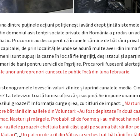
 una dintre puținele acțiuni polițienești având drept țintă sistemele
 din domeniul asistenței sociale private din România a produs un a
tic. Procurorii au descoperit că în unele cămine de bătrâni privat
capitalei, de prin localitățile unde se adună multe averi din inima 
ii sunt supuși la cazne în loc să fie îngrijiți, deși statul și aparți
ari de bani pentru servicii de îngrijire. Procurorii fuseseră alertaț
ale unor antreprenori cunoscute public încă din luna februarie
.
i stenogramele lovesc în valuri zilnice și aprind canalele media. Ci
i? La televizor toată lumea oftează și suspină. Se impune unanim u
„Azilul groazei”. Informația curge și ea, cu titluri de impact: „
Mărturi
re bătrânii din azilele din Voluntari: «Au fost depistate în două ca
omac. Nasturi și mărgele. Probabil că de foame și-au mâncat hainel
a «azilele groazei» cheltuia banii câștigați pe seama bătrânilor pe
 lăutari
”, „
Un patron de azil din Vâlcea a sechestrat bătrânii în clăd