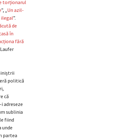
e torționarul
e
”, „
Un azil-
 ilegal
”.
făcută de
casă în
ncționa fără
 Laufer
niștrii
eră politică
i,
re că
-i adreseze
um sublinia
le fiind
ia unde
in partea