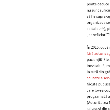
poate deduce câ
nu sunt sufici
să fie supra-a
organizeze ser
spitale
etc
), 
„beneficiari”?
În 2015, după 
fără autorizaț
pacienții? Ele
inevitabilă, m
la sută din gr
calitate a ser
făcute publice
care lovea cop
programată a 
(Autoritatea N
salvează din c