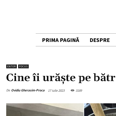
PRIMA PAGINĂ
DESPRE
ENTER
FOCUS
Cine îi urăște pe băt
De
Ovidiu Gherasim-Proca
17 iulie 2023
3189