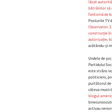
lăsat autorită
bătrânilor să 
fantomă de băt
Posturile TV d
Observator: 11 
construcţie în
autorizație, b
arătându-și m
Undele de șoc 
Partidului Soc
este strâns le
politicieni, p
purtătorul de 
câteva mustră
blogul ameri
binecunoscute,
activau nenoro