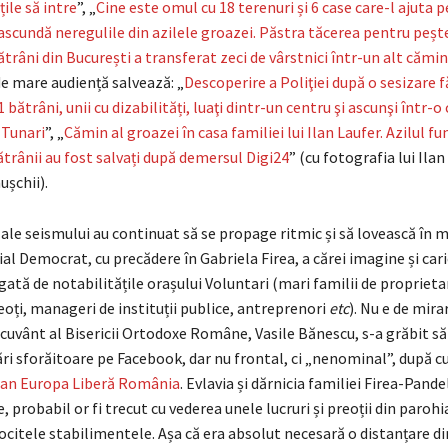
țile să intre
”, „
Cine este omul cu 18 terenuri și 6 case care-l ajuta p
ascundă neregulile din azilele groazei. Păstra tăcerea pentru peșt
râni din București a transferat zeci de vârstnici într-un alt cămin
e mare audiență salvează: „
Descoperire a Poliţiei după o sesizare 
bătrâni, unii cu dizabilități, luaţi dintr-un centru şi ascunşi într-o 
 Tunari
”, „
Cămin al groazei în casa familiei lui Ilan Laufer. Azilul fu
ătrânii au fost salvați după demersul Digi24
” (cu fotografia lui Ilan
ușchii).
ale seismului au continuat să se propage ritmic și să lovească în mi
ial Democrat, cu precădere în Gabriela Firea, a cărei imagine și cari
gată de notabilitățile orașului Voluntari (mari familii de proprietar
reoți, manageri de instituții publice, antreprenori
etc
). Nu e de mira
cuvânt al Bisericii Ortodoxe Române, Vasile Bănescu, s-a grăbit să
ri sforăitoare pe Facebook, dar nu frontal, ci „nenominal”, după c
can Europa Liberă România
. Evlavia și dărnicia familiei Firea-Pande
 probabil or fi trecut cu vederea unele lucruri și preoții din paroh
citele stabilimentele. Așa că era absolut necesară o distanțare d