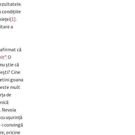
ezultatele.
 condițiile
pieței
[1]
.
itare a
 afirmat că
nit
”. O
nu știe că
nești? Cine
cetini goana
a este mult
rța de
anică
. Nevoia
 cu ușurință
ă-i convingă
re, oricine