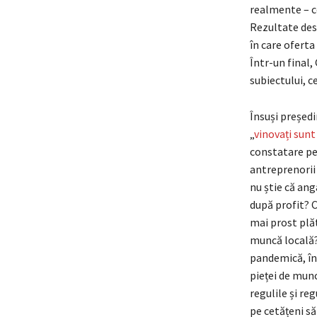
realmente – co
Rezultate desp
în care oferta
Într-un final,
subiectului, c
Însuși președi
„
vinovați sunt 
constatare pe 
antreprenorii 
nu știe că ang
după profit? C
mai prost plăt
muncă locală? 
pandemică, în
pieței de munc
regulile și re
pe cetățeni să