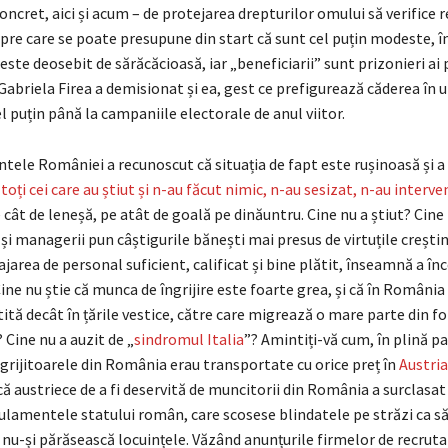
ncret, aici și acum – de protejarea drepturilor omului să verifice r
re care se poate presupune din start că sunt cel puțin modeste, în
 este deosebit de sărăcăcioasă, iar „beneficiarii” sunt prizonieri ai 
 Gabriela Firea a demisionat și ea, gest ce prefigurează căderea în u
el puțin până la campaniile electorale de anul viitor.
ntele României a recunoscut că situația de fapt este rușinoasă și a
toți cei care au știut și n-au făcut nimic, n-au sesizat, n-au interve
cât de leneșă, pe atât de goală pe dinăuntru. Cine nu a știut? Cine 
și managerii pun câștigurile bănești mai presus de virtuțile crești
ajarea de personal suficient, calificat și bine plătit, înseamnă a în
ine nu știe că munca de îngrijire este foarte grea, și că în Români
ită decât în țările vestice, către care migrează o mare parte din fo
Cine nu a auzit de „
sindromul Italia
”? Amintiți-vă cum, în plină p
grijitoarele din România erau transportate cu orice preț în
Austria
ă austriece de a fi deservită de muncitorii din România a surclasat
gulamentele statului român, care scosese blindatele pe străzi ca s
 nu-și părăsească locuințele. Văzând anunțurile firmelor de recruta