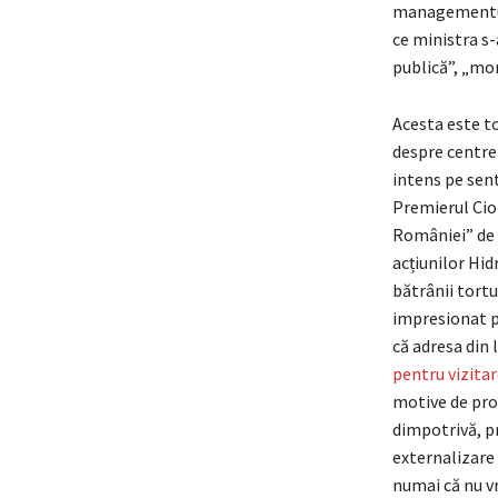
managementulu
ce ministra s-
publică”, „mon
Acesta este to
despre centrel
intens pe sent
Premierul Ciol
României” de 
acțiunilor Hid
bătrânii tortu
impresionat pe
că adresa din 
pentru vizitar
motive de prot
dimpotrivă, pr
externalizare 
numai că nu v