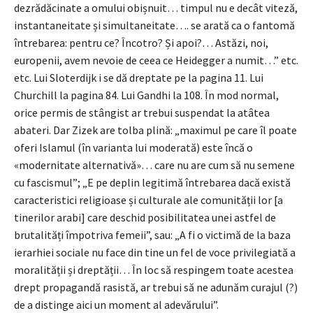
dezrădăcinate a omului obișnuit… timpul nu e decât viteză,
instantaneitate și simultaneitate…. se arată ca o fantomă
întrebarea: pentru ce? Încotro? Și apoi?… Astăzi, noi,
europenii, avem nevoie de ceea ce Heidegger a numit…” etc.
etc. Lui Sloterdijk i se dă dreptate pe la pagina 11. Lui
Churchill la pagina 84. Lui Gandhi la 108. În mod normal,
orice permis de stângist ar trebui suspendat la atâtea
abateri. Dar Zizek are tolba plină: „maximul pe care îl poate
oferi Islamul (în varianta lui moderată) este încă o
«modernitate alternativă»… care nu are cum să nu semene
cu fascismul”; „E pe deplin legitimă întrebarea dacă există
caracteristici religioase și culturale ale comunității lor [a
tinerilor arabi] care deschid posibilitatea unei astfel de
brutalități împotriva femeii”, sau: „A fi o victimă de la baza
ierarhiei sociale nu face din tine un fel de voce privilegiată a
moralității și dreptății… În loc să respingem toate acestea
drept propagandă rasistă, ar trebui să ne adunăm curajul (?)
de a distinge aici un moment al adevărului”.