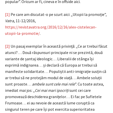
popular”. Oricum ar fi, cineva e în offside aici.
[1]
Pe care am discutat-o pe scurt aici: „Utopii la promoție”,
Vatra
, 11-12/2016,
https://revistavatra.org/2016/12/16/alex-cistelecan-
utopii-la-promotie/
.
[2]
Un pasaj exemplar în această privință: „Ce ar trebui făcut
atunci?… Două răspunsuri principale ni se prezintă, două
variante de șantaj ideologic… Liberalii de stânga își
exprimă indignarea… și declară că Europa ar trebui să
manifeste solidaritate… Populiștii anti-imigrație susțin că
ar trebui să ne protejăm modul de viață… Ambele soluții
sunt proaste…
ambele sunt cele mai rele
”. Cu toate astea,
imediat mai jos: „
Cei mai mari ipocriți
sunt cei care
promovează deschiderea granițelor… Ei fac pe Sufletele
Frumoase… ei au nevoie de această lume coruptă ca
singurul teren pe care își pot exercita superioritatea