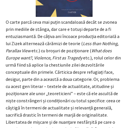
O carte parcă ceva mai puțin scandaloasă decât se zvonea
prin mediile de stânga, dar care e totuși departe de a fi
entuziasmantă. De câțiva ani încoace producția editorială a
lui Zizek alternează cărămizi de teorie (
Less than Nothing
,
Parallax View
etc.) cu broșuri de poziționare (
What does
Europe want?
,
Violence
,
First as Tragedy
etc.), rolul celor din
urmă fiind să aplice la chestiunile zilei dezvoltările
conceptuale din primele. Cărticica despre refugiați face,
desigur, parte din a această a doua categorie. Or, problema
cu acest gen literar – textele de actualitate, atitudine și
poziționare ale unor „teoreticieni” – este că ele ascultă de
niște constrângeri și condiționări cu totul specifice: ceea ce
câștigă în termeni de actualitate și relevanță generală,
sacrifică drastic în termeni de marjă de originalitate.
Libertatea de mișcare și de nuanțare nesfârșită pe care o