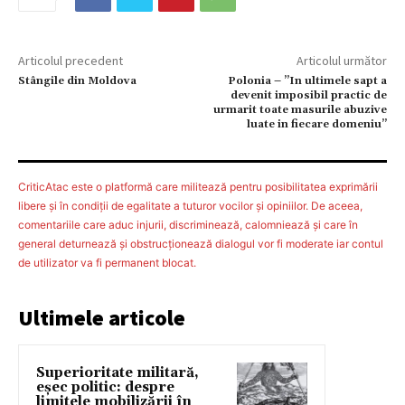
Articolul precedent
Articolul următor
Stângile din Moldova
Polonia – ”In ultimele sapt a
devenit imposibil practic de
urmarit toate masurile abuzive
luate in fiecare domeniu”
CriticAtac este o platformă care militează pentru posibilitatea exprimării
libere şi în condiţii de egalitate a tuturor vocilor şi opiniilor. De aceea,
comentariile care aduc injurii, discriminează, calomniează şi care în
general deturnează şi obstrucţionează dialogul vor fi moderate iar contul
de utilizator va fi permanent blocat.
Ultimele articole
Superioritate militară,
eșec politic: despre
limitele mobilizării în