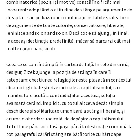
combinatorică (poziții și motive) constă în a fi cât mai
incoerent: adoptând o atitudine de stânga pe argumente de
dreapta – sau pe baza unei combinații instabile și aleatorii
de argumente de toate culorile, conservatoare, liberale,
leniniste and so on and so on. Dacă tot e să ajungi, în final,
la aceeași destinație predefinită, măcar să parcurgi cât mai
multe cărări până acolo.
Ceea ce se cam întâmplă în cartea de față. În cele din urmă,
desigur, Zizek ajunge la poziția de stânga în care îl
așteptam: chestiunea refugiaților este plasată în contextul
dinamicii globale și crizei actuale a capitalismului, ca o
manifestare acută a contradicțiilor acestuia, soluția
avansată cerând, implicit, cu totul altceva decât simpla
deschidere și solidaritate umanitară a stângii liberale, și
anume o abordare radicală, de depășire a capitalismului.
Totul bine până aici. Însă pașii până la destinație combină la
tot paragraful cărări stângiste bătătorite cu hârtoape