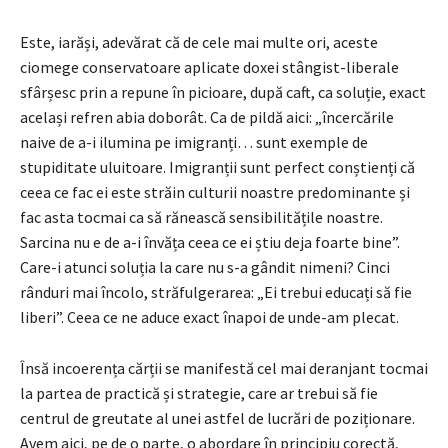
Este, iarăși, adevărat că de cele mai multe ori, aceste
ciomege conservatoare aplicate doxei stângist-liberale
sfârșesc prin a repune în picioare, după caft, ca soluție, exact
același refren abia doborât. Ca de pildă aici: „încercările
naive de a-i ilumina pe imigranți… sunt exemple de
stupiditate uluitoare. Imigranții sunt perfect conștienți că
ceea ce fac ei este străin culturii noastre predominante și
fac asta tocmai ca să rănească sensibilitățile noastre.
Sarcina nu e de a-i învăța ceea ce ei știu deja foarte bine”.
Care-i atunci soluția la care nu s-a gândit nimeni? Cinci
rânduri mai încolo, străfulgerarea: „Ei trebui educați să fie
liberi”. Ceea ce ne aduce exact înapoi de unde-am plecat.
Însă incoerența cărții se manifestă cel mai deranjant tocmai
la partea de practică și strategie, care ar trebui să fie
centrul de greutate al unei astfel de lucrări de poziționare.
Avem aici, pe de o parte, o abordare în principiu corectă,