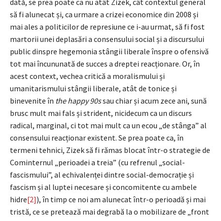
dată, se prea poate ca nu atât Zizek, cât contextul general
să fi alunecat și, ca urmare a crizei economice din 2008 și
mai ales a politicilor de represiune ce i-au urmat, să fi fost
martorii unei deplasări a consensului social și a discursului
public dinspre hegemonia stângii liberale înspre o ofensivă
tot mai încununată de succes a dreptei reacționare. Or, în
acest context, vechea critică a moralismului și
umanitarismului stângii liberale, atât de tonice și
binevenite în
the happy 90s
sau chiar și acum zece ani, sună
brusc mult mai fals și strident, nicidecum ca un discurs
radical, marginal, ci tot mai mult ca un ecou „de stânga” al
consensului reacționar existent. Se prea poate ca, în
termeni tehnici, Zizek să fi rămas blocat într-o strategie de
Cominternul „perioadei a treia” (cu refrenul „social-
fascismului”, al echivalenței dintre social-democrație și
fascism și al luptei necesare și concomitente cu ambele
hidre
[2]
), în timp ce noi am alunecat într-o perioadă și mai
tristă, ce se pretează mai degrabă la o mobilizare de „front