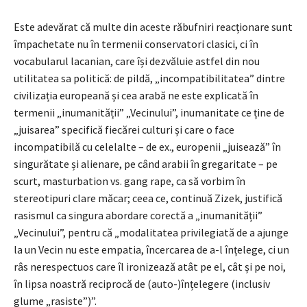
Este adevărat că multe din aceste răbufniri reacționare sunt
împachetate nu în termenii conservatori clasici, ci în
vocabularul lacanian, care își dezvăluie astfel din nou
utilitatea sa politică: de pildă, „incompatibilitatea” dintre
civilizația europeană și cea arabă ne este explicată în
termenii „inumanității” „Vecinului”, inumanitate ce ține de
„juisarea” specifică fiecărei culturi și care o face
incompatibilă cu celelalte – de ex., europenii „juisează” în
singurătate și alienare, pe când arabii în gregaritate – pe
scurt, masturbation vs. gang rape, ca să vorbim în
stereotipuri clare măcar; ceea ce, continuă Zizek, justifică
rasismul ca singura abordare corectă a „inumanității”
„Vecinului”, pentru că „modalitatea privilegiată de a ajunge
la un Vecin nu este empatia, încercarea de a-l înțelege, ci un
râs nerespectuos care îl ironizează atât pe el, cât și pe noi,
în lipsa noastră reciprocă de (auto-)înțelegere (inclusiv
glume „rasiste”)”.