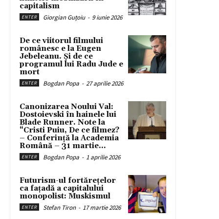
capitalism
Giorgian Guțoiu
-
9 iunie 2026
ENTER
De ce viitorul filmului
românesc e la Eugen
Jebeleanu. Și de ce
programul lui Radu Jude e
mort
Bogdan Popa
-
27 aprilie 2026
ENTER
Canonizarea Noului Val:
Dostoievski în hainele lui
Blade Runner. Note la
“Cristi Puiu, De ce filmez?
– Conferință la Academia
Română – 31 martie...
Bogdan Popa
-
1 aprilie 2026
ENTER
Futurism-ul fortărețelor
ca fațadă a capitalului
monopolist: Muskismul
Stefan Tiron
-
17 martie 2026
ENTER