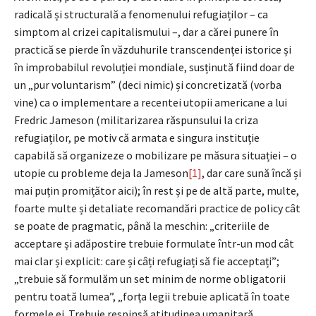
radicală și structurală a fenomenului refugiaților – ca
simptom al crizei capitalismului –, dar a cărei punere în
practică se pierde în văzduhurile transcendenței istorice și
în improbabilul revoluției mondiale, susținută fiind doar de
un „pur voluntarism” (deci nimic) și concretizată (vorba
vine) ca o implementare a recentei utopii americane a lui
Fredric Jameson (militarizarea răspunsului la criza
refugiaților, pe motiv că armata e singura instituție
capabilă să organizeze o mobilizare pe măsura situației – o
utopie cu probleme deja la Jameson
[1]
, dar care sună încă și
mai puțin promițător aici); în rest și pe de altă parte, multe,
foarte multe și detaliate recomandări practice de policy cât
se poate de pragmatic, până la meschin: „criteriile de
acceptare și adăpostire trebuie formulate într-un mod cât
mai clar și explicit: care și câți refugiați să fie acceptați”;
„trebuie să formulăm un set minim de norme obligatorii
pentru toată lumea”, „forța legii trebuie aplicată în toate
formele ei. Trebuie respinsă atitudinea umanitară