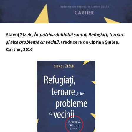
Slavoj Zizek,
Împotriva dublului șantaj. Re
fugiați, teroare
și alte probleme cu vecinii,
traducere de Ciprian Șiulea,
Cartier, 2016