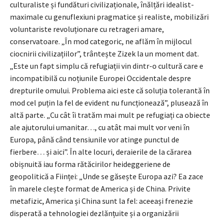
culturaliste și fundături civilizaționale, înălțări idealist-
maximale cu genuflexiuni pragmatice și realiste, mobilizări
voluntariste revoluționare cu retrageri amare,
conservatoare. „În mod categoric, ne aflăm în mijlocul
ciocnirii civilizațiilor”, trântește Zizek la un moment dat.
„Este un fapt simplu că refugiații vin dintr-o cultură care e
incompatibilă cu noțiunile Europei Occidentale despre
drepturile omului. Problema aici este că soluția tolerantă în
mod cel puțin la fel de evident nu funcționează”, plusează în
altă parte. „Cu cât îi tratăm mai mult pe refugiați ca obiecte
ale ajutorului umanitar…, cu atât mai mult vor veni în
Europa, până când tensiunile vor atinge punctul de
fierbere… și aici”. În alte locuri, deraierile de la cărarea
obișnuită iau forma rătăcirilor heideggeriene de
geopolitică a Ființei: „Unde se găsește Europa azi? Ea zace
în marele clește format de America și de China. Privite
metafizic, America și China sunt la fel: aceeași frenezie
disperată a tehnologiei dezlănțuite și a organizării