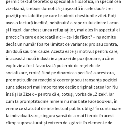
permit textul teoretic și speculația filosofică, în special cea
zizekiană, trebuie domolită și așezată în cele două-trei
poziții prestabilite pe care le admit chestiunile zilei. Poți
avea o lectură inedită, nebănuită a raportului dintre Lacan
și Hegel, dar chestiunea refugiaților, mai ales în aspectul ei
practic în care e abordată aici – ce-i de făcut? – nu admite
decât un număr foarte limitat de variante: pro sau contra,
din două sau trei cauze. Acesta este și motivul pentru care,
în această nouă industrie a prozei de poziționare, a cărei
explozie a fost favorizată puternic de rețelele de
socializare, croită fiind pe dinamica specifică a acestora,
promptitudinea reacției și coerența sau tranșanța poziției
sunt adeseori mai importante decât originalitatea lor. Nu
însă și la Zizek – pentru că e, totuși, vorba de „Zizek”. Iar
cum la promptitudine nimeni nu mai bate Facebook-ul, în
vreme ce statutul de intelectual public obligă în continuare
la individualizare, singura șansă de a mai fi eroic în acest
câmp suprasaturat și extrem de zgârcit în elemente de