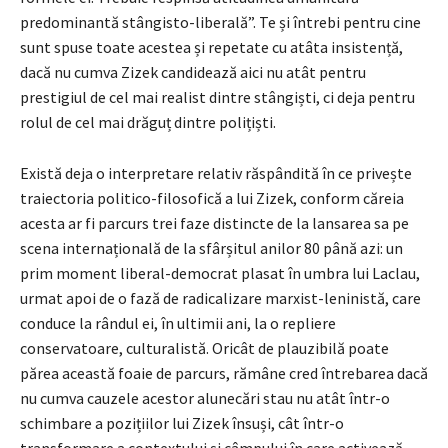
predominantă stângisto-liberală”. Te și întrebi pentru cine
sunt spuse toate acestea și repetate cu atâta insistență,
dacă nu cumva Zizek candidează aici nu atât pentru
prestigiul de cel mai realist dintre stângiști, ci deja pentru
rolul de cel mai drăguț dintre polițiști.
Există deja o interpretare relativ răspândită în ce privește
traiectoria politico-filosofică a lui Zizek, conform căreia
acesta ar fi parcurs trei faze distincte de la lansarea sa pe
scena internațională de la sfârșitul anilor 80 până azi: un
prim moment liberal-democrat plasat în umbra lui Laclau,
urmat apoi de o fază de radicalizare marxist-leninistă, care
conduce la rândul ei, în ultimii ani, la o repliere
conservatoare, culturalistă. Oricât de plauzibilă poate
părea această foaie de parcurs, rămâne cred întrebarea dacă
nu cumva cauzele acestor alunecări stau nu atât într-o
schimbare a pozițiilor lui Zizek însuși, cât într-o
transformare a contextului și câmpului în care activează –