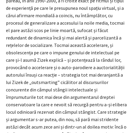
păreau, în anii 1990-2000, a fi croite exact pe ritmul și tipul
de experiență pe care le presupunea noul spațiu virtual, și a
cărui afirmare mondială a coincis, nu întâmplător, cu
procesul de generalizare a accesului la noile media, tocmai
el pare astăzi scos pe linie moartă, sufocat și făcut
redundant de dinamica încă și mai alertă și parcelizantă a
rețelelor de socializare. Tocmai această accelerare, și
obsolescența pe care o impune genului de intelectual pe
care și-l asumă Zizek explică – și potențează la rândul lor,
provocând o accelerare și o auto-parodiere a auctorialității
autorului însuși ca reacție – strategia tot mai deranjantă a
lui Zizek de „outsmarting” cicălitor al discursurilor
concurente din câmpul stângii intelectuale și
împrumuturile tot mai dese din argumentarul dreptei
conservatoare la care e nevoit să recurgă pentru a-și elibera
locul odinioară rezervat din câmpul stângist. Care strategie
și argumentar s-ar putea, din nou, să pară mai stridente
astăzi decât acum zece ani și dintr-un al doilea motiv: încă o