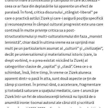
ceea ce ar face din deplasările lui aparente un efect de
paralaxă. În fond, critica discursului „stângist-liberal” pe
care o practică astăzi Zizek și care-i asigură poziția specifică
și recunoașterea în câmpul cultural progresist este una care
continuă în multe privințe critica sa a post-
structuralismului și multi-culturalismului din faza „marxist
leninistă”, chiar dacă în ultima vreme ea se sprijină mai
mult pe un particularism asumat al „culturii” și „civilizației”,
decât pe universalismul și materialismul istoric (care, la
drept vorbind, n-a prea existat nicicând la Zizek) al
categoriilor clasice de „capital” și „clasă”. Ceea ce s-a
schimbat, însă, între timp, în vreme ce Zizek aluneca
aparent dintr-o pasă în alta, sunt două aspecte ce țin de
câmp și context. În primul rând, o accelerare, fragmentare
și totodată saturare a spațiului mediatic, care-l aruncă pe
Zizek într-un fel de obsolescență tehnică nu lipsită de o
anumită ironie: tocmai autorul ale cărui stil și scriitură