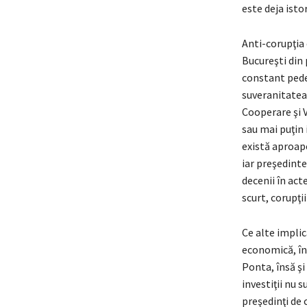
este deja isto
Anti-corupţia 
Bucureşti din 
constant pedep
suveranitatea 
Cooperare şi V
sau mai puţin 
există aproape
iar preşedint
decenii în act
scurt, corupţii
Ce alte implic
economică, în
Ponta, însă şi
investiţii nu 
preşedinţi de 