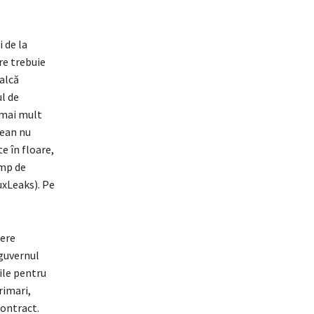
 de la
re trebuie
calcă
l de
 mai mult
pean nu
e în floare,
imp de
uxLeaks). Pe
tere
guvernul
ile pentru
rimari,
contract.