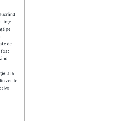
 lucrând
tiinţe
nţă pe
i
ate de
 fost
zând
iei si a
din zecile
otive