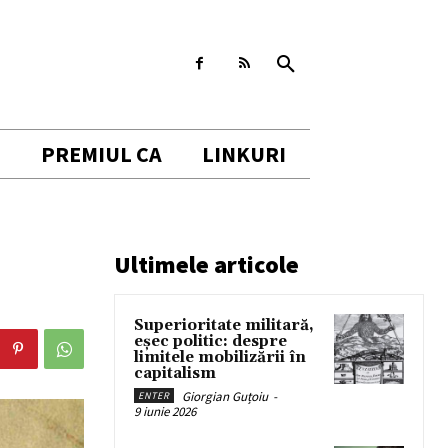
I
PREMIUL CA
LINKURI
Ultimele articole
Superioritate militară,
eșec politic: despre
limitele mobilizării în
capitalism
Giorgian Guțoiu
-
ENTER
9 iunie 2026