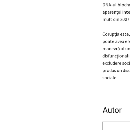
DNA-ul bloche
aparenţei inte
mult din 2007
Corupţia este,
poate avea efe
manevră al une
disfuncţionali
excludere soci
produs un disc
sociale.
Autor