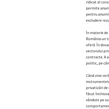
ridicat al cor
permite anumit
pentru anumite
excludere rezu
În materie de 
România un tre
oferă. În dosa
sectorului pri
contracte. A a
politic, pe câ
Când vine vorb
instrumentele
privatizări d
făcut închisoa
vândute pe sub
comportamentu