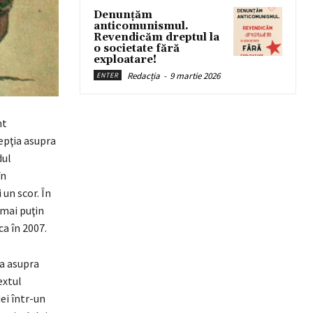
Denunțăm
anticomunismul.
Revendicăm dreptul la
o societate fără
exploatare!
Redacția
-
9 martie 2026
ENTER
nt
epţia asupra
dul
în
 un scor. În
 mai puţin
ca în 2007.
ia asupra
extul
ei într-un