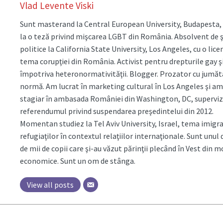
Vlad Levente Viski
Sunt masterand la Central European University, Budapesta,
la o teză privind mişcarea LGBT din România. Absolvent de ş
politice la California State University, Los Angeles, cu o lice
tema corupţiei din România. Activist pentru drepturile gay ş
împotriva heteronormativităţii. Blogger. Prozator cu jumăt
normă. Am lucrat în marketing cultural în Los Angeles şi am
stagiar în ambasada României din Washington, DC, supervi
referendumul privind suspendarea preşedintelui din 2012.
Momentan studiez la Tel Aviv University, Israel, tema imigraţ
refugiaţilor în contextul relaţiilor internaţionale. Sunt unul 
de mii de copii care şi-au văzut părinţii plecând în Vest din m
economice. Sunt un om de stânga.
View all posts