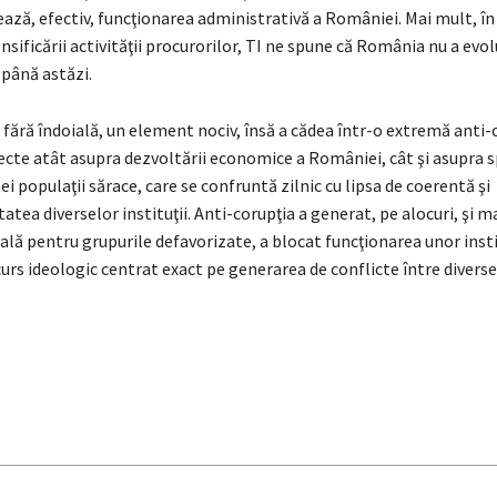
ază, efectiv, funcţionarea administrativă a României. Mai mult, în
nsificării activităţii procurorilor, TI ne spune că România nu a evo
 până astăzi.
 fără îndoială, un element nociv, însă a cădea într-o extremă anti-
cte atât asupra dezvoltării economice a României, cât şi asupra sp
i populaţii sărace, care se confruntă zilnic cu lipsa de coerentă şi
tatea diverselor instituţii. Anti-corupţia a generat, pe alocuri, şi 
ală pentru grupurile defavorizate, a blocat funcţionarea unor instit
urs ideologic centrat exact pe generarea de conflicte între diverse