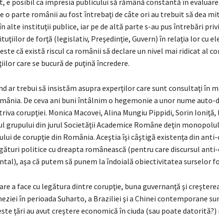
, e posibil ca impresia publicului să rămână constantă în evaluare
de o parte românii au fost întrebaţi de câte ori au trebuit să dea mit
în alte instituţii publice, iar pe de altă parte s-au pus întrebări priv
tuţiilor de forţă (legislativ, Preşedinţie, Guvern) în relaţia lor cu 
este că există riscul ca românii să declare un nivel mai ridicat al cor
ţiilor care se bucură de puţină încredere.
ând ar trebui să insistăm asupra experţilor care sunt consultaţi în m
omânia. De ceva ani buni întâlnim o hegemonie a unor nume auto-d
iva corupţiei. Monica Macovei, Alina Mungiu Pippidi, Sorin Ioniţă,
tul grupului din jurul Societăţii Academice Române deţin monopolu
lului de corupţie din România. Aceştia îşi câştigă existenţa din anti-
ături politice cu dreapta românească (pentru care discursul anti-
al), aşa că putem să punem la îndoială obiectivitatea surselor fo
are a face cu legătura dintre corupţie, buna guvernanţă şi creşter
eziei în perioada Suharto, a Braziliei şi a Chinei contemporane su
ste ţări au avut creştere economică în ciuda (sau poate datorită?) 