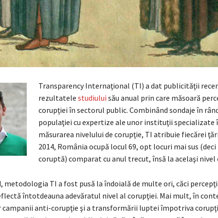
Transparency Internaţional (TI) a dat publicităţii rece
rezultatele
studiului
său anual prin care măsoară perc
corupţiei în sectorul public. Combinând sondaje în rân
populaţiei cu expertize ale unor instituţii specializate 
măsurarea nivelului de corupţie, TI atribuie fiecărei ţări
2014, România ocupă locul 69, opt locuri mai sus (deci
coruptă) comparat cu anul trecut, însă la acelaşi nivel 
, metodologia TI a fost pusă la îndoială de multe ori, căci percepţ
eflectă întotdeauna adevăratul nivel al corupţiei. Mai mult, în cont
campanii anti-corupţie şi a transformării luptei împotriva corupţi