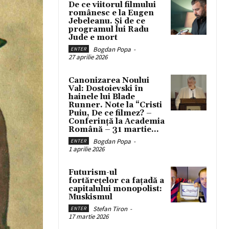
De ce viitorul filmului
românesc e la Eugen
Jebeleanu. Și de ce
programul lui Radu
Jude e mort
Bogdan Popa
-
ENTER
27 aprilie 2026
Canonizarea Noului
Val: Dostoievski în
hainele lui Blade
Runner. Note la “Cristi
Puiu, De ce filmez? –
Conferință la Academia
Română – 31 martie...
Bogdan Popa
-
ENTER
1 aprilie 2026
Futurism-ul
fortărețelor ca fațadă a
capitalului monopolist:
Muskismul
Stefan Tiron
-
ENTER
17 martie 2026