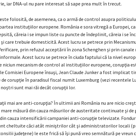
rie, iar DNA-ul nu pare interesat să sape prea mult în trecut.
este folosită, de asemenea, ca o armă de control asupra politicului
partea instituţiilor europene. România e sora vitregă a Europei, ca
sită, căreia i se impun liste cu puncte de îndeplinit, căreia i se în
şi care trebuie domesticită. Acest lucru se petrece prin Mecanismu
erificare, prin refuzul acceptării în zona Schenghen şi prin canale
informale. Acest lucru se petrece în ciuda faptului că la nivel euro
 niciun mecanism de control al instituţiilor europene, corupţia est
ele Comisiei Europene însuşi, Jean Claude Junker a fost implicat t
e de corupţie în paradisul fiscal numit Luxemburg (vezi recentele L
 noştri sunt mai răi decât corupţii lor.
aţii mai are anti-corupţia? În ultimii ani România nu are nicio creş
 mare măsură din cauza măsurilor de austeritate continuate şi de 
 din cauza intensificării campaniei anti-corupţie televizate. Fondur
sunt cheltuite căci atât miniştrilor cât şi administratorilor locali (p
consilii judeţene) le este frică să îşi pună vreo semnătură pe vreun 