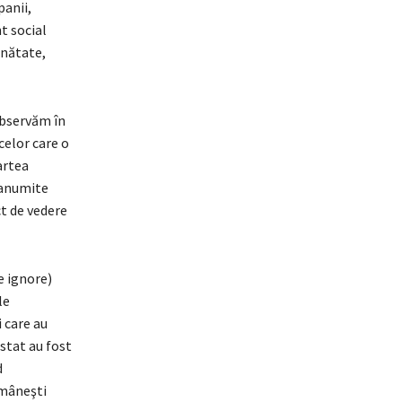
panii,
t social
ănătate,
 observăm în
celor care o
artea
 anumite
ct de vedere
e ignore)
le
 care au
stat au fost
d
omâneşti