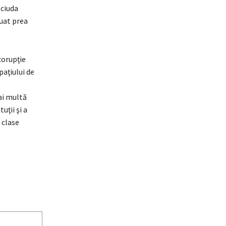
 ciuda
luat prea
corupţie
aţiului de
mai multă
uţii şi a
 clase