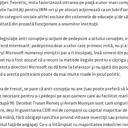
upţiei. Teoretic, mita favorizează intrarea pe piaţă a unor mari com
e facilităţi pentru IMM-uri şi pe alocuri acţionează ca un lubrifian
 categorii sociale altfel excluse din sistemele de educaţie şi de s
ltată din proastă funcţionare a anumitor instituţii.
legislaţie anti-corupţie şi acţiuni de pedepsire a actului corupţiei,
nd interesant: pedepsirea doar a celor care primesc mită, nu şi a 
rul Microsoft numeroşi miniştri par a fi inculpaţi, însă nimeni din p
vat nu a fost acuzat că a recurs la metode ilegale pentru a câștiga
resta directori Microsoft nu dă bine la televizor şi nu ajută din pun
nd a aresta politicieni poate da mai multe roade în jocul politic.
a de trecut, se pare că anti-corupţia nu are (sau poate preferă să l
 necesare pentru a-i pedepsi pe acei oameni care au facilitat mari
e după 90. Decebal Traian Remeş şi Avram Mureşan sunt cam singurii
re, deşi în guvernarea CDR mii de companii cu capital majoritar de 
 mână, fără obligaţii specifice privind viitoare investiţii sau privin
l faţă de angajaţi. Ce s-a întâmplat cu majoritatea industriei r