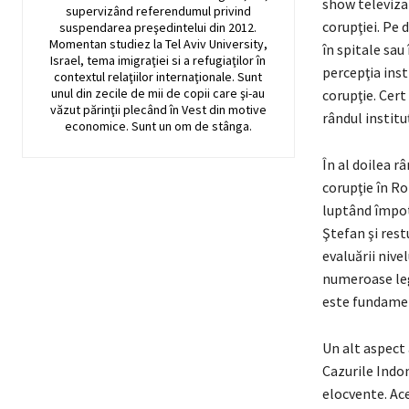
show televizat
supervizând referendumul privind
corupţiei. Pe 
suspendarea preşedintelui din 2012.
Momentan studiez la Tel Aviv University,
în spitale sau 
Israel, tema imigraţiei si a refugiaţilor în
percepţia insti
contextul relaţiilor internaţionale. Sunt
unul din zecile de mii de copii care şi-au
corupţie. Cert 
văzut părinţii plecând în Vest din motive
rândul institu
economice. Sunt un om de stânga.
În al doilea r
corupţie în R
luptând împotr
Ştefan şi res
evaluării nive
numeroase leg
este fundament
Un alt aspect 
Cazurile Indon
elocvente. Ace