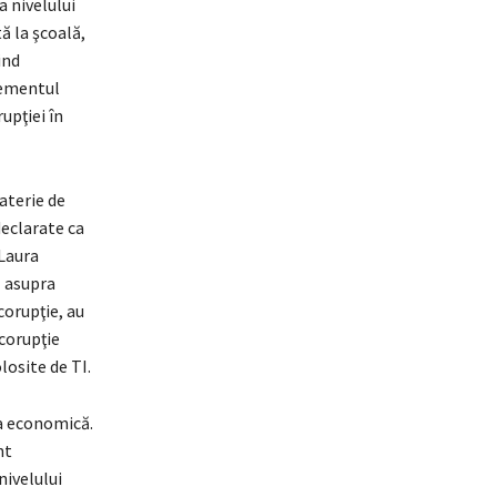
a nivelului
ă la şcoală,
ind
elementul
upţiei în
aterie de
eclarate ca
 Laura
l asupra
corupţie, au
corupţie
losite de TI.
ea economică.
nt
nivelului