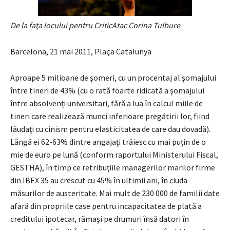
De la faţa locului pentru CriticAtac Corina Tulbure
Barcelona, 21 mai 2011, Plaça Catalunya
Aproape 5 milioane de şomeri, cu un procentaj al şomajului
între tineri de 43% (cu o rată foarte ridicată a şomajului
între absolvenți universitari, fără a lua în calcul miile de
tineri care realizează munci inferioare pregătirii lor, fiind
lăudaţi cu cinism pentru elasticitatea de care dau dovadă).
Lângă ei 62-63% dintre angajați trăiesc cu mai puţin de o
mie de euro pe lună (conform raportului Ministerului Fiscal,
GESTHA), în timp ce retribuţiile managerilor marilor firme
din IBEX 35 au crescut cu 45% în ultimii ani, în ciuda
măsurilor de austeritate. Mai mult de 230 000 de familii date
afară din propriile case pentru incapacitatea de plată a
creditului ipotecar, rămaşi pe drumuri însă datori în