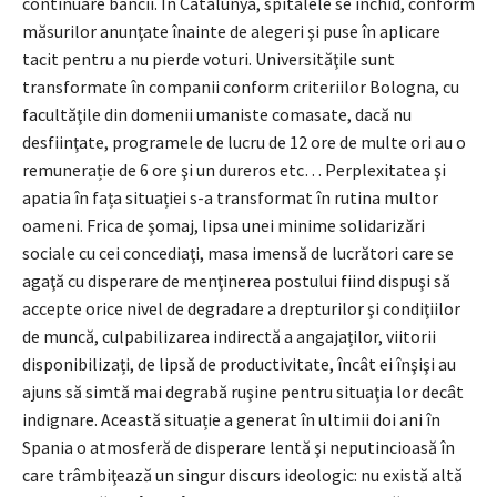
continuare băncii. În Catalunya, spitalele se închid, conform
măsurilor anunţate înainte de alegeri şi puse în aplicare
tacit pentru a nu pierde voturi. Universităţile sunt
transformate în companii conform criteriilor Bologna, cu
facultăţile din domenii umaniste comasate, dacă nu
desfiinţate, programele de lucru de 12 ore de multe ori au o
remunerație de 6 ore şi un dureros etc… Perplexitatea şi
apatia în fața situației s-a transformat în rutina multor
oameni. Frica de şomaj, lipsa unei minime solidarizări
sociale cu cei concediaţi, masa imensă de lucrători care se
agaţă cu disperare de menţinerea postului fiind dispuşi să
accepte orice nivel de degradare a drepturilor şi condiţiilor
de muncă, culpabilizarea indirectă a angajaților, viitorii
disponibilizați, de lipsă de productivitate, încât ei înşişi au
ajuns să simtă mai degrabă ruşine pentru situaţia lor decât
indignare. Această situație a generat în ultimii doi ani în
Spania o atmosferă de disperare lentă şi neputincioasă în
care trâmbiţează un singur discurs ideologic: nu există altă