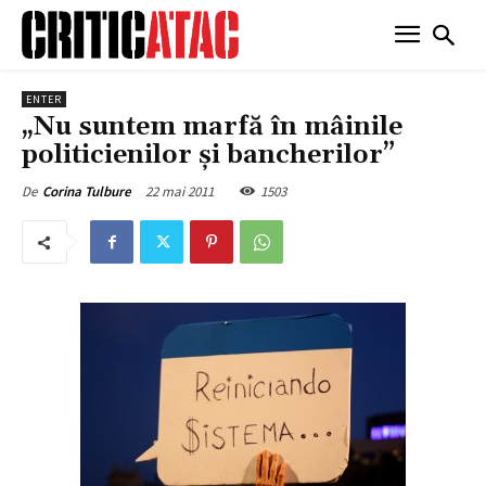
ENTER
„Nu suntem marfă în mâinile
politicienilor şi bancherilor”
22 mai 2011
1503
De
Corina Tulbure