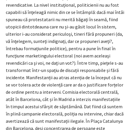
revendicative. La nivel instituţional, politicienii nu au fost
capabili să înţeleagă nimic din ce se întâmplă: dacă mai întâi
spuneau că protestatarii nu merită băgaţi în seamă, fiind
utopicii dintotdeauna care nu şi-au găsit locul în sistem,
ulterior i-au considerat periculoşi, tineri fără propuneri (da,
vă înţelegem, sunteţi indignaţi, dar ce propuneri aveţi?,
întrebau formațiunile politice), pentru a pune în final în
funcţiune marketingului electoral (noi avem aceleaşi
revendicări ca şi voi, ne daţi un vot?). Între timp, pieţele s-au
transformat într-un spaţiu de discuții responsabile și fără
incidente. Manifestanții au atras atenția de la început că nu
se vor tolera acte de violență care ar da o justificare forțelor
de ordine pentru a interveni. Comisia electorală centrală,
atât în Barcelona, cât și în Madrid a interzis manifestațiile
în timpul acestui sfârșit de săptămână. Dat fiind că suntem
în plină campanie electorală, poliția nu intervine, chiar dacă
avertizează că sunt manifestații ilegale. În Plaça Catalunya
din Barcelona, deşi concentrarea de persoane este