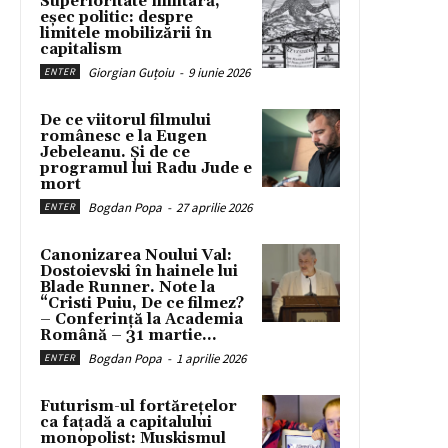
Superioritate militară,
eșec politic: despre
limitele mobilizării în
capitalism
Giorgian Guțoiu
-
9 iunie 2026
ENTER
De ce viitorul filmului
românesc e la Eugen
Jebeleanu. Și de ce
programul lui Radu Jude e
mort
Bogdan Popa
-
27 aprilie 2026
ENTER
Canonizarea Noului Val:
Dostoievski în hainele lui
Blade Runner. Note la
“Cristi Puiu, De ce filmez?
– Conferință la Academia
Română – 31 martie...
Bogdan Popa
-
1 aprilie 2026
ENTER
Futurism-ul fortărețelor
ca fațadă a capitalului
monopolist: Muskismul