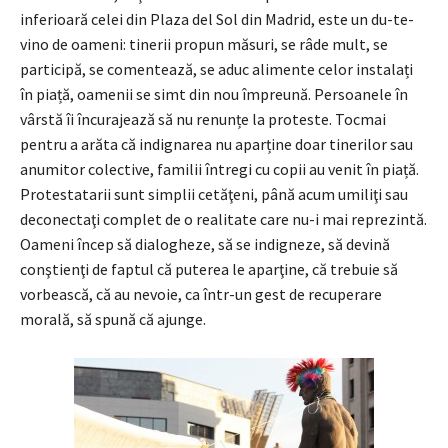
inferioară celei din Plaza del Sol din Madrid, este un du-te-
vino de oameni: tinerii propun măsuri, se râde mult, se
participă, se comentează, se aduc alimente celor instalați
în piață, oamenii se simt din nou împreună. Persoanele în
vârstă îi încurajează să nu renunțe la proteste. Tocmai
pentru a arăta că indignarea nu aparține doar tinerilor sau
anumitor colective, familii întregi cu copii au venit în piață.
Protestatarii sunt simplii cetăţeni, până acum umiliţi sau
deconectaţi complet de o realitate care nu-i mai reprezintă.
Oameni încep să dialogheze, să se indigneze, să devină
conştienţi de faptul că puterea le aparţine, că trebuie să
vorbească, că au nevoie, ca într-un gest de recuperare
morală, să spună că ajunge.