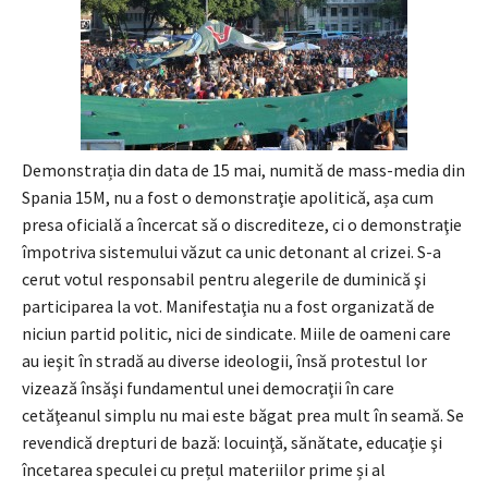
Demonstrația din data de 15 mai, numită de mass-media din
Spania 15M, nu a fost o demonstraţie apolitică, așa cum
presa oficială a încercat să o discrediteze, ci o demonstraţie
împotriva sistemului văzut ca unic detonant al crizei. S-a
cerut votul responsabil pentru alegerile de duminică şi
participarea la vot. Manifestaţia nu a fost organizată de
niciun partid politic, nici de sindicate. Miile de oameni care
au ieşit în stradă au diverse ideologii, însă protestul lor
vizează însăşi fundamentul unei democraţii în care
cetăţeanul simplu nu mai este băgat prea mult în seamă. Se
revendică drepturi de bază: locuinţă, sănătate, educaţie şi
încetarea speculei cu prețul materiilor prime și al