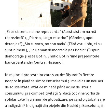
„Este sistema no me reprezenta” (Acest sistem nu mă
reprezintă”), „Pienso, luego estorbo” (Gândesc, apoi
deranjez”) „Sin tu voto, no son nada” (Fără votul tău, ei nu
sunt nimeni.), „La llaman democracia y es Botin” (Îi spun
democraţie şi este Botin, Emilio Botin fiind preşedintele
băncii Santander Central Hispano).
În mijlocul protestelor care s-au desfășurat în fiecare
noapte în piață se simte entuziasmul şi mai ales un nou aer
de solidaritate, atât de minată până acum de isteria
consumului şi a competitivităţii. Şi dacă tot vine vorba de
solidaritate în vremuri de globalizare, pe când o globalizare
a indignării? Indignaţii din pieţele din Madrid şi Barcelona, în