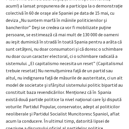
acum!) a lansat propunerea de a participa la o demonstraţie
colectivă în 60 de oraşe ale Spaniei pe data de 15 mai, cu
deviza „Nu suntem marfă în mâinile politicienilor şi
bancherilor” Deşi se credea ca vor fi mobilizate puţine
persoane, se estimează că mai mult de 130 000 de oameni
au ieşit duminică în stradă în toată Spania pentru a arăta că
sunt cetăţeni, nu doar consumatori şi că doresc o schimbare
nu doar cu un caracter electoral, ci o schimbare radicală a
sistemului. „El capitalismo necesita un reset” (Capitalismul
trebuie resetat) Nu nemulţumirea faţă de un partid sau
altul, nu indignarea faţă de măsurile de austeritate, ci un alt
model de societate şi sfârşitul sistemului politic bipartid au
constituit baza revendicărilor. Menționez că în Spania
există două partide politice la nivel naţional care îşi dispută
voturile: Partidul Popular, conservator, adept al politicilor
neoliberale şi Partidul Socialist Muncitoresc Spaniol, aflat
acum la conducere. În ultimul timp, datorită lipsei de
coeziune a discursului oficial al partidelor politice,