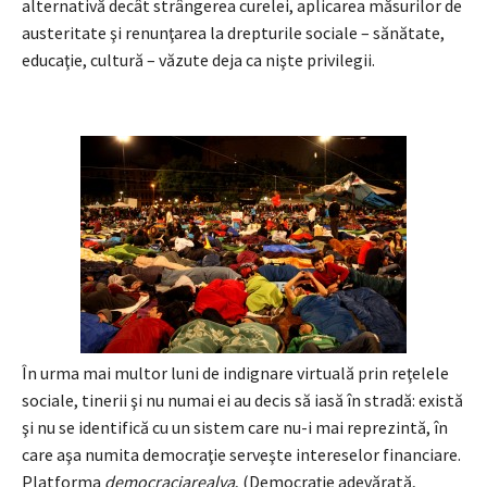
alternativă decât strângerea curelei, aplicarea măsurilor de
austeritate şi renunţarea la drepturile sociale – sănătate,
educaţie, cultură – văzute deja ca nişte privilegii.
În urma mai multor luni de indignare virtuală prin reţelele
sociale, tinerii şi nu numai ei au decis să iasă în stradă: există
şi nu se identifică cu un sistem care nu-i mai reprezintă, în
care aşa numita democraţie serveşte intereselor financiare.
Platforma
democraciarealya
, (Democraţie adevărată,