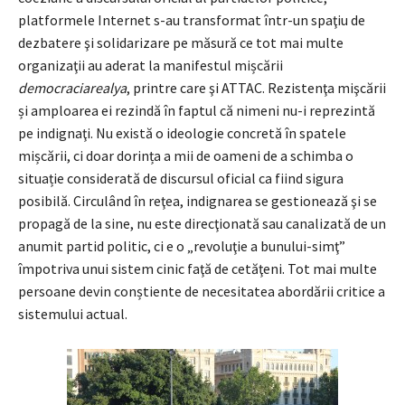
platformele Internet s-au transformat într-un spaţiu de
dezbatere şi solidarizare pe măsură ce tot mai multe
organizaţii au aderat la manifestul mișcării
democraciarealya
, printre care şi ATTAC. Rezistenţa mişcării
și amploarea ei rezindă în faptul că nimeni nu-i reprezintă
pe indignaţi. Nu există o ideologie concretă în spatele
mișcării, ci doar dorința a mii de oameni de a schimba o
situație considerată de discursul oficial ca fiind sigura
posibilă. Circulând în reţea, indignarea se gestionează şi se
propagă de la sine, nu este direcţionată sau canalizată de un
anumit partid politic, ci e o „revoluţie a bunului-simţ”
împotriva unui sistem cinic faţă de cetăţeni. Tot mai multe
persoane devin conștiente de necesitatea abordării critice a
sistemului actual.