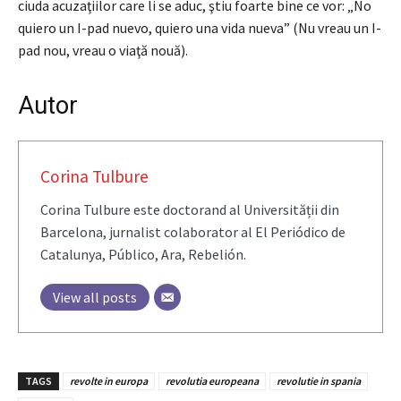
ciuda acuzaţiilor care li se aduc, ştiu foarte bine ce vor: „No
quiero un I-pad nuevo, quiero una vida nueva” (Nu vreau un I-
pad nou, vreau o viaţă nouă).
Autor
Corina Tulbure
Corina Tulbure este doctorand al Universității din
Barcelona, jurnalist colaborator al El Periódico de
Catalunya, Público, Ara, Rebelión.
View all posts
TAGS
revolte in europa
revolutia europeana
revolutie in spania