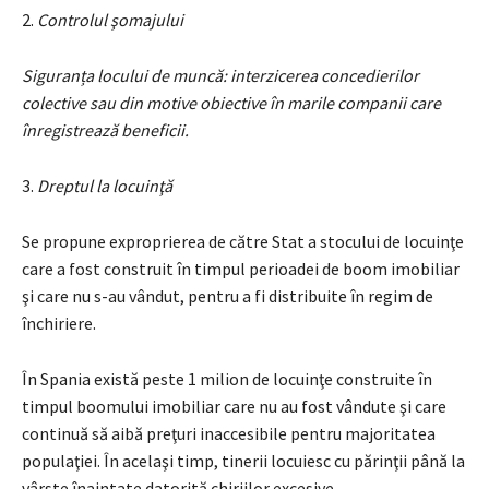
2.
Controlul şomajului
Siguranța locului de muncă: interzicerea concedierilor
colective sau din motive obiective în marile companii care
înregistrează beneficii.
3.
Dreptul la locuinţă
Se propune exproprierea de către Stat a stocului de locuinţe
care a fost construit în timpul perioadei de boom imobiliar
şi care nu s-au vândut, pentru a fi distribuite în regim de
închiriere.
În Spania există peste 1 milion de locuinţe construite în
timpul boomului imobiliar care nu au fost vândute şi care
continuă să aibă preţuri inaccesibile pentru majoritatea
populaţiei. În acelaşi timp, tinerii locuiesc cu părinţii până la
vârste înaintate datorită chiriilor excesive.