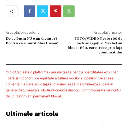
Articolul precedent
Articolul următor
De ce Putin NU e un dictator?
FOTO/VIDEO Peste 100 de
Pentru că a murit Moş Hasan!
foşti angajaţi ai Mechel au
blocat E60, care trece prin fața
combinatului
CriticAtac este o platformă care militează pentru posibilitatea exprimării
libere şi în condiţii de egalitate a tuturor vocilor şi opiniilor. De aceea,
comentariile care aduc injurii, discriminează, calomniează şi care în
general deturnează şi obstrucţionează dialogul vor fi moderate iar contul
de utilizator va fi permanent blocat.
Ultimele articole