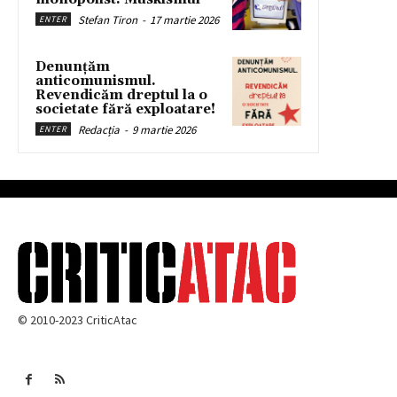
Stefan Tiron
-
17 martie 2026
ENTER
Denunțăm
anticomunismul.
Revendicăm dreptul la o
societate fără exploatare!
Redacția
-
9 martie 2026
ENTER
© 2010-2023 CriticAtac