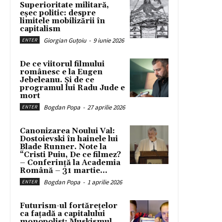
Superioritate militară,
eșec politic: despre
limitele mobilizării în
capitalism
Giorgian Guțoiu
-
9 iunie 2026
ENTER
De ce viitorul filmului
românesc e la Eugen
Jebeleanu. Și de ce
programul lui Radu Jude e
mort
Bogdan Popa
-
27 aprilie 2026
ENTER
Canonizarea Noului Val:
Dostoievski în hainele lui
Blade Runner. Note la
“Cristi Puiu, De ce filmez?
– Conferință la Academia
Română – 31 martie...
Bogdan Popa
-
1 aprilie 2026
ENTER
Futurism-ul fortărețelor
ca fațadă a capitalului
monopolist: Muskismul