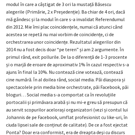
modul în care a câștigat de 3 ori la mustață Băsescu
alegerile (Primărie, 2 x Președenție). Ba chiar de 4 ori, dacă
mă gândesc și la modul în care s-a invalidat Referendumul
din 2012. Mie îmi plac coincidențele, numai că atunci când
acestea se repetă nu mai vorbim de coincidențe, ci de
orchestrarea unor coincidențe. Rezultatul alegerilor din
2014 nu a fost decis doar “pe teren” și am 2 argumente. În
primul rând, exit pollurile. De la o diferență de 1-3 procente
și o marjă de eroare de aproximativ 1% în cazul respectiv s-a
ajuns în final la 10%. Nu contează cine votează, contează
cine numără. În al doilea rând, social media. Păi diaspora și
spectacolele prin media bine orchestrate, păi Facebook, păi
bloguri… Social media s-a comportat ca în revoluțiile
portocalii și primăvara arabă și nu mi-e greu să presupun că
au servit scopurilor acelorași organizatori (vezi și contul lui
Johannis de pe Facebook, umflat profesionist cu like-uri, în
ciuda lipsei sale de conținut de calitate). De ce a fost ejectat
Ponta? Doar era conformist, era de dreapta deși cu discurs