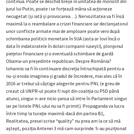
continua. Poate se deschid breșe în unitatea de monolit din
jurul lui Putin, poate i se forțează mâna să acționeze
necugetat (și iată și provocarea…). Nervozitatea va fi însă
maximă la o reambalare a crizei financiare iar declanșatorul
unor conflicte armate mai de amploare poate veni după
schimbarea politicii monetare în SUA (asta ar lovi încă o
data în indatoratele în dolari companii rusești), plonjonul
piețelor financiare și o eventuală schimbare de gardă
Obama-un președinte republican. Despre România?
Iohannis va fi în continuare discreția întruchipată pentru a
nu-și eroda imaginea și gradul de încredere, mai ales că în
2016 ar trebui să câștige alegerile pentru PNL (e greu de
crezut că UNPR-ul poate fi rupt din coaliția cu PSD până
atunci, singur n-are nicio șansa să intre în Parlament singur
iar pe listele PNL-ului nu va fi primit). Propaganda va lucra
între timp la turație maximă-dacă din partea B1,
Realitatea, presei scrise “quality” nu prea am la ce să mă
aștept, poziția Antenei 3 mă cam surprinde. S-au poziționat