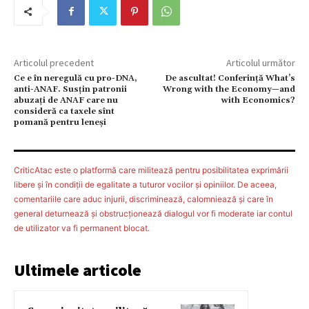
Articolul precedent
Articolul următor
Ce e în neregulă cu pro-DNA,
De ascultat! Conferință What’s
anti-ANAF. Susţin patronii
Wrong with the Economy—and
abuzaţi de ANAF care nu
with Economics?
consideră ca taxele sînt
pomană pentru leneşi
CriticAtac este o platformă care militează pentru posibilitatea exprimării
libere şi în condiţii de egalitate a tuturor vocilor şi opiniilor. De aceea,
comentariile care aduc injurii, discriminează, calomniează şi care în
general deturnează şi obstrucţionează dialogul vor fi moderate iar contul
de utilizator va fi permanent blocat.
Ultimele articole