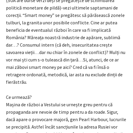
(SUA are burse verzi deși se pregătește de schimbarea
politică monetare de pildă)-vezi ultimele saptamani de
corecții. “Smart money” se pregătesc să părăsească zonele
tulburi, la granita unor posibile conflicte. Cine ar putea
beneficia de eventualul război în care va fi implicată
România? Măreața noastră industrie de apărare, sublimă
dar…? Consumul intern (că deh, insecuritatea crește
savoarea vieții…dar nu chiar în zonele de conflict)? Mulți nu
vor mai ști cum s-o tulească din țară…Si, atunci, de ce ar
mai zăbovi smart money pe aici? Cred că va fi însă o
retragere ordonată, metodică, iar asta nu exclude dinții de
fierăstrău.
Ce urmează?
Mașina de război a Vestului se urnește greu pentru că
propaganda are nevoie de timp pentru a da roade. Sigur,
dacă apare o provocare majoră, gen Pearl Harbour, lucrurile
se precipită. Astfel încât sancțiunile la adresa Rusiei vor