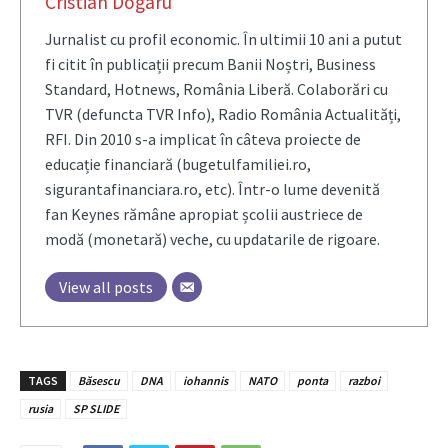
Cristian Dogaru
Jurnalist cu profil economic. În ultimii 10 ani a putut
fi citit în publicații precum Banii Noștri, Business
Standard, Hotnews, România Liberă. Colaborări cu
TVR (defuncta TVR Info), Radio România Actualități,
RFI. Din 2010 s-a implicat în câteva proiecte de
educație financiară (bugetulfamiliei.ro,
sigurantafinanciara.ro, etc). Într-o lume devenită
fan Keynes rămâne apropiat școlii austriece de
modă (monetară) veche, cu updatarile de rigoare.
View all posts
TAGS
Băsescu
DNA
iohannis
NATO
ponta
razboi
rusia
SP SLIDE