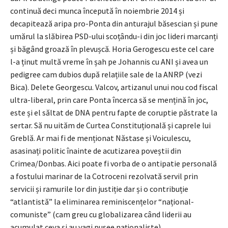
continuă deci munca începută în noiembrie 2014 și
decapitează aripa pro-Ponta din anturajul băsescian și pune
umărul la slăbirea PSD-ului scoțându-i din joc lideri marcanți
și băgând groază în plevușcă. Horia Gerogescu este cel care
l-a ținut multă vreme în șah pe Johannis cu ANI și avea un
pedigree cam dubios după relațiile sale de la ANRP (vezi
Bica). Delete Georgescu. Valcov, artizanul unui nou cod fiscal
ultra-liberal, prin care Ponta încerca să se mențină în joc,
este și el săltat de DNA pentru fapte de coruptie păstrate la
sertar. Să nu uităm de Curtea Constituțională și caprele lui
Greblă. Ar mai fi de menționat Năstase și Voiculescu,
asasinați politic înainte de acutizarea poveștii din
Crimea/Donbas. Aici poate fi vorba de o antipatie personală
a fostului marinar de la Cotroceni rezolvată servil prin
servicii și ramurile lor din justiție dar și o contribuție
“atlantistă” la eliminarea reminiscențelor “național-
comuniste” (cam greu cu globalizarea când liderii au
acumulat ceva și au vagi pusee naționaliste).