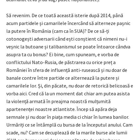
Să revenim. De ce toată această isterie după 2014, până
acum partidele și camarilele încercând să alterneze pașnic
la putere în România (cam ca în SUA)? De ce să-ți
cotonogești adversarii când ești conștient că nimeni nu-i
veșnic la butoane și talibanismul se poate întoarce cândva
asupra ta cu bonus? Ei bine, cum spuneam, e vorba de
conflictului Nato-Rusia, de păstrarea cu orice preț a
României în sfera de influență anti-rusească și nu doar de
banale contre între partide ce alternează la putere și
camarilele lor. Și, din păcate, nu doar de retorică belicoasă e
vorba aici. Cred că la un moment dat chiar am putea asista
la violență armată în preajma noastră mulțumită
apartenenței noastre atlantiste. Încep să apăra deja
semnale și nu doar în piața media ci chiar în lumea banilor.
Urmăriți ce se întâmplă cu bursa de la începutul anului. Cam
scade, nu? Cam se decuplează de la marile burse ale lumii