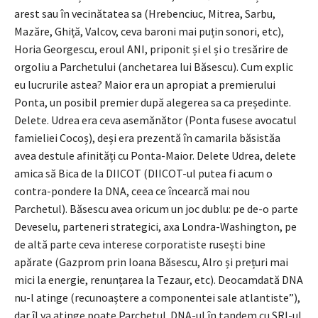
arest sau în vecinătatea sa (Hrebenciuc, Mitrea, Sarbu,
Mazăre, Ghiță, Valcov, ceva baroni mai puțin sonori, etc),
Horia Georgescu, eroul ANI, priponit și el și o tresărire de
orgoliu a Parchetului (anchetarea lui Băsescu). Cum explic
eu lucrurile astea? Maior era un apropiat a premierului
Ponta, un posibil premier după alegerea sa ca președinte.
Delete. Udrea era ceva asemănător (Ponta fusese avocatul
famieliei Cocoș), deși era prezentă în camarila băsistăa
avea destule afinități cu Ponta-Maior. Delete Udrea, delete
amica să Bica de la DIICOT (DIICOT-ul putea fi acum o
contra-pondere la DNA, ceea ce încearcă mai nou
Parchetul). Băsescu avea oricum un joc dublu: pe de-o parte
Deveselu, parteneri strategici, axa Londra-Washington, pe
de altă parte ceva interese corporatiste rusești bine
apărate (Gazprom prin Ioana Băsescu, Alro și prețuri mai
mici la energie, renunțarea la Tezaur, etc). Deocamdată DNA
nu-l atinge (recunoaștere a componentei sale atlantiste”),
dar îl va atinge poate Parchetul. DNA-ul în tandem cu SRI-ul