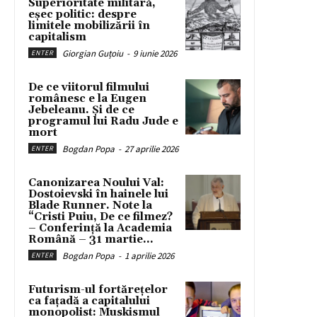
Superioritate militară,
eșec politic: despre
limitele mobilizării în
capitalism
Giorgian Guțoiu
-
9 iunie 2026
ENTER
De ce viitorul filmului
românesc e la Eugen
Jebeleanu. Și de ce
programul lui Radu Jude e
mort
Bogdan Popa
-
27 aprilie 2026
ENTER
Canonizarea Noului Val:
Dostoievski în hainele lui
Blade Runner. Note la
“Cristi Puiu, De ce filmez?
– Conferință la Academia
Română – 31 martie...
Bogdan Popa
-
1 aprilie 2026
ENTER
Futurism-ul fortărețelor
ca fațadă a capitalului
monopolist: Muskismul