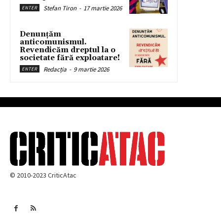
Stefan Tiron
-
17 martie 2026
ENTER
Denunțăm
anticomunismul.
Revendicăm dreptul la o
societate fără exploatare!
Redacția
-
9 martie 2026
ENTER
© 2010-2023 CriticAtac