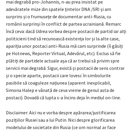
mai degrabă pro-Johannis, n-au prea insistat pe
adevăratele mize din spatele țintelor DNA /SRI și am
surprins și o frumusețe de documentar anti-Rusia, cu
românii surprinși în conflict de partea ucrainiană. Remarc
încă ceva: dacă Udrea vorbea despre postacii de partid iar alți
politicieni tind să recunoască existența lor și la alte case,
apariția unor postaci anti-Rusia mă cam surprinde (îi găsiți
pe Hotnews, Reporter Virtual, Adevărul, etc). Exclus să fie
plătiți de partidele actuale așa că ar trebui să privim spre
servicii mai degrabă. Sigur, există și postacii de sens contrar
și o specie aparte, postacii care lovesc în simbolurile
pasibile să coaguleze națiunea (aparent inexplicabil,
Simona Halep e vânată de ceva vreme de genul asta de
postaci). Dovadă că lupta s-a încins deja în mediul on-line.
Disclaimer: Aici nu e vorba despre apărarea/justificarea
pozițiilor Rusiei sau a lui Putin. Nici despre glorificarea
modelului de societate din Rusia (ce om normal ar face