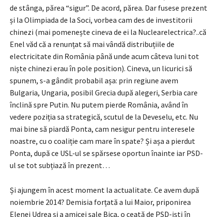
de stânga, părea “sigur”. De acord, părea. Dar fusese prezent
și la Olimpiada de la Soci, vorbea cam des de investitorii
chinezi (mai pomenește cineva de ei la Nuclearelectrica?..că
Enel văd că a renunțat să mai vândă distribuțiile de
electricitate din România până unde acum câteva luni tot
niște chinezi erau în pole position). Cineva, un licurici să
spunem, s-a gândit probabil așa: prin regiune avem
Bulgaria, Ungaria, posibil Grecia după alegeri, Serbia care
înclină spre Putin. Nu putem pierde România, având în
vedere poziția sa strategică, scutul de la Deveselu, etc. Nu
mai bine să piardă Ponta, cam nesigur pentru interesele
noastre, cu o coaliție cam mare în spate? Și așa a pierdut
Ponta, după ce USL-ul se spărsese oportun înainte iar PSD-
ul se tot subțiază în prezent…
Și ajungem în acest moment la actualitate. Ce avem după
noiembrie 2014? Demisia forțată a lui Maior, priponirea
Elenei Udrea și a amicei sale Bica, o ceată de PSD-iști în