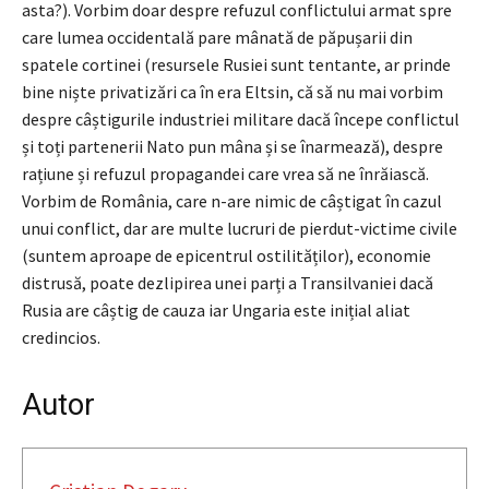
asta?). Vorbim doar despre refuzul conflictului armat spre
care lumea occidentală pare mânată de păpușarii din
spatele cortinei (resursele Rusiei sunt tentante, ar prinde
bine niște privatizări ca în era Eltsin, că să nu mai vorbim
despre câștigurile industriei militare dacă începe conflictul
și toți partenerii Nato pun mâna și se înarmează), despre
rațiune și refuzul propagandei care vrea să ne înrăiască.
Vorbim de România, care n-are nimic de câștigat în cazul
unui conflict, dar are multe lucruri de pierdut-victime civile
(suntem aproape de epicentrul ostilităților), economie
distrusă, poate dezlipirea unei parți a Transilvaniei dacă
Rusia are câștig de cauza iar Ungaria este inițial aliat
credincios.
Autor