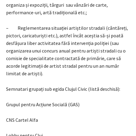
organiza și expoziții, târguri sau vânzări de carte,
performance-uri, artă tradițională etc.;
– Reglementarea situației artiștilor stradali (cântăreți,
pictori, caricaturiști etc.), astfel încât aceștia să-și poată
desfășura liber activitatea fără intervenția poliției (sau
organizarea unui concurs anual pentru artiști stradali cu o
comisie de specialitate contractată de primărie, care să
acorde legitimații de artist stradal pentru un an număr
limitat de artiști).
Semnatari grupați sub egida Clujul Civic (listă deschisă):
Grupul pentru Acțiune Socială (GAS)
CNS Cartel Alfa
Lobby pentru Cluj