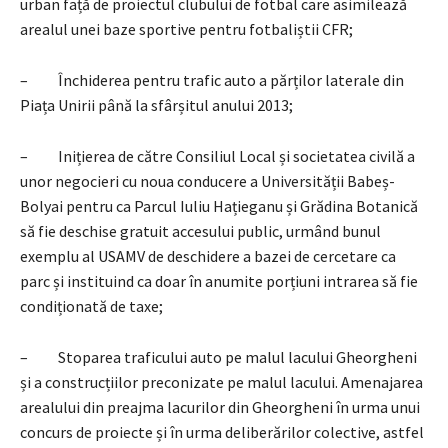
urban față de proiectul clubului de fotbal care asimilează
arealul unei baze sportive pentru fotbaliștii CFR;
– Închiderea pentru trafic auto a părților laterale din
Piața Unirii până la sfârșitul anului 2013;
– Inițierea de către Consiliul Local și societatea civilă a
unor negocieri cu noua conducere a Universității Babeș-
Bolyai pentru ca Parcul Iuliu Hațieganu și Grădina Botanică
să fie deschise gratuit accesului public, urmând bunul
exemplu al USAMV de deschidere a bazei de cercetare ca
parc și instituind ca doar în anumite porțiuni intrarea să fie
condiționată de taxe;
– Stoparea traficului auto pe malul lacului Gheorgheni
și a construcțiilor preconizate pe malul lacului. Amenajarea
arealului din preajma lacurilor din Gheorgheni în urma unui
concurs de proiecte și în urma deliberărilor colective, astfel