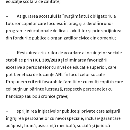
educaţie şcolară de calitate;
– Asigurarea accesului la învăţământul obligatoriu a
tuturor copiilor care locuiesc în oraş, şi a derulării unor
programe educaţionale dedicate adulţilor şi prin sprijinirea
din fondurile publice a organizaţiilor civice din domeniu;
– Revizuirea criteriilor de acordare a locuințelor sociale
stabilite prin
HCL 389/2010
și eliminarea favorizării
excesive a persoanelor cu nivel de educație superior, care
pot beneficia de locuințe ANL în locul celor sociale.
Propunem criterii favorabile familiilor cu mulți copii în care
cel puțin un părinte lucrează, respectiv persoanelor cu
handicap sau boli cronice grave;
– sprijinirea iniţiativelor publice şi private care asigură
îngrijirea persoanelor cu nevoi speciale, inclusiv garantare
adăpost, hrană, asistenţă medicală, socială şi juridică