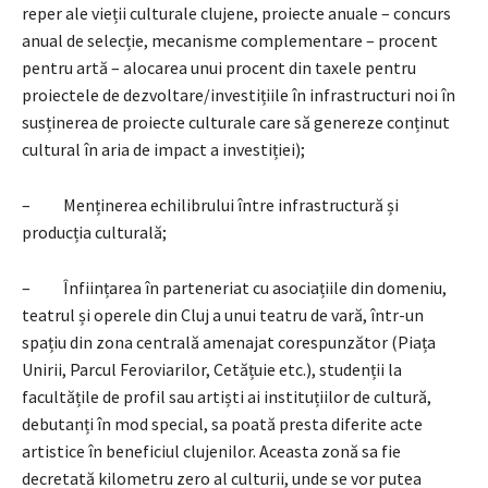
reper ale vieții culturale clujene, proiecte anuale – concurs
anual de selecție, mecanisme complementare – procent
pentru artă – alocarea unui procent din taxele pentru
proiectele de dezvoltare/investițiile în infrastructuri noi în
susținerea de proiecte culturale care să genereze conținut
cultural în aria de impact a investiției);
– Menținerea echilibrului între infrastructură și
producția culturală;
– Înființarea în parteneriat cu asociațiile din domeniu,
teatrul și operele din Cluj a unui teatru de vară, într-un
spațiu din zona centrală amenajat corespunzător (Piața
Unirii, Parcul Feroviarilor, Cetățuie etc.), studenții la
facultățile de profil sau artiști ai instituțiilor de cultură,
debutanți în mod special, sa poată presta diferite acte
artistice în beneficiul clujenilor. Aceasta zonă sa fie
decretată kilometru zero al culturii, unde se vor putea