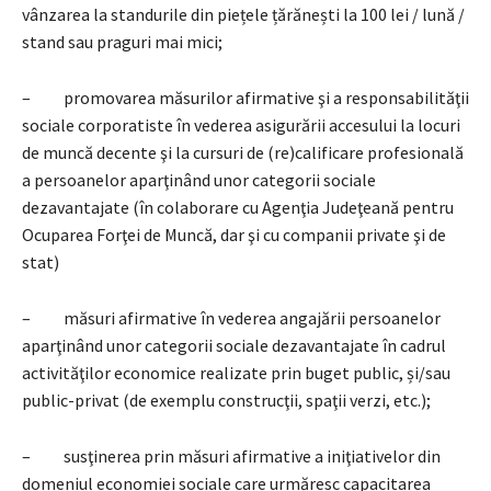
vânzarea la standurile din piețele țărănești la 100 lei / lună /
stand sau praguri mai mici;
– promovarea măsurilor afirmative şi a responsabilităţii
sociale corporatiste în vederea asigurării accesului la locuri
de muncă decente şi la cursuri de (re)calificare profesională
a persoanelor aparţinând unor categorii sociale
dezavantajate (în colaborare cu Agenţia Judeţeană pentru
Ocuparea Forţei de Muncă, dar şi cu companii private şi de
stat)
– măsuri afirmative în vederea angajării persoanelor
aparţinând unor categorii sociale dezavantajate în cadrul
activităţilor economice realizate prin buget public, și/sau
public-privat (de exemplu construcţii, spaţii verzi, etc.);
– susţinerea prin măsuri afirmative a iniţiativelor din
domeniul economiei sociale care urmăresc capacitarea