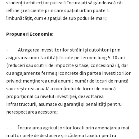
studenţii arhitecţi ar putea fi ȋncurajaţi să gândească căi
ieftine şi eficiente prin care spaţiul urban poate fi
ȋmbunătăţit, cum e spaţiul de sub podurile mari;
Propuneri Economie:
– Atragerea investitorilor străini și autohtoni prin
asigurarea unor facilități fiscale pe termen lung 5-10 ani
(reduceri sau scutiri de impozite și taxe, concesionări), dar
cu angajamente ferme și concrete din partea investitorilor
privind: menținerea unui anumit număr de locuri de muncă
sau creșterea anuală a numărului de locuri de muncă
proporțional cu nivelul investiției, dezvoltarea
infrastructurii, asumate cu garanții și penalități pentru
nerespectarea acestora;
– Încurajarea agricultorilor locali prin amenajarea mai
multor piețe de desfacere și scăderea taxelor pentru