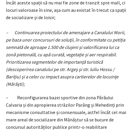
încât aceste spații să nu mai fie zone de tranzit spre mall, ci
locuri valoroase în sine, așa cum au existat în trecut ca spații
de socializare și de loisir;
– Continuarea proiectului de amenajare a Canalului Morii,
pe baza unor concursuri de soluţii, în conformitate cu petiția
semnată de aproape 1.500 de clujeni şi valorificarea lui ca
zonă pietonală, cu apă curată, vegetaţie și aer respirabil.
Prioritizarea segmentelor de importanţă turistică
(descoperirea canalului pe str. Argeş şi str. Iuliu Hossu /
Bariţiu) şi a celor cu impact asupra cartierelor de locuinţe
(Mărăşti);
– Reconfigurarea bazei sportive din zona Pârăului
Calvaria și din apropierea străzilor Parâng și Mehedinți prin
mecanisme consultative și consensuale, astfel încât cel mai
mare areal de socializare din Mănăștur să se bucure de
concursul autorităților publice printr-o reabilitare