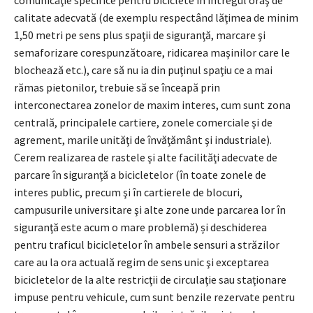
comunicaţie specifice pentru biciclete în întregul oraş de
calitate adecvată (de exemplu respectând lăţimea de minim
1,50 metri pe sens plus spaţii de siguranţă, marcare şi
semaforizare corespunzătoare, ridicarea maşinilor care le
blochează etc.), care să nu ia din puţinul spaţiu ce a mai
rămas pietonilor, trebuie să se înceapă prin
interconectarea zonelor de maxim interes, cum sunt zona
centrală, principalele cartiere, zonele comerciale şi de
agrement, marile unităţi de învăţământ şi industriale).
Cerem realizarea de rastele şi alte facilităţi adecvate de
parcare în siguranţă a bicicletelor (în toate zonele de
interes public, precum şi în cartierele de blocuri,
campusurile universitare şi alte zone unde parcarea lor în
siguranţă este acum o mare problemă) și deschiderea
pentru traficul bicicletelor în ambele sensuri a străzilor
care au la ora actuală regim de sens unic şi exceptarea
bicicletelor de la alte restricţii de circulaţie sau staţionare
impuse pentru vehicule, cum sunt benzile rezervate pentru