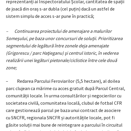
reprezentanți ai Inspectoratului Școlar, cantitatea de spații
de joacă din oraș s-ar dubla (cel puțin) dacă un astfel de
sistem simplu de acces s-ar pune în practică;
– Continuarea proiectului de amenajare a malurilor
Someşului, pe baza unor concursuri de soluţii. Prioritizarea
segmentului de legătură între zonele deja amenajate
(Grigorescu / parc Haţieganu) şi centrul istoric, în vederea
realizării unei legături pietonale/ciclistice între cele două
zone;
– Redarea Parcului Feroviarilor (5,5 hectare), al doilea
parc clujean ca mărime cu acces gratuit după Parcul Central,
comunității locale. În urma consultărilor și negocierilor cu
societatea civilă, comunitatea locală, clubul de fotbal CFR
care gestionează parcul pe baza unui contract de asociere
cu SNCFR, regionala SNCFR și autoritățile locale, pot fi
găsite soluții mai bune de reintegrare a parcului în circuitul