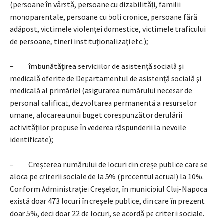
(persoane în vârstă, persoane cu dizabilităţi, familii
monoparentale, persoane cu boli cronice, persoane fără
adăpost, victimele violenţei domestice, victimele traficului
de persoane, tineri instituţionalizaţi etc.);
– îmbunătăţirea serviciilor de asistenţă socială şi
medicală oferite de Departamentul de asistenţă socială şi
medicală al primăriei (asigurarea numărului necesar de
personal calificat, dezvoltarea permanentă a resurselor
umane, alocarea unui buget corespunzător derulării
activităţilor propuse în vederea răspunderii la nevoile
identificate);
– Creșterea numărului de locuri din creșe publice care se
aloca pe criterii sociale de la 5% (procentul actual) la 10%.
Conform Administrației Creșelor, în municipiul Cluj-Napoca
există doar 473 locuri în creșele publice, din care în prezent
doar 5%, deci doar 22 de locuri, se acordă pe criterii sociale.