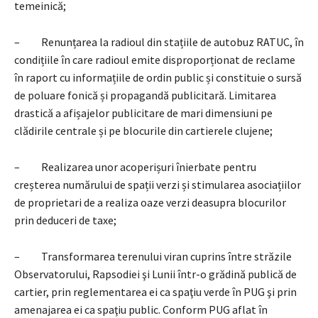
temeinică;
– Renunțarea la radioul din stațiile de autobuz RATUC, în
condițiile în care radioul emite disproporționat de reclame
în raport cu informațiile de ordin public și constituie o sursă
de poluare fonică și propagandă publicitară. Limitarea
drastică a afișajelor publicitare de mari dimensiuni pe
clădirile centrale și pe blocurile din cartierele clujene;
– Realizarea unor acoperișuri înierbate pentru
creșterea numărului de spații verzi și stimularea asociațiilor
de proprietari de a realiza oaze verzi deasupra blocurilor
prin deduceri de taxe;
– Transformarea terenului viran cuprins între străzile
Observatorului, Rapsodiei şi Lunii într-o grădină publică de
cartier, prin reglementarea ei ca spaţiu verde în PUG şi prin
amenajarea ei ca spaţiu public. Conform PUG aflat în