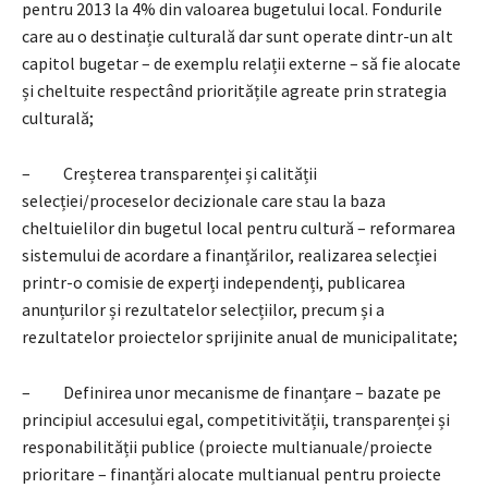
pentru 2013 la 4% din valoarea bugetului local. Fondurile
care au o destinație culturală dar sunt operate dintr-un alt
capitol bugetar – de exemplu relații externe – să fie alocate
și cheltuite respectând prioritățile agreate prin strategia
culturală;
– Creșterea transparenței și calității
selecției/proceselor decizionale care stau la baza
cheltuielilor din bugetul local pentru cultură – reformarea
sistemului de acordare a finanțărilor, realizarea selecției
printr-o comisie de experți independenți, publicarea
anunțurilor și rezultatelor selecțiilor, precum și a
rezultatelor proiectelor sprijinite anual de municipalitate;
– Definirea unor mecanisme de finanțare – bazate pe
principiul accesului egal, competitivității, transparenței și
responabilității publice (proiecte multianuale/proiecte
prioritare – finanțări alocate multianual pentru proiecte