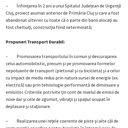
– Înființarea în 2 ani a unui Spitalul Județean de Urgență
Cluj, proiect asumat anterior de Primăria Cluj și care a fost
abandonat ulterior cu toate că o parte din banii alocați au
fost cheltuiți, construcția fiind neterminată;
Propuneri Transport Durabil:
– Promovarea transportului în comun şi descurajarea
celui automobilistic, precum şi pe promovarea formelor
nepoluante de transport (pietonal și cu bicicleta) şi a celor
cu impact de mediu redus prin natura sursei de energie (ex.
electrică) sau prin tehnologie performantă de diminuare a
emisiilor. Criteriile potrivite țin cont de nivelul de emisii de
noxe dar şi cele de zgomot, vibraţii şi spaţiul ocupat în
deplasare şi staţionare.
– Realizarea unei reţele coerente de piste şi alte căi de