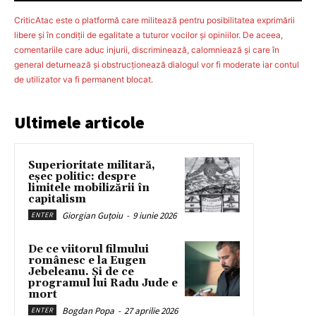
CriticAtac este o platformă care militează pentru posibilitatea exprimării
libere şi în condiţii de egalitate a tuturor vocilor şi opiniilor. De aceea,
comentariile care aduc injurii, discriminează, calomniează şi care în
general deturnează şi obstrucţionează dialogul vor fi moderate iar contul
de utilizator va fi permanent blocat.
Ultimele articole
Superioritate militară,
eșec politic: despre
limitele mobilizării în
capitalism
Giorgian Guțoiu
-
9 iunie 2026
ENTER
De ce viitorul filmului
românesc e la Eugen
Jebeleanu. Și de ce
programul lui Radu Jude e
mort
Bogdan Popa
-
27 aprilie 2026
ENTER