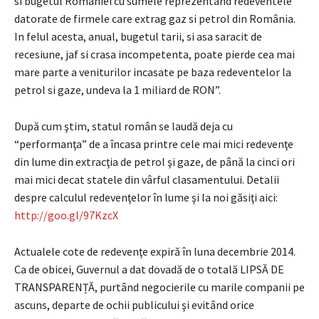
si bugetul Romaniei cu sumele reprezentand redeventele
datorate de firmele care extrag gaz si petrol din România.
In felul acesta, anual, bugetul tarii, si asa saracit de
recesiune, jaf si crasa incompetenta, poate pierde cea mai
mare parte a veniturilor incasate pe baza redeventelor la
petrol si gaze, undeva la 1 miliard de RON”.
După cum ştim, statul român se laudă deja cu
“performanţa” de a încasa printre cele mai mici redevenţe
din lume din extracţia de petrol şi gaze, de până la cinci ori
mai mici decat statele din vârful clasamentului. Detalii
despre calculul redevenţelor în lume şi la noi găsiţi aici:
http://goo.gl/97KzcX
Actualele cote de redevenţe expiră în luna decembrie 2014.
Ca de obicei, Guvernul a dat dovadă de o totală LIPSĂ DE
TRANSPARENȚĂ, purtând negocierile cu marile companii pe
ascuns, departe de ochii publicului şi evitând orice