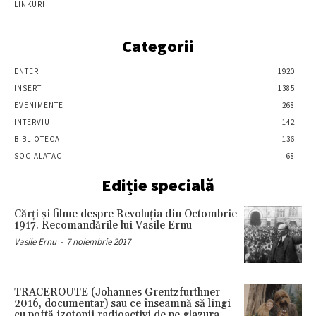
LINKURI
Categorii
ENTER
1920
INSERT
1385
EVENIMENTE
268
INTERVIU
142
BIBLIOTECA
136
SOCIALATAC
68
Ediție specială
Cărţi şi filme despre Revoluţia din Octombrie
1917. Recomandările lui Vasile Ernu
Vasile Ernu
-
7 noiembrie 2017
TRACEROUTE (Johannes Grentzfurthner
2016, documentar) sau ce înseamnă să lingi
cu poftă izotopii radioactivi de pe glazura