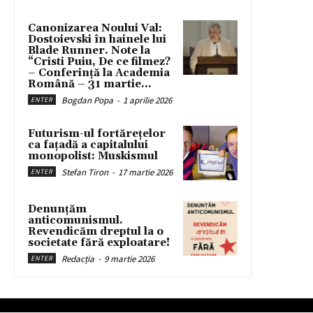
Canonizarea Noului Val:
Dostoievski în hainele lui
Blade Runner. Note la
“Cristi Puiu, De ce filmez?
– Conferință la Academia
Română – 31 martie...
Bogdan Popa
-
1 aprilie 2026
ENTER
Futurism-ul fortărețelor
ca fațadă a capitalului
monopolist: Muskismul
Stefan Tiron
-
17 martie 2026
ENTER
Denunțăm
anticomunismul.
Revendicăm dreptul la o
societate fără exploatare!
Redacția
-
9 martie 2026
ENTER