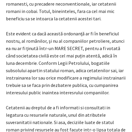
romanesti, cu precadere neconventionale, iar cetatenii
romani in cobai. Totul, bineinteles, fara ca cel mai mic
beneficiu sa se intoarca la cetatenii acestei tari.
Este evident ca dacă această ordonanţă ar fi în beneficiul
nostru, al românilor, şi nu al companiilor petroliere, atunci
ea nu ar fi ţinută într-un MARE SECRET, pentru a fi votată
când societatea civilă este cel mai puțin atentă, adică în
luna decembrie. Conform Legii Petrolului, bogatiile
subsolului apartin statului roman, adica cetatenilor sai, iar
instrainarea lor sau orice modificare a regimului instrainarii
trebuie sa se faca prin dezbatere publica, cu cumpanirea
interesului public inaintea interesrului companiilor.
Cetatenii au dreptul de a fi informati si consultati in
legatura cu resursele naturale, unul din atributele
suveranitatii nationale. Si asa, deciziile luate de statul
roman privind resursele au fost facute intr-o lipsa totala de