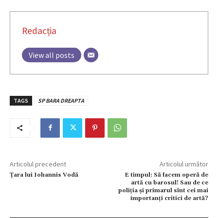
Redacția
View all posts
TAGS
SP BARA DREAPTA
Articolul precedent
Articolul următor
Țara lui Iohannis Vodă
E timpul: Să facem operă de
artă cu barosul! Sau de ce
poliţia şi primarul sînt cei mai
importanţi critici de artă?