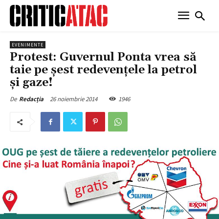
EVENIMENTE
Protest: Guvernul Ponta vrea să
taie pe șest redevențele la petrol
și gaze!
26 noiembrie 2014
1946
De
Redacția