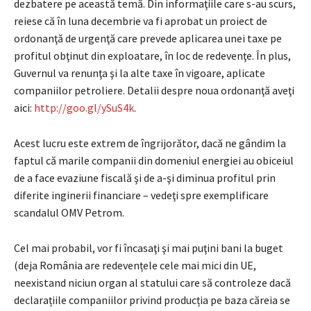
dezbatere pe această temă. Din informaţiile care s-au scurs,
reiese că în luna decembrie va fi aprobat un proiect de
ordonanţă de urgenţă care prevede aplicarea unei taxe pe
profitul obţinut din exploatare, în loc de redevenţe. În plus,
Guvernul va renunţa şi la alte taxe în vigoare, aplicate
companiilor petroliere. Detalii despre noua ordonanţă aveţi
aici:
http://goo.gl/ySuS4k
.
Acest lucru este extrem de îngrijorător, dacă ne gândim la
faptul că marile companii din domeniul energiei au obiceiul
de a face evaziune fiscală şi de a-şi diminua profitul prin
diferite inginerii financiare – vedeţi spre exemplificare
scandalul OMV Petrom.
Cel mai probabil, vor fi încasaţi şi mai puţini bani la buget
(deja România are redevențele cele mai mici din UE,
neexistand niciun organ al statului care să controleze dacă
declarațiile companiilor privind producția pe baza căreia se