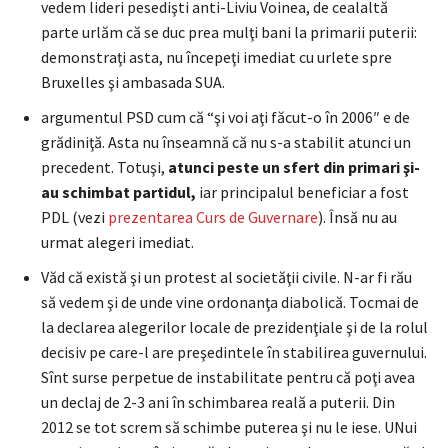
vedem lideri pesedişti anti-Liviu Voinea, de cealaltă
parte urlăm că se duc prea mulţi bani la primarii puterii:
demonstraţi asta, nu începeţi imediat cu urlete spre
Bruxelles şi ambasada SUA.
argumentul PSD cum că “şi voi aţi făcut-o în 2006″ e de
grădiniţă. Asta nu înseamnă că nu s-a stabilit atunci un
precedent. Totuşi,
atunci peste un sfert din primari şi-
au schimbat partidul,
iar principalul beneficiar a fost
PDL (vezi
prezentarea Curs de Guvernare
). Însă nu au
urmat alegeri imediat.
Văd că există şi un protest al societăţii civile. N-ar fi rău
să vedem şi de unde vine ordonanţa diabolică. Tocmai de
la declarea alegerilor locale de prezidenţiale şi de la rolul
decisiv pe care-l are preşedintele în stabilirea guvernului.
Sînt surse perpetue de instabilitate pentru că poţi avea
un declaj de 2-3 ani în schimbarea reală a puterii. Din
2012 se tot screm să schimbe puterea şi nu le iese. UNui