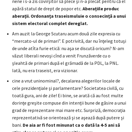
nene i s-a zis covîrşitor să plece şi n-a plecat pentru că el
apără statul de drept de popor etc.
Aberaţiile produc
aberaţii. Ordonanţa traseismuluie o consecinţă a unui
sistem electoral complet dereglat.
Am auzit la George Scutaru acum două zile expresia cu
“mercato-ul de primari”. E potrivită, dar nu înţeleg totuşi
de unde atîta furie etică: nu aşa se discută oricum? N-am
văzut liberali nevoşi cînd a venit Frunzăverde cu o
şleahtă de primari după el grămadă de la PDL, la PNL.
Iată, nu era traseist, era vizionar.
cine a vrut uninominal?, decalarea alegerilor locale de
cele prezidenţiale şi parlamentare? Societatea civilă, cu
toată gura, ani de zile! Ei bine, se arată că au fost multe
dorinţe greşite compuse din intenţii bune de găsire a unui
grad de reprezentare mai mare etc. Surpriză, democraţia
reprezentativă se orientează şi se aşează după putere şi
bani.
De aia ar fi fost minunat ca o dată la 4-5 ani să