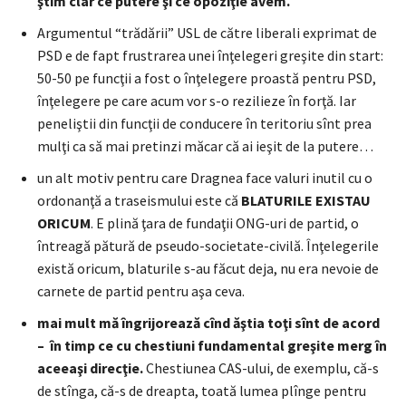
ştim clar ce putere şi ce opoziţie avem.
Argumentul “trădării” USL de către liberali exprimat de
PSD e de fapt frustrarea unei înţelegeri greşite din start:
50-50 pe funcţii a fost o înţelegere proastă pentru PSD,
înţelegere pe care acum vor s-o rezilieze în forţă. Iar
peneliştii din funcţii de conducere în teritoriu sînt prea
mulţi ca să mai pretinzi măcar că ai ieşit de la putere…
un alt motiv pentru care Dragnea face valuri inutil cu o
ordonanţă a traseismului este că
BLATURILE EXISTAU
ORICUM
. E plină ţara de fundaţii ONG-uri de partid, o
întreagă pătură de pseudo-societate-civilă. Înţelegerile
există oricum, blaturile s-au făcut deja, nu era nevoie de
carnete de partid pentru aşa ceva.
mai mult mă îngrijorează cînd ăştia toţi sînt de acord
– în timp ce cu chestiuni fundamental greşite merg în
aceeaşi direcţie.
Chestiunea CAS-ului, de exemplu, că-s
de stînga, că-s de dreapta, toată lumea plînge pentru