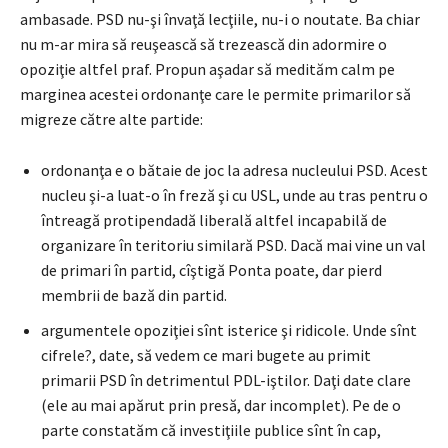
ambasade. PSD nu-şi învaţă lecţiile, nu-i o noutate. Ba chiar
nu m-ar mira să reuşească să trezească din adormire o
opoziţie altfel praf. Propun aşadar să medităm calm pe
marginea acestei ordonanţe care le permite primarilor să
migreze către alte partide:
ordonanţa e o bătaie de joc la adresa nucleului PSD. Acest
nucleu şi-a luat-o în freză şi cu USL, unde au tras pentru o
întreagă protipendadă liberală altfel incapabilă de
organizare în teritoriu similară PSD. Dacă mai vine un val
de primari în partid, cîştigă Ponta poate, dar pierd
membrii de bază din partid.
argumentele opoziţiei sînt isterice şi ridicole. Unde sînt
cifrele?, date, să vedem ce mari bugete au primit
primarii PSD în detrimentul PDL-iştilor. Daţi date clare
(ele au mai apărut prin presă, dar incomplet). Pe de o
parte constatăm că investiţiile publice sînt în cap,