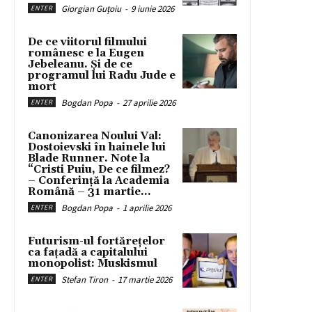
Giorgian Guțoiu
-
9 iunie 2026
ENTER
De ce viitorul filmului
românesc e la Eugen
Jebeleanu. Și de ce
programul lui Radu Jude e
mort
Bogdan Popa
-
27 aprilie 2026
ENTER
Canonizarea Noului Val:
Dostoievski în hainele lui
Blade Runner. Note la
“Cristi Puiu, De ce filmez?
– Conferință la Academia
Română – 31 martie...
Bogdan Popa
-
1 aprilie 2026
ENTER
Futurism-ul fortărețelor
ca fațadă a capitalului
monopolist: Muskismul
Stefan Tiron
-
17 martie 2026
ENTER