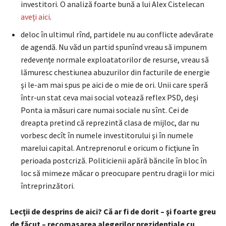
investitori. O analiză foarte bună a lui Alex Cistelecan
aveţi aici
.
deloc în ultimul rînd, partidele nu au conflicte adevărate
de agendă. Nu văd un partid spunînd vreau să impunem
redevenţe normale exploatatorilor de resurse, vreau să
lămuresc chestiunea abuzurilor din facturile de energie
şi le-am mai spus pe aici de o mie de ori. Unii care speră
într-un stat ceva mai social votează reflex PSD, deşi
Ponta ia măsuri care numai sociale nu sînt. Cei de
dreapta pretind că reprezintă clasa de mijloc, dar nu
vorbesc decît în numele investitorului şi în numele
marelui capital. Antreprenorul e oricum o ficţiune în
perioada postcriză. Politicienii apără băncile în bloc în
loc să mimeze măcar o preocupare pentru dragii lor mici
întreprinzători.
Lecţii de desprins de aici? Că ar fi de dorit – şi foarte greu
de făcut – recomasarea alegerilor prezidenţiale cu