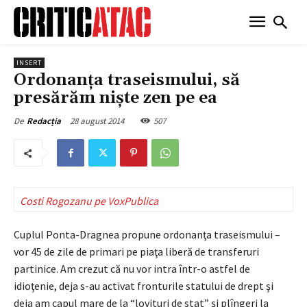
INSERT
Ordonanţa traseismului, să
presărăm nişte zen pe ea
28 august 2014
507
De
Redacția
Costi Rogozanu pe VoxPublica
Cuplul Ponta-Dragnea propune ordonanţa traseismului –
vor 45 de zile de primari pe piaţa liberă de transferuri
partinice. Am crezut că nu vor intra într-o astfel de
idioţenie, deja s-au activat fronturile statului de drept şi
deja am capul mare de la “lovituri de stat” şi plîngeri la