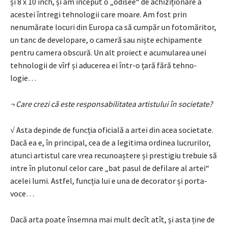
și 8 x 10 inch, și am început o „odisee“ de achiziționare a
acestei în­tregi tehnologii care moare. Am fost prin
nenumă­rate locuri din Europa ca să cumpăr un foto­măritor,
un tanc de developare, o cameră sau niște echipamente
pentru camera obscură. Un alt proiect e acumularea unei
tehnologii de vîrf și aducerea ei într-o țară fără tehno­
logie…
¬ Care crezi că este responsabilitatea artistului în societate?
√ Asta depinde de funcția oficială a artei din acea societate.
Dacă ea e, în principal, cea de a legitima ordinea lucrurilor,
atunci artistul care vrea recunoaștere și prestigiu trebuie să
intre în plutonul celor care „bat pa­sul de defilare al artei“
acelei lumi. Astfel, funcția lui e una de decorator și porta­
voce…
Dacă arta poate însemna mai mult decît atît, și asta ține de