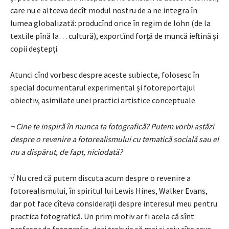
care nu e altceva decît modul nostru de a ne integra în
lumea globalizată: producînd orice în regim de lohn (de la
textile pînă la… cul­tură), exportînd forță de muncă ieftină și
copii deștepți.
Atunci cînd vorbesc despre aceste subiecte, folosesc în
special documentarul ex­pe­rimental și fotoreportajul
obiectiv, asimilate unei practici artistice conceptuale.
¬ Cine te inspiră în munca ta fotografică? Putem vorbi astăzi
despre o revenire a fo­torealismului cu tematică socială sau el
nu a dispărut, de fapt, niciodată?
√ Nu cred că putem discuta acum despre o revenire a
fotorealismului, în spiri­tul lui Lewis Hines, Walker Evans,
dar pot face cîteva considerații despre interesul meu pentru
practica fotografică. Un prim motiv ar fi acela că sînt