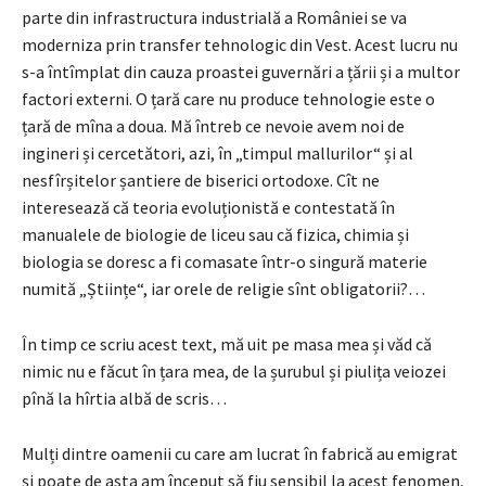
parte din infrastructura industrială a Româ­niei se va
moderniza prin transfer tehnologic din Vest. Acest lucru nu
s-a întîmplat din cauza proastei guvernări a țării și a multor
factori externi. O țară care nu produce tehnologie este o
țară de mîna a doua. Mă întreb ce nevoie avem noi de
ingineri și cercetători, azi, în „timpul mallurilor“ și al
nesfîr­șitelor șantiere de biserici ortodoxe. Cît ne
interesează că teoria evoluționistă e contestată în
manualele de bio­lo­gie de liceu sau că fizica, chimia și
biologia se doresc a fi comasate într-o singură materie
numită „Științe“, iar orele de religie sînt obligatorii?…
În timp ce scriu acest text, mă uit pe masa mea și văd că
nimic nu e făcut în țara mea, de la șurubul și piulița veiozei
pînă la hîrtia albă de scris…
Mulți dintre oamenii cu care am lucrat în fabrică au emigrat
și poate de asta am început să fiu sensibil la acest fenomen,