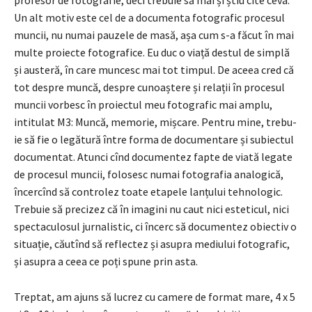
profesor de foto­grafie, deci trebuie să mai și știu cîte ceva.
Un alt motiv este cel de a documenta fotografic procesul
muncii, nu numai pauzele de masă, așa cum s-a făcut în mai
mul­te proiecte fotografice. Eu duc o viață destul de simplă
și austeră, în care muncesc mai tot timpul. De aceea cred că
tot despre mun­că, despre cunoaștere și relații în procesul
muncii vorbesc în proiectul meu fo­tografic mai amplu,
intitulat M3: Muncă, memorie, mișcare. Pentru mine, trebu­
ie să fie o legătură între forma de docu­mentare și subiectul
documentat. Atunci cînd documentez fapte de viată legate
de procesul muncii, folosesc numai fotografia analo­gică,
încercînd să controlez toate etapele lanțului tehnologic.
Trebuie să precizez că în imagini nu caut nici esteticul, nici
spectaculosul jurnalistic, ci încerc să documen­tez obiectiv o
situație, căutînd să reflectez și asu­pra mediului fotografic,
și asupra a ceea ce poți spune prin asta.
Treptat, am ajuns să lucrez cu camere de format mare, 4 x 5