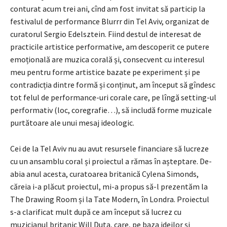
conturat acum trei ani, cînd am fost invitat să particip la
festivalul de performance Blurrr din Tel Aviv, organizat de
curatorul Sergio Edelsztein. Fiind destul de interesat de
practicile artistice performative, am descoperit ce putere
emoțională are muzica corală și, consec­vent cu interesul
meu pentru forme artistice bazate pe experiment și pe
contradicția dintre formă și conținut, am început să gîndesc
tot felul de performance-uri corale care, pe lîngă setting-ul
performativ (loc, coregrafie…), să includă forme muzi­cale
purtătoare ale unui mesaj ideologic.
Cei de la Tel Aviv nu au avut resursele financiare să lucreze
cu un ansamblu coral și proiectul a rămas în așteptare. De-
abia anul acesta, curatoarea britanică Cylena Simonds,
căreia i-a plăcut proiectul, mi-a propus să-l prezentăm la
The Drawing Room și la Tate Modern, în Londra. Proiectul
s-a clarificat mult după ce am început să lucrez cu
muzicianul britanic Will Duta, care, pe baza ideilor și