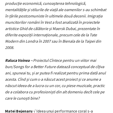
producție economică, cunoașterea tehnologică,
mentalitățile și stilurile de viață ale oamenilor s-au schimbat
în țările postcomuniste în ultimele două decenii. Imigrația
muncitorilor români în Vest a fost analizată în proiectele
artistice Ghid de călătorie și Maersk Dubai, prezentate în
diferite expoziții internaționale, precum cele de la Tate
Modern din Londra în 2007 sau în Bienala de la Taipei din
2008.
Raluca Voinea
¬ Proiectul Cîntece pentru un viitor mai
bun/Songs for a Better Future datează conceptual de cîțiva
ani, spuneai tu, și ar putea fi realizat pentru prima dată anul
acesta. Cînd și cum s-a născut acest proiect și ce anume a
născut ideea de a lucra cu un cor, cu piese muzicale, practic
de a colabora cu profesioniști din alt domeniu decît cele pe
care le cunoști bine?
Matei Bejenaru
√ Ideea unui performance coral s-a