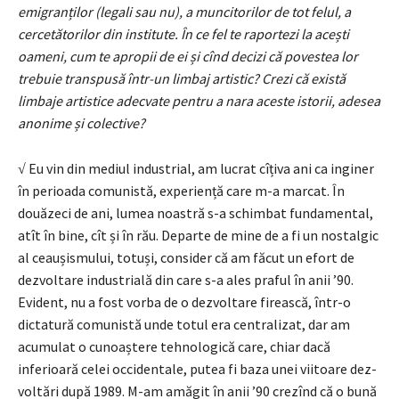
emigranților (legali sau nu), a mun­ci­torilor de tot felul, a
cercetătorilor din institute. În ce fel te raportezi la acești
oameni, cum te apropii de ei și cînd decizi că povestea lor
trebuie transpusă într-un limbaj artistic? Crezi că există
limbaje artistice adecvate pentru a nara aceste istorii, adesea
anonime și colective?
√ Eu vin din mediul industrial, am lucrat cîți­va ani ca inginer
în perioada comunistă, ex­periență care m-a marcat. În
douăzeci de ani, lumea noastră s-a schimbat fun­damental,
atît în bine, cît și în rău. Departe de mine de a fi un nostalgic
al ceaușismului, totuși, con­sider că am făcut un efort de
dezvoltare industrială din care s-a ales praful în anii ’90.
Evident, nu a fost vorba de o dezvoltare firească, într-o
dictatură comunis­tă unde totul era centralizat, dar am
acumulat o cunoaștere tehnologică care, chiar dacă
inferioară celei occidentale, putea fi baza unei viitoare dez­
voltări după 1989. M-am amăgit în anii ’90 crezînd că o bună