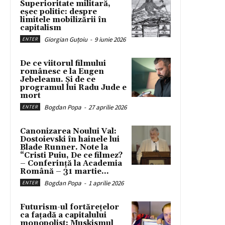
Superioritate militară,
eșec politic: despre
limitele mobilizării în
capitalism
Giorgian Guțoiu
-
9 iunie 2026
ENTER
De ce viitorul filmului
românesc e la Eugen
Jebeleanu. Și de ce
programul lui Radu Jude e
mort
Bogdan Popa
-
27 aprilie 2026
ENTER
Canonizarea Noului Val:
Dostoievski în hainele lui
Blade Runner. Note la
“Cristi Puiu, De ce filmez?
– Conferință la Academia
Română – 31 martie...
Bogdan Popa
-
1 aprilie 2026
ENTER
Futurism-ul fortărețelor
ca fațadă a capitalului
monopolist: Muskismul