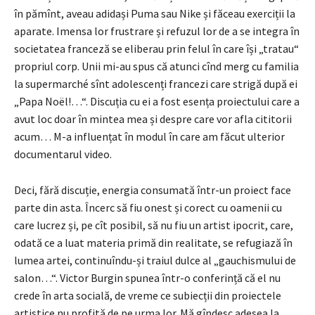
în pămînt, aveau adidași Puma sau Nike și făceau exerciții la
aparate. Imensa lor frustrare și refuzul lor de a se integra în
societatea franceză se eliberau prin felul în care își „tratau“
propriul corp. Unii mi-au spus că atunci cînd merg cu familia
la supermarché sînt adolescenți francezi care strigă după ei
„Papa Noël!…“. Discuția cu ei a fost esența proiectului care a
avut loc doar în mintea mea și despre care vor afla cititorii
acum… M-a influențat în modul în care am făcut ulterior
documentarul video.
Deci, fără discuție, energia consumată într-un proiect face
parte din asta. Încerc să fiu onest și corect cu oamenii cu
care lucrez și, pe cît posibil, să nu fiu un artist ipocrit, care,
odată ce a luat materia primă din realitate, se refugiază în
lumea artei, conti­nuîndu-și traiul dulce al „gauchismului de
salon…“. Victor Burgin spunea într-o confe­rință că el nu
crede în arta socială, de vreme ce subiecții din proiectele
artistice nu profită de pe urma lor. Mă gîndesc adesea la