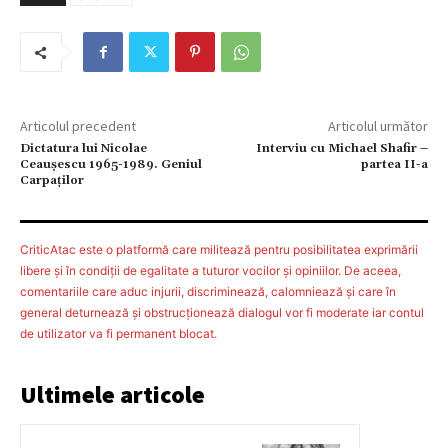
Articolul precedent
Articolul următor
Dictatura lui Nicolae
Interviu cu Michael Shafir –
Ceauşescu 1965-1989. Geniul
partea II-a
Carpaţilor
CriticAtac este o platformă care militează pentru posibilitatea exprimării
libere şi în condiţii de egalitate a tuturor vocilor şi opiniilor. De aceea,
comentariile care aduc injurii, discriminează, calomniează şi care în
general deturnează şi obstrucţionează dialogul vor fi moderate iar contul
de utilizator va fi permanent blocat.
Ultimele articole