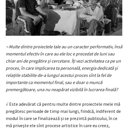
¬ Multe dintre proiectele tale au un caracter performativ, însă
momentul efectiv în care au ele loc e precedat de luni sau
chiar ani de pregătire și cercetare. Îți vezi activi­tatea ca pe un
proces, în care implicarea ta personală, energia dedicată și
relațiile stabilite de-a lungul acestui proces sînt la fel de
importante ca momentul final, sau e doar o muncă
premergătoare, una nu neapărat vizibilă în lucrarea finală?
√ Este adevărat că pentru multe dintre proiectele mele mă
pregătesc perioade de timp mai lungi, fiindcă, indiferent de
modul în care se finalizează și se prezintă pu­blicului, în ce
mă privește ele sînt procese artistice în care eu creez,