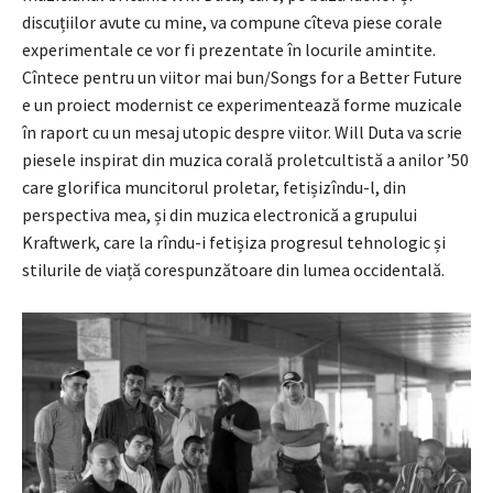
discuțiilor avute cu mine, va compune cîteva piese corale
experimentale ce vor fi prezentate în locurile amintite.
Cîntece pentru un viitor mai bun/Songs for a Better Future
e un proiect modernist ce experimentează forme muzi­cale
în raport cu un mesaj utopic despre viitor. Will Duta va scrie
piesele inspirat din muzica corală proletcultistă a anilor ’50
care glorifica muncito­rul proletar, fetișizîndu-l, din
perspectiva mea, și din muzica electronică a grupului
Kraftwerk, care la rîn­du-i fetișiza progresul tehnologic și
stilurile de viață corespunzătoare din lumea occidentală.