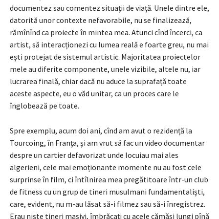
documentez sau comentez situații de viață. Unele dintre ele,
datorită unor contexte nefavorabile, nu se finalizează,
rămînînd ca proiecte în mintea mea. Atunci cînd încerci, ca
ar­tist, să interacționezi cu lumea reală e foarte greu, nu mai
ești protejat de sistemul artistic. Majoritatea proiectelor
mele au diferite componente, unele vizibile, altele nu, iar
lucrarea finală, chiar dacă nu aduce la suprafață toate
aceste aspecte, eu o văd unitar, ca un proces care le
înglobează pe toate.
Spre exemplu, acum doi ani, cînd am avut o rezidență la
Tourcoing, în Franța, și am vrut să fac un video documentar
despre un cartier defavorizat unde locuiau mai ales
algerieni, cele mai emoționante momente nu au fost cele
surprinse în film, ci în­tîlnirea mea pregătitoare într-un club
de fitness cu un grup de tineri musulmani fun­damentaliști,
care, evident, nu m-au lăsat să-i filmez sau să-i înregistrez.
Erau niște tineri masivi, îmbrăcați cu acele cămăși lungi pînă