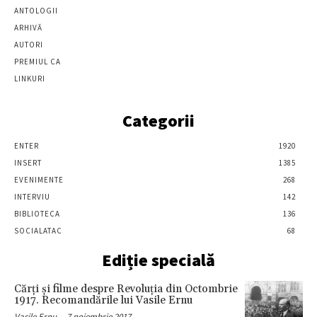
ANTOLOGII
ARHIVĂ
AUTORI
PREMIUL CA
LINKURI
Categorii
ENTER
1920
INSERT
1385
EVENIMENTE
268
INTERVIU
142
BIBLIOTECA
136
SOCIALATAC
68
Ediție specială
Cărţi şi filme despre Revoluţia din Octombrie
1917. Recomandările lui Vasile Ernu
Vasile Ernu
-
7 noiembrie 2017