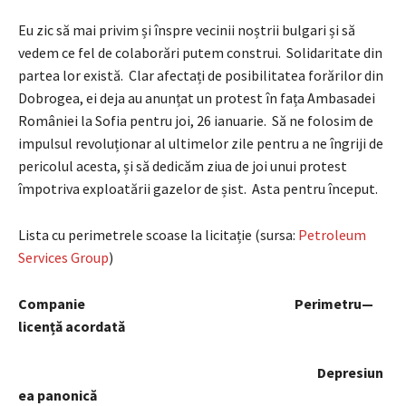
Eu zic să mai privim și înspre vecinii noștrii bulgari și să
vedem ce fel de colaborări putem construi. Solidaritate din
partea lor există. Clar afectați de posibilitatea forărilor din
Dobrogea, ei deja au anunțat un protest în fața Ambasadei
României la Sofia pentru joi, 26 ianuarie. Să ne folosim de
impulsul revoluționar al ultimelor zile pentru a ne îngriji de
pericolul acesta, și să dedicăm ziua de joi unui protest
împotriva exploatării gazelor de șist. Asta pentru început.
Lista cu perimetrele scoase la licitație (sursa:
Petroleum
Services Group
)
Companie Perimetru—
licen
ț
ă acordată
Depresiun
ea panonică