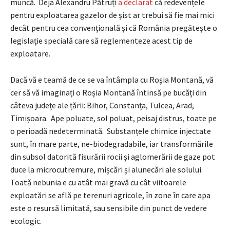
muncă. Deja Alexandru Pătruți
a declarat
că redevențele
pentru exploatarea gazelor de șist ar trebui să fie mai mici
decât pentru cea convențională și că România pregătește o
legislație specială care să reglementeze acest tip de
exploatare.
Dacă vă e teamă de ce se va întâmpla cu Roșia Montană, vă
cer să vă imaginați o Roșia Montană întinsă pe bucăți din
câteva județe ale țării: Bihor, Constanța, Tulcea, Arad,
Timișoara. Ape poluate, sol poluat, peisaj distrus, toate pe
o perioadă nedeterminată. Substanțele chimice injectate
sunt, în mare parte, ne-biodegradabile, iar transformările
din subsol datorită fisurării rocii și aglomerării de gaze pot
duce la microcutremure, mișcări și alunecări ale solului.
Toată nebunia e cu atât mai gravă cu cât viitoarele
exploatări se află pe terenuri agricole, în zone în care apa
este o resursă limitată, sau sensibile din punct de vedere
ecologic.