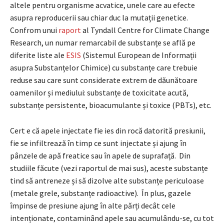
altele pentru organisme acvatice, unele care au efecte
asupra reproducerii sau chiar duc la mutații genetice.
Confrom unui
raport
al Tyndall Centre for Climate Change
Research, un numar remarcabil de substanțe se află pe
diferite liste ale
ESIS
(Sistemul European de Informații
asupra Substanțelor Chimice) cu substanțe care trebuie
reduse sau care sunt considerate extrem de dăunătoare
oamenilor și mediului: substanțe de toxicitate acută,
substanțe persistente, bioacumulante și toxice (PBTs), etc.
Cert e că apele injectate fie ies din rocă datorită presiunii,
fie se infiltrează în timp ce sunt injectate și ajung în
pânzele de apă freatice sau în apele de suprafață. Din
studiile făcute (vezi raportul de mai sus), aceste substanțe
tind să antreneze și să dizolve alte substanțe periculoase
(metale grele, substanțe radioactive). În plus, gazele
împinse de presiune ajung în alte părți decât cele
intenționate, contaminând apele sau acumulându-se, cu tot