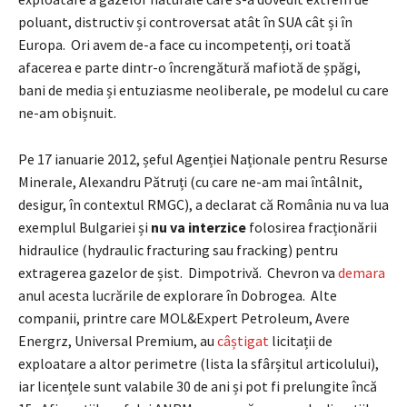
poluant, distructiv și controversat atât în SUA cât și în
Europa. Ori avem de-a face cu incompetenți, ori toată
afacerea e parte dintr-o încrengătură mafiotă de șpăgi,
bani de media și entuziasme neoliberale, pe modelul cu care
ne-am obișnuit.
Pe 17 ianuarie 2012, șeful Agenției Naționale pentru Resurse
Minerale, Alexandru Pătruți (cu care ne-am mai întâlnit,
desigur, în contextul RMGC), a declarat că România nu va lua
exemplul Bulgariei și
nu
va interzice
folosirea fracționării
hidraulice (hydraulic fracturing sau fracking) pentru
extragerea gazelor de șist. Dimpotrivă. Chevron va
demara
anul acesta lucrările de explorare în Dobrogea. Alte
companii, printre care MOL&Expert Petroleum, Avere
Energrz, Universal Premium, au
câștigat
licitații de
exploatare a altor perimetre (lista la sfârșitul articolului),
iar licențele sunt valabile 30 de ani și pot fi prelungite încă