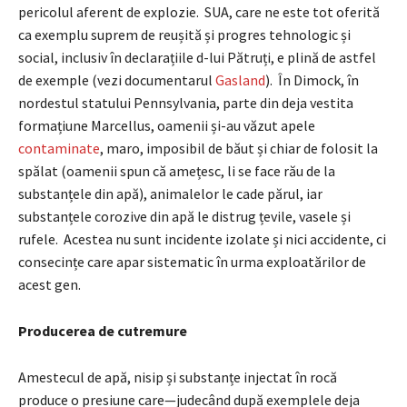
pericolul aferent de explozie. SUA, care ne este tot oferită
ca exemplu suprem de reușită și progres tehnologic și
social, inclusiv în declarațiile d-lui Pătruți, e plină de astfel
de exemple (vezi documentarul
Gasland
). În Dimock, în
nordestul statului Pennsylvania, parte din deja vestita
formațiune Marcellus, oamenii și-au văzut apele
contaminate
, maro, imposibil de băut și chiar de folosit la
spălat (oamenii spun că amețesc, li se face rău de la
substanțele din apă), animalelor le cade părul, iar
substanțele corozive din apă le distrug țevile, vasele și
rufele. Acestea nu sunt incidente izolate și nici accidente, ci
consecințe care apar sistematic în urma exploatărilor de
acest gen.
Producerea de cutremure
Amestecul de apă, nisip și substanțe injectat în rocă
produce o presiune care—judecând după exemplele deja