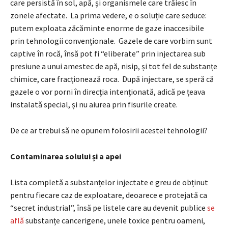
care persistă în sol, apă, și organismele care trăiesc în
zonele afectate. La prima vedere, e o soluție care seduce:
putem exploata zăcăminte enorme de gaze inaccesibile
prin tehnologii convenționale. Gazele de care vorbim sunt
captive în rocă, însă pot fi “eliberate” prin injectarea sub
presiune a unui amestec de apă, nisip, și tot fel de substanțe
chimice, care fracționează roca. După injectare, se speră că
gazele o vor porni în direcția intenționată, adică pe țeava
instalată special, și nu aiurea prin fisurile create.
De ce ar trebui să ne opunem folosirii acestei tehnologii?
Contaminarea solului și a apei
Lista completă a substanțelor injectate e greu de obținut
pentru fiecare caz de exploatare, deoarece e protejată ca
“secret industrial”, însă pe listele care au devenit publice
se
află
substanțe cancerigene, unele toxice pentru oameni,