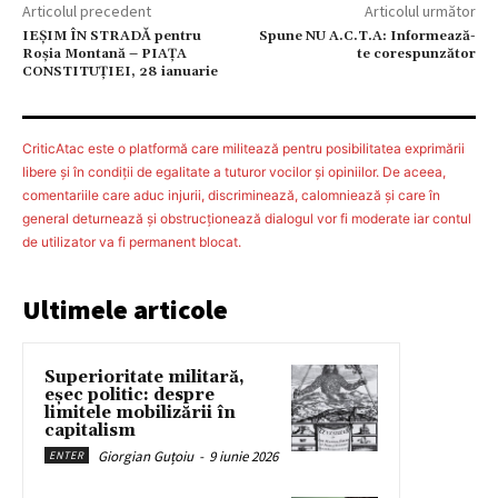
Articolul precedent
Articolul următor
IEŞIM ÎN STRADĂ pentru
Spune NU A.C.T.A: Informează-
Roşia Montană – PIAŢA
te corespunzător
CONSTITUȚIEI, 28 ianuarie
CriticAtac este o platformă care militează pentru posibilitatea exprimării
libere şi în condiţii de egalitate a tuturor vocilor şi opiniilor. De aceea,
comentariile care aduc injurii, discriminează, calomniează şi care în
general deturnează şi obstrucţionează dialogul vor fi moderate iar contul
de utilizator va fi permanent blocat.
Ultimele articole
Superioritate militară,
eșec politic: despre
limitele mobilizării în
capitalism
Giorgian Guțoiu
-
9 iunie 2026
ENTER