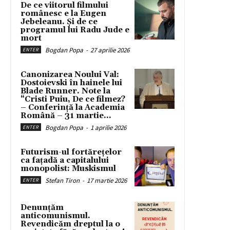
De ce viitorul filmului
românesc e la Eugen
Jebeleanu. Și de ce
programul lui Radu Jude e
mort
Bogdan Popa
-
27 aprilie 2026
ENTER
Canonizarea Noului Val:
Dostoievski în hainele lui
Blade Runner. Note la
“Cristi Puiu, De ce filmez?
– Conferință la Academia
Română – 31 martie...
Bogdan Popa
-
1 aprilie 2026
ENTER
Futurism-ul fortărețelor
ca fațadă a capitalului
monopolist: Muskismul
Stefan Tiron
-
17 martie 2026
ENTER
Denunțăm
anticomunismul.
Revendicăm dreptul la o