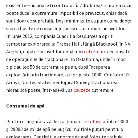
existente—nu poate fi controlată. Zdrobirea/fisurarea rocii
poate duce la cutremure imposibil de prevăzut, chiar dacă
sunt doar de suprafață. Deși minimizate ca pure coincidențe
sau ca lipsite de consecințe, aceste cutremure au avut loc.
În iunie 2012, compania Cuadrilla Resources a oprit
temporar explorarea la Preese Hall, lângă Blackpool, în NV
Angliei, după ce au avut loc două mici
cutremure
declanșate
de operațiunile de fracționare. În Oklahoma, unde în mod
tipic au loc 50 de cutremure pe an, după începerea
exploatării prin fracționare, au loc peste 1000. Conform US
Army și United States Geological Survey, fracționarea
hidraulică poate, într-adevăr, să
cauzeze
cutremure.
Consumul de apă
Pentru o singură fază de fracționare
se folosesc
între 9000
3
și 29000 de m
de apă pe puț (cu multiple puțuri pentru o
exploatare). Cantitățile enorme de apă folosite trebuie