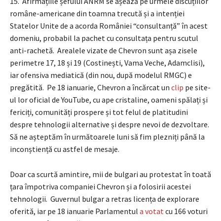
15. Afirmațiile șefului ANRM se așează pe urmele discuțiilor
române-americane din toamna trecută și a intenției
Statelor Unite de a acorda României “consultanță” în acest
domeniu, probabil la pachet cu consultața pentru scutul
anti-rachetă. Arealele vizate de Chevron sunt așa zisele
perimetre 17, 18 și 19 (Costinești, Vama Veche, Adamclisi),
iar ofensiva mediatică (din nou, după modelul RMGC) e
pregătită. Pe 18 ianuarie, Chevron a încărcat un
clip
pe site-
ul lor oficial de YouTube, cu ape cristaline, oameni spălați și
fericiți, comunități prospere și tot felul de platitudini
despre tehnologii alternative și despre nevoi de dezvoltare.
Să ne așteptăm în următoarele luni să fim plezniți până la
inconștiență cu astfel de mesaje.
Doar ca scurtă amintire, mii de bulgari au protestat în toată
țara împotriva companiei Chevron și a folosirii acestei
tehnologii. Guvernul bulgar a retras licența de explorare
oferită, iar pe 18 ianuarie Parlamentul
a votat
cu 166 voturi