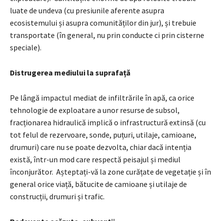
luate de undeva (cu presiunile aferente asupra
ecosistemului și asupra comunităților din jur), și trebuie
transportate (în general, nu prin conducte ci prin cisterne
speciale).
Distrugerea mediului la suprafa
ță
Pe lângă impactul mediat de infiltrările în apă, ca orice
tehnologie de exploatare a unor resurse de subsol,
fracționarea hidraulică implică o infrastructură extinsă (cu
tot felul de rezervoare, sonde, puțuri, utilaje, camioane,
drumuri) care nu se poate dezvolta, chiar dacă intenția
există, într-un mod care respectă peisajul și mediul
înconjurător. Așteptați-vă la zone curățate de vegetație și în
general orice viață, bătucite de camioane și utilaje de
construcții, drumuri și trafic.