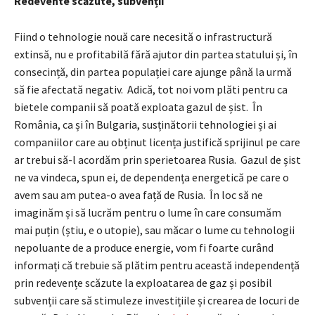
Redevente scăzute, subven
ții
Fiind o tehnologie nouă care necesită o infrastructură
extinsă, nu e profitabilă fără ajutor din partea statului și, în
consecință, din partea populației care ajunge până la urmă
să fie afectată negativ. Adică, tot noi vom plăti pentru ca
bietele companii să poată exploata gazul de șist. În
România, ca și în Bulgaria, susținătorii tehnologiei și ai
companiilor care au obținut licența justifică sprijinul pe care
ar trebui să-l acordăm prin sperietoarea Rusia. Gazul de șist
ne va vindeca, spun ei, de dependența energetică pe care o
avem sau am putea-o avea față de Rusia. În loc să ne
imaginăm și să lucrăm pentru o lume în care consumăm
mai puțin (știu, e o utopie), sau măcar o lume cu tehnologii
nepoluante de a produce energie, vom fi foarte curând
informați că trebuie să plătim pentru această independență
prin redevențe scăzute la exploatarea de gaz și posibil
subvenții care să stimuleze investițiile și crearea de locuri de