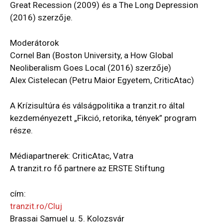
Great Recession (2009) és a The Long Depression
(2016) szerzője.
Moderátorok
Cornel Ban (Boston University, a How Global
Neoliberalism Goes Local (2016) szerzője)
Alex Cistelecan (Petru Maior Egyetem, CriticAtac)
A Krízisultúra és válságpolitika a tranzit.ro által
kezdeményezett „Fikció, retorika, tények” program
része.
Médiapartnerek: CriticAtac, Vatra
A tranzit.ro fő partnere az ERSTE Stiftung
cím:
tranzit.ro/Cluj
Brassai Samuel u. 5. Kolozsvár