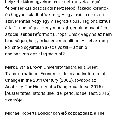
helyzete külön figyelmet érdemel: melyek a régió
félperiférikus gazdasági helyzetéből fakadó korlátok,
és hogyan haladhatóak meg – egy Lexit, a nemzeti
szuverenitás, vagy egy Visegrád-típusú regionalizmus
által? Lehetséges-e egy másfajta, egalitáriusabbá és
szociálisabbá reformált Európai Unió? Vagy ha ez nem
lehetséges, hogyan kellene megállítani – illetve: meg
kellene-e egyáltalán akadályozni – az unió
nacionalista dezintegrációját?
Mark Blyth a Brown University tanára és a Great
Transformations. Economic Ideas and Institutional
Change in the 20th Century (2002), továbbá az
Austerity. The History of a Dangerous Idea (2015)
[Austeritatea. Istoria unei idei periculoase, Tact, 2016]
szerzője.
Michael Roberts Londonban élő közgazdász, a The