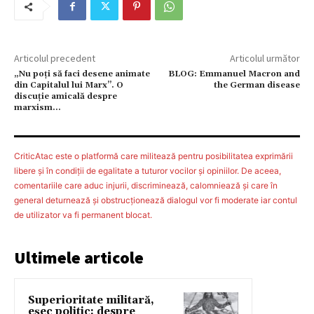
Articolul precedent
Articolul următor
„Nu poți să faci desene animate
BLOG: Emmanuel Macron and
din Capitalul lui Marx”. O
the German disease
discuţie amicală despre
marxism…
CriticAtac este o platformă care militează pentru posibilitatea exprimării
libere şi în condiţii de egalitate a tuturor vocilor şi opiniilor. De aceea,
comentariile care aduc injurii, discriminează, calomniează şi care în
general deturnează şi obstrucţionează dialogul vor fi moderate iar contul
de utilizator va fi permanent blocat.
Ultimele articole
Superioritate militară,
eșec politic: despre