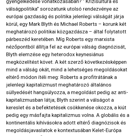
gyengélkedése vonatkozásában? “ Krízisultúra és
válságpolitika” sorozatunk utolsó rendezvénye az
európai gazdaság és politika jelenlegi válságát járja
körül, egy Mark Blyth és Michael Roberts – korunk két
meghatározó politikai közgazdásza – által folytatott
párbeszéd keretében. Míg Roberts egy marxista
nézőpontból állítja fel az európai válság diagnózisát,
Blyth elemzése egy heterodox keynesiánus
megközelítést követ. A két szerző következésképpen
mind a válság okát, mind a lehetséges megoldásokat
eltérő módon ítéli meg: Roberts a profitrátának a
jelenlegi kapitalizmust meghatározó általános
süllyedését hangsúlyozza, a megoldást pedig az anti-
kapitalizmusban látja; Blyth szerint a válságot a
kereslet és a befektetések csökkenése okozza, a kiút
pedig egy másfajta kapitalizmus volna. A globális és a
kontinentális kihívásokra adott eltérő diagnózisok és
megoldásjavaslatok e kontextusában Kelet-Európa