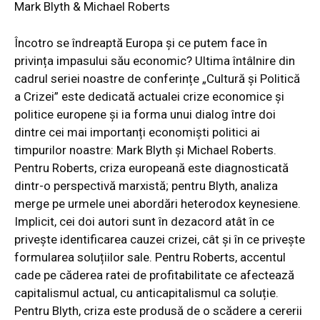
Mark Blyth & Michael Roberts
Încotro se îndreaptă Europa și ce putem face în
privința impasului său economic? Ultima întâlnire din
cadrul seriei noastre de conferințe „Cultură și Politică
a Crizei” este dedicată actualei crize economice și
politice europene și ia forma unui dialog între doi
dintre cei mai importanți economiști politici ai
timpurilor noastre: Mark Blyth și Michael Roberts.
Pentru Roberts, criza europeană este diagnosticată
dintr-o perspectivă marxistă; pentru Blyth, analiza
merge pe urmele unei abordări heterodox keynesiene.
Implicit, cei doi autori sunt în dezacord atât în ce
privește identificarea cauzei crizei, cât și în ce privește
formularea soluțiilor sale. Pentru Roberts, accentul
cade pe căderea ratei de profitabilitate ce afectează
capitalismul actual, cu anticapitalismul ca soluție.
Pentru Blyth, criza este produsă de o scădere a cererii