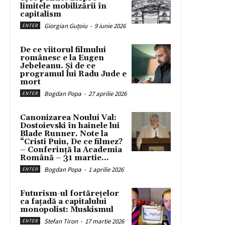
limitele mobilizării în
capitalism
Giorgian Guțoiu
-
9 iunie 2026
ENTER
De ce viitorul filmului
românesc e la Eugen
Jebeleanu. Și de ce
programul lui Radu Jude e
mort
Bogdan Popa
-
27 aprilie 2026
ENTER
Canonizarea Noului Val:
Dostoievski în hainele lui
Blade Runner. Note la
“Cristi Puiu, De ce filmez?
– Conferință la Academia
Română – 31 martie...
Bogdan Popa
-
1 aprilie 2026
ENTER
Futurism-ul fortărețelor
ca fațadă a capitalului
monopolist: Muskismul
Stefan Tiron
-
17 martie 2026
ENTER