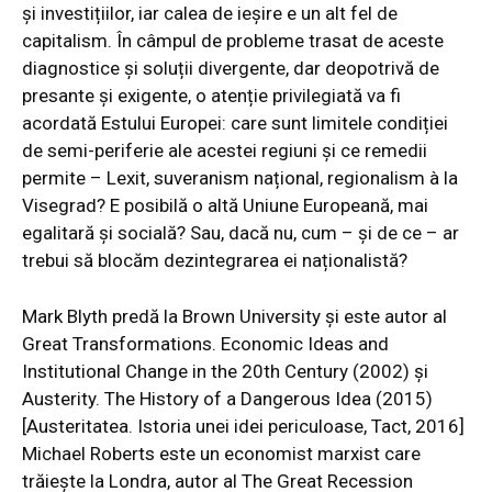
și investițiilor, iar calea de ieșire e un alt fel de
capitalism. În câmpul de probleme trasat de aceste
diagnostice și soluții divergente, dar deopotrivă de
presante și exigente, o atenție privilegiată va fi
acordată Estului Europei: care sunt limitele condiției
de semi-periferie ale acestei regiuni și ce remedii
permite – Lexit, suveranism național, regionalism à la
Visegrad? E posibilă o altă Uniune Europeană, mai
egalitară și socială? Sau, dacă nu, cum – și de ce – ar
trebui să blocăm dezintegrarea ei naționalistă?
Mark Blyth predă la Brown University și este autor al
Great Transformations. Economic Ideas and
Institutional Change in the 20th Century (2002) și
Austerity. The History of a Dangerous Idea (2015)
[Austeritatea. Istoria unei idei periculoase, Tact, 2016]
Michael Roberts este un economist marxist care
trăiește la Londra, autor al The Great Recession