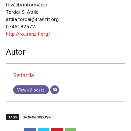
további információ:
Tordai-S. Attila
attila.tordai@tranzit.org
0745182672
http://ro.tranzit.org/
Autor
Redacția
View all posts
TAGS
SP BARA DREAPTA