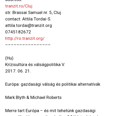
tranzit.ro/Cluj
str. Brassai Samuel nr. 5, Cluj
contact: Attila Tordai-S.
attila.tordai@tranzit.org
0745182672
http://ro.tranzit.org/
–––––––––
–––––––
(Hu)
Krízisultúra és válságpolitika V.
2017. 06. 21.
Európa: gazdasági válság és politikai alternatívák
Mark Blyth & Michael Roberts
Merre tart Európa – és mit tehetünk gazdasági