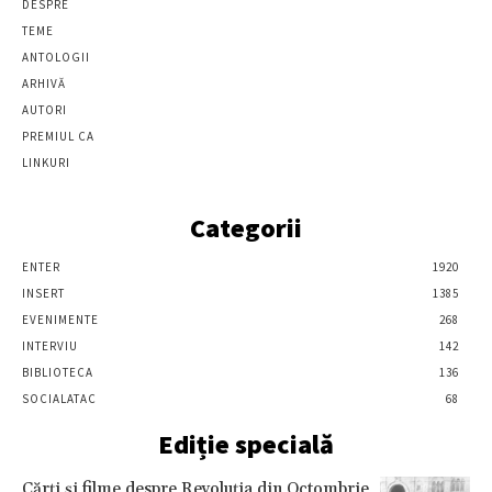
DESPRE
TEME
ANTOLOGII
ARHIVĂ
AUTORI
PREMIUL CA
LINKURI
Categorii
ENTER
1920
INSERT
1385
EVENIMENTE
268
INTERVIU
142
BIBLIOTECA
136
SOCIALATAC
68
Ediție specială
Cărţi şi filme despre Revoluţia din Octombrie