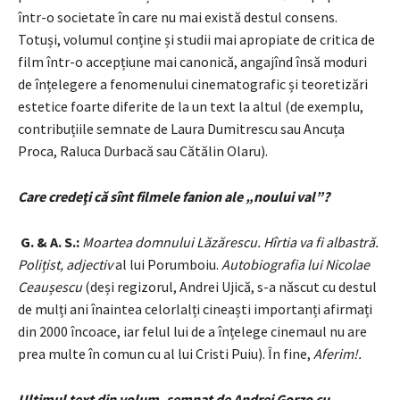
într-o societate în care nu mai există destul consens.
Totuși, volumul conține și studii mai apropiate de critica de
film într-o accepțiune mai canonică, angajînd însă moduri
de înțelegere a fenomenului cinematografic și teoretizări
estetice foarte diferite de la un text la altul (de exemplu,
contribuțiile semnate de Laura Dumitrescu sau Ancuța
Proca, Raluca Durbacă sau Cătălin Olaru).
Care credeţi că sînt filmele fanion ale „noului val”?
G. & A. S.:
Moartea domnului Lăzărescu. Hîrtia va fi albastră.
Polițist, adjectiv
al lui Porumboiu.
Autobiografia lui Nicolae
Ceaușescu
(deși regizorul, Andrei Ujică, s-a născut cu destul
de mulți ani înaintea celorlalți cineaști importanți afirmați
din 2000 încoace, iar felul lui de a înțelege cinemaul nu are
prea multe în comun cu al lui Cristi Puiu). În fine,
Aferim!.
Ultimul text din volum, semnat de Andrei Gorzo cu