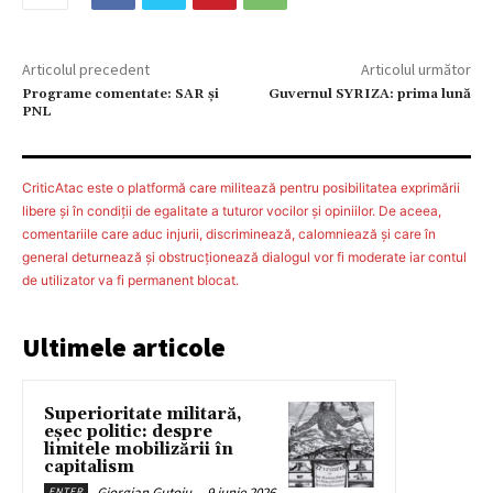
Articolul precedent
Articolul următor
Programe comentate: SAR și
Guvernul SYRIZA: prima lună
PNL
CriticAtac este o platformă care militează pentru posibilitatea exprimării
libere şi în condiţii de egalitate a tuturor vocilor şi opiniilor. De aceea,
comentariile care aduc injurii, discriminează, calomniează şi care în
general deturnează şi obstrucţionează dialogul vor fi moderate iar contul
de utilizator va fi permanent blocat.
Ultimele articole
Superioritate militară,
eșec politic: despre
limitele mobilizării în
capitalism
Giorgian Guțoiu
-
9 iunie 2026
ENTER