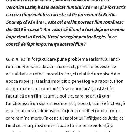
Veronica Lazăr, îi este dedicat filmului
Aferim!
și a fost scris
cu ceva timp înainte ca acesta să fie prezentat la Berlin.
Spuneţi că
Aferim!
„este cel mai important film românesc
din 2010 încoace”. Am văzut că filmul a luat deja un premiu
important la Berlin, Ursul de argint pentru Regie. În ce
constă de fapt importanţa acestui film?
G. & A. S.:
În forța cu care pune problema rasismului anti-
rom din România de azi – nu direct, printr-o poveste de
actualitate cu efect moralizator, ci relatînd un episod din
epoca robiei și trasînd implicit o genealogie a raporturilor
de oprimare care continuă să se reproducă și astăzi. În
faptul că e un film asumat politic, care ne arată cum
funcționează un sistem economic și social, cum se încheagă
el pe mai multe dimensiuni: în jurul condiției robilor romi –
care rămîne mereu în centrul tabloului înfățișat de Jude, ca
fiind cea mai gravă dintre toate formele de violență și