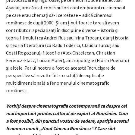
Așadar, am căutat contributori contemporani cu cinemaul
pe care erau chemați să-l cerceteze – adică cinemaul
românesc de după 2000. Și am ținut foarte tare să avem
contributori specializați în discipline diverse – istoria și
teoria filmului (ca Andrei Rus sau Irina Trocan), dar și istoria
și teoria literaturii (ca Radu Toderici, Claudiu Turcuș sau
Costi Rogozanu), filosofie (Alex Cistelecan, Christian
Ferencz-Flatz, Lucian Maier), antropologie (Florin Poenaru)
și altele. Pariul nostru a fost ca această încrucișare de
perspective să rezulte într-o schiță de explicație
multidimensională a fenomenului cinematografic
românesc.
Vorbiţi despre cinematografia contemporană ca despre cel
mai important produs cultural de export al României. Cum
a fost posibil, din punctul vostru de vedere, apariţia acestui
fenomen numit „Noul Cinema Românesc”? Care sînt