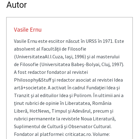
Autor
Vasile Ernu
Vasile Ernu este esciitor născut în URSS în 1971. Este
absolvent al Facultăţii de Filosofie
(UniversitateaAl.I.Cuza, Iaşi, 1996) şi al masterului
de Filosofie (Universitatea Babeş-Bolyai, Cluj, 1997).
A fost redactor fondator al revistei
Philosophy&Stuff şi redactor asociat al revistei Idea
artă+societate. A activat în cadrul Fundaţiei Idea şi
Tranzit şi al edituilor Idea şi Polirom. În ultimii ani a
ţinut rubrici de opinie în Liberatatea, România
Liberă, HotNews, Timpul şi Adevărul, precum şi
rubrici permanente la revistele Noua Literatură,
Suplimentul de Cultură şi Observator Cultural.
Fondator al platformei: criticatac.ro. Volume: