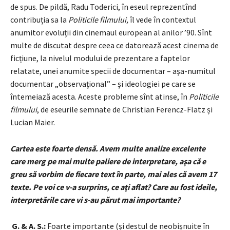
de spus. De pildă, Radu Toderici, în eseul reprezentînd
contribuția sa la
Politicile filmului,
îl vede în contextul
anumitor evoluții din cinemaul european al anilor ’90. Sînt
multe de discutat despre ceea ce datorează acest cinema de
ficțiune, la nivelul modului de prezentare a faptelor
relatate, unei anumite specii de documentar – așa-numitul
documentar „observațional” – și ideologiei pe care se
întemeiază acesta. Aceste probleme sînt atinse, în
Politicile
filmului
, de eseurile semnate de Christian Ferencz-Flatz și
Lucian Maier.
Cartea este foarte densă. Avem multe analize excelente
care merg pe mai multe paliere de interpretare, aşa că e
greu să vorbim de fiecare text în parte, mai ales că avem 17
texte. Pe voi ce v-a surprins, ce aţi aflat? Care au fost ideile,
interpretările care vi s-au părut mai importante?
G. & A. S.:
Foarte importante (și destul de neobișnuite în