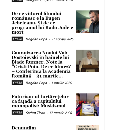
De ce viitorul filmului
românesc e la Eugen
Jebeleanu. Și de ce
programul lui Radu Jude e
mort
Bogdan Popa
-
27 aprilie 2026
ENTER
Canonizarea Noului Val:
Dostoievski în hainele lui
Blade Runner. Note la
“Cristi Puiu, De ce filmez?
– Conferință la Academia
Română – 31 martie...
Bogdan Popa
-
1 aprilie 2026
ENTER
Futurism-ul fortărețelor
ca fațadă a capitalului
monopolist: Muskismul
Stefan Tiron
-
17 martie 2026
ENTER
Denunțăm