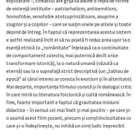
exploatare –, cineastul are grijă să adune o rețea de forme
de violență instituite – patriarhalism, antisemitism,
homofobie, xenofobie atotcuprinzătoare, asuprire a
slugilor și a copiilor – care se susțin unele pe altele și toate
depind de întreg. În faptul că reprezentarea acestui sistem
e astfel realizată încît el să nu poată fi redus prea ușor la o
esență etnică (o „românitate” înțeleasă ca o continuitate
de comportament colectiv, mai puternică decît orice
transformare istorică), la o natură umană (văzută ca
eternă) sau la o suprafață strict descriptivă (un „tablou de
epocă” al cărui interes ar consta în exotism și în alteritate).
Mai departe, importanța filmului constă și în dialogul critic
în care intră cu literatura folclorică și cultă românească. În
fine, foarte important e faptul că gravitatea misiunii
didactice – în sensul cel mai înalt și mai pozitiv – pe care și-
o asumă acest film șocant, precum și conștiinciozitatea cu
care și-o îndeplinește, nu inhibă un simț ludic irepresibil.