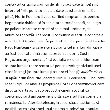
contextul criticii și cronicii de film practicate la noi) sînt
interpretările politico-sociale date acestui cinema. De
pildă, Florin Poenaru îl vede ca fiind simptomatic pentru
hegemonia dobîndită în societatea românească, cel puțin
pe palierele care se consideră cele mai luminate, de
anumite raportări la trecutul comunist al țării, la condiția ei
actuală, la Occident etc. În portretul critic pe care i-l face lui
Radu Muntean – și care e cu siguranță cel mai bun din cîte i-
au fost dedicate pînă acum acestui regizor –, Costi
Rogozanu argumentează că evoluția viziunii lui Muntean
asupra lumii e reprezentativă pentru evoluția viziunii unei
clase întregi (asupra lumii și asupra ei înseși):
middle-class-
ul apărut din rîndurile „decrețeilor” lui Ceaușescu. O noutate
este și tipul de analiză propus de Dora Constantinovici, care
discută foarte aplicat o producție cinematografică
contemporană aproape invizibilă: așa-zisul film comercial
românesc. Iar Alex Cistelecan, în eseul său, chestionează
posibilitatea existenței unui cinema cu adevărat popular