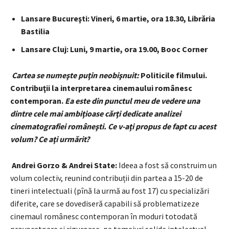
Lansare Bucureşti: Vineri, 6 martie, ora 18.30, Librăria
Bastilia
Lansare Cluj: Luni, 9 martie, ora 19.00, Booc Corner
Cartea se numeşte puţin neobişnuit:
Politicile filmului.
Contribuţii la interpretarea cinemaului românesc
contemporan.
Ea este din punctul meu de vedere una
dintre cele mai ambiţioase cărţi dedicate analizei
cinematografiei româneşti. Ce v-aţi propus de fapt cu acest
volum? Ce aţi urmărit?
Andrei Gorzo & Andrei State:
Ideea a fost să construim un
volum colectiv, reunind contribuții din partea a 15-20 de
tineri intelectuali (pînă la urmă au fost 17) cu specializări
diferite, care se dovediseră capabili să problematizeze
cinemaul românesc contemporan în moduri totodată
provocatoare și riguroase, pe temeiuri solide intelectual.