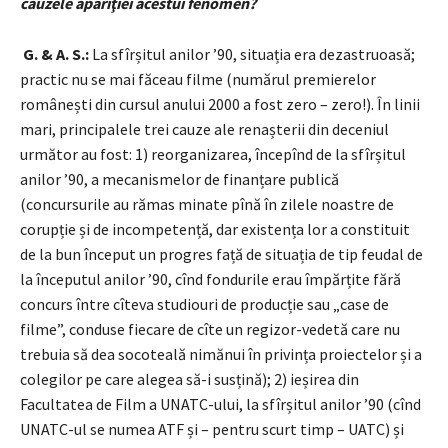
cauzele apariţiei acestui fenomen?
G. & A. S.:
La sfîrșitul anilor ’90, situația era dezastruoasă;
practic nu se mai făceau filme (numărul premierelor
românești din cursul anului 2000 a fost zero – zero!). În linii
mari, principalele trei cauze ale renașterii din deceniul
următor au fost: 1) reorganizarea, începînd de la sfîrșitul
anilor ’90, a mecanismelor de finanțare publică
(concursurile au rămas minate pînă în zilele noastre de
corupție și de incompetență, dar existența lor a constituit
de la bun început un progres față de situația de tip feudal de
la începutul anilor ’90, cînd fondurile erau împărțite fără
concurs între cîteva studiouri de producție sau „case de
filme”, conduse fiecare de cîte un regizor-vedetă care nu
trebuia să dea socoteală nimănui în privința proiectelor și a
colegilor pe care alegea să-i susțină); 2) ieșirea din
Facultatea de Film a UNATC-ului, la sfîrșitul anilor ’90 (cînd
UNATC-ul se numea ATF și – pentru scurt timp – UATC) și