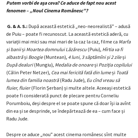
Putem vorbi de aşa ceva? Ce aduce de fapt nou acest
fenomen – „Noul Cinema Românesc”?
G. & A. S.:
După această estetică „neo-neorealistă” – adusă
de Puiu – poate fi recunoscut. La această estetică aderă, cu
variații mai mici sau mai mari de la caz la caz, filme ca
Marfa
și banii
și
Moartea domnului Lăzărescu
(Puiu),
Hîrtia va fi
albastră
și
Boogie
(Muntean),
4 luni, 3 săptămîni și 2 zile
și
După dealuri
(Mungiu),
Medalia de onoare
și
Poziția copilului
(Călin Peter Netzer),
Cea mai fericită fată din lume
și
Toată
lumea din familia noastră
(Radu Jude),
Eu cînd vreau să
fluier, fluier
(Florin Șerban) și multe altele. Aceeași estetică
poate fi considerată punct de plecare pentru Corneliu
Porumboiu, deși despre el se poate spune că doar își ia avînt
din ea și se desprinde, se îndepărtează de ea – cum face și
Radu Jude.
Despre ce aduce „nou” acest cinema românesc sînt multe