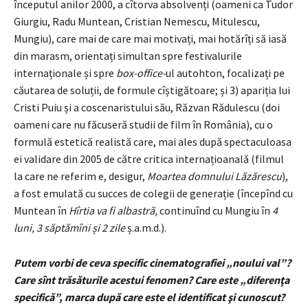
începutul anilor 2000, a cîtorva absolvenți (oameni ca Tudor
Giurgiu, Radu Muntean, Cristian Nemescu, Mitulescu,
Mungiu), care mai de care mai motivați, mai hotărîți să iasă
din marasm, orientați simultan spre festivalurile
internaționale și spre
box-office-
ul autohton, focalizați pe
căutarea de soluții, de formule cîștigătoare; și 3) apariția lui
Cristi Puiu și a coscenaristului său, Răzvan Rădulescu (doi
oameni care nu făcuseră studii de film în România), cu o
formulă estetică realistă care, mai ales după spectaculoasa
ei validare din 2005 de către critica internațioanală (filmul
la care ne referim e, desigur,
Moartea domnului Lăzărescu
),
a fost emulată cu succes de colegii de generație (începînd cu
Muntean în
Hîrtia va fi albastră,
continuînd cu Mungiu în
4
luni, 3 săptămîni și 2 zile
ș.a.m.d.).
Putem vorbi de ceva specific cinematografiei „noului val”?
Care sînt trăsăturile acestui fenomen? Care este „diferenţa
specifică”, marca după care este el identificat şi cunoscut?