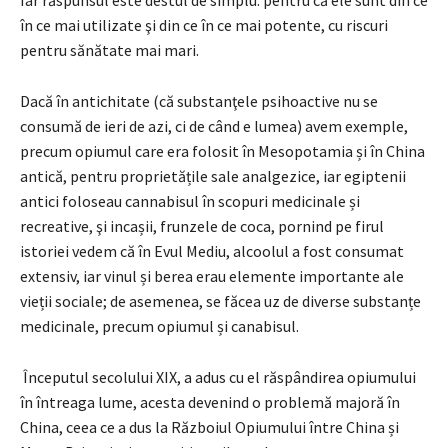
în ce mai utilizate şi din ce în ce mai potente, cu riscuri
pentru sănătate mai mari.
Dacă în antichitate (că substanţele psihoactive nu se
consumă de ieri de azi, ci de când e lumea) avem exemple,
precum opiumul care era folosit în Mesopotamia și în China
antică, pentru proprietățile sale analgezice, iar egiptenii
antici foloseau cannabisul în scopuri medicinale și
recreative, şi incașii, frunzele de coca, pornind pe firul
istoriei vedem că în Evul Mediu, alcoolul a fost consumat
extensiv, iar vinul și berea erau elemente importante ale
vieții sociale; de asemenea, se făcea uz de diverse substanțe
medicinale, precum opiumul și canabisul.
Începutul secolului XIX, a adus cu el răspândirea opiumului
în întreaga lume, acesta devenind o problemă majoră în
China, ceea ce a dus la Războiul Opiumului între China și