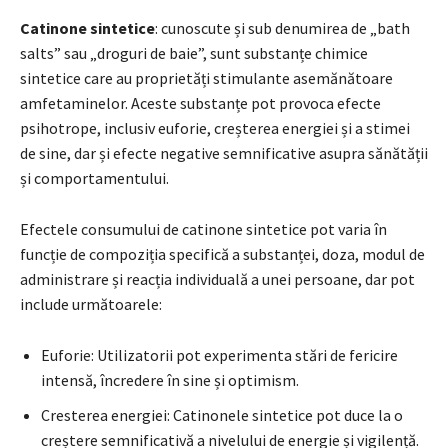
Catinone sintetice
: cunoscute și sub denumirea de „bath
salts” sau „droguri de baie”, sunt substanțe chimice
sintetice care au proprietăți stimulante asemănătoare
amfetaminelor. Aceste substanțe pot provoca efecte
psihotrope, inclusiv euforie, creșterea energiei și a stimei
de sine, dar și efecte negative semnificative asupra sănătății
și comportamentului.
Efectele consumului de catinone sintetice pot varia în
funcție de compoziția specifică a substanței, doza, modul de
administrare și reacția individuală a unei persoane, dar pot
include următoarele:
Euforie: Utilizatorii pot experimenta stări de fericire
intensă, încredere în sine și optimism.
Cresterea energiei: Catinonele sintetice pot duce la o
creștere semnificativă a nivelului de energie și vigilență.