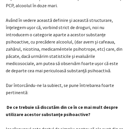
PCP, alcoolul în doze mari.
Având în vedere această definire şi această structurare,
înţelegem uşor că, vorbind strict de droguri, noi nu
introducem o categorie aparte a acestor substanţe
psihoactive, cu precădere alcoolul, (dar avem şi cafeaua,
zahărul, nicotina, medicaméntele psihotrope, etc) care, din
păcate, dacă urmărim statisticile şi evaluările
medicosociale, am putea să observăm foarte ușor că este
de departe cea mai periculoasă substanţă psihoactivă.
Dar întorcându-ne la subiect, se pune întrebarea foarte
pertinentă:
De ce trebuie să discutăm din ce în ce mai mult despre
utilizare acestor substanţe psihoactive?
Iar răspunsul este destul de simplu: pentru că ele sunt din ce