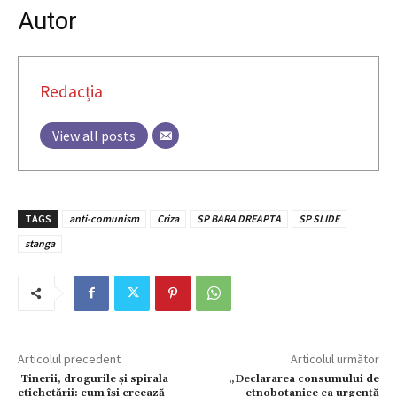
Autor
Redacția
View all posts
TAGS
anti-comunism
Criza
SP BARA DREAPTA
SP SLIDE
stanga
Articolul precedent
Articolul următor
Tinerii, drogurile și spirala
„Declararea consumului de
etichetării: cum își creează
etnobotanice ca urgență