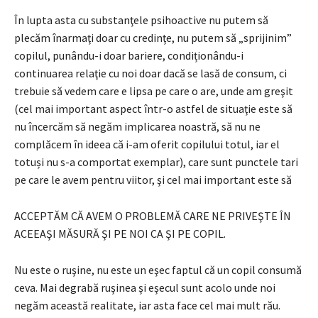
În lupta asta cu substanţele psihoactive nu putem să
plecăm înarmaţi doar cu credinţe, nu putem să „sprijinim”
copilul, punându-i doar bariere, condiționându-i
continuarea relaţie cu noi doar dacă se lasă de consum, ci
trebuie să vedem care e lipsa pe care o are, unde am greşit
(cel mai important aspect într-o astfel de situaţie este să
nu încercăm să negăm implicarea noastră, să nu ne
complăcem în ideea că i-am oferit copilului totul, iar el
totuși nu s-a comportat exemplar), care sunt punctele tari
pe care le avem pentru viitor, şi cel mai important este să
ACCEPTĂM CĂ AVEM O PROBLEMĂ CARE NE PRIVEŞTE ÎN
ACEEAŞI MĂSURĂ ŞI PE NOI CA ŞI PE COPIL.
Nu este o ruşine, nu este un eşec faptul că un copil consumă
ceva. Mai degrabă ruşinea şi eşecul sunt acolo unde noi
negăm această realitate, iar asta face cel mai mult rău.