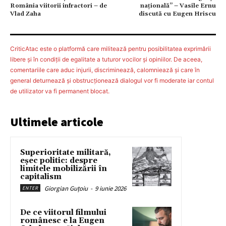
România viitorii infractori – de
națională” – Vasile Ernu
Vlad Zaha
discută cu Eugen Hriscu
CriticAtac este o platformă care militează pentru posibilitatea exprimării
libere şi în condiţii de egalitate a tuturor vocilor şi opiniilor. De aceea,
comentariile care aduc injurii, discriminează, calomniează şi care în
general deturnează şi obstrucţionează dialogul vor fi moderate iar contul
de utilizator va fi permanent blocat.
Ultimele articole
Superioritate militară,
eșec politic: despre
limitele mobilizării în
capitalism
Giorgian Guțoiu
-
9 iunie 2026
ENTER
De ce viitorul filmului
românesc e la Eugen