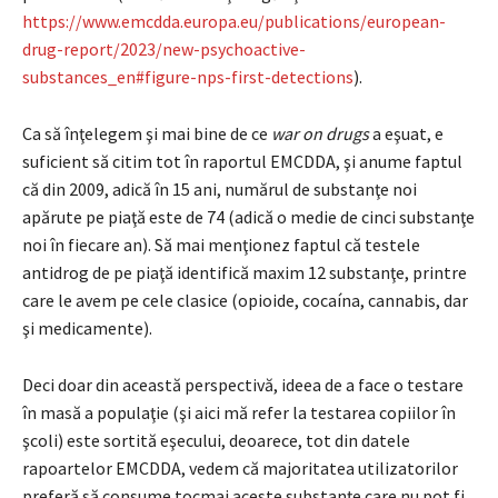
https://www.emcdda.europa.eu/publications/european-
drug-report/2023/new-psychoactive-
substances_en#figure-nps-first-detections
).
Ca să înţelegem şi mai bine de ce
war on drugs
a eşuat, e
suficient să citim tot în raportul EMCDDA, şi anume faptul
că din 2009, adică în 15 ani, numărul de substanţe noi
apărute pe piaţă este de 74 (adică o medie de cinci substanţe
noi în fiecare an). Să mai menţionez faptul că testele
antidrog de pe piaţă identifică maxim 12 substanţe, printre
care le avem pe cele clasice (opioide, cocaína, cannabis, dar
şi medicamente).
Deci doar din această perspectivă, ideea de a face o testare
în masă a populaţie (şi aici mă refer la testarea copiilor în
şcoli) este sortită eşecului, deoarece, tot din datele
rapoartelor EMCDDA, vedem că majoritatea utilizatorilor
preferă să consume tocmai aceste substanţe care nu pot fi