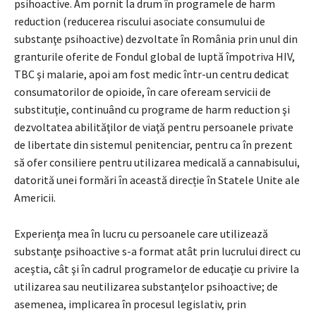
psihoactive. Am pornit la drum în programele de harm
reduction (reducerea riscului asociate consumului de
substanţe psihoactive) dezvoltate în România prin unul din
granturile oferite de Fondul global de luptă împotriva HIV,
TBC şi malarie, apoi am fost medic într-un centru dedicat
consumatorilor de opioide, în care ofeream servicii de
substituţie, continuând cu programe de harm reduction şi
dezvoltatea abilităţilor de viaţă pentru persoanele private
de libertate din sistemul penitenciar, pentru ca în prezent
să ofer consiliere pentru utilizarea medicală a cannabisului,
datorită unei formări în această direcție în Statele Unite ale
Americii.
Experienţa mea în lucru cu persoanele care utilizează
substanţe psihoactive s-a format atât prin lucrului direct cu
aceştia, cât şi în cadrul programelor de educaţie cu privire la
utilizarea sau neutilizarea substanţelor psihoactive; de
asemenea, implicarea în procesul legislativ, prin