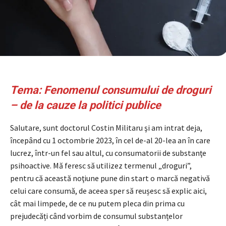
Tema: Fenomenul consumului de droguri
– de la cauze la politici publice
Salutare, sunt doctorul Costin Militaru şi am intrat deja,
începând cu 1 octombrie 2023, în cel de-al 20-lea an în care
lucrez, într-un fel sau altul, cu consumatorii de substanţe
psihoactive. Mă feresc să utilizez termenul „droguri”,
pentru că această noţiune pune din start o marcă negativă
celui care consumă, de aceea sper să reușesc să explic aici,
cât mai limpede, de ce nu putem pleca din prima cu
prejudecăți când vorbim de consumul substanțelor