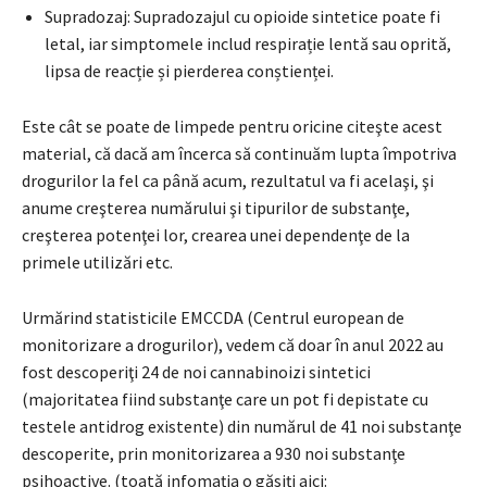
Supradozaj: Supradozajul cu opioide sintetice poate fi
letal, iar simptomele includ respirație lentă sau oprită,
lipsa de reacție și pierderea conștienței.
Este cât se poate de limpede pentru oricine citeşte acest
material, că dacă am încerca să continuăm lupta împotriva
drogurilor la fel ca până acum, rezultatul va fi acelaşi, şi
anume creşterea numărului şi tipurilor de substanţe,
creşterea potenţei lor, crearea unei dependenţe de la
primele utilizări etc.
Urmărind statisticile EMCCDA (Centrul european de
monitorizare a drogurilor), vedem că doar în anul 2022 au
fost descoperiţi 24 de noi cannabinoizi sintetici
(majoritatea fiind substanţe care un pot fi depistate cu
testele antidrog existente) din numărul de 41 noi substanţe
descoperite, prin monitorizarea a 930 noi substanţe
psihoactive. (toată infomaţia o găsiţi aici: