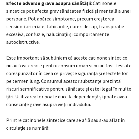
Efecte adverse grave asupra sănătății
: Catinonele
sintetice pot afecta grav sănătatea fizică și mentală a unei
persoane. Pot apărea simptome, precum creșterea
tensiunii arteriale, tahicardie, dureri de cap, transpirație
excesivă, confuzie, halucinații și comportamente
autodistructive.
Este important să subliniem că aceste catinone sintetice
nu au fost create pentru consum uman și nu au fost testate
corespunzător în ceea ce privește siguranța și efectele lor
pe termen lung. Consumul acestor substanțe prezintă
riscuri semnificative pentru sănătate și este ilegal în multe
țări. Utilizarea lor poate duce la dependență și poate avea
consecințe grave asupra vieții individului.
Printre catinonele sintetice care se află sau s-au aflat în
circulație se numără: