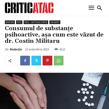
ENTER
FES
FES - ACTUALITATE
INSERT
Consumul de substanţe
psihoactive, aşa cum este văzut de
dr. Costin Militaru
13 octombrie 2023
4111
De
Redacția