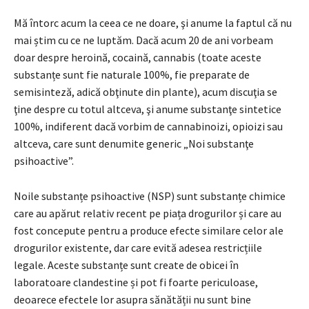
Mă întorc acum la ceea ce ne doare, şi anume la faptul că nu
mai știm cu ce ne luptăm. Dacă acum 20 de ani vorbeam
doar despre heroină, cocaină, cannabis (toate aceste
substanțe sunt fie naturale 100%, fie preparate de
semisinteză, adică obţinute din plante), acum discuţia se
ţine despre cu totul altceva, şi anume substanţe sintetice
100%, indiferent dacă vorbim de cannabinoizi, opioizi sau
altceva, care sunt denumite generic „Noi substanţe
psihoactive”.
Noile substanțe psihoactive (NSP) sunt substanțe chimice
care au apărut relativ recent pe piața drogurilor și care au
fost concepute pentru a produce efecte similare celor ale
drogurilor existente, dar care evită adesea restricțiile
legale. Aceste substanțe sunt create de obicei în
laboratoare clandestine și pot fi foarte periculoase,
deoarece efectele lor asupra sănătății nu sunt bine