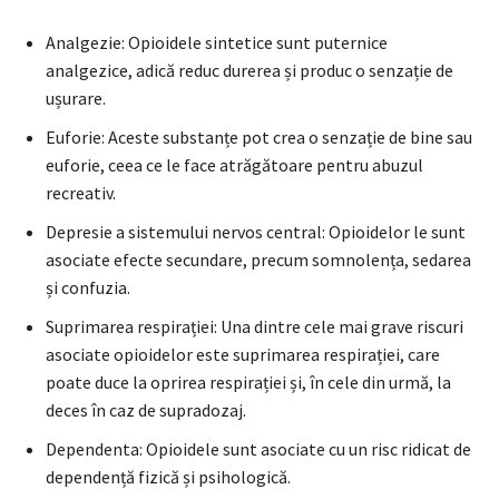
Analgezie: Opioidele sintetice sunt puternice
analgezice, adică reduc durerea și produc o senzație de
ușurare.
Euforie: Aceste substanțe pot crea o senzație de bine sau
euforie, ceea ce le face atrăgătoare pentru abuzul
recreativ.
Depresie a sistemului nervos central: Opioidelor le sunt
asociate efecte secundare, precum somnolența, sedarea
și confuzia.
Suprimarea respirației: Una dintre cele mai grave riscuri
asociate opioidelor este suprimarea respirației, care
poate duce la oprirea respirației și, în cele din urmă, la
deces în caz de supradozaj.
Dependenta: Opioidele sunt asociate cu un risc ridicat de
dependență fizică și psihologică.