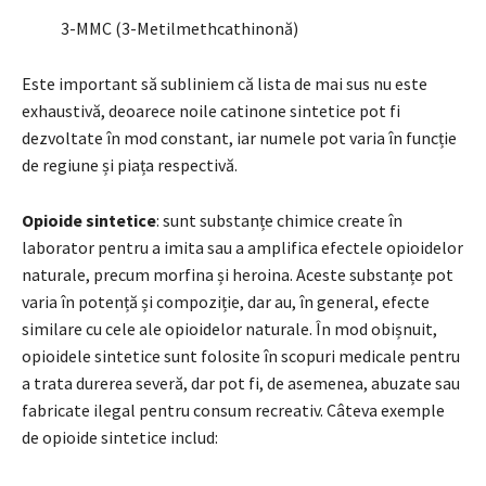
3-MMC (3-Metilmethcathinonă)
Este important să subliniem că lista de mai sus nu este
exhaustivă, deoarece noile catinone sintetice pot fi
dezvoltate în mod constant, iar numele pot varia în funcție
de regiune și piața respectivă.
Opioide sintetice
: sunt substanțe chimice create în
laborator pentru a imita sau a amplifica efectele opioidelor
naturale, precum morfina și heroina. Aceste substanțe pot
varia în potență și compoziție, dar au, în general, efecte
similare cu cele ale opioidelor naturale. În mod obișnuit,
opioidele sintetice sunt folosite în scopuri medicale pentru
a trata durerea severă, dar pot fi, de asemenea, abuzate sau
fabricate ilegal pentru consum recreativ. Câteva exemple
de opioide sintetice includ: