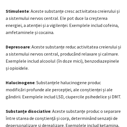
Stimulente
: Aceste substanțe cresc activitatea creierului și
a sistemului nervos central. Ele pot duce la creșterea
energiei, a atenției și a vigilenței. Exemplele includ cofeina,
amfetaminele și cocaina.
Depresoare
: Aceste substanțe reduc activitatea creierului și
a sistemului nervos central, producând relaxare și calmare.
Exemplele includ alcoolul (în doze mici), benzodiazepinele
și opioidele.
Halucinogene
: Substanțele halucinogene produc
modificări profunde ale percepției, ale conștienței și ale
gândirii. Exemplele includ LSD, ciupercile psihedelice și DMT.
Substanțe disociative
: Aceste substanțe produc o separare
între starea de conștiență și corp, determinând senzații de
depersonalizare și derealizare. Exemplele includ ketamina,