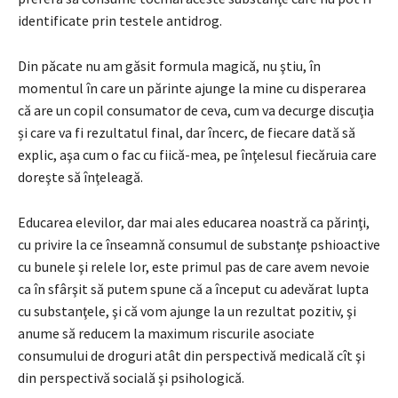
identificate prin testele antidrog.
Din păcate nu am găsit formula magică, nu ştiu, în
momentul în care un părinte ajunge la mine cu disperarea
că are un copil consumator de ceva, cum va decurge discuţia
și care va fi rezultatul final, dar încerc, de fiecare dată să
explic, aşa cum o fac cu fiică-mea, pe înţelesul fiecăruia care
doreşte să înţeleagă.
Educarea elevilor, dar mai ales educarea noastră ca părinţi,
cu privire la ce înseamnă consumul de substanţe pshioactive
cu bunele şi relele lor, este primul pas de care avem nevoie
ca în sfârşit să putem spune că a început cu adevărat lupta
cu substanţele, şi că vom ajunge la un rezultat pozitiv, şi
anume să reducem la maximum riscurile asociate
consumului de droguri atât din perspectivă medicală cît şi
din perspectivă socială şi psihologică.