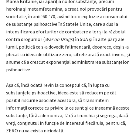
Marea Britanie, iar apariția noilor substanțe, precum
heroina și metamfetamina, a creat noi provocări pentru
societate, în anii ’60-’70, având loc o explozie a consumului
de substanţe psihoactive în Statele Unite, care a dus la
intensificarea eforturilor de combatere a lor și la războiul
contra drogurilor (
War on Drugs
) în SUA și în alte părți ale
lumii, politică ce s-a dovedit falimentară, deoarece, deşi s-a
plecat cu ideea de utilizare zero, cifrele arată exact invers, şi
anume că a crescut exponenţial administrarea substanţelor
psihoactive.
Aşa că, încă odată revin la conceptul că, în lupta cu
substanţele psihoactive, ideea este să reducem pe cât
posibil riscurile asociate acestora, să transmitem
informaţii corecte cu privire la ce sunt şi ce înseamnă aceste
substanţe, fără a demoniza, fără a trunchia şi segrega, dacă
vreţi, conţinutul în funcţie de interesul fiecăruia, pentru că,
ZERO nu va exista niciodată.