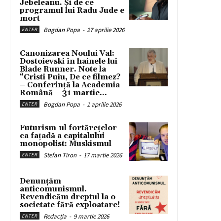
Jebeleanu. Și de ce
programul lui Radu Jude e
mort
Bogdan Popa
-
27 aprilie 2026
ENTER
Canonizarea Noului Val:
Dostoievski în hainele lui
Blade Runner. Note la
“Cristi Puiu, De ce filmez?
– Conferință la Academia
Română – 31 martie...
Bogdan Popa
-
1 aprilie 2026
ENTER
Futurism-ul fortărețelor
ca fațadă a capitalului
monopolist: Muskismul
Stefan Tiron
-
17 martie 2026
ENTER
Denunțăm
anticomunismul.
Revendicăm dreptul la o
societate fără exploatare!
Redacția
-
9 martie 2026
ENTER