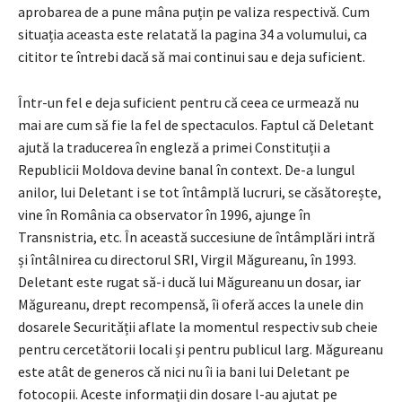
aprobarea de a pune mâna puțin pe valiza respectivă. Cum
situația aceasta este relatată la pagina 34 a volumului, ca
cititor te întrebi dacă să mai continui sau e deja suficient.
Într-un fel e deja suficient pentru că ceea ce urmează nu
mai are cum să fie la fel de spectaculos. Faptul că Deletant
ajută la traducerea în engleză a primei Constituții a
Republicii Moldova devine banal în context. De-a lungul
anilor, lui Deletant i se tot întâmplă lucruri, se căsătorește,
vine în România ca observator în 1996, ajunge în
Transnistria, etc. În această succesiune de întâmplări intră
și întâlnirea cu directorul SRI, Virgil Măgureanu, în 1993.
Deletant este rugat să-i ducă lui Măgureanu un dosar, iar
Măgureanu, drept recompensă, îi oferă acces la unele din
dosarele Securității aflate la momentul respectiv sub cheie
pentru cercetătorii locali și pentru publicul larg. Măgureanu
este atât de generos că nici nu îi ia bani lui Deletant pe
fotocopii. Aceste informații din dosare l-au ajutat pe