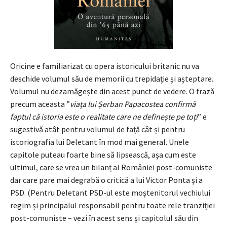
Oricine e familiarizat cu opera istoricului britanic nu va
deschide volumul său de memorii cu trepidație și așteptare.
Volumul nu dezamăgește din acest punct de vedere. O frază
precum aceasta ”
viața lui Șerban Papacostea confirmă
faptul că istoria este o realitate care ne definește pe toți
” e
sugestivă atât pentru volumul de față cât și pentru
istoriografia lui Deletant în mod mai general. Unele
capitole puteau foarte bine să lipsească, așa cum este
ultimul, care se vrea un bilanț al României post-comuniste
dar care pare mai degrabă o critică a lui Victor Ponta și a
PSD. (Pentru Deletant PSD-ul este moștenitorul vechiului
regim și principalul responsabil pentru toate rele tranziției
post-comuniste – vezi în acest sens și capitolul său din