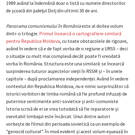
1989 având la îndemână doar o listă cu numele directorilor
de școală din județul Dolj din ultimii 30 de ani.
Panorama comunismului în România
este al doilea volum
dintr-o trilogie.
Primul încearcă o cartografiere similară
pentru Republica Moldova
, cu toate obstacolele de rigoare,
având în vedere că e de fapt vorba de o regiune a URSS – deci
o situație cu mult mai complexă decât poate fi vreodată
vorba în România. Structura este una similară: se încearcă
surpinderea tuturor aspectelor vieții în RSSM și – în unele
capitole – după proclamarea independenței. Având în vedere
contextul din Republica Moldova, nu e nimic surprinzător că
istorici vorbitori de limba română să fie profund infuzați de
puternice sentimente anti-sovietice și anti-comuniste.
Istoria scrisă de ei se vrea totodată să fie reparatorie și
inevitabil limbajul este încărcat. Unul dintre autori
vorbește de filmul din perioada sovietică ca un exemplu de
”genocid cultural”. În mod evident și acest volum eșuează în