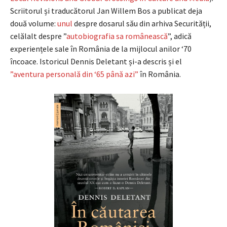
Scriitorul și traducătorul Jan Willem Bos a publicat deja
două volume:
unul
despre dosarul său din arhiva Securității,
celălalt despre ”
autobiografia sa românească
”, adică
experiențele sale în România de la mijlocul anilor ‘70
încoace. Istoricul Dennis Deletant și-a descris și el
”aventura personală din ‘65 până azi”
în România.