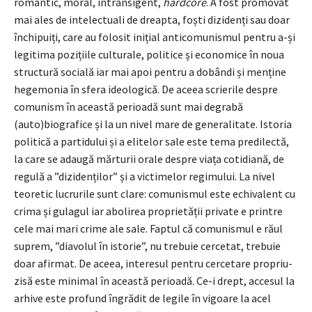
romantic, moral, intransigent,
hardcore
. A fost promovat
mai ales de intelectuali de dreapta, foști dizidenți sau doar
închipuiți, care au folosit inițial anticomunismul pentru a-și
legitima pozițiile culturale, politice și economice în noua
structură socială iar mai apoi pentru a dobândi și menține
hegemonia în sfera ideologică. De aceea scrierile despre
comunism în această perioadă sunt mai degrabă
(auto)biografice și la un nivel mare de generalitate. Istoria
politică a partidului și a elitelor sale este tema predilectă,
la care se adaugă mărturii orale despre viața cotidiană, de
regulă a ”dizidenților” și a victimelor regimului. La nivel
teoretic lucrurile sunt clare: comunismul este echivalent cu
crima și gulagul iar abolirea proprietății private e printre
cele mai mari crime ale sale. Faptul că comunismul e răul
suprem, ”diavolul în istorie”, nu trebuie cercetat, trebuie
doar afirmat. De aceea, interesul pentru cercetare propriu-
zisă este minimal în această perioadă. Ce-i drept, accesul la
arhive este profund îngrădit de legile în vigoare la acel