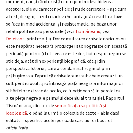
moment, dar și când există cereri pentru deschiderea
acestora, ele au caracter politic și nu de cercetare – așa cum
a fost, desigur, cazul cu arhiva Securității. Accesul la arhive
se face în mod accidental și nesistematic, pe baza unor
relații politice sau personale (vezi
Tismăneanu
, vezi
Deletant
, printre alții). Dar consultarea arhivelor oricum nu
este neapărat necesară producției istoriografice din această
perioadă pentru că tot ceea ce este de știut despre regim se
știe deja, atât din experiență biografică, cât și din
perspectiva Istoriei, care a condamnat regimul prin
prăbușirea sa. Faptul că arhivele sunt sub cheie creează un
cult pentru ocult și o întreagă piață neagră a informațiilor
și bârfelor extrase de acolo, ce funcționează în paralel cu
alte piețe negre ale primului deceniu al tranziției. Raportul
Tismăneanu, dincolo de
semnificația sa politică și
ideologică
, e până la urmă o colecție de texte – abia dacă
editate – specifice acelei perioade care au fost astfel
oficializate
.