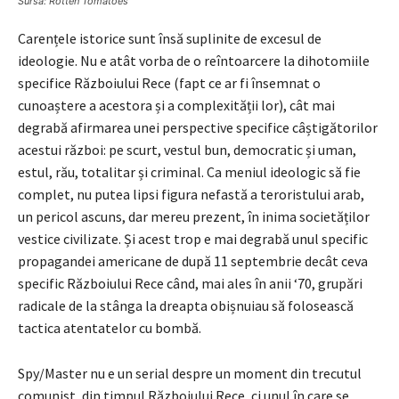
Sursa: Rotten Tomatoes
Carențele istorice sunt însă suplinite de excesul de
ideologie. Nu e atât vorba de o reîntoarcere la dihotomiile
specifice Războiului Rece (fapt ce ar fi însemnat o
cunoaștere a acestora și a complexității lor), cât mai
degrabă afirmarea unei perspective specifice câștigătorilor
acestui război: pe scurt, vestul bun, democratic și uman,
estul, rău, totalitar și criminal. Ca meniul ideologic să fie
complet, nu putea lipsi figura nefastă a teroristului arab,
un pericol ascuns, dar mereu prezent, în inima societăților
vestice civilizate. Și acest trop e mai degrabă unul specific
propagandei americane de după 11 septembrie decât ceva
specific Războiului Rece când, mai ales în anii ‘70, grupări
radicale de la stânga la dreapta obișnuiau să folosească
tactica atentatelor cu bombă.
Spy/Master nu e un serial despre un moment din trecutul
comunist, din timpul Războiului Rece, ci unul în care se