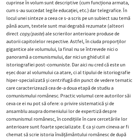
cuprinse în volum sunt descriptive (cum funcționa armata,
cum s-au succedat legile educației, etc.) dar telegrafice. În
locul unei sinteze a ceea ce s-a scris pe un subiect sau temă
până acum, textele sunt mai degrabă rezumate (alteori
direct
copy/paste
) ale scrierilor anterioare produse de
autorii capitolelor respective. Astfel, în ciuda proporților
gigantice ale volumului, la final nu se întrevede nici o
panoramă a comunismului, dar nici un ghid util al
istoriografiei post-comuniste. Dar aici nu cred că este un
eșec doar al volumului ca atare, ci al tipului de istoriografie
hiper-specializată și centrifugă din punct de vedere tematic
care caracterizează cea de-a doua etapă de studiu a
comunismului românesc. Practic volumul cere autorilor săi
ceva ce ei nu pot să ofere: o privire sistematică și de
ansamblu asupra domeniului lor de expertiză despre
comunismul românesc, în condițiile în care cercetările lor
anterioare sunt foarte specializate. E ca și cum cineva ar fi
chemat să scrie istoria învățământului românesc de după