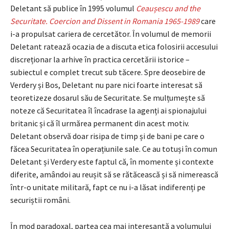
Deletant să publice în 1995 volumul
Ceaușescu and the
Securitate. Coercion and Dissent in Romania 1965-1989
care
i-a propulsat cariera de cercetător. În volumul de memorii
Deletant ratează ocazia de a discuta etica folosirii accesului
discreționar la arhive în practica cercetării istorice –
subiectul e complet trecut sub tăcere. Spre deosebire de
Verdery și Bos, Deletant nu pare nici foarte interesat să
teoretizeze dosarul său de Securitate. Se mulțumește să
noteze că Securitatea îl încadrase la agenți ai spionajului
britanic și că îl urmărea permanent din acest motiv.
Deletant observă doar risipa de timp și de bani pe care o
făcea Securitatea în operațiunile sale. Ce au totuși în comun
Deletant și Verdery este faptul că, în momente și contexte
diferite, amândoi au reușit să se rătăcească și să nimerească
într-o unitate militară, fapt ce nu i-a lăsat indiferenți pe
securiștii români.
În mod paradoxal, partea cea mai interesantă a volumului