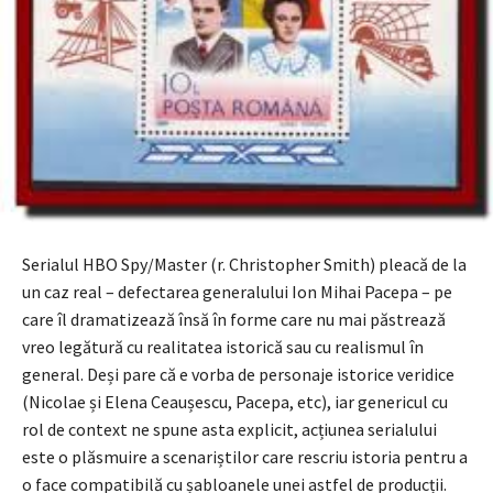
Serialul HBO Spy/Master (r. Christopher Smith) pleacă de la
un caz real – defectarea generalului Ion Mihai Pacepa – pe
care îl dramatizează însă în forme care nu mai păstrează
vreo legătură cu realitatea istorică sau cu realismul în
general. Deși pare că e vorba de personaje istorice veridice
(Nicolae și Elena Ceaușescu, Pacepa, etc), iar genericul cu
rol de context ne spune asta explicit, acțiunea serialului
este o plăsmuire a scenariștilor care rescriu istoria pentru a
o face compatibilă cu șabloanele unei astfel de producții.