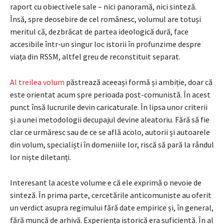
raport cu obiectivele sale – nici panoramă, nici sinteză.
Însă, spre deosebire de cel românesc, volumul are totuși
meritul că, dezbrăcat de partea ideologică dură, face
accesibile într-un singur loc istorii în profunzime despre
viața din RSSM, altfel greu de reconstituit separat.
Al treilea volum
păstrează aceeași formă și ambiție, doar că
este orientat acum spre perioada post-comunistă. În acest
punct însă lucrurile devin caricaturale. În lipsa unor criterii
și a unei metodologii decupajul devine aleatoriu. Fără să fie
clar ce urmăresc sau de ce se află acolo, autorii și autoarele
din volum, specialiști în domeniile lor, riscă să pară la rândul
lor niște diletanți.
Interesant la aceste volume e că ele exprimă o nevoie de
sinteză. În prima parte, cercetările anticomuniste au oferit
un verdict asupra regimului fără date empirice și, în general,
fără muncă de arhivă. Experiența istorică era suficientă. În al