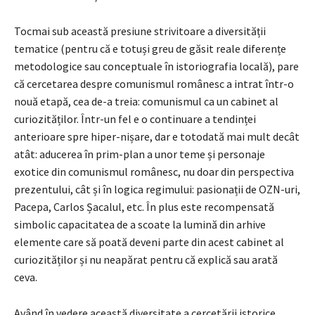
Tocmai sub această presiune strivitoare a diversității
tematice (pentru că e totuși greu de găsit reale diferențe
metodologice sau conceptuale în istoriografia locală), pare
că cercetarea despre comunismul românesc a intrat într-o
nouă etapă, cea de-a treia: comunismul ca un cabinet al
curiozităților. Într-un fel e o continuare a tendinței
anterioare spre hiper-nișare, dar e totodată mai mult decât
atât: aducerea în prim-plan a unor teme și personaje
exotice din comunismul românesc, nu doar din perspectiva
prezentului, cât și în logica regimului: pasionații de OZN-uri,
Pacepa, Carlos Șacalul, etc. În plus este recompensată
simbolic capacitatea de a scoate la lumină din arhive
elemente care să poată deveni parte din acest cabinet al
curiozităților și nu neapărat pentru că explică sau arată
ceva.
Având în vedere această diversitate a cercetării istorice