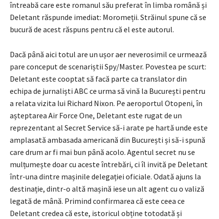
întreabă care este romanul său preferat în limba română și
Deletant răspunde imediat: Moromeții. Străinul spune că se
bucură de acest răspuns pentru că el este autorul.
Dacă până aici totul are un ușor aer neverosimil ce urmează
pare conceput de scenariștii Spy/Master. Povestea pe scurt:
Deletant este cooptat să facă parte ca translator din
echipa de jurnaliști ABC ce urma să vină la București pentru
a relata vizita lui Richard Nixon. Pe aeroportul Otopeni, în
așteptarea Air Force One, Deletant este rugat de un
reprezentant al Secret Service să-i arate pe hartă unde este
amplasată ambasada americană din București și să-i spună
care drum ar fi mai bun până acolo. Agentul secret nu se
mulțumește doar cu aceste întrebări, ci îl invită pe Deletant
într-una dintre mașinile delegației oficiale. Odată ajuns la
destinație, dintr-o altă mașină iese un alt agent cu o valiză
legată de mână. Primind confirmarea că este ceea ce
Deletant credea că este, istoricul obține totodată și