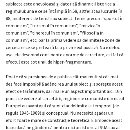
subiecte este anevoioasă și datorită dinamicii istorice a
regimului: una e ce se întâmplă în 58, altfel stau lucrurile în
88, indiferent de temă sau subiect. Teme precum ”sportul în
comunism”, ”turismul în comunism”, ”muzica în
comunism”, ”tineretul în comunism”, ”filosofia în
comunism”, etc. par la prima vedere să delimiteze zone de
cercetare ce se pretează la o privire exhaustivă. Nu e deloc
așa, ele devenind continente enorme de cercetare, astfel că
efectul este tot unul de hiper-fragmentare.
Poate că și presiunea de a publica cât mai mult și cât mai
des face imposibilă adâncirea unui subiect și sporește acest
efect de fărâmițare, dar mai e un aspect important aici. Din
punct de vedere al cercetării, regimurile comuniste din estul
Europei au avantajul că sunt clar delimitate temporal (de
regulă 1945-1989) și conceptual. Nu necesită așadar un
efort foarte mare de construcție teoretică. E limpede acest
lucru dacă ne gândim că pentru nici un istoric al SUA sau al