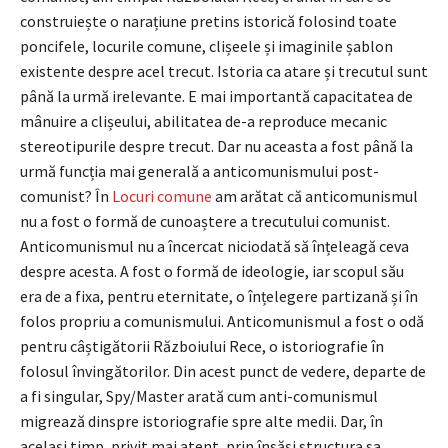
construiește o narațiune pretins istorică folosind toate
poncifele, locurile comune, clișeele și imaginile șablon
existente despre acel trecut. Istoria ca atare și trecutul sunt
până la urmă irelevante. E mai importantă capacitatea de
mânuire a clișeului, abilitatea de-a reproduce mecanic
stereotipurile despre trecut. Dar nu aceasta a fost până la
urmă funcția mai generală a anticomunismului post-
comunist? În
Locuri comune
am arătat că anticomunismul
nu a fost o formă de cunoaștere a trecutului comunist.
Anticomunismul nu a încercat niciodată să înțeleagă ceva
despre acesta. A fost o formă de ideologie, iar scopul său
era de a fixa, pentru eternitate, o înțelegere partizană și în
folos propriu a comunismului. Anticomunismul a fost o odă
pentru câștigătorii Războiului Rece, o istoriografie în
folosul învingătorilor. Din acest punct de vedere, departe de
a fi singular, Spy/Master arată cum anti-comunismul
migrează dinspre istoriografie spre alte medii. Dar, în
același timp, privit mai atent, prin însăși structura sa