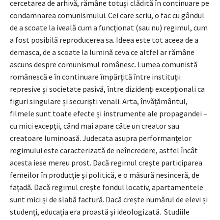
cercetarea de arhivă, rămâne totuși clădită în continuare pe
condamnarea comunismului. Cei care scriu, o fac cu gândul
de a scoate la iveală cum a funcționat (sau nu) regimul, cum
a fost posibilă reproducerea sa. Ideea este tot aceea de a
demasca, de a scoate la lumină ceva ce altfel ar rămâne
ascuns despre comunismul românesc. Lumea comunistă
românescă e în continuare împărțită între instituții
represive și societate pasivă, între dizidenți excepționali ca
figuri singulare și securiști venali. Arta, învățământul,
filmele sunt toate efecte și instrumente ale propagandei –
cu mici excepții, când mai apare câte un creator sau
creatoare luminoasă. Judecata asupra performanțelor
regimului este caracterizată de neîncredere, astfel încât
acesta iese mereu prost. Dacă regimul crește participarea
femeilor în producție și politică, e o măsură nesinceră, de
fațadă. Dacă regimul crește fondul locativ, apartamentele
sunt mici și de slabă factură. Dacă crește numărul de elevi și
studenți, educația era proastă și ideologizată. Studiile