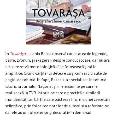
În
Tovarășa
, Lavinia Betea observă cantitatea de legende,
barfe, zvonuri, și exagerări despre conducătoare, dar nu are
nici o rezervă metodologică să le folosească și să le
amplifice. Citind cărțile lui Betea e ca și cum ai citi sute de
pagini de tabloid. În fapt, Betea s-a specializat în tabloid
istoric la Jurnalul Național și în emisiunile pe care le
realizează la TVR. Istoria pe care o practică e similară
mondenităților. Cărțile sale păstrează forma unei cercetări
științifice, prin folosirea notelor de subsol și a referințelor,
dar ele au un rol exterior și decorativ în demersul