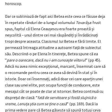
horoscop.
Dar ce subliniază de fapt aici Betea este ceea ce făcuse deja
în repetate rânduri de-a lungul volumului
Tovarășa
: frust
spus, faptul că Elena Ceaușescu era foarte proastă și
neșcolită – unul dintre cei mai răspândiți și înrădăcinați
tropi despre aceasta. Clasismul lui Betea e fără limite. El
permează întreaga atitudine a autoarei față de subiectul
său. Descriind-o pe Elena în tinerețe, Betea spune că ea
”
pare o oarecare, dacă nu i-am cunoaște viitorul
” (pp 45).
Adică nu avea nimic excepțional, marcant, însemnat care să
o recomande pentru ceea ce avea să devină în stat și în
istorie. Doar cei însemnați, adică doar cei care aparțin unei
clase sau unei elite, pot ocupa funcții de conducere, este
mesajul cât se poate de clar al istoricei. Betea continuă cu
disprețul de clasă: ”
fată de servitoare și fostă slujnică o
vreme, Lenuța știa cum se ține o casă
” (pp. 169). Dacă la
prima vedere pare că Betea găsește să spună totuși ceva