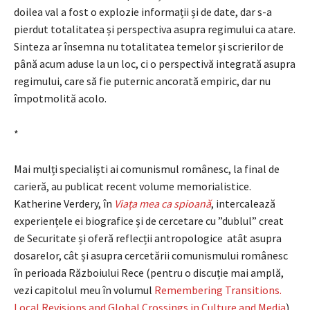
doilea val a fost o explozie informații și de date, dar s-a
pierdut totalitatea și perspectiva asupra regimului ca atare.
Sinteza ar însemna nu totalitatea temelor și scrierilor de
până acum aduse la un loc, ci o perspectivă integrată asupra
regimului, care să fie puternic ancorată empiric, dar nu
împotmolită acolo.
*
Mai mulți specialiști ai comunismul românesc, la final de
carieră, au publicat recent volume memorialistice.
Katherine Verdery, în
Viața mea ca spioană
, intercalează
experiențele ei biografice și de cercetare cu ”dublul” creat
de Securitate și oferă reflecții antropologice atât asupra
dosarelor, cât și asupra cercetării comunismului românesc
în perioada Războiului Rece (pentru o discuție mai amplă,
vezi capitolul meu în volumul
Remembering Transitions.
Local Revisions and Global Crossings in Culture and Media
).