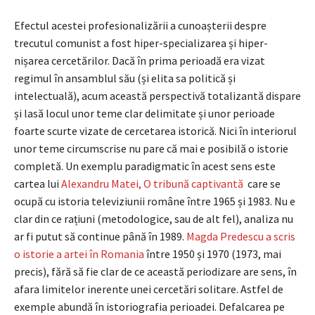
Efectul acestei profesionalizării a cunoașterii despre
trecutul comunist a fost hiper-specializarea și hiper-
nișarea cercetărilor. Dacă în prima perioadă era vizat
regimul în ansamblul său (și elita sa politică și
intelectuală), acum această perspectivă totalizantă dispare
și lasă locul unor teme clar delimitate și unor perioade
foarte scurte vizate de cercetarea istorică. Nici în interiorul
unor teme circumscrise nu pare că mai e posibilă o istorie
completă. Un exemplu paradigmatic în acest sens este
cartea lui
Alexandru Matei, O tribună captivantă
care se
ocupă cu istoria televiziunii române între 1965 și 1983. Nu e
clar din ce rațiuni (metodologice, sau de alt fel), analiza nu
ar fi putut să continue până în 1989.
Magda Predescu a scris
o istorie a artei în Romania
între 1950 și 1970 (1973, mai
precis), fără să fie clar de ce această periodizare are sens, în
afara limitelor inerente unei cercetări solitare. Astfel de
exemple abundă în istoriografia perioadei. Defalcarea pe