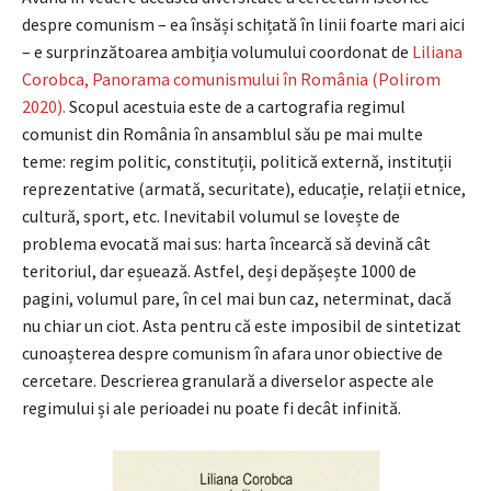
despre comunism – ea însăși schițată în linii foarte mari aici
– e surprinzătoarea ambiția volumului coordonat de
Liliana
Corobca, Panorama comunismului în România (Polirom
2020).
Scopul acestuia este de a cartografia regimul
comunist din România în ansamblul său pe mai multe
teme: regim politic, constituții, politică externă, instituții
reprezentative (armată, securitate), educație, relații etnice,
cultură, sport, etc. Inevitabil volumul se lovește de
problema evocată mai sus: harta încearcă să devină cât
teritoriul, dar eșuează. Astfel, deși depășește 1000 de
pagini, volumul pare, în cel mai bun caz, neterminat, dacă
nu chiar un ciot. Asta pentru că este imposibil de sintetizat
cunoașterea despre comunism în afara unor obiective de
cercetare. Descrierea granulară a diverselor aspecte ale
regimului și ale perioadei nu poate fi decât infinită.