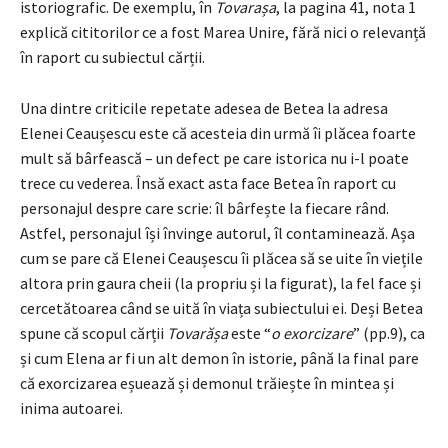
istoriografic. De exemplu, în
Tovarașa
, la pagina 41, nota 1
explică cititorilor ce a fost Marea Unire, fără nici o relevanță
în raport cu subiectul cărții.
Una dintre criticile repetate adesea de Betea la adresa
Elenei Ceaușescu este că acesteia din urmă îi plăcea foarte
mult să bârfească – un defect pe care istorica nu i-l poate
trece cu vederea. Însă exact asta face Betea în raport cu
personajul despre care scrie: îl bârfește la fiecare rând.
Astfel, personajul își învinge autorul, îl contaminează. Așa
cum se pare că Elenei Ceaușescu îi plăcea să se uite în viețile
altora prin gaura cheii (la propriu și la figurat), la fel face și
cercetătoarea când se uită în viața subiectului ei. Deși Betea
spune că scopul cărții
Tovarășa
este “
o exorcizare
” (pp.9), ca
și cum Elena ar fi un alt demon în istorie, până la final pare
că exorcizarea eșuează și demonul trăiește în mintea și
inima autoarei.