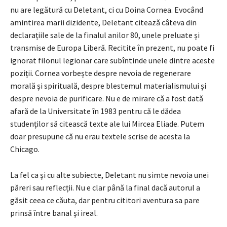
nu are legătură cu Deletant, ci cu Doina Cornea. Evocând
amintirea marii dizidente, Deletant citează câteva din
declarațiile sale de la finalul anilor 80, unele preluate și
transmise de Europa Liberă. Recitite în prezent, nu poate fi
ignorat filonul legionar care subîntinde unele dintre aceste
poziții. Cornea vorbește despre nevoia de regenerare
morală și spirituală, despre blestemul materialismului și
despre nevoia de purificare. Nu e de mirare că a fost dată
afară de la Universitate în 1983 pentru că le dădea
studenților să citească texte ale lui Mircea Eliade. Putem
doar presupune că nu erau textele scrise de acesta la
Chicago.
La fel ca și cu alte subiecte, Deletant nu simte nevoia unei
păreri sau reflecții. Nu e clar până la final dacă autorul a
găsit ceea ce căuta, dar pentru cititori aventura sa pare
prinsă între banal și ireal.