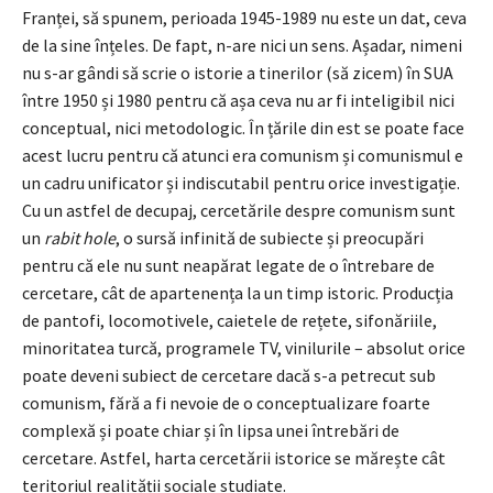
Franței, să spunem, perioada 1945-1989 nu este un dat, ceva
de la sine înțeles. De fapt, n-are nici un sens. Așadar, nimeni
nu s-ar gândi să scrie o istorie a tinerilor (să zicem) în SUA
între 1950 și 1980 pentru că așa ceva nu ar fi inteligibil nici
conceptual, nici metodologic. În țările din est se poate face
acest lucru pentru că atunci era comunism și comunismul e
un cadru unificator și indiscutabil pentru orice investigație.
Cu un astfel de decupaj, cercetările despre comunism sunt
un
rabit hole
, o sursă infinită de subiecte și preocupări
pentru că ele nu sunt neapărat legate de o întrebare de
cercetare, cât de apartenența la un timp istoric. Producția
de pantofi, locomotivele, caietele de rețete, sifonăriile,
minoritatea turcă, programele TV, vinilurile – absolut orice
poate deveni subiect de cercetare dacă s-a petrecut sub
comunism, fără a fi nevoie de o conceptualizare foarte
complexă și poate chiar și în lipsa unei întrebări de
cercetare. Astfel, harta cercetării istorice se mărește cât
teritoriul realității sociale studiate.