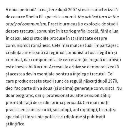
A doua perioadă ia naștere după 2007 și este caracterizată
de ceea ce Sheila Fitzpatrick a numit
the arhival turn in the
study of communism
. Practic urmează o explozie de studii
despre trecutul comunist în istoriografia locală, fără a lua
în calcul aici și studiile produse în străinătate despre
comunismul românesc. Cele mai multe studii împărtășesc
credința anterioară că regimul comunist a fost ilegitim și
criminal, dar componenta de cercetare (de regulă în arhive)
este inevitabilă acum. Accesul la arhive se democratizează
și acestea devin esențiale pentru a înțelege trecutul. Cei
care produc aceste studii sunt de regulă născuți după 1970,
deci fac parte din a doua (și ultima) generație comunistă. Nu
doar biografic, dar și profesional au alte sensibilități și
priorități față de cei din prima perioadă. Cei mai mulți
practicieni sunt istorici, sociologi, antropologi, literați și
specialiști în științe politice cu diplome și publicații
științifice.