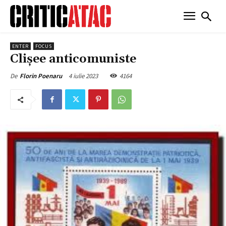
ENTER
FOCUS
Clișee anticomuniste
4 iulie 2023
4164
De
Florin Poenaru