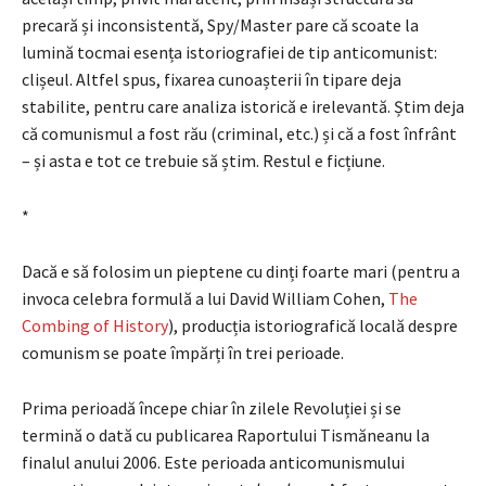
precară și inconsistentă, Spy/Master pare că scoate la
lumină tocmai esența istoriografiei de tip anticomunist:
clișeul. Altfel spus, fixarea cunoașterii în tipare deja
stabilite, pentru care analiza istorică e irelevantă. Știm deja
că comunismul a fost rău (criminal, etc.) și că a fost înfrânt
– și asta e tot ce trebuie să știm. Restul e ficțiune.
*
Dacă e să folosim un pieptene cu dinți foarte mari (pentru a
invoca celebra formulă a lui David William Cohen,
The
Combing of History
), producția istoriografică locală despre
comunism se poate împărți în trei perioade.
Prima perioadă începe chiar în zilele Revoluției și se
termină o dată cu publicarea Raportului Tismăneanu la
finalul anului 2006. Este perioada anticomunismului