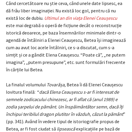
Când cercetătoare nu știe ceva, când unele date lipsesc, ea
dă frâu liber imaginației. Nu există loc gol, pentru că nu
există loc de dubiu.
Ultimul an din viața Elenei Ceaușescu
este mai degrabă o operă de ficțiune decât o reconstrucție
istorică deoarece, pe baza însemnărilor minimale dintr-o
agendă de întâlniri a Elenei Ceaușescu, Betea își imaginează
cum au avut loc acele întâlniri, ce s-a discutat, cum s-a
simțit și ce a gândit Elena Ceaușescu. “Poate că”, „ne putem
imagina”, „putem presupune”, etc. sunt formulări frecvente
în cărțile lui Betea.
La finalul volumului
Tovarășa
, Betea îi dă Elenei Ceaușescu
lovitura finală: “
dacă Elena Ceaușescu s-ar fi interesat de
semnele zodicacului chinezesc, ar fi aflat că (anul 1989) e
zodia șarpelui de pământ. Un înspăimântător semn, dacă îți
închipui teribilul dragon plutitor în văzduh, căzut la pământ
”
(pp. 341). Având în vedere tipul de istoriografie propus de
Betea, ar fi fost ciudat să
lipsească
explicațiile pe bază de