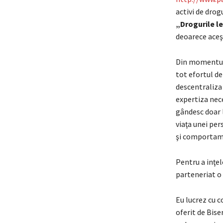
activi de drog
„Drogurile le
deoarece aceş
Din momentul î
tot efortul dep
descentraliza s
expertiza nece
gândesc doar l
viaţa unei per
şi comportame
Pentru a inţel
parteneriat o 
Eu lucrez cu c
oferit de Bise