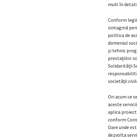
mult în detali
Conform legii 
sintagmă pent
politica de as
domeniul soci
şi tehnic prog
prestaţiilor s
Solidarităţii S
responsabilită
societăţii civi
Ori acum ce se
aceste servici
aplica proiect
conform Consti
Oare unde este
dezvolta servi