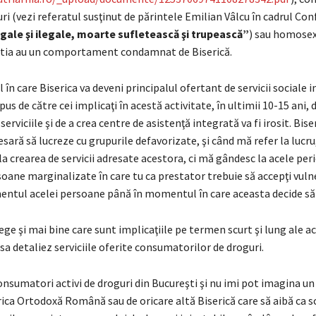
uri (vezi referatul susţinut de părintele Emilian Vâlcu în cadrul Con
gale şi ilegale, moarte sufletească şi trupească”
) sau homosex
tia au un comportament condamnat de Biserică.
n care Biserica va deveni principalul ofertant de servicii sociale 
us de către cei implicaţi în acestă activitate, în ultimii 10-15 ani, 
erviciile şi de a crea centre de asistenţă integrată va fi irosit. Bise
sară să lucreze cu grupurile defavorizate, şi când mă refer la lucr
a crearea de servicii adresate acestora, ci mă gândesc la acele per
soane marginalizate în care tu ca prestator trebuie să accepţi vuln
ntul acelei persoane până în momentul în care aceasta decide să
ege şi mai bine care sunt implicaţiile pe termen scurt şi lung ale a
sa detaliez serviciile oferite consumatorilor de droguri.
onsumatori activi de droguri din Bucureşti şi nu imi pot imagina un 
rica Ortodoxă Română sau de oricare altă Biserică care să aibă ca 