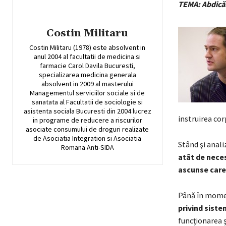
TEMA: Abdicări
Costin Militaru
Costin Militaru (1978) este absolvent in
anul 2004 al facultatii de medicina si
farmacie Carol Davila Bucuresti,
specializarea medicina generala
absolvent in 2009 al masterului
Managementul serviciilor sociale si de
sanatata al Facultatii de sociologie si
asistenta sociala Bucuresti din 2004 lucrez
instruirea cor
in programe de reducere a riscurilor
asociate consumului de droguri realizate
de Asociatia Integration si Asociatia
Stând şi analiz
Romana Anti-SIDA
atât de neces
ascunse care 
Până în momen
privind siste
funcţionarea ş