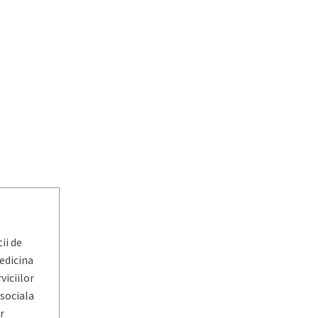
ii de
edicina
iciilor
 sociala
r