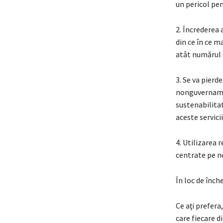
un pericol pen
2. Încrederea 
din ce în ce ma
atât numărul c
3. Se va pierde
nonguvernament
sustenabilitat
aceste servici
4. Utilizarea r
centrate pe ne
În loc de înch
Ce aţi prefera
care fiecare d