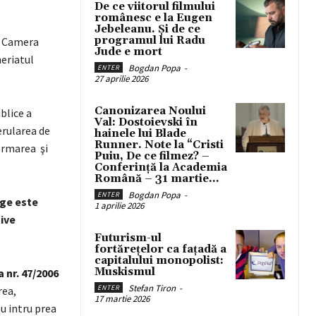
De ce viitorul filmului
românesc e la Eugen
Jebeleanu. Și de ce
programul lui Radu
, Camera
Jude e mort
neriatul
Bogdan Popa
-
ENTER
27 aprilie 2026
Canonizarea Noului
blice a
Val: Dostoievski în
erularea de
hainele lui Blade
Runner. Note la “Cristi
formarea şi
Puiu, De ce filmez? –
Conferință la Academia
Română – 31 martie...
Bogdan Popa
-
ENTER
ege este
1 aprilie 2026
tive
Futurism-ul
fortărețelor ca fațadă a
capitalului monopolist:
Muskismul
 nr. 47/2006
Stefan Tiron
-
ENTER
rea,
17 martie 2026
u intru prea