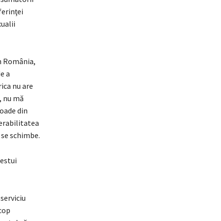
ferinţei
ualii
in România,
de a
rica nu are
u, nu mă
ioade din
erabilitatea
 se schimbe.
cestui
serviciu
scop