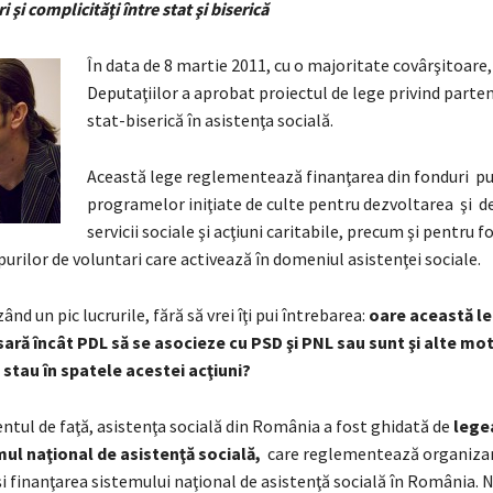
 şi complicităţi între stat şi biserică
În data de 8 martie 2011, cu o majoritate covârşitoare
Deputaţiilor a aprobat proiectul de lege privind parte
stat-biserică în asistenţa socială.
Această lege reglementează finanţarea din fonduri pu
programelor iniţiate de culte pentru dezvoltarea şi d
servicii sociale şi acţiuni caritabile, precum şi pentru 
purilor de voluntari care activează în domeniul asistenţei sociale.
ând un pic lucrurile, fără să vrei îţi pui întrebarea:
oare această l
ară încât PDL să se asocieze cu PSD şi PNL sau sunt şi alte mo
stau în spatele acestei acţiuni?
tul de faţă, asistenţa socială din România a fost ghidată de
legea
mul naţional de asistenţă socială,
care reglementează organiza
i finanţarea sistemului naţional de asistenţă socială în România. N