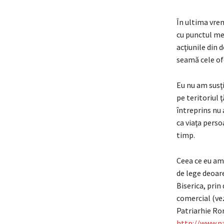
În ultima vre
cu punctul meu
acţiunile din 
seamă cele of
Eu nu am susţi
pe teritoriul ţ
întreprins nu a
ca viaţa perso
timp.
Ceea ce eu am 
de lege deoare
Biserica, prin
comercial (vez
Patriarhie Ro
http://www.p