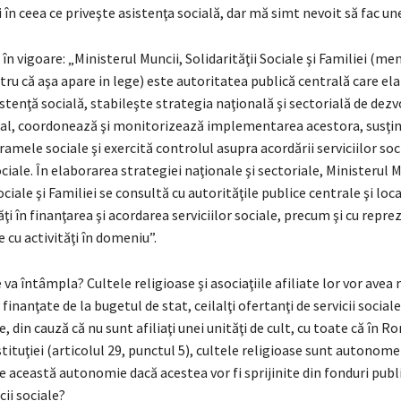
i în ceea ce priveşte asistenţa socială, dar mă simt nevoit să fac une
în vigoare: „Ministerul Muncii, Solidarităţii Sociale şi Familiei (me
ru că aşa apare in lege) este autoritatea publică centrală care el
istenţă socială, stabileşte strategia naţională şi sectorială de dezv
al, coordonează şi monitorizează implementarea acestora, susţin
ramele sociale şi exercită controlul asupra acordării serviciilor soci
ociale. În elaborarea strategiei naţionale şi sectoriale, Ministerul M
ociale şi Familiei se consultă cu autorităţile publice centrale şi loc
ţi în finanţarea şi acordarea serviciilor sociale, precum şi cu repre
le cu activităţi în domeniu”.
 va întâmpla? Cultele religioase şi asociaţiile afiliate lor vor ave
i finanţate de la bugetul de stat, ceilalţi ofertanţi de servicii socia
e, din cauză că nu sunt afiliaţi unei unităţi de cult, cu toate că în R
tuţiei (articolul 29, punctul 5), cultele religioase sunt autonome 
 această autonomie dacă acestea vor fi sprijinite din fonduri publ
cii sociale?