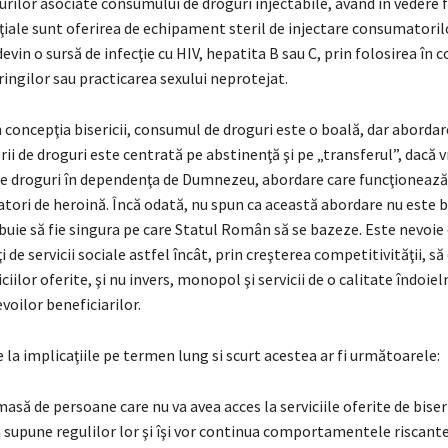
urilor asociate consumului de droguri injectabile, având în vedere 
niţiale sunt oferirea de echipament steril de injectare consumatori
devin o sursă de infecţie cu HIV, hepatita B sau C, prin folosirea în 
ingilor sau practicarea sexului neprotejat.
n concepţia bisericii, consumul de droguri este o boală, dar abordar
i de droguri este centrată pe abstinenţă şi pe „transferul”, dacă vr
e droguri în dependenţa de Dumnezeu, abordare care funcţionează 
tori de heroină. Încă odată, nu spun ca această abordare nu este 
buie să fie singura pe care Statul Român să se bazeze. Este nevoie
 de servicii sociale astfel încât, prin creşterea competitivităţii, să
ciilor oferite, şi nu invers, monopol şi servicii de o calitate îndoiel
voilor beneficiarilor.
la implicaţiile pe termen lung si scurt acestea ar fi următoarele:
 masă de persoane care nu va avea acces la serviciile oferite de bise
 supune regulilor lor şi îşi vor continua comportamentele riscante 