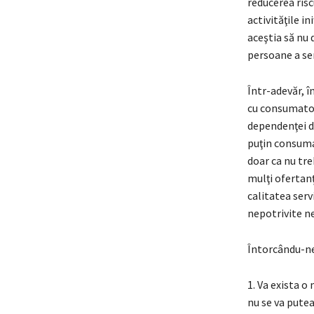
reducerea risc
activităţile i
aceştia să nu 
persoane a ser
Într-adevăr, î
cu consumatori
dependenţei d
puţin consuma
doar ca nu tre
mulţi ofertanţi
calitatea servi
nepotrivite ne
Întorcându-ne 
1. Va exista o
nu se va putea