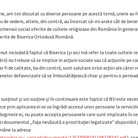
me, am tot discutat cu diverse persoane pe acestă temă, unele au f
 de vedere, altele, din contră, au încercat să-mi arate cât de bene
domeniul social oferite de cultele religioase din România în general
erite de Biserica Ortodoxă Română.
nut niciodată faptul că Biserica (şi aici mă refer la toate cultele 
ării) nu trebuie să se implice in acţiuni sociale sau că acţiunile pe ca
r fi de calitate, ba din contră, sunt salutare orice acţini ale căror 
anelor defavorizate să se îmbunătăţească chiar şi pentru o perioad
susţinut şi voi susţine şi în continuare este faptul că NU este nece
ce prin aplicarea ei se va îngrădi accesul unor persoane la serviciile
 dogmele ei, nu poate accepta persoanele care sunt implicate în se
i documentul „Faţa nevăzută a prostituţiei legalizate” disponibil 
mâne la adresa:
atriarhia.ro/_upload/documente/12537069741108278342.pdf
), co