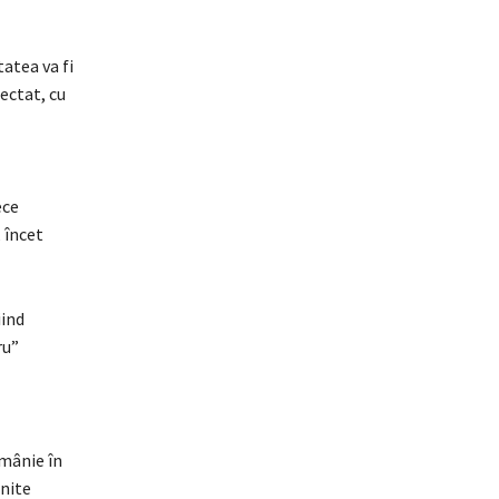
tatea va fi
pectat, cu
ece
 încet
iind
ru”
omânie în
inite