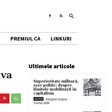
I
PREMIUL CA
LINKURI
Ultimele articole
iva
Superioritate militară,
eșec politic: despre
limitele mobilizării în
capitalism
Giorgian Guțoiu
-
ENTER
9 iunie 2026