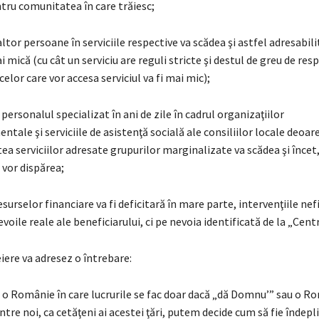
tru comunitatea în care trăiesc;
altor persoane în serviciile respective va scădea şi astfel adresabili
i mică (cu cât un serviciu are reguli stricte şi destul de greu de res
elor care vor accesa serviciul va fi mai mic);
 personalul specializat în ani de zile în cadrul organizaţiilor
ale şi serviciile de asistenţă socială ale consiliilor locale deoar
ea serviciilor adresate grupurilor marginalizate va scădea şi încet,
i vor dispărea;
esurselor financiare va fi deficitară în mare parte, intervenţiile nef
voile reale ale beneficiarului, ci pe nevoia identificată de la „Cent
eiere va adresez o întrebare:
, o Românie în care lucrurile se fac doar dacă „dă Domnu’” sau o R
intre noi, ca cetăţeni ai acestei ţări, putem decide cum să fie îndepl