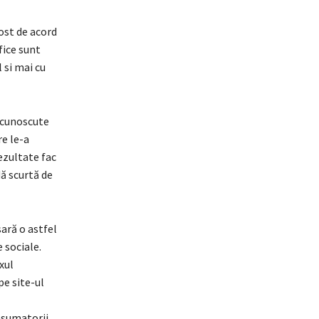
ost de acord
fice sunt
 si mai cu
recunoscute
re le-a
rezultate fac
ă scurtă de
sară o astfel
 sociale.
xul
pe site-ul
nsumatorii