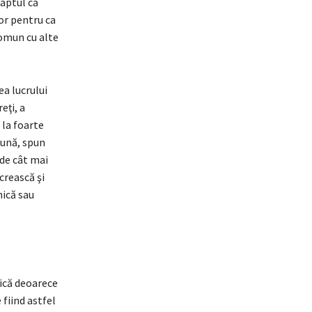
faptul că
lor pentru ca
comun cu alte
ea lucrului
eţi, a
la foarte
bună, spun
 de cât mai
 crească şi
nică sau
rică deoarece
fiind astfel