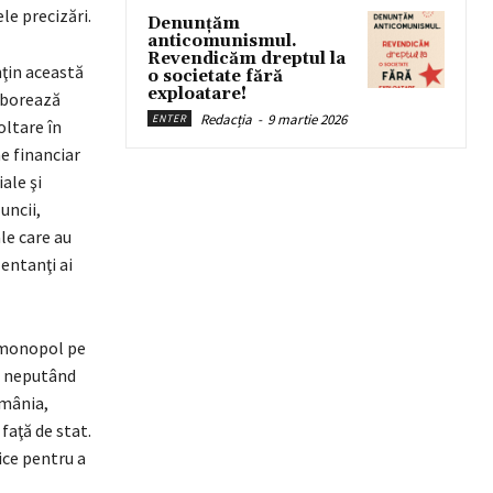
le precizări.
Denunțăm
anticomunismul.
Revendicăm dreptul la
nţin această
o societate fără
exploatare!
aborează
Redacția
-
9 martie 2026
ENTER
oltare în
e financiar
ale şi
uncii,
ale care au
zentanţi ai
a monopol pe
le neputând
omânia,
faţă de stat.
ice pentru a