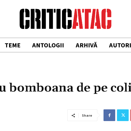
TEME
ANTOLOGII
ARHIVĂ
AUTOR
sau bomboana de pe col
Share